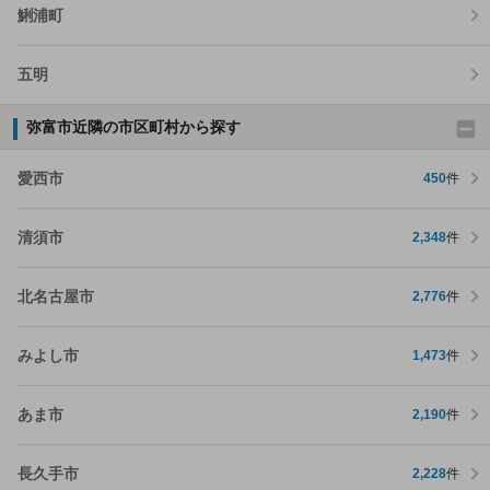
鯏浦町
五明
弥富市近隣の市区町村から探す
愛西市
450
件
清須市
2,348
件
北名古屋市
2,776
件
みよし市
1,473
件
あま市
2,190
件
長久手市
2,228
件