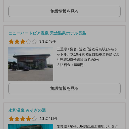
施設情報を見る
ニューハートピア温泉 天然温泉ホテル長島
3.3点
/
8件
三重県 / 桑名 / 近鉄「近鉄長島駅」からシ
ャトルバス10分東名阪自動車道長島ICよ
り県道168号線経由で約5分
入浴料金：800円～
施設情報を見る
永和温泉 みそぎの湯
4.3点
/
12件
愛知県 / 尾張 / JR関西線永和駅よりタク