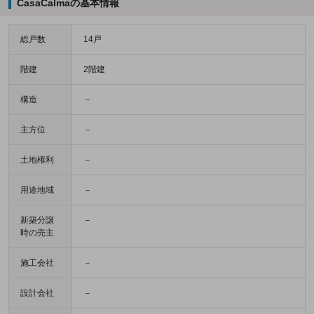
CasaCalmaの基本情報
総戸数
14戸
階建
2階建
構造
－
主方位
－
土地権利
－
用途地域
－
新築分譲
－
時の売主
施工会社
－
設計会社
－