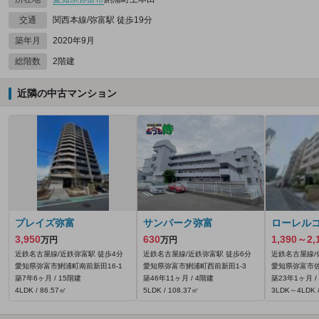
交通
関西本線/弥富駅 徒歩19分
築年月
2020年9月
総階数
2階建
近隣の中古マンション
プレイズ弥富
サンパーク弥富
ローレル
3,950
630
1,390～2,
万円
万円
近鉄名古屋線/近鉄弥富駅 徒歩4分
近鉄名古屋線/近鉄弥富駅 徒歩6分
近鉄名古屋線/
愛知県弥富市鯏浦町南前新田16‐1
愛知県弥富市鯏浦町西前新田1‐3
愛知県弥富市佐
築7年6ヶ月 / 15階建
築46年11ヶ月 / 4階建
築23年1ヶ月 /
4LDK / 86.57㎡
5LDK / 108.37㎡
3LDK～4LDK /