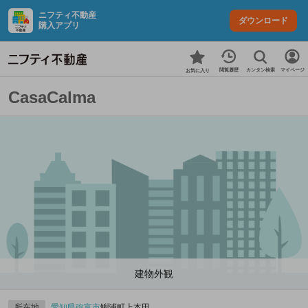
ニフティ不動産
ダウンロード
購入アプリ
カンタン検索
閲覧履歴
マイページ
お気に入り
CasaCalma
建物外観
所在地
愛知県
弥富市
鯏浦町上本田