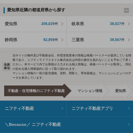
愛知県近隣の都道府県から探す
愛知県
岐阜県
206,029
件
38,027
件
静岡県
三重県
92,959
件
39,567
件
当サイトの物件及び不動産会社、外壁塗装業者の情報は検索パートナーが提供している情
報であり、ニフティライフスタイル株式会社は内容の責任を負わないことを予めご了承く
ださい。本サービス内でお客様が入力される個人情報は、検索パートナーが取得し、同社
免責
事項
の定める個人情報規約に従って取り扱われます。
マンション情報の一部の販売価格、賃料、間取り、専有面積は、マンションレビューのデ
ータを表示しています。
不動産・住宅情報のニフティ不動産
マンション情報
愛知県
ニフティ不動産
ニフティ不動産アプリ
＼Because／ ニフティ不動産