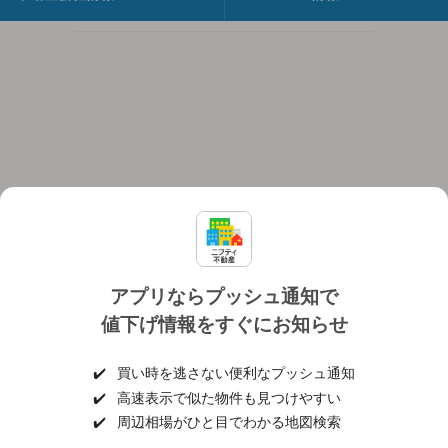
アプリならプッシュ通知で
値下げ情報をすぐにお知らせ
対応機種
個人情報保護ポリシー
利用規約
運営会社
✔️
買い時を逃さない便利なプッシュ通知
ヘルプ・お問い合わせ
採用情報
✔️
高速表示で似た物件も見つけやすい
✔️
周辺相場がひと目でわかる地図検索