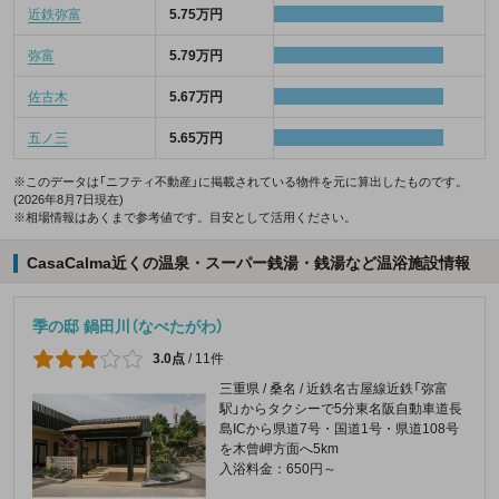
近鉄弥富
5.75万円
弥富
5.79万円
佐古木
5.67万円
五ノ三
5.65万円
※このデータは「ニフティ不動産」に掲載されている物件を元に算出したものです。
(2026年8月7日現在)
※相場情報はあくまで参考値です。目安として活用ください。
CasaCalma近くの温泉・スーパー銭湯・銭湯など温浴施設情報
季の邸 鍋田川（なべたがわ）
3.0点
/
11件
三重県 / 桑名 / 近鉄名古屋線近鉄「弥富
駅」からタクシーで5分東名阪自動車道長
島ICから県道7号・国道1号・県道108号
を木曾岬方面へ5km
入浴料金：650円～