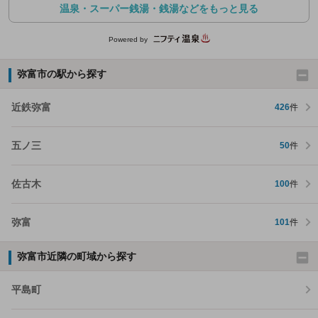
温泉・スーパー銭湯・銭湯などをもっと見る
Powered by
弥富市の駅から探す
近鉄弥富
426
件
五ノ三
50
件
佐古木
100
件
弥富
101
件
弥富市近隣の町域から探す
平島町