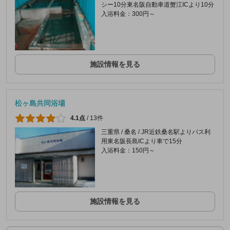
シー10分東名阪自動車道蟹江ICより10分
入浴料金：300円～
施設情報を見る
松ヶ島共同浴場
4.1点
/
13件
三重県 / 桑名 / JR近鉄桑名駅よりバス利
用東名阪長島ICより車で15分
入浴料金：150円～
施設情報を見る