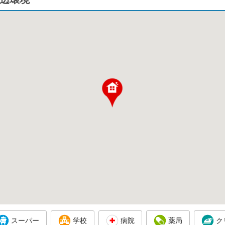
スーパー
学校
病院
薬局
ク