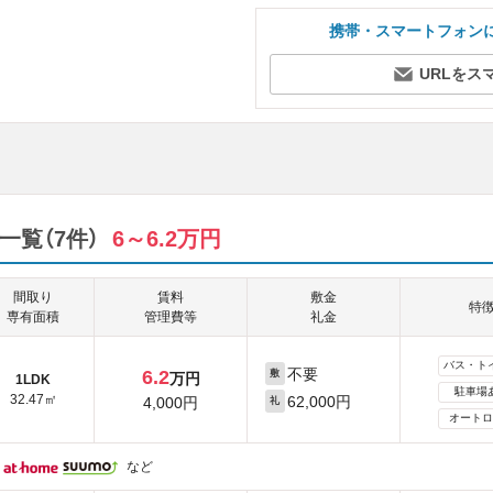
携帯・スマートフォン
URLをス
一覧（7件）
6～6.2万円
間取り
賃料
敷金
特
専有面積
管理費等
礼金
バス・ト
不要
6.2
敷
万円
1LDK
駐車場
32.47㎡
62,000円
4,000円
礼
オートロ
など