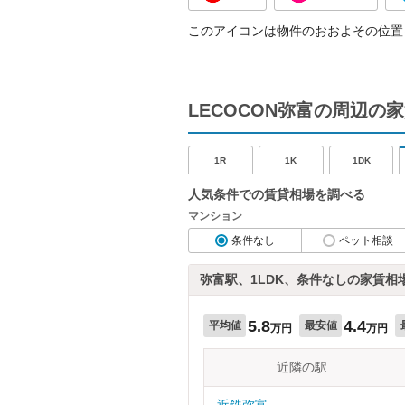
このアイコンは物件のおおよその位置
LECOCON弥富の周辺の
1R
1K
1DK
人気条件での賃貸相場を調べる
マンション
条件なし
ペット相談
弥富駅、1LDK、条件なしの家賃相
5.8
4.4
平均値
最安値
万円
万円
近隣の駅