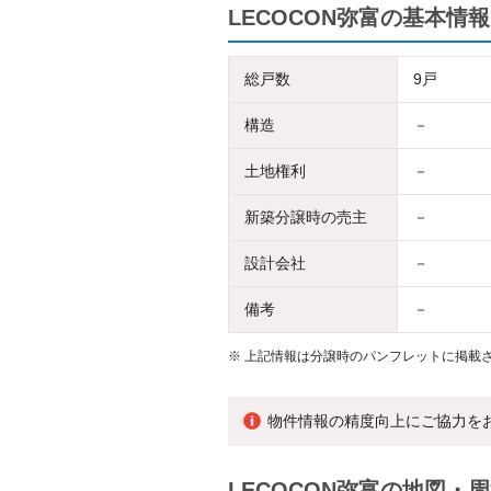
LECOCON弥富の基本情報
総戸数
9戸
構造
－
土地権利
－
新築分譲時の売主
－
設計会社
－
備考
－
※
上記情報は分譲時のパンフレットに掲載さ
物件情報の精度向上にご協力を
LECOCON弥富の地図・