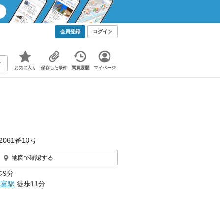
会員登録
ログイン
お気に入り
保存した条件
閲覧履歴
マイページ
061番13号
地図で確認する
歩9分
弥富駅
徒歩11分