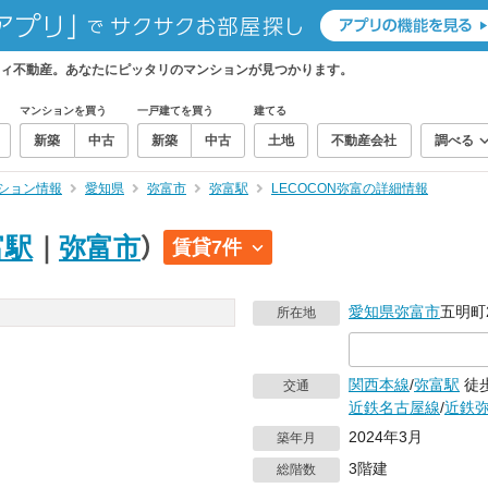
フティ不動産。あなたにピッタリのマンションが見つかります。
マンションを買う
一戸建てを買う
建てる
新築
中古
新築
中古
土地
不動産会社
調べる
ション情報
愛知県
弥富市
弥富駅
LECOCON弥富の詳細情報
富駅
｜
弥富市
）
賃貸7件
愛知県
弥富市
五明町2
所在地
関西本線
/
弥富駅
徒
交通
近鉄名古屋線
/
近鉄
2024年3月
築年月
3階建
総階数