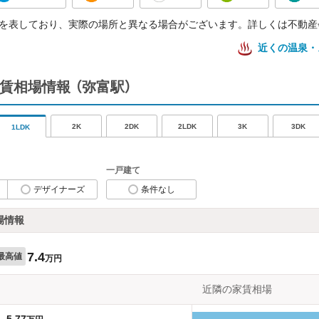
を表しており、実際の場所と異なる場合がございます。詳しくは不動産
近くの温泉・
家賃相場情報
（弥富駅）
2K
2DK
2LDK
3K
3DK
1LDK
一戸建て
デザイナーズ
条件なし
場情報
7.4
最高値
万円
近隣の家賃相場