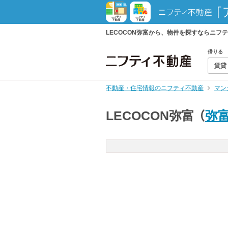
LECOCON弥富から、物件を探すならニ
借りる
賃貸
不動産・住宅情報のニフティ不動産
マン
LECOCON弥富
（
弥