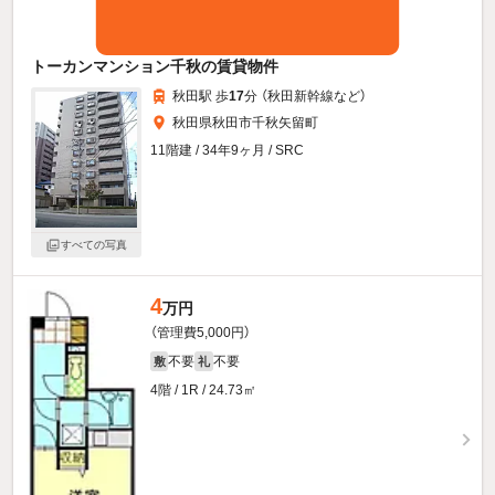
トーカンマンション千秋の賃貸物件
秋田駅 歩
17
分 （秋田新幹線
など
）
秋田県秋田市千秋矢留町
11階建 / 34年9ヶ月 / SRC
すべての写真
4
万円
（管理費5,000円）
不要
不要
敷
礼
4階 / 1R / 24.73㎡