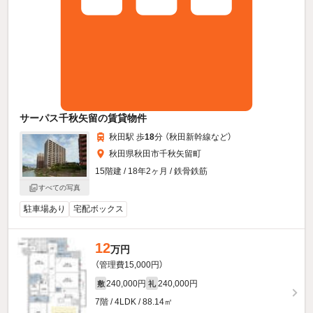
サーパス千秋矢留の賃貸物件
秋田駅 歩
18
分 （秋田新幹線
など
）
秋田県秋田市千秋矢留町
15階建 / 18年2ヶ月 / 鉄骨鉄筋
すべての写真
駐車場あり
宅配ボックス
12
万円
（管理費15,000円）
240,000円
240,000円
敷
礼
7階 / 4LDK / 88.14㎡