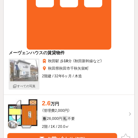
メーヴェンハウスの賃貸物件
秋田駅 歩
18
分 （秋田新幹線
など
）
秋田県秋田市千秋矢留町
2階建 / 32年6ヶ月 / 木造
すべての写真
2.6
万円
（管理費2,000円）
26,000円
不要
敷
礼
2階 / 1K / 20.0㎡