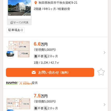
秋田県秋田市千秋矢留町9-21
2階建 / 6年1ヶ月 / 軽量鉄骨
すべての写真
駐車場あり
6.6
万円
（管理費5,000円）
不要
2.0ヶ月
敷
礼
1階 / 1LDK / 42.7㎡
お問い合わせ
（無料）
提供
7.5
万円
（管理費5,000円）
不要
2.0ヶ月
敷
礼