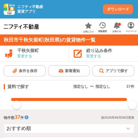
ニフティ不動産
ダウンロード
賃貸アプリ
お知らせ
閲覧履歴
マイページ
お気に入り
秋田市千秋矢留町(秋田県)の賃貸物件一覧
千秋矢留町
絞り込み条件
変更する
変更する
条件を保存
新着通知
アプリで探す
賃料で探す
指定なし
〜
指定なし
37
件
指定した賃料で絞り込む
37
物件数
件
2026年08月08日
更新