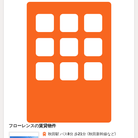
フローレンスの賃貸物件
秋田駅 バス
8
分 歩
21
分 （秋田新幹線
など
）