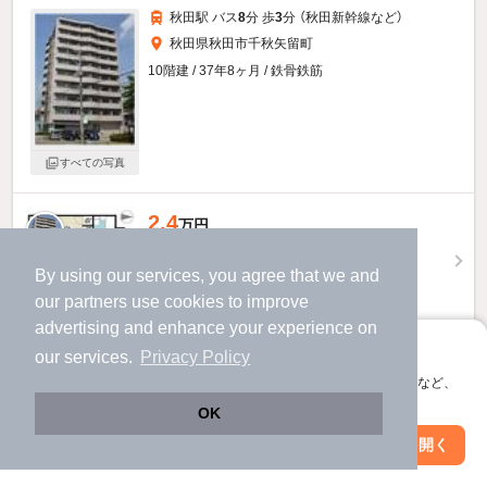
秋田駅 バス
8
分 歩
3
分 （秋田新幹線
など
）
秋田県秋田市千秋矢留町
10階建 / 37年8ヶ月 / 鉄骨鉄筋
すべての写真
2.4
万円
（管理費5,500円）
By using our services, you agree that we and
不要
不要
敷
礼
our
partners
use cookies to improve
8階 / 1R / 18.09㎡
advertising and enhance your experience on
お問い合わせ
（無料）
アプリに切り替えて、サクサクお部屋探し
our services.
Privacy Policy
会員登録なしですぐ使える。マップ検索やお気に入り保存など、
提供
アプリ限定の便利な機能が使えます！
OK
Web版で続行
アプリを開く
市区町村を変更
絞り込み条件を変更