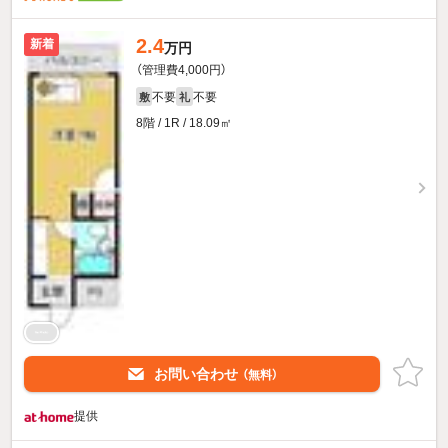
2.4
新着
万円
（管理費4,000円）
不要
不要
敷
礼
8階 / 1R / 18.09㎡
お問い合わせ
（無料）
提供