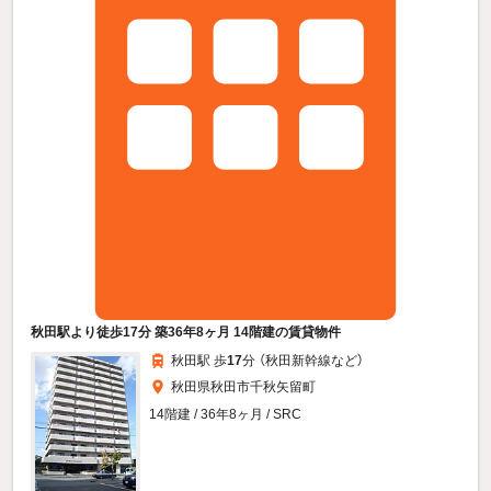
秋田駅より徒歩17分 築36年8ヶ月 14階建の賃貸物件
秋田駅 歩
17
分 （秋田新幹線
など
）
秋田県秋田市千秋矢留町
14階建 / 36年8ヶ月 / SRC