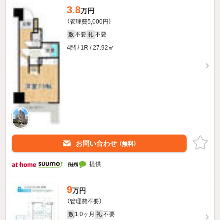
3.8
万円
（管理費5,000円）
不要
不要
敷
礼
4階 / 1R / 27.92㎡
お問い合わせ
（無料）
提供
9
万円
（管理費不要）
1.0ヶ月
不要
敷
礼