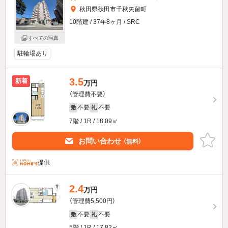
秋田県秋田市千秋矢留町
10階建 / 37年8ヶ月 / SRC
すべての写真
駐輪場あり
3.5
新着
万円
（管理費不要）
不要
不要
敷
礼
7階 / 1R / 18.09㎡
お問い合わせ
（無料）
提供
2.4
万円
（管理費5,500円）
不要
不要
敷
礼
5階 / 1R / 17.82㎡