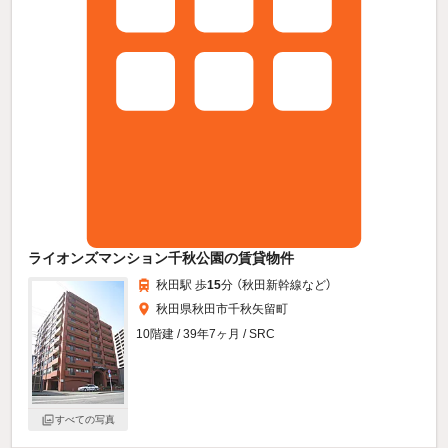
ライオンズマンション千秋公園の賃貸物件
秋田駅 歩
15
分 （秋田新幹線
など
）
秋田県秋田市千秋矢留町
10階建 / 39年7ヶ月 / SRC
すべての写真