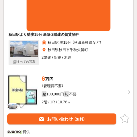
秋田駅より徒歩15分 新築 2階建の賃貸物件
秋田駅 歩
15
分 （秋田新幹線
など
）
秋田県秋田市千秋矢留町
2階建 / 新築 / 木造
すべての写真
6
万円
（管理費不要）
100,000円
不要
敷
礼
2階 / 1R / 10.76㎡
お問い合わせ
（無料）
提供