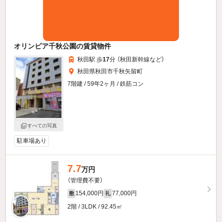
オリンピア千秋公園の賃貸物件
秋田駅 歩
17
分 （秋田新幹線
など
）
秋田県秋田市千秋矢留町
7階建 / 59年2ヶ月 / 鉄筋コン
すべての写真
駐車場あり
7.7
万円
（管理費不要）
154,000円
77,000円
敷
礼
2階 / 3LDK / 92.45㎡