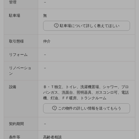
管理
－
駐車場
無
駐車場について詳しく教えてほしい
取引態様
仲介
リフォーム
－
リノベーショ
－
ン
設備
Ｂ・Ｔ独立、トイレ、洗濯機置場、シャワー、プロ
パンガス、洗面台、照明器具、ガスコンロ可、電話
機、灯油、ＦＦ暖房、トランクルーム
この物件の詳しい情報を送ってもらう
契約期間
－
条件等
高齢者相談