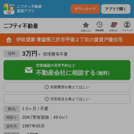
ニフティ不動産
ダウンロード
アプリで開く
賃貸アプリ
お知らせ
閲覧履歴
マイページ
お気に入り
伊吹貸家 青森県三沢市平畑２丁目の賃貸戸建住宅
3万円
賃料
＋ 管理費等不要
空室確認や見学予約など
不動産会社に相談する
（無料）
初期費用を教えてほしい
空室状況を教えてほしい
1.0ヶ月 / 不要
敷/礼
2DK（専有面積：49.0㎡）
間取り
1987年05月
築年月