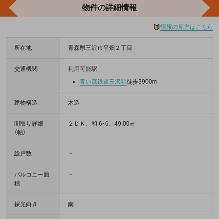
物件の詳細情報
情報の見方はこちら
所在地
青森県三沢市平畑２丁目
交通機関
利用可能駅
青い森鉄道
三沢駅
徒歩3900m
建物構造
木造
間取り詳細
２ＤＫ、和 6･6、49.00㎡
（帖）
総戸数
－
バルコニー面
－
積
採光向き
南