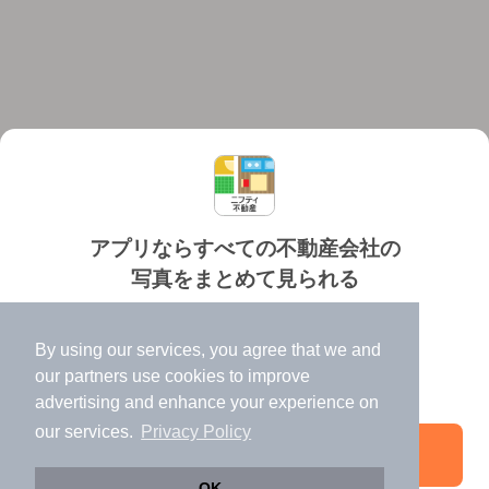
アプリならすべての不動産会社の
写真をまとめて見られる
対応機種
個人情報保護ポリシー
利用規約
運営会社
✔️
たくさんの写真でイメージふくらむ
ヘルプ・お問い合わせ
採用情報
By using our services, you agree that we and
✔️
高速表示で似た物件も見つけやすい
our
partners
use cookies to improve
✔️
便利な通知機能も充実
advertising and enhance your experience on
our services.
Privacy Policy
アプリを開く
©NIFTY Lifestyle Co., Ltd.
OK