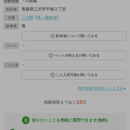
－/1階建
階数/階建
青森県三沢市平畑２丁目
所在地
三沢駅
（
青い森鉄道
）
交通
無
駐車場
駐車場について聞いてみる
－
ペット
ペットが飼えるか聞いてみる
－
二人入居
二人入居可能か聞いてみる
物件情報の詳細をもっと見る
12
掲載期限まであと
日
Q
知りたいことを気軽に質問できます(無料)