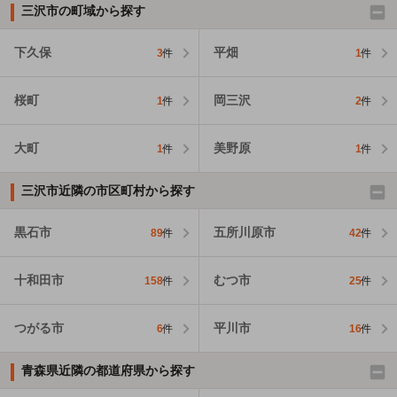
三沢市の町域から探す
下久保
平畑
3
件
1
件
桜町
岡三沢
1
件
2
件
大町
美野原
1
件
1
件
三沢市近隣の市区町村から探す
黒石市
五所川原市
89
件
42
件
十和田市
むつ市
158
件
25
件
つがる市
平川市
6
件
16
件
青森県近隣の都道府県から探す