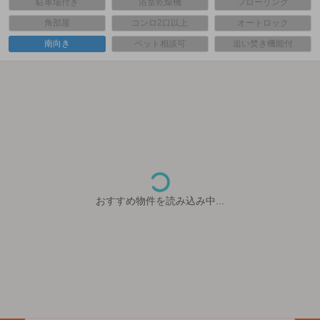
駐車場付き
浴室乾燥機
フローリング
角部屋
コンロ2口以上
オートロック
南向き
ペット相談可
追い焚き機能付
おすすめ物件を読み込み中...