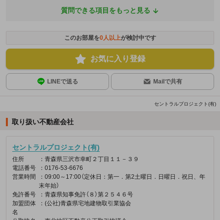
質問できる項目をもっと見る
このお部屋を
0
人以上
が検討中です
お気に入り登録
LINEで送る
Mailで共有
セントラルプロジェクト(有)
取り扱い不動産会社
セントラルプロジェクト(有)
住所
：青森県三沢市幸町２丁目１１－３９
電話番号
：0176-53-6676
営業時間
：09:00～17:00（定休日：第一．第2土曜日．日曜日．祝日、年
末年始）
免許番号
：青森県知事免許（８）第２５４６号
加盟団体
：(公社)青森県宅地建物取引業協会
名