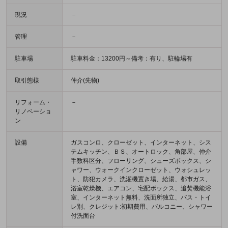
現況
－
管理
－
駐車場
駐車料金：13200円～備考：有り、駐輪場有
取引態様
仲介(先物)
リフォーム・
－
リノベーショ
ン
設備
ガスコンロ、クローゼット、インターネット、シス
テムキッチン、ＢＳ、オートロック、角部屋、仲介
手数料区分、フローリング、シューズボックス、シ
ャワー、ウォークインクローゼット、ウォシュレッ
ト、防犯カメラ、洗濯機置き場、給湯、都市ガス、
浴室乾燥機、エアコン、宅配ボックス、追焚機能浴
室、インターネット無料、洗面所独立、バス・トイ
レ別、クレジット:初期費用、バルコニー、シャワー
付洗面台