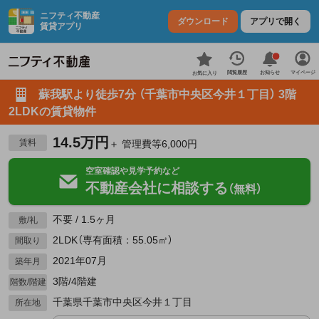
ニフティ不動産
ダウンロード
アプリで開く
賃貸アプリ
お知らせ
閲覧履歴
マイページ
お気に入り
蘇我駅より徒歩7分 （千葉市中央区今井１丁目） 3階
2LDKの賃貸物件
14.5万円
賃料
＋ 管理費等6,000円
空室確認や見学予約など
不動産会社に相談する
（無料）
不要 / 1.5ヶ月
敷/礼
2LDK（専有面積：55.05㎡）
間取り
2021年07月
築年月
3階/4階建
階数/階建
千葉県千葉市中央区今井１丁目
所在地