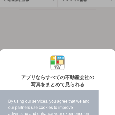
アプリならすべての不動産会社の
写真をまとめて見られる
対応機種
個人情報保護ポリシー
利用規約
運営会社
✔️
たくさんの写真でイメージふくらむ
ヘルプ・お問い合わせ
採用情報
By using our services, you agree that we and
✔️
高速表示で似た物件も見つけやすい
our
partners
use cookies to improve
✔️
便利な通知機能も充実
advertising and enhance your experience on