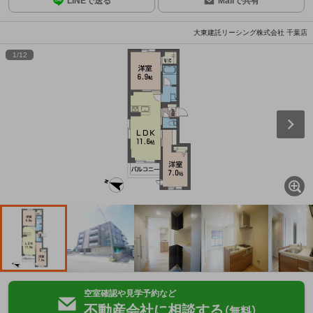
LINEで送る
Mailで共有
大東建託リーシング株式会社 千葉店
1
/
12
空室確認や見学予約など
不動産会社に相談する
（無料）