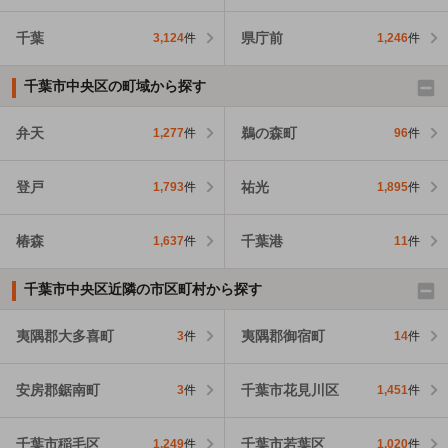
千葉
県庁前
3,124
件
1,246
件
千葉市中央区の町域から探す
弁天
鵜の森町
1,277
件
96
件
登戸
祐光
1,793
件
1,895
件
椿森
千葉港
1,637
件
11
件
千葉市中央区近隣の市区町村から探す
夷隅郡大多喜町
夷隅郡御宿町
3
件
14
件
安房郡鋸南町
千葉市花見川区
3
件
1,451
件
千葉市稲毛区
千葉市若葉区
1,249
件
1,020
件