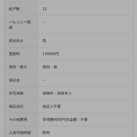
総戸数
12
バルコニー面
－
積
採光向き
西
更新料
145000円
償却・敷引
償却：無
保証金
－
住宅保険
保険料：損保有り
保証会社
保証人不要
その他費用
管理費6000円共益費：不要
入居可能時期
即時