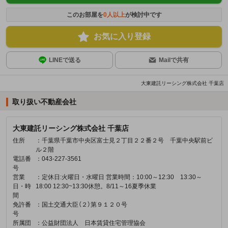
このお部屋を
0
人以上
が検討中です
お気に入り登録
LINEで送る
Mailで共有
大東建託リーシング株式会社 千葉店
取り扱い不動産会社
大東建託リーシング株式会社 千葉店
住所
：千葉県千葉市中央区富士見２丁目２２番２号 千葉中央駅前ビ
ル２階
電話番
：043-227-3561
号
営業
：定休日:火曜日・水曜日 営業時間：10:00～12:30 13:30～
日・時
18:00 12:30~13:30休憩。8/11～16夏季休業
間
免許番
：国土交通大臣（２）第９１２０号
号
所属団
：公益財団法人 日本賃貸住宅管理協会