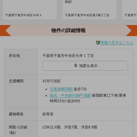
葉線）
千葉県千葉市中央区今井３
千葉県千葉市中央区寒川町1丁目
千葉県千
物件の詳細情報
情報の見方はこちら
所在地
千葉県千葉市中央区今井１丁目
地図を表示
交通機関
利用可能駅
京葉線
/
蘇我駅
徒歩7分
総武・中央緩行線
/
千葉駅
蘇我駅東口下車(乗車
時間15分) 徒歩8分
建物構造
鉄骨造
間取り詳細
LDK11.6畳、洋室7畳、洋室6.9畳
（帖）