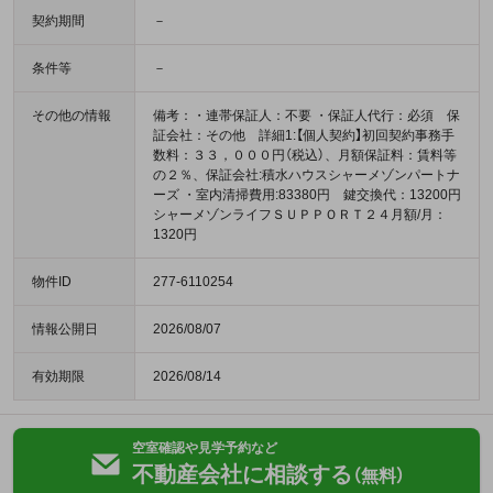
契約期間
－
条件等
－
その他の情報
備考：・連帯保証人：不要 ・保証人代行：必須 保
証会社：その他 詳細1:【個人契約】初回契約事務手
数料：３３，０００円（税込）、月額保証料：賃料等
の２％、保証会社:積水ハウスシャーメゾンパートナ
ーズ ・室内清掃費用:83380円 鍵交換代：13200円
シャーメゾンライフＳＵＰＰＯＲＴ２４月額/月：
1320円
物件ID
277-6110254
情報公開日
2026/08/07
有効期限
2026/08/14
空室確認や見学予約など
不動産会社に相談する
（無料）