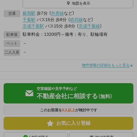
地図を表示
蘇我駅
歩7分
（
外房線
など
）
交通
千葉駅
バス15分
歩8分
（
総武線
など
）
京成千葉駅
バス15分
歩8分
（
京成千葉線
）
駐車料金：13200円～備考：有り、駐輪場有
駐車場
－
ペット
－
二人入居
物件情報の詳細をもっと見る
空室確認や見学予約など
不動産会社に相談する
（無料）
このお部屋を
0
人以上
が検討中です
お気に入り登録