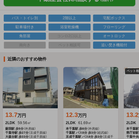
バス・トイレ別
2階以上
宅配ボックス
駐車場付き
浴室乾燥機
フローリング
角部屋
コンロ2口以上
オートロック
南向き
ペット相談可
追い焚き機能付
近隣のおすすめ物件
ペット
13.7
12.3
13.2
万円
万円
2LDK
59.56㎡
2LDK
61.69㎡
2LDK
蘇我駅
歩9分
（外房線）
本千葉駅
歩8分
（外房線）
本千葉駅
千葉寺駅
歩27分
（京成千原線）
千葉駅
バス8分
歩3分
（総武線）
県庁前駅
大森台駅
歩33分
（京成千原線）
京成千葉駅
バス8分
歩3分
（京成千
千葉中央