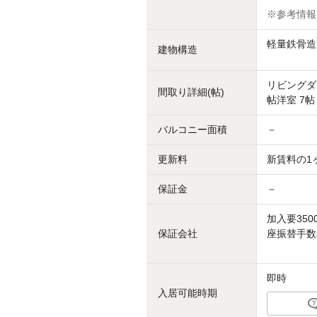
※参考情報
軽量鉄骨造
建物構造
リビングダイ
間取り詳細(帖)
帖洋室 7帖
バルコニー面積
－
更新料
新賃料の1
保証金
－
加入要350
保証会社
座振替手数料
即時
入居可能時期