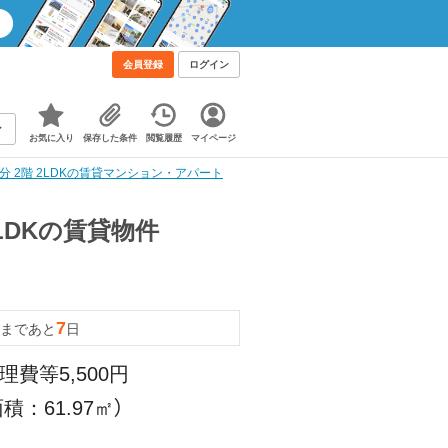
会員登録
ログイン
お気に入り
保存した条件
閲覧履歴
マイページ
分 2階 2LDKの賃貸マンション・アパート
LDKの賃貸物件
7
まであと
日
理費等5,500円
積：61.97㎡）