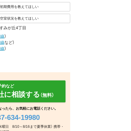
初期費用を教えてほしい
空室状況を教えてほしい
すみが丘4丁目
房線
）
房線
など
）
房線
）
予約など
社に相談する
（無料）
なったら、お気軽にお電話ください。
37-634-19980
玄関
その他
その他
水曜日 8/10～8/16まで夏季休業） 携帯・