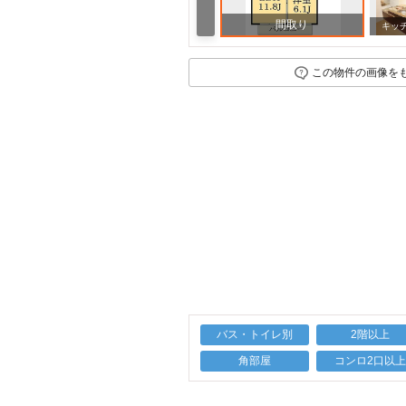
間取り
キッ
この物件の画像を
バス・トイレ別
2階以上
角部屋
コンロ2口以