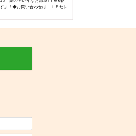
13年築のキレイなお部屋♪全室6帖
すよ！◆お問い合わせは ｉＥセレ
可