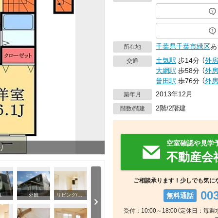
千葉県
千葉市緑区
あ
所在地
土気駅
歩14分
（
外
交通
大網駅
歩58分
（
外
誉田駅
歩76分
（
外
2013年12月
築年月
2階/2階建
階数/階建
空室確認や見学
り
不動産会
ご相談承ります！少しでも気に
00
無料通話
観
外観
リビング/ダイニング
受付：10:00～18:00（定休日：毎週