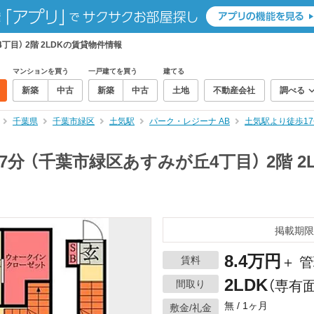
目） 2階 2LDKの賃貸物件情報
マンションを買う
一戸建てを買う
建てる
新築
中古
新築
中古
土地
不動産会社
調べる
千葉県
千葉市緑区
土気駅
パーク・レジーナ AB
土気駅より徒歩17
分 （千葉市緑区あすみが丘4丁目） 2階 2
掲載期限
8.4万円
賃料
＋ 管
2LDK
間取り
（専有面
無 / 1ヶ月
敷金/礼金