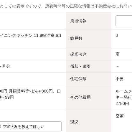
としての表示ですので、所要時間等の正確な情報は不動産会社にお問い
周辺情報
ニングキッチン 11.8帖洋室 6.1
8
総戸数
採光向き
南
ヶ月分
償却・敷引
－
住宅保険
不要
00円 月額賃料等×1%＋800円、口
ルームク
 99円
その他費用
キー発行
2750円
空家
現況
空室状況を教えてほしい