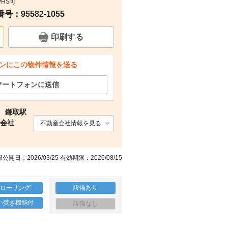
PHS可
：95582-1055
周辺
その他
その他
周辺
印刷する
ンにこの物件情報を送る
マートフォンに送信
 鎌取駅
式会社
不動産会社情報を見る
公開日：2026/03/25 有効期限：2026/08/15
フローリング
設備あり
い焚き機能付
設備なし