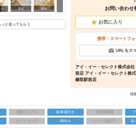
お問い合わせ番号
寝室
チン
浴室
室内
お気に入り
もっと送ってもらう
携帯・スマートフォ
URLをス
アイ・イー・セレクト株式会社
前店 アイ・イー・セレクト株
鎌取駅前店
情報
宅配ボックス
駐車場付き
浴室乾燥機
上
オートロック
南向き
ペット相談可
追