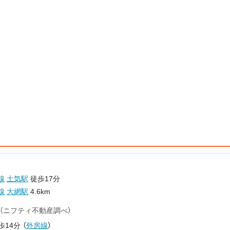
線
土気駅
徒歩17分
線
大網駅
4.6km
（ニフティ不動産調べ）
歩14分
（
外房線
）