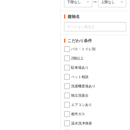
〜
建物名
こだわり条件
バス・トイレ別
2階以上
駐車場あり
ペット相談
洗濯機置場あり
独立洗面台
エアコンあり
都市ガス
温水洗浄便座