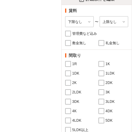
賃料
〜
管理費など込み
敷金無し
礼金無し
間取り
1R
1K
1DK
1LDK
2K
2DK
2LDK
3K
3DK
3LDK
4K
4DK
4LDK
5DK
5LDK以上