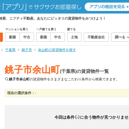
て検索、ニフティ不動産。あなたにピッタリの賃貸物件をみつけよう！
マンションを買う
一戸建てを買う
建てる
新築
中古
新築
中古
土地
不動産会社
調べる
千葉県
銚子市
余山町の賃貸物件を探す
銚子市余山町
(千葉県)の賃貸物件一覧
銚子市余山町
の賃貸物件をさまざまなこだわり条件から検索できます。
現在の選択条件：
-
絞り込み
並び替え
＆
0
物件数
件
今回は条件（
-
）に合う物件が見つかりませ