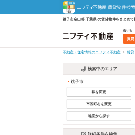
銚子市余山町(千葉県)の賃貸物件をまとめ
借りる
賃貸
不動産・住宅情報のニフティ不動産
賃貸
検索中のエリア
銚子市
駅を変更
市区町村を変更
地図から探す
詳細条件を編集