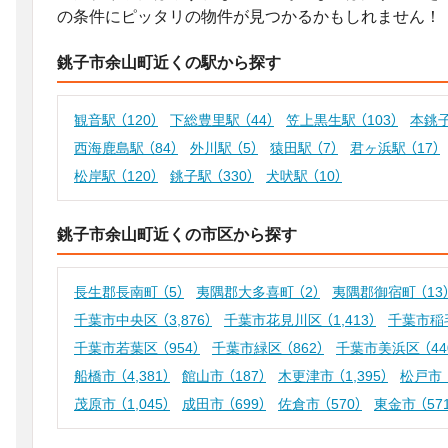
の条件にピッタリの物件が見つかるかもしれません！
銚子市余山町近くの駅から探す
観音駅
（120）
下総豊里駅
（44）
笠上黒生駅
（103）
本銚
西海鹿島駅
（84）
外川駅
（5）
猿田駅
（7）
君ヶ浜駅
（17）
松岸駅
（120）
銚子駅
（330）
犬吠駅
（10）
銚子市余山町近くの市区から探す
長生郡長南町
（5）
夷隅郡大多喜町
（2）
夷隅郡御宿町
（13
千葉市中央区
（3,876）
千葉市花見川区
（1,413）
千葉市稲
千葉市若葉区
（954）
千葉市緑区
（862）
千葉市美浜区
（44
船橋市
（4,381）
館山市
（187）
木更津市
（1,395）
松戸市
茂原市
（1,045）
成田市
（699）
佐倉市
（570）
東金市
（57