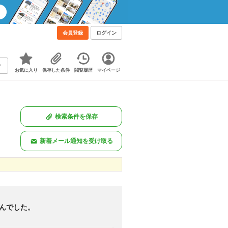
会員登録
ログイン
お気に入り
保存した条件
閲覧履歴
マイページ
検索条件を保存
新着メール通知を受け取る
新着のみ
図あり
<
1
>
んでした。