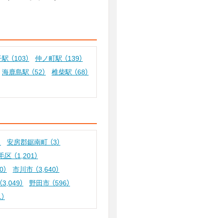
子駅
（103）
仲ノ町駅
（139）
海鹿島駅
（52）
椎柴駅
（68）
）
安房郡鋸南町
（3）
毛区
（1,201）
0）
市川市
（3,640）
（3,049）
野田市
（596）
1）