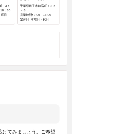
 3-6
千葉県銚子市前宿町７８５
18：05
－６
月曜日
営業時間: 9:00～18:00
定休日: 水曜日・祝日
広げてみましょう。ご希望