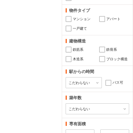
物件タイプ
マンション
アパート
一戸建て
建物構造
鉄筋系
鉄骨系
木造系
ブロック構造
駅からの時間
バス可
築年数
専有面積