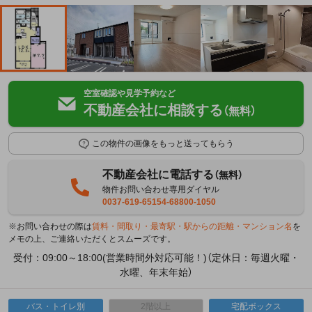
空室確認や見学予約など
不動産会社に相談する
（無料）
この物件の画像をもっと送ってもらう
不動産会社に電話する
（無料）
物件お問い合わせ専用ダイヤル
0037-619-65154-68800-1050
※お問い合わせの際は
賃料・間取り・最寄駅・駅からの距離・マンション名
を
メモの上、ご連絡いただくとスムーズです。
受付：09:00～18:00(営業時間外対応可能！)（定休日：毎週火曜・
水曜、年末年始）
バス・トイレ別
2階以上
宅配ボックス