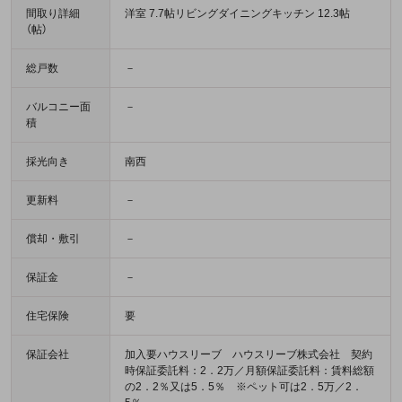
間取り詳細
洋室 7.7帖リビングダイニングキッチン 12.3帖
（帖）
総戸数
－
バルコニー面
－
積
採光向き
南西
更新料
－
償却・敷引
－
保証金
－
住宅保険
要
保証会社
加入要ハウスリーブ ハウスリーブ株式会社 契約
時保証委託料：2．2万／月額保証委託料：賃料総額
の2．2％又は5．5％ ※ペット可は2．5万／2．