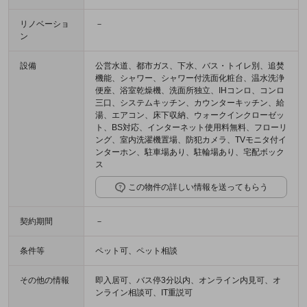
リノベーショ
－
ン
設備
公営水道、都市ガス、下水、バス・トイレ別、追焚
機能、シャワー、シャワー付洗面化粧台、温水洗浄
便座、浴室乾燥機、洗面所独立、IHコンロ、コンロ
三口、システムキッチン、カウンターキッチン、給
湯、エアコン、床下収納、ウォークインクローゼッ
ト、BS対応、インターネット使用料無料、フローリ
ング、室内洗濯機置場、防犯カメラ、TVモニタ付イ
ンターホン、駐車場あり、駐輪場あり、宅配ボック
ス
この物件の詳しい情報を送ってもらう
契約期間
－
条件等
ペット可、ペット相談
その他の情報
即入居可、バス停3分以内、オンライン内見可、オ
ンライン相談可、IT重説可