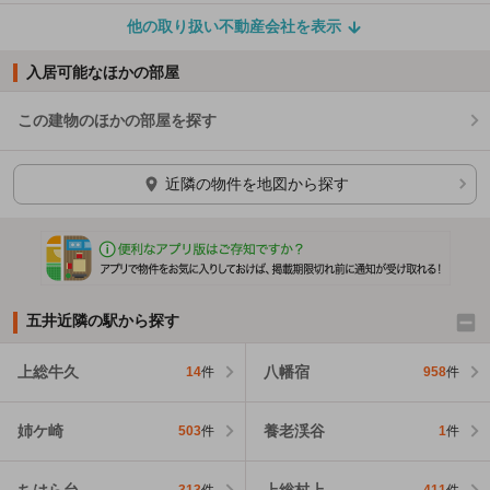
他の取り扱い不動産会社を表示
入居可能なほかの部屋
この建物のほかの部屋を探す
ほかの部屋を検索中…
近隣の物件を地図から探す
五井近隣の駅から探す
上総牛久
八幡宿
14
件
958
件
姉ケ崎
養老渓谷
503
件
1
件
ちはら台
上総村上