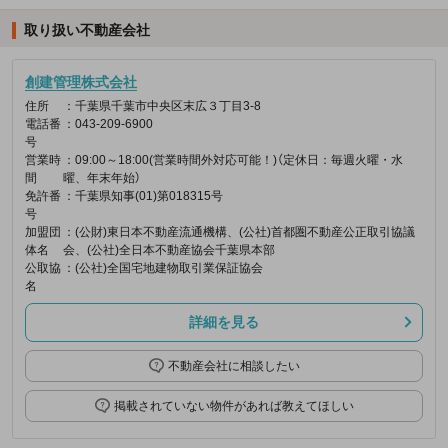
取り扱い不動産会社
創建管理株式会社
住所
：千葉県千葉市中央区末広３丁目3-8
電話番
：043-209-6900
号
営業時
：09:00～18:00(営業時間外対応可能！)（定休日：毎週火曜・水
間
曜、年末年始）
免許番
：千葉県知事(01)第018315号
号
加盟団
：(公財)東日本不動産流通機構、(公社)首都圏不動産公正取引協議
体名
会、(公社)全日本不動産協会千葉県本部
公取協
：(公社)全国宅地建物取引業保証協会
名
詳細を見る
不動産会社に相談したい
掲載されていない物件があれば教えてほしい