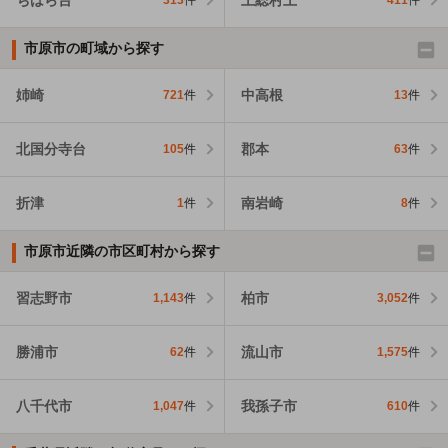
313
件
411
件
市原市の町域から探す
姉崎
中高根
721
件
13
件
北国分寺台
郡本
105
件
63
件
折津
南岩崎
1
件
8
件
市原市近隣の市区町村から探す
習志野市
柏市
1,143
件
3,052
件
勝浦市
流山市
62
件
1,575
件
八千代市
我孫子市
1,047
件
610
件