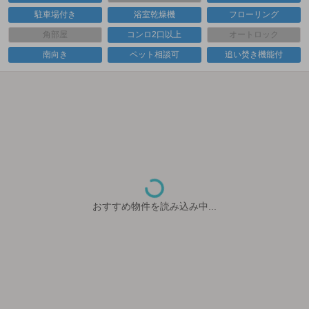
駐車場付き
浴室乾燥機
フローリング
角部屋
コンロ2口以上
オートロック
南向き
ペット相談可
追い焚き機能付
おすすめ物件を読み込み中...