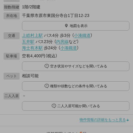
1階/2階建
階数/階建
千葉県市原市東国分寺台1丁目12-23
所在地
地図を表示
上総村上駅
バス4分
歩3分
（
小湊鐵道
）
交通
五井駅
バス23分
（
内房線
など
）
海士有木駅
歩24分
（
小湊鐵道
）
空有4,400円（税込）
駐車場
空き状況やサイズなどを聞いてみる
相談可能
ペット
種類や頭数などの条件を聞いてみる
－
二人入居
二人入居可能か聞いてみる
物件情報の詳細をもっと見る