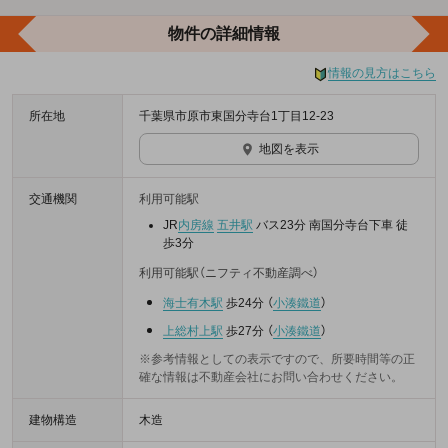
物件の詳細情報
情報の見方はこちら
所在地
千葉県市原市東国分寺台1丁目12-23
地図を表示
交通機関
利用可能駅
JR
内房線
五井駅
バス23分 南国分寺台下車 徒
歩3分
利用可能駅（ニフティ不動産調べ）
海士有木駅
歩24分
（
小湊鐵道
）
上総村上駅
歩27分
（
小湊鐵道
）
※参考情報としての表示ですので、所要時間等の正
確な情報は不動産会社にお問い合わせください。
建物構造
木造