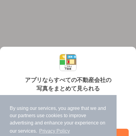
アプリならすべての不動産会社の
写真をまとめて見られる
対応機種
個人情報保護ポリシー
利用規約
運営会社
✔️
たくさんの写真でイメージふくらむ
ヘルプ・お問い合わせ
採用情報
By using our services, you agree that we and
✔️
高速表示で似た物件も見つけやすい
our
partners
use cookies to improve
✔️
便利な通知機能も充実
advertising and enhance your experience on
our services.
Privacy Policy