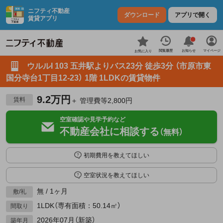
ニフティ不動産
ダウンロード
アプリで開く
賃貸アプリ
お知らせ
閲覧履歴
マイページ
お気に入り
ウルルI 103 五井駅よりバス23分 徒歩3分 （市原市東
国分寺台1丁目12-23） 1階 1LDKの賃貸物件
9.2万円
賃料
＋ 管理費等2,800円
空室確認や見学予約など
不動産会社に相談する
（無料）
初期費用を教えてほしい
空室状況を教えてほしい
無 / 1ヶ月
敷/礼
1LDK（専有面積：50.14㎡）
間取り
2026年07月（新築）
築年月