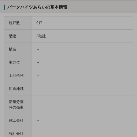
パークハイツあらいの基本情報
総戸数
9戸
階建
3階建
構造
－
主方位
－
土地権利
－
用途地域
－
新築分譲
－
時の売主
施工会社
－
設計会社
－