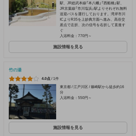
駅、JR総武本線「本八幡」「西船橋」駅、
JR京葉線「市川塩浜」駅よりそれぞれ無料
送迎バスを運行しております。湾岸市川
ICよりR35を上妙典方面へ進み、高谷交
差点で左折、次の信号を右折して直進す
ぐ
入浴料金：770円～
施設情報を見る
竹の湯
4.0点
/
1件
東京都 / 江戸川区 / 篠崎駅から徒歩約16
分
入浴料金：550円～
施設情報を見る