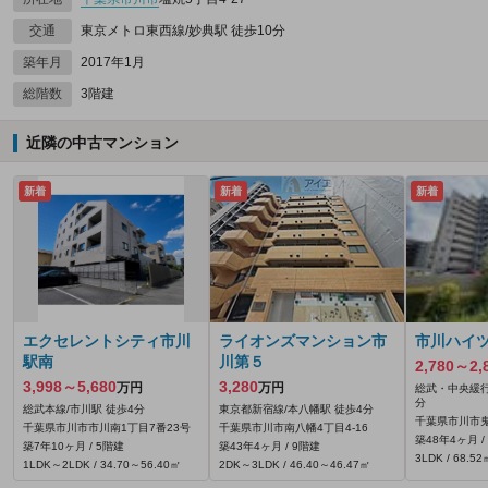
交通
東京メトロ東西線/妙典駅 徒歩10分
築年月
2017年1月
総階数
3階建
近隣の中古マンション
新着
新着
新着
エクセレントシティ市川
ライオンズマンション市
市川ハイ
駅南
川第５
2,780～2,
3,998～5,680
3,280
万円
万円
総武・中央緩行
分
総武本線/市川駅 徒歩4分
東京都新宿線/本八幡駅 徒歩4分
千葉県市川市鬼高
千葉県市川市市川南1丁目7番23号
千葉県市川市南八幡4丁目4-16
築48年4ヶ月 /
築7年10ヶ月 / 5階建
築43年4ヶ月 / 9階建
3LDK / 68.52
1LDK～2LDK / 34.70～56.40㎡
2DK～3LDK / 46.40～46.47㎡