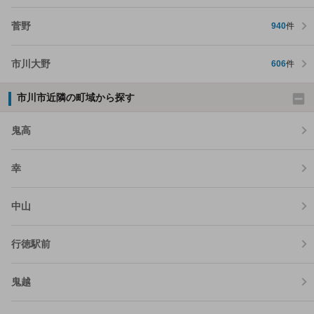
菅野
940
件
市川大野
606
件
市川市近隣の町域から探す
鬼高
幸
中山
行徳駅前
鬼越