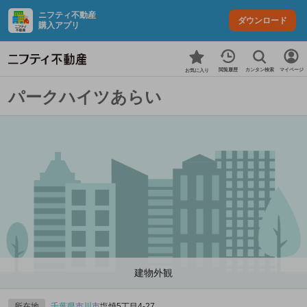
ニフティ不動産
ダウンロード
購入アプリ
カンタン検索
閲覧履歴
マイページ
お気に入り
パークハイツあらい
建物外観
所在地
千葉県
市川市
塩焼5丁目4-27