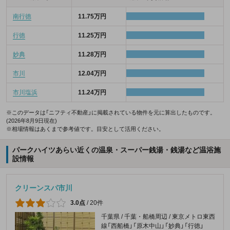
南行徳
11.75万円
行徳
11.25万円
妙典
11.28万円
市川
12.04万円
市川塩浜
11.24万円
※このデータは「ニフティ不動産」に掲載されている物件を元に算出したものです。
(2026年8月9日現在)
※相場情報はあくまで参考値です。目安として活用ください。
パークハイツあらい近くの温泉・スーパー銭湯・銭湯など温浴施
設情報
クリーンスパ市川
3.0点
/
20件
千葉県 / 千葉・船橋周辺 / 東京メトロ東西
線「西船橋」「原木中山」「妙典」「行徳」