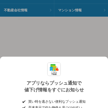
不動産会社情報
マンション情報
アプリならプッシュ通知で
値下げ情報をすぐにお知らせ
対応機種
個人情報保護ポリシー
利用規約
運営会社
✔️
買い時を逃さない便利なプッシュ通知
ヘルプ・お問い合わせ
採用情報
✔️
高速表示で似た物件も見つけやすい