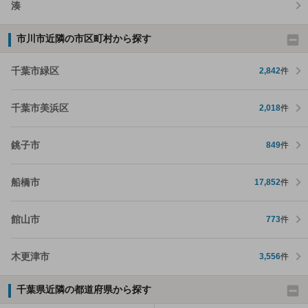
湊
市川市近隣の市区町村から探す
千葉市緑区
2,842
件
千葉市美浜区
2,018
件
銚子市
849
件
船橋市
17,852
件
館山市
773
件
木更津市
3,556
件
千葉県近隣の都道府県から探す