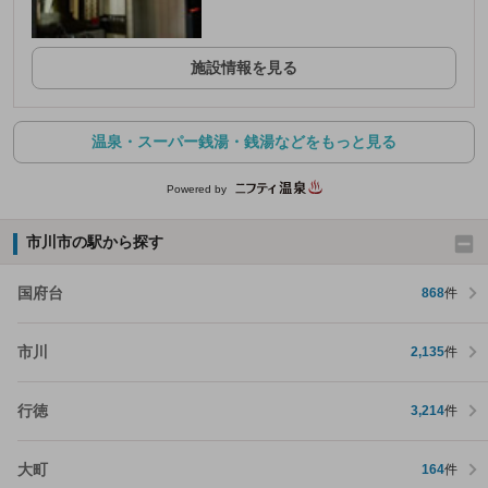
施設情報を見る
温泉・スーパー銭湯・銭湯などをもっと見る
Powered by
市川市の駅から探す
国府台
868
件
市川
2,135
件
行徳
3,214
件
大町
164
件