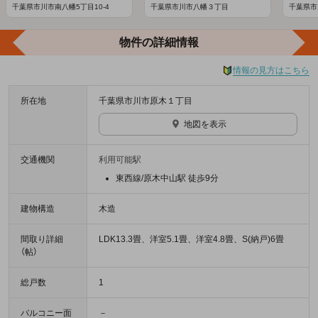
千葉県市川市南八幡5丁目10-4
千葉県市川市八幡３丁目
千葉県市
物件の詳細情報
情報の見方はこちら
所在地
千葉県市川市原木１丁目
地図を表示
交通機関
利用可能駅
東西線/原木中山駅 徒歩9分
建物構造
木造
間取り詳細
LDK13.3畳、洋室5.1畳、洋室4.8畳、S(納戸)6畳
（帖）
総戸数
1
バルコニー面
－