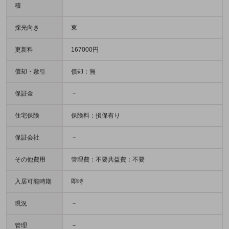
積
採光向き
東
更新料
167000円
償却・敷引
償却：無
保証金
－
住宅保険
保険料：損保有り
保証会社
－
その他費用
管理費：不要共益費：不要
入居可能時期
即時
現況
－
管理
－