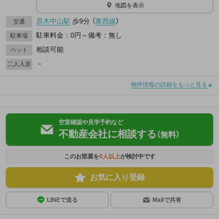
地図を表示
原木中山駅
歩9分
（
東西線
）
交通
駐車料金：0円～備考：無し
駐車場
相談可能
ペット
－
二人入居
物件情報の詳細をもっと見る
空室確認や見学予約など
不動産会社に相談する
（無料）
このお部屋を
0
人以上
が検討中です
お気に入り登録
LINEで送る
Mailで共有