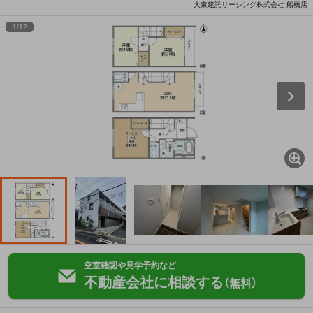
大東建託リーシング株式会社 船橋店
1
/
12
空室確認や見学予約など
不動産会社に相談する
（無料）