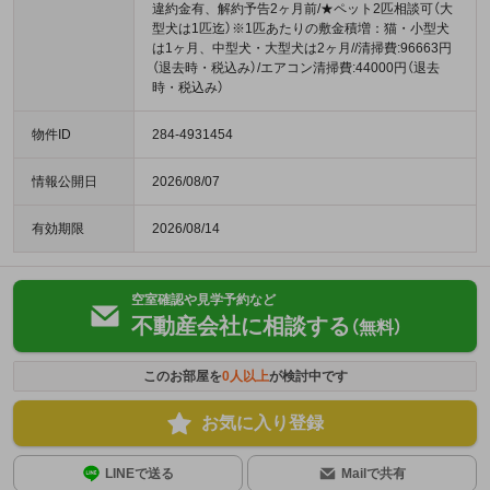
違約金有、解約予告2ヶ月前/★ペット2匹相談可（大
型犬は1匹迄）※1匹あたりの敷金積増：猫・小型犬
は1ヶ月、中型犬・大型犬は2ヶ月//清掃費:96663円
（退去時・税込み）/エアコン清掃費:44000円（退去
時・税込み）
物件ID
284-4931454
情報公開日
2026/08/07
有効期限
2026/08/14
空室確認や見学予約など
不動産会社に相談する
（無料）
このお部屋を
0
人以上
が検討中です
お気に入り登録
LINEで送る
Mailで共有