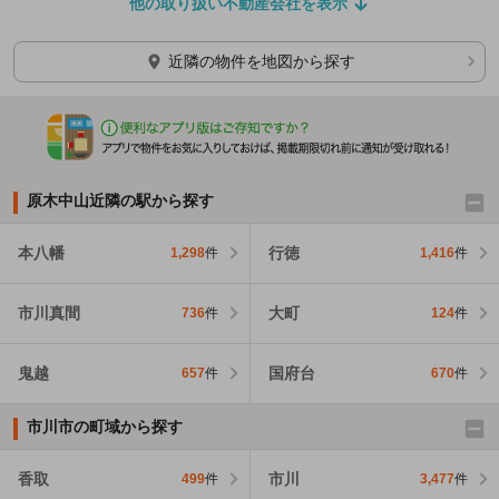
他の取り扱い不動産会社を表示
近隣の物件を地図から探す
原木中山近隣の駅から探す
本八幡
行徳
1,298
件
1,416
件
市川真間
大町
736
件
124
件
鬼越
国府台
657
件
670
件
市川市の町域から探す
香取
市川
499
件
3,477
件