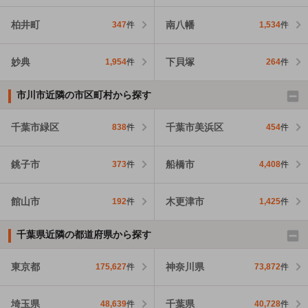
柏井町
南八幡
347
件
1,534
件
妙典
下貝塚
1,954
件
264
件
市川市近隣の市区町村から探す
千葉市緑区
千葉市美浜区
838
件
454
件
銚子市
船橋市
373
件
4,408
件
館山市
木更津市
192
件
1,425
件
千葉県近隣の都道府県から探す
東京都
神奈川県
175,627
件
73,872
件
埼玉県
千葉県
48,639
件
40,728
件