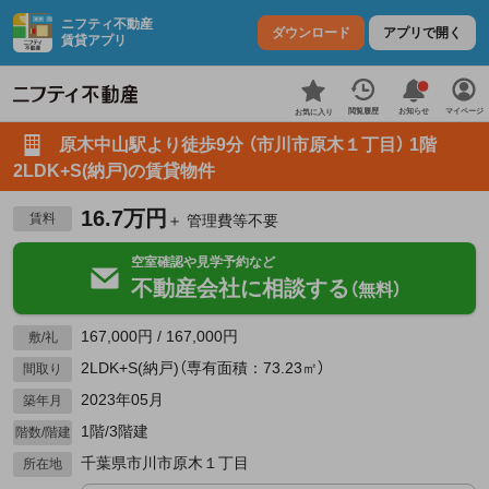
ニフティ不動産
ダウンロード
アプリで開く
賃貸アプリ
お知らせ
閲覧履歴
マイページ
お気に入り
原木中山駅より徒歩9分 （市川市原木１丁目） 1階
2LDK+S(納戸)の賃貸物件
16.7万円
賃料
＋ 管理費等不要
空室確認や見学予約など
不動産会社に相談する
（無料）
167,000円 / 167,000円
敷/礼
2LDK+S(納戸)（専有面積：73.23㎡）
間取り
2023年05月
築年月
1階/3階建
階数/階建
千葉県市川市原木１丁目
所在地