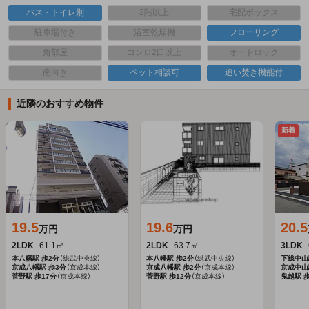
バス・トイレ別
2階以上
宅配ボックス
駐車場付き
浴室乾燥機
フローリング
角部屋
コンロ2口以上
オートロック
南向き
ペット相談可
追い焚き機能付
近隣のおすすめ物件
新着
19.5
19.6
20.5
万円
万円
2LDK
61.1㎡
2LDK
63.7㎡
3LDK
本八幡駅
歩2分
（総武中央線）
本八幡駅
歩2分
（総武中央線）
下総中山
京成八幡駅
歩3分
（京成本線）
京成八幡駅
歩2分
（京成本線）
京成中山
菅野駅
歩17分
（京成本線）
菅野駅
歩12分
（京成本線）
鬼越駅
歩