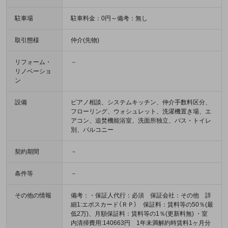
駐車場
駐車料金：0円～備考：無し
取引態様
仲介(先物)
リフォーム・
－
リノベーショ
ン
設備
ピアノ相談、システムキッチン、仲介手数料区分、
フローリング、ウォシュレット、洗濯機置き場、エ
アコン、追焚機能浴室、洗面所独立、バス・トイレ
別、バルコニー
契約期間
－
条件等
－
その他の情報
備考：・保証人代行：必須 保証会社：その他 詳
細1:エポスカード（ＲＰ） 保証料：賃料等の50％(最
低2万)、月額保証料：賃料等の1％(更新料無) ・室
内清掃費用:140663円 1年未満解約時賃料1ヶ月分