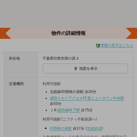
物件の詳細情報
情報の見方はこちら
所在地
千葉県印西市西の原３
地図を表示
交通機関
利用可能駅
北総線/印西牧の原駅 歩20分
成田スカイアクセス
/
千葉ニュータウン中央駅
歩55分
ＪＲ
成田線
/
木下駅
歩75分
利用可能駅（ニフティ不動産調べ）
印西牧の原駅
歩17分
（
北総鉄道
）