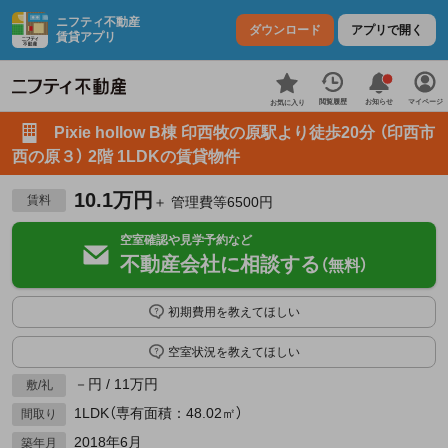
ニフティ不動産
ダウンロード
アプリで開く
賃貸アプリ
お知らせ
閲覧履歴
マイページ
お気に入り
Pixie hollow B棟 印西牧の原駅より徒歩20分 （印西市
西の原３） 2階 1LDKの賃貸物件
10.1万円
賃料
＋ 管理費等6500円
空室確認や見学予約など
不動産会社に相談する
（無料）
初期費用を教えてほしい
空室状況を教えてほしい
－円 / 11万円
敷/礼
1LDK（専有面積：48.02㎡）
間取り
2018年6月
築年月