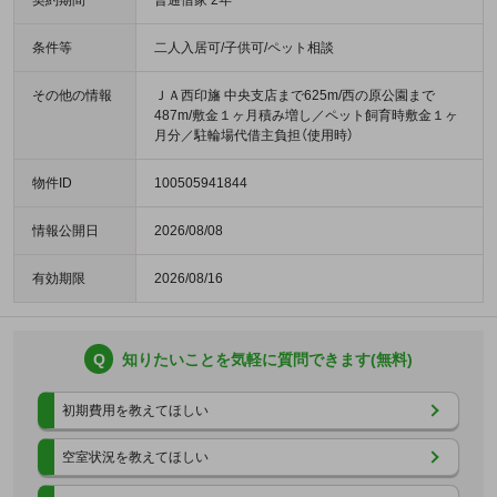
契約期間
普通借家 2年
条件等
二人入居可/子供可/ペット相談
その他の情報
ＪＡ西印旛 中央支店まで625m/西の原公園まで
487m/敷金１ヶ月積み増し／ペット飼育時敷金１ヶ
月分／駐輪場代借主負担（使用時）
物件ID
100505941844
情報公開日
2026/08/08
有効期限
2026/08/16
Q
知りたいことを気軽に質問できます(無料)
初期費用を教えてほしい
空室状況を教えてほしい