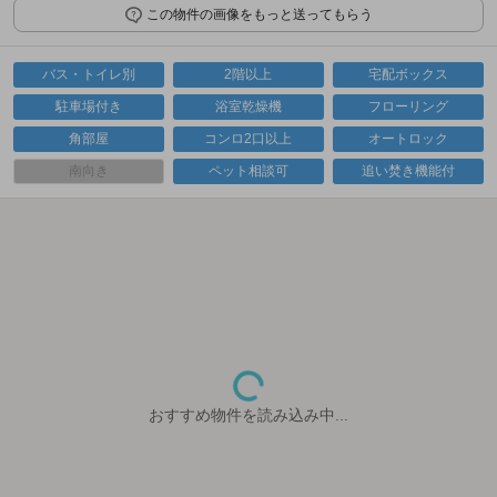
この物件の画像をもっと送ってもらう
バス・トイレ別
2階以上
宅配ボックス
駐車場付き
浴室乾燥機
フローリング
角部屋
コンロ2口以上
オートロック
南向き
ペット相談可
追い焚き機能付
おすすめ物件を読み込み中...