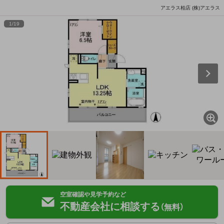
アエラス柏店 (株)アエラス
1
/
19
空室確認や見学予約など
不動産会社に相談する
（無料）