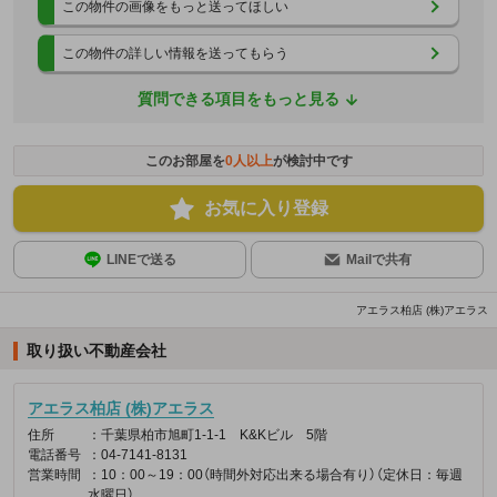
この物件の画像をもっと送ってほしい
この物件の詳しい情報を送ってもらう
質問できる項目をもっと見る
このお部屋を
0
人以上
が検討中です
お気に入り登録
LINEで送る
Mailで共有
アエラス柏店 (株)アエラス
取り扱い不動産会社
アエラス柏店 (株)アエラス
住所
：千葉県柏市旭町1-1-1 K&Kビル 5階
電話番号
：04-7141-8131
営業時間
：10：00～19：00（時間外対応出来る場合有り）（定休日：毎週
水曜日）