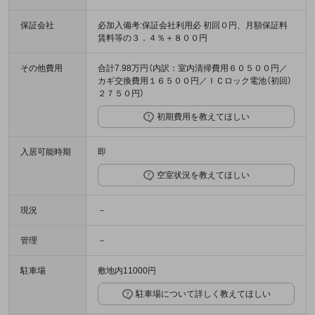
保証会社
必加入備考:保証会社利用必 初回０円、月額保証料
賃料等の３．４％＋８００円
その他費用
合計7.98万円（内訳：室内清掃費用６０５００円／
カギ交換費用１６５００円／ＩＣロック電池（初回）
２７５０円）
初期費用を教えてほしい
入居可能時期
即
空室状況を教えてほしい
現況
－
管理
－
駐車場
敷地内11000円
駐車場について詳しく教えてほしい