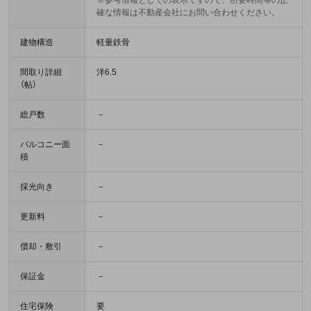
※参考情報としての表示ですので、所要時間等の正
確な情報は不動産会社にお問い合わせください。
建物構造
軽量鉄骨
間取り詳細
洋6.5
（帖）
総戸数
－
バルコニー面
－
積
採光向き
－
更新料
－
償却・敷引
－
保証金
－
住宅保険
要