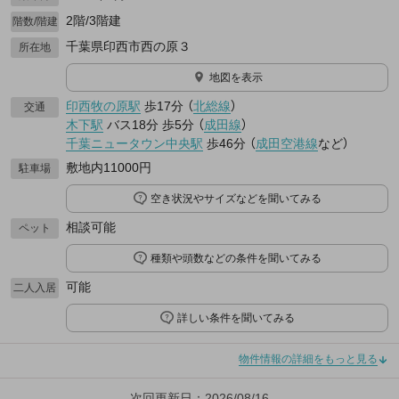
2階/3階建
階数/階建
千葉県印西市西の原３
所在地
地図を表示
印西牧の原駅
歩17分
（
北総線
）
交通
木下駅
バス18分
歩5分
（
成田線
）
千葉ニュータウン中央駅
歩46分
（
成田空港線
など
）
敷地内11000円
駐車場
空き状況やサイズなどを聞いてみる
相談可能
ペット
種類や頭数などの条件を聞いてみる
可能
二人入居
詳しい条件を聞いてみる
物件情報の詳細をもっと見る
次回更新日：2026/08/16