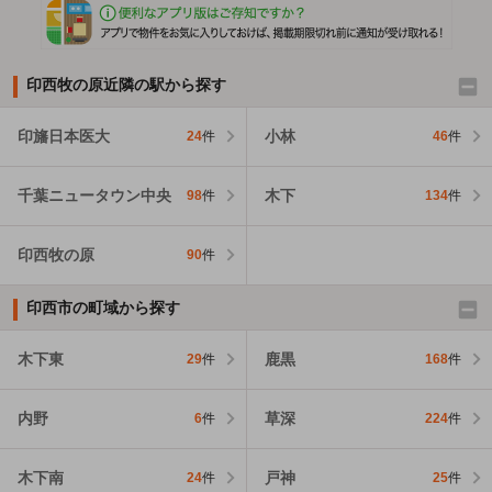
印西牧の原近隣の駅から探す
印旛日本医大
小林
24
件
46
件
千葉ニュータウン中央
木下
98
件
134
件
印西牧の原
90
件
印西市の町域から探す
木下東
鹿黒
29
件
168
件
内野
草深
6
件
224
件
木下南
戸神
24
件
25
件