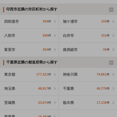
印西市近隣の市区町村から探す
四街道市
袖ケ浦市
394
件
319
件
八街市
白井市
280
件
151
件
富里市
南房総市
264
件
35
件
千葉県近隣の都道府県から探す
東京都
神奈川県
177,321
件
74,861
件
埼玉県
千葉県
48,917
件
40,776
件
茨城県
栃木県
23,074
件
17,138
件
群馬県
16,484
件