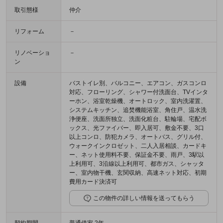
取引態様
仲介
リフォーム
－
リノベーショ
－
ン
設備
バストイレ別、バルコニー、エアコン、ガスコンロ
対応、フローリング、シャワー付洗面台、TVインタ
ーホン、浴室乾燥機、オートロック、室内洗濯置、
システムキッチン、追焚機能浴室、角住戸、温水洗
浄便座、洗面所独立、洗面化粧台、駐輪場、宅配ボ
ックス、光ファイバー、即入居可、敷金不要、3口
以上コンロ、防犯カメラ、オートバス、グリル付、
ウォークインクロゼット、二人入居相談、カードキ
ー、ネット使用料不要、保証金不要、雨戸、3駅以
上利用可、3沿線以上利用可、都市ガス、シャッタ
ー、室内物干機、玄関収納、高速ネット対応、初期
費用カード決済可
この物件の詳しい情報を送ってもらう