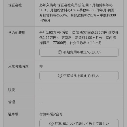
保証会社
必加入備考:保証会社利用必 初回：月額賃料等の
50％。月額総賃料の1％＋手数料330円/毎月 初回：
月額賃料等の50％。月額総賃料の1％＋手数料330
円/毎月
その他費用
合計1.93万円（内訳：IC 電池(初回)0.275万円 鍵交換
代1.65万円）、更新料 新賃料1.00ヶ月分 室内清
掃費用 77000円、仲介手数料：1.1ヶ月
初期費用を教えてほしい
入居可能時期
即
空室状況を教えてほしい
現況
－
管理
－
駐車場
付無料/駐2台可
駐車場について詳しく教えてほしい