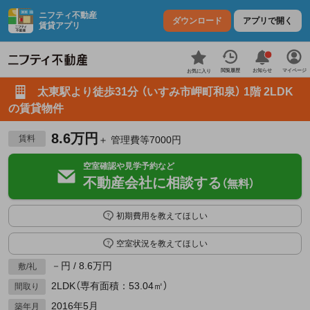
ニフティ不動産
ダウンロード
アプリで開く
賃貸アプリ
お知らせ
閲覧履歴
マイページ
お気に入り
太東駅より徒歩31分 （いすみ市岬町和泉） 1階 2LDK
の賃貸物件
8.6万円
賃料
＋ 管理費等7000円
空室確認や見学予約など
不動産会社に相談する
（無料）
初期費用を教えてほしい
空室状況を教えてほしい
－円 / 8.6万円
敷/礼
2LDK（専有面積：53.04㎡）
間取り
2016年5月
築年月