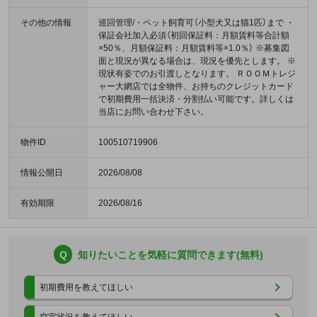
その他の情報
巡回管理/・ペット飼育可（小型犬又は猫1匹）まで ・
保証会社加入必須（初回保証料：月額賃料等合計額
×50％、月額保証料：月額賃料等×1.0％） ※募集図
面と現況が異なる場合は、現況を優先とします。 ※
現状有姿でのお引渡しとなります。 ＲＯＯＭトレジ
ャー大網店では全物件、お持ちのクレジットカード
で初期費用一括決済・分割払い可能です。詳しくは
当店にお問い合わせ下さい。
物件ID
100510719906
情報公開日
2026/08/08
有効期限
2026/08/16
Q
知りたいことを気軽に質問できます(無料)
初期費用を教えてほしい
空室状況を教えてほしい