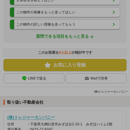
この物件の画像をもっと送ってほしい
この物件の詳しい情報を送ってもらう
質問できる項目をもっと見る
このお部屋を
0
人以上
が検討中です
お気に入り登録
LINEで送る
Mailで共有
(株)トレジャーカンパニー
取り扱い不動産会社
(株)トレジャーカンパニー
住所
：千葉県大網白里市みずほ台2-10-1 みずほハイム1階
電話番号
：0475-77-8247