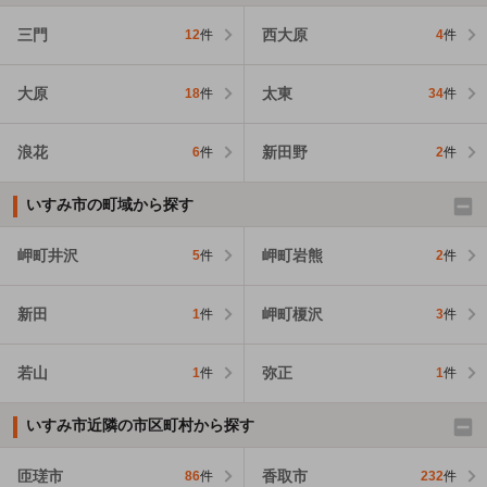
三門
西大原
12
件
4
件
大原
太東
18
件
34
件
浪花
新田野
6
件
2
件
いすみ市の町域から探す
岬町井沢
岬町岩熊
5
件
2
件
新田
岬町榎沢
1
件
3
件
若山
弥正
1
件
1
件
いすみ市近隣の市区町村から探す
匝瑳市
香取市
86
件
232
件