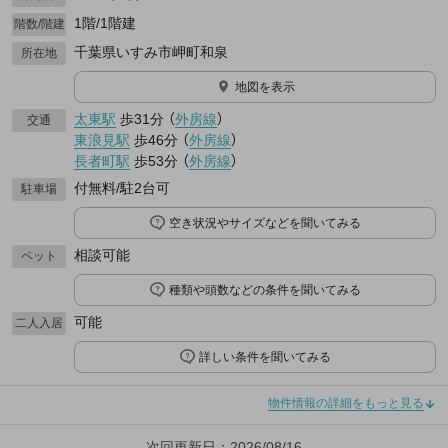
1階/1階建
階数/階建
千葉県いすみ市岬町和泉
所在地
地図を表示
太東駅
歩31分
（
外房線
）
交通
東浪見駅
歩46分
（
外房線
）
長者町駅
歩53分
（
外房線
）
付無料/駐2台可
駐車場
空き状況やサイズなどを聞いてみる
相談可能
ペット
種類や頭数などの条件を聞いてみる
可能
二人入居
詳しい条件を聞いてみる
物件情報の詳細をもっと見る
次回更新日：2026/08/16