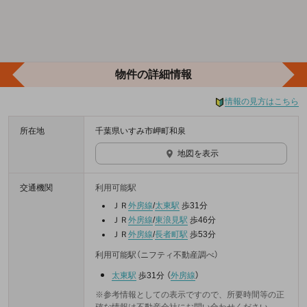
物件の詳細情報
情報の見方はこちら
所在地
千葉県いすみ市岬町和泉
地図を表示
交通機関
利用可能駅
ＪＲ
外房線
/
太東駅
歩31分
ＪＲ
外房線
/
東浪見駅
歩46分
ＪＲ
外房線
/
長者町駅
歩53分
利用可能駅（ニフティ不動産調べ）
太東駅
歩31分
（
外房線
）
※参考情報としての表示ですので、所要時間等の正