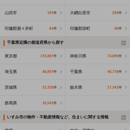
山武市
大網白里市
193
件
295
件
印旛郡酒々井町
印旛郡栄町
84
件
40
件
千葉県近隣の都道府県から探す
東京都
神奈川県
176,897
件
74,695
件
埼玉県
千葉県
48,957
件
40,778
件
茨城県
栃木県
23,325
件
17,341
件
群馬県
16,543
件
いすみ市の物件・不動産情報など、住まいに関する情報