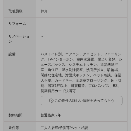
取引態様
仲介
リフォーム
－
リノベーショ
－
ン
設備
バストイレ別、エアコン、クロゼット、フローリン
グ、TVインターホン、室内洗濯置、陽当り良好、シ
ューズボックス、システムキッチン、追焚機能浴
室、角住戸、温水洗浄便座、洗面所独立、駐輪場、
閑静な住宅地、対面式キッチン、ペット相談、保証
人不要、カードキー、全居室フローリング、床下収
納、浴室1坪以上、耐震構造、プロパンガス、BS、
初期費用カード決済可
この物件の詳しい情報を送ってもらう
契約期間
普通借家 2年
条件等
二人入居可/子供可/ペット相談