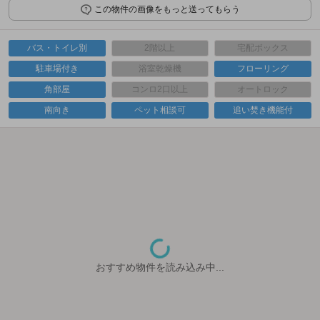
この物件の画像をもっと送ってもらう
バス・トイレ別
2階以上
宅配ボックス
駐車場付き
浴室乾燥機
フローリング
角部屋
コンロ2口以上
オートロック
南向き
ペット相談可
追い焚き機能付
おすすめ物件を読み込み中...