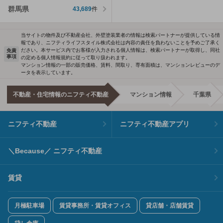
群馬県
43,689
件
当サイトの物件及び不動産会社、外壁塗装業者の情報は検索パートナーが提供している情
報であり、ニフティライフスタイル株式会社は内容の責任を負わないことを予めご了承く
ださい。本サービス内でお客様が入力される個人情報は、検索パートナーが取得し、同社
免責
事項
の定める個人情報規約に従って取り扱われます。
マンション情報の一部の販売価格、賃料、間取り、専有面積は、マンションレビューのデ
ータを表示しています。
不動産・住宅情報のニフティ不動産
マンション情報
千葉県
ニフティ不動産
ニフティ不動産アプリ
＼Because／ ニフティ不動産
賃貸
月極駐車場
賃貸事務所・賃貸オフィス
貸店舗・店舗賃貸