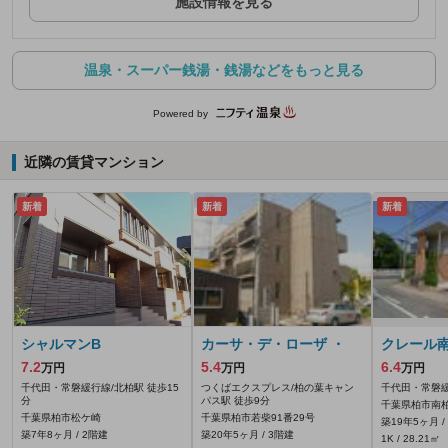
施設情報を見る
温泉・スーパー銭湯・銭湯などをもっと見る
Powered by
近隣の賃貸マンション
新着
新着
新着
シャルマンB
カーサ・デ・ローザ ・
クレール
7.2
5.4
6.4
万円
万円
万円
千代田・常磐緩行線/北柏駅 徒歩15
つくばエクスプレス/柏の葉キャン
千代田・常磐緩
分
パス駅 徒歩9分
千葉県柏市南柏
千葉県柏市松ケ崎
千葉県柏市若柴91番29号
築19年5ヶ月 /
築7年8ヶ月 / 2階建
築20年5ヶ月 / 3階建
1K / 28.21㎡