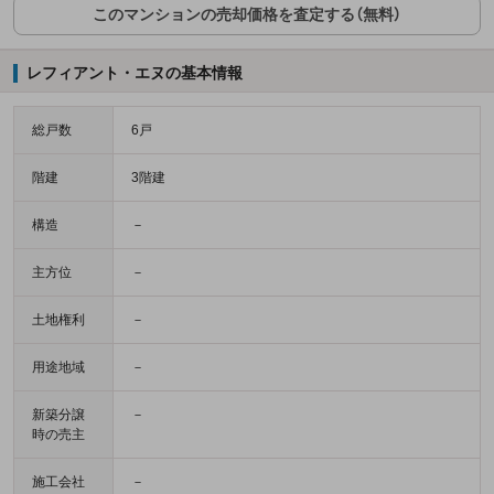
このマンションの売却価格を査定する（無料）
レフィアント・エヌの基本情報
総戸数
6戸
階建
3階建
構造
－
主方位
－
土地権利
－
用途地域
－
新築分譲
－
時の売主
施工会社
－