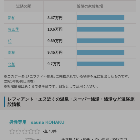
近隣の駅
近隣の家賃相場
新柏
8.47万円
豊四季
10.6万円
柏
9.69万円
南柏
9.45万円
北柏
9.7万円
※このデータは「ニフティ不動産」に掲載されている物件を元に算出したものです。
(2026年8月8日現在)
※相場情報はあくまで参考値です。目安として活用ください。
レフィアント・エヌ近くの温泉・スーパー銭湯・銭湯など温浴施
設情報
男性専用 sauna KOHAKU
-点
/
0件
千葉県 / 柏・野田・流山周辺 / 柏駅南口