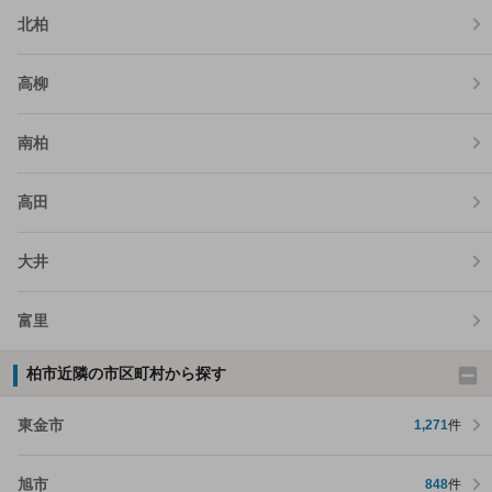
北柏
高柳
南柏
高田
大井
富里
柏市近隣の市区町村から探す
東金市
1,271
件
旭市
848
件