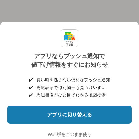
アプリならプッシュ通知で
値下げ情報をすぐにお知らせ
対応機種
個人情報保護ポリシー
利用規約
運営会社
✔️
買い時を逃さない便利なプッシュ通知
ヘルプ・お問い合わせ
採用情報
✔️
高速表示で似た物件も見つけやすい
✔️
周辺相場がひと目でわかる地図検索
アプリに切り替える
©NIFTY Lifestyle Co., Ltd.
Web版をこのまま使う