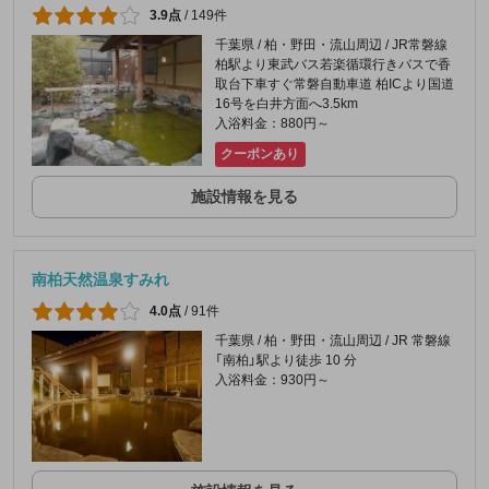
3.9点
/
149件
千葉県 / 柏・野田・流山周辺 / JR常磐線
柏駅より東武バス若楽循環行きバスで香
取台下車すぐ常磐自動車道 柏ICより国道
16号を白井方面へ3.5km
入浴料金：880円～
クーポンあり
施設情報を見る
南柏天然温泉すみれ
4.0点
/
91件
千葉県 / 柏・野田・流山周辺 / JR 常磐線
「南柏」駅より徒歩 10 分
入浴料金：930円～