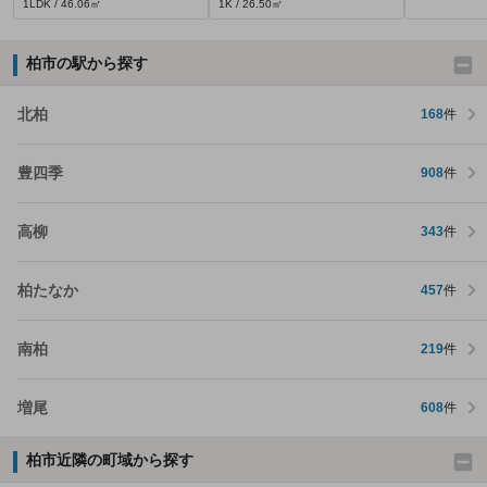
1LDK / 46.06㎡
1K / 26.50㎡
柏市の駅から探す
北柏
168
件
豊四季
908
件
高柳
343
件
柏たなか
457
件
南柏
219
件
増尾
608
件
柏市近隣の町域から探す