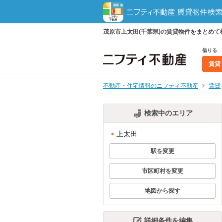
茂原市上太田(千葉県)の賃貸物件をまとめ
借りる
賃貸
不動産・住宅情報のニフティ不動産
賃貸
検索中のエリア
上太田
駅を変更
市区町村を変更
地図から探す
詳細条件を編集