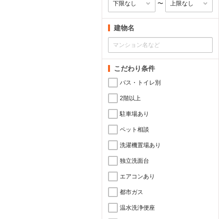
〜
建物名
こだわり条件
バス・トイレ別
2階以上
駐車場あり
ペット相談
洗濯機置場あり
独立洗面台
エアコンあり
都市ガス
温水洗浄便座