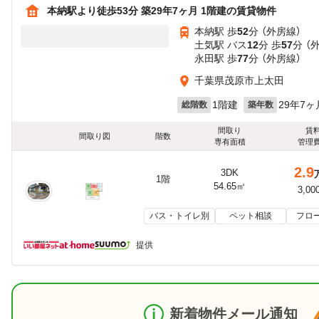
本納駅より徒歩53分 築29年7ヶ月 1階建の賃貸物件
本納駅 歩
52
分 （外房線）
土気駅 バス
12
分 歩
57
分 （
永田駅 歩
77
分 （外房線）
千葉県茂原市上太田
1階建
29年7ヶ
総階数
築年数
間取り
賃
間取り図
階数
専有面積
管理
2.9
3DK
1階
54.65㎡
3,00
バス・トイレ別
ペット相談
フロ
提供
新着物件メール通知