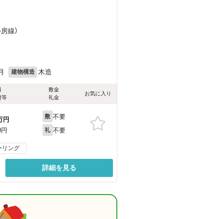
外房線）
月
木造
建物構造
料
敷金
お気に入り
費等
礼金
不要
敷
万円
不要
0円
礼
ーリング
詳細を見る