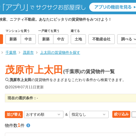
て検索、ニフティ不動産。あなたにピッタリの賃貸物件をみつけよう！
マンションを買う
一戸建てを買う
建てる
新築
中古
新築
中古
土地
不動産会社
調べる
千葉県
茂原市
上太田の賃貸物件を探す
茂原市上太田
(千葉県)の賃貸物件一覧
茂原市上太田
の賃貸物件をさまざまなこだわり条件から検索できます。
2026年07月11日
更新
現在の選択条件：
-
絞り込み
並び替え
＆
1
物件数
件