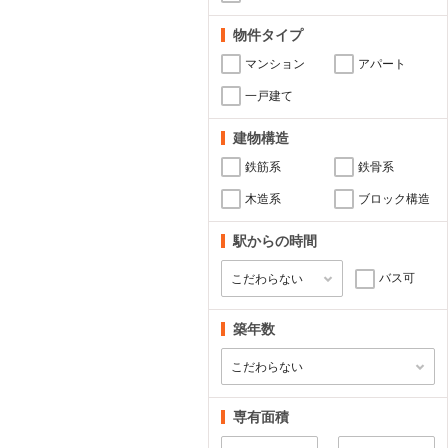
物件タイプ
マンション
アパート
一戸建て
建物構造
鉄筋系
鉄骨系
木造系
ブロック構造
駅からの時間
バス可
築年数
専有面積