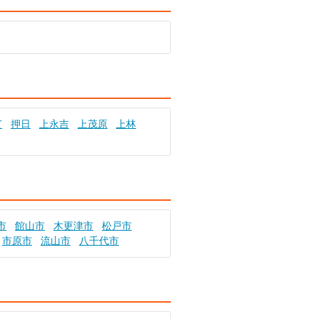
芝
押日
上永吉
上茂原
上林
市
館山市
木更津市
松戸市
市原市
流山市
八千代市