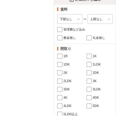
賃料
〜
管理費など込み
敷金無し
礼金無し
間取り
1R
1K
1DK
1LDK
2K
2DK
2LDK
3K
3DK
3LDK
4K
4DK
4LDK
5DK
5LDK以上