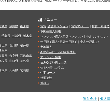
でお客様が入力される個人情報は、検索パートナーが取得し、同社の定める個人情報
メニュー
宮城県
秋田県
山形県
賃貸
（
賃貸マンション
｜
賃貸アパート
｜
賃貸一戸建て
不動産購入情報
千葉県
茨城県
栃木県
マンション購入
（
新築マンション
｜
中古マンション
）
一戸建て購入
（
新築一戸建て
｜
中古一戸建て
）
富山県
石川県
福井県
土地購入
三重県
不動産会社・不動産屋情報
滋賀県
奈良県
和歌山県
マンション情報
島根県
山口県
徳島県
住みやすい街サーチ
住まい探しコラム
熊本県
大分県
宮崎県
住宅ローン
外壁塗装
引越し
運営会社
｜
個人