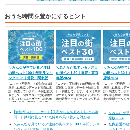
おうち時間を豊かにするヒント
＼みんなが見ている／注目
＼みんなが見ている／注目
＼みんなが見て
の街ベスト100！年間ランキ
の街ベスト30｜賃貸・東京
の街ベスト30｜
ング2026｜賃貸・関東版
都版2024
府版2024
「ニフティ不動産」では理想のお部
「ニフティ不動産」では理想のお部
「ニフティ不動産」
屋探しに役立つデータを独自に集
屋探しに役立つデータを独自に集
屋探しに役立つデー
計・調査しています。 今回は拡大
計・調査しています。 今回は東京
計・調査しています
版として、関東エリアで賃貸物件
都で最も検索・閲覧された注目の
府で最も検索・閲覧
を探しているユーザーからの昨年
街の最新データをランキング形式
街の最新データをラ
1年間の検索・閲覧数が最も高か
でまとめました。
でまとめました。
った、注目の街ランキングベスト
100を発表します！
【女性50人にアンケート】失恋から立ち直る方法は？期
＼みんなが見
間・行動別に見る辛い気持ちを乗り越える対処法
県版2024
＼みんなが見ている／注目の街ベスト100！年間ランキ
社内恋愛の経
ング2023｜賃貸・関東版
レるリスク