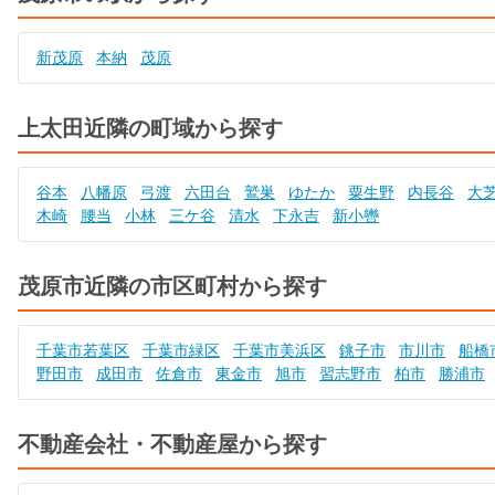
新茂原
本納
茂原
上太田近隣の町域から探す
谷本
八幡原
弓渡
六田台
鷲巣
ゆたか
粟生野
内長谷
大
木崎
腰当
小林
三ケ谷
清水
下永吉
新小轡
茂原市近隣の市区町村から探す
千葉市若葉区
千葉市緑区
千葉市美浜区
銚子市
市川市
船橋
野田市
成田市
佐倉市
東金市
旭市
習志野市
柏市
勝浦市
不動産会社・不動産屋から探す