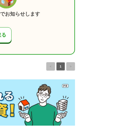
でお知らせします
取る
<
1
>