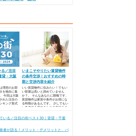
いる／注目
いまこそやりたい賃貸物件
賃貸・大阪
の条件交渉！おすすめの時
期と交渉内容を紹介
では理想のお部
いい賃貸物件に住みたい！でもい
タを独自に集
い部屋は高いと諦めていません
。 今回は大阪
か？。 そんなあなたに朗報です、
された注目の
賃貸物件は家賃や条件がお得にな
ンキング形式
る時期があるんです。 少しでもい
い条件で入居するための交渉テク
ニックをご紹介いたします。 ・7
月～8月と11月は条件がゆるむ！
ている／注目の街ベスト30｜賃貸・千葉
・家賃、時期、設備の条件交渉
験者が語る！メリット・デメリットと、バ