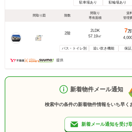
駐車場あり
駐輪場あり
間取り
賃
間取り図
階数
専有面積
管理
7
2LDK
万
2階
57.19㎡
4,00
バス・トイレ別
追い炊き機能
保証
提供
新着物件メール通知
検索中の条件の新着物件情報をいち早く
新着メール通知を受け