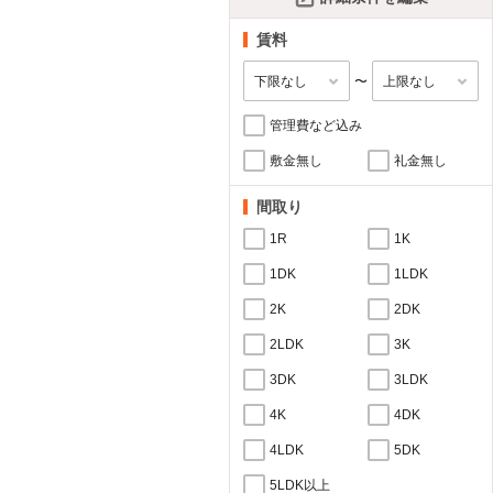
賃料
〜
管理費など込み
敷金無し
礼金無し
間取り
1R
1K
1DK
1LDK
2K
2DK
2LDK
3K
3DK
3LDK
4K
4DK
4LDK
5DK
5LDK以上