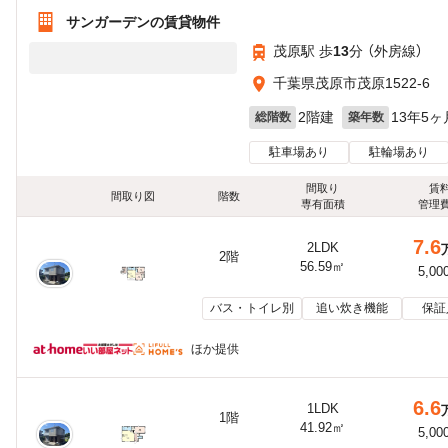
サンガーデンの賃貸物件
茂原駅 歩
13
分 （外房線）
千葉県茂原市茂原1522-6
2階建
13年5ヶ
総階数
築年数
駐車場あり
駐輪場あり
間取り
賃
間取り図
階数
専有面積
管理
7.6
2LDK
2階
56.59㎡
5,00
バス・トイレ別
追い炊き機能
保証
ほか提供
6.6
1LDK
1階
41.92㎡
5,00