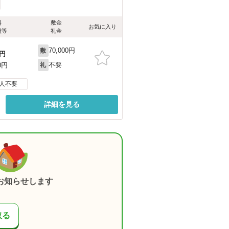
料
敷金
お気に入り
費等
礼金
70,000円
敷
円
不要
0円
礼
人不要
詳細を見る
お知らせします
取る