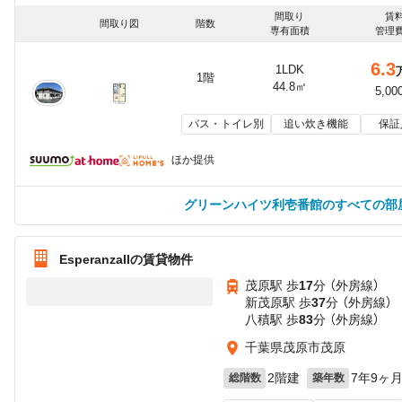
間取り
賃
間取り図
階数
専有面積
管理
6.3
1LDK
1階
44.8㎡
5,00
バス・トイレ別
追い炊き機能
保証
ほか提供
グリーンハイツ利壱番館のすべての部
EsperanzaIIの賃貸物件
茂原駅 歩
17
分 （外房線）
新茂原駅 歩
37
分 （外房線）
八積駅 歩
83
分 （外房線）
千葉県茂原市茂原
2階建
7年9ヶ
総階数
築年数