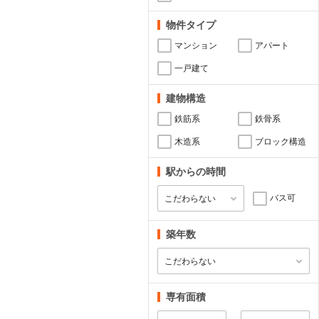
物件タイプ
マンション
アパート
一戸建て
建物構造
鉄筋系
鉄骨系
木造系
ブロック構造
駅からの時間
バス可
築年数
専有面積