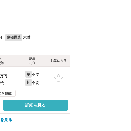
月
木造
建物構造
料
敷金
お気に入り
費等
礼金
不要
敷
万円
不要
0円
礼
炊き機能
詳細を見る
屋を見る