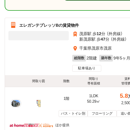
エレガンテプレッソBの賃貸物件
茂原駅 歩
12
分 （外房線）
新茂原駅 歩
47
分 （外房線）
千葉県茂原市茂原
2階建
9年5ヶ
総階数
築年数
駐車場あり
間取り
賃
間取り図
階数
専有面積
管理
5.8
1LDK
1階
50.29㎡
2,50
バス・トイレ別
フローリング
追い
ほか提供