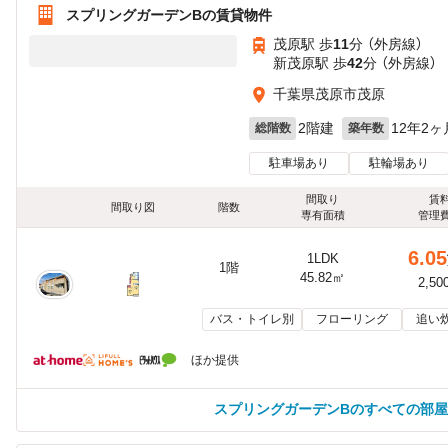
スプリングガーデンBの賃貸物件
茂原駅 歩
11
分 （外房線）
新茂原駅 歩
42
分 （外房線）
千葉県茂原市茂原
2階建
12年2ヶ
総階数
築年数
駐車場あり
駐輪場あり
間取り
賃
間取り図
階数
専有面積
管理
6.05
1LDK
1階
45.82㎡
2,50
バス・トイレ別
フローリング
追い
ほか提供
スプリングガーデンBのすべての部