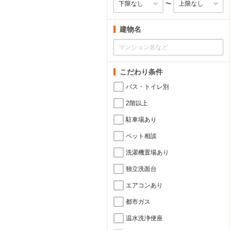
〜
建物名
こだわり条件
バス・トイレ別
2階以上
駐車場あり
ペット相談
洗濯機置場あり
独立洗面台
エアコンあり
都市ガス
温水洗浄便座