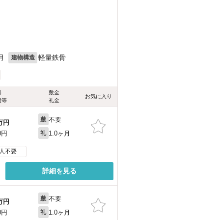
月
軽量鉄骨
建物構造
料
敷金
お気に入り
費等
礼金
不要
敷
万円
1.0ヶ月
0円
礼
人不要
詳細を見る
不要
敷
万円
1.0ヶ月
0円
礼