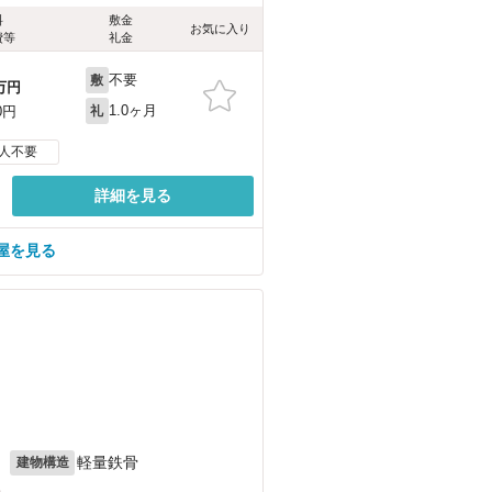
料
敷金
お気に入り
費等
礼金
不要
敷
万円
1.0ヶ月
0円
礼
人不要
詳細を見る
屋を見る
月
軽量鉄骨
建物構造