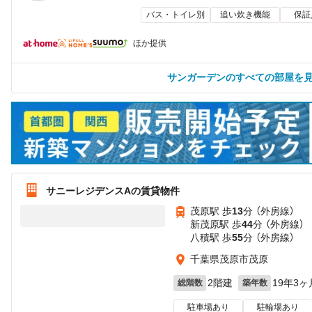
バス・トイレ別
追い炊き機能
保証
ほか提供
サンガーデンのすべての部屋を
サニーレジデンスAの賃貸物件
茂原駅 歩
13
分 （外房線）
新茂原駅 歩
44
分 （外房線）
八積駅 歩
55
分 （外房線）
千葉県茂原市茂原
2階建
19年3ヶ
総階数
築年数
駐車場あり
駐輪場あり