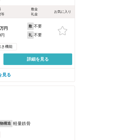
料
敷金
お気に入り
費等
礼金
不要
敷
万円
不要
0円
礼
炊き機能
詳細を見る
を見る
軽量鉄骨
物構造