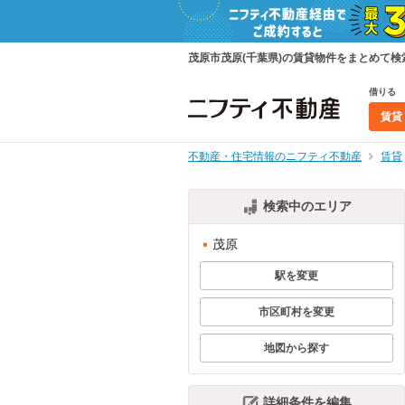
茂原市茂原(千葉県)の賃貸物件をまとめて
借りる
賃貸
不動産・住宅情報のニフティ不動産
賃貸
検索中のエリア
茂原
駅を変更
市区町村を変更
地図から探す
詳細条件を編集