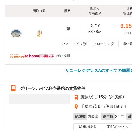
間取り
賃
間取り図
階数
専有面積
管理
6.15
2LDK
2階
58.48㎡
2,50
バス・トイレ別
フローリング
追い
ほか提供
サニーレジデンスAのすべての部屋
グリーンハイツ利壱番館の賃貸物件
茂原駅 歩
15
分 （外房線）
千葉県茂原市茂原1567-1
2階建
24年
総階数
築年数
建
駐車場あり
宅配ボックス