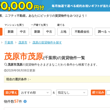
検索、ニフティ不動産。あなたにピッタリの賃貸物件をみつけよう！
マンションを買う
一戸建てを買う
建てる
新築
中古
新築
中古
土地
不動産会社
調べる
千葉県
茂原市
茂原の賃貸物件を探す
茂原市茂原
(千葉県)の賃貸物件一覧
茂原市茂原
の賃貸物件をさまざまなこだわり条件から検索できます。
2026年08月08日
更新
現在の選択条件：
-
絞り込み
並び替え
＆
57
物件数
件