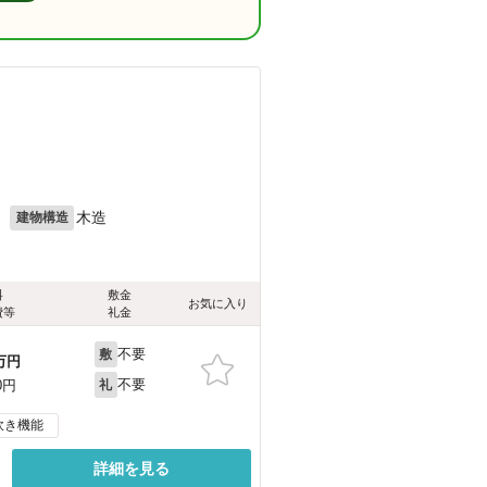
月
木造
建物構造
料
敷金
お気に入り
費等
礼金
不要
敷
万円
不要
0円
礼
炊き機能
詳細を見る