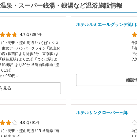
温泉・スーパー銭湯・銭湯など温浴施設情報
ホテルルミエールグランデ流山
4.7点
/
367件
/ 柏・野田・流山周辺 / つくばエクス
千
・東武アーバンパークライン 「流山お
「
の森」駅西口より徒歩2分 「東京駅」よ
で
 「秋葉原駅」より25分 「つくば駅」よ
入
 「船橋駅」より30分 常磐自動車道「流
より13分
：950円～
施設
を見る
ホテルサンクローバー三郷
4.0点
/
91件
/ 柏・野田・流山周辺 / JR 常磐線「南
埼
り徒歩 10 分
り