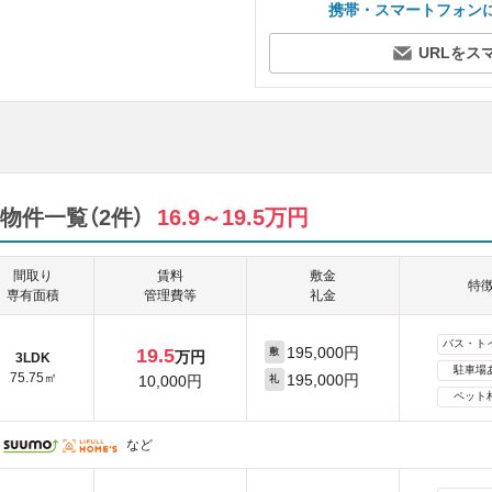
携帯・スマートフォン
URLをス
物件一覧（2件）
16.9～19.5万円
間取り
賃料
敷金
特
専有面積
管理費等
礼金
バス・ト
195,000円
19.5
敷
万円
3LDK
駐車場
75.75㎡
195,000円
10,000円
礼
ペット
など