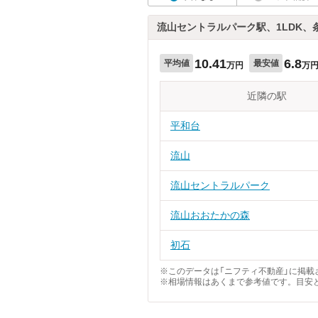
流山セントラルパーク駅、1LDK、
10.41
6.8
平均値
最安値
万円
万
近隣の駅
平和台
流山
流山セントラルパーク
流山おおたかの森
初石
※このデータは「ニフティ不動産」に掲載さ
※相場情報はあくまで参考値です。目安