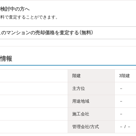
ご検討中の方へ
無料で査定することができます。
このマンションの売却価格を査定する（無料）
情報
階建
3階建
主方位
－
用途地域
－
施工会社
－
管理会社/方式
－ / －