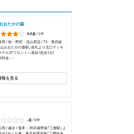
おおたかの森
4.0点
/
1件
葉県 / 柏・野田・流山周辺 / TX・東武線
流山おおたかの森駅」改札より北口デッキ
ホテル2Fフロントへ直結（徒歩1分）
浴料金：-
情報を見る
-点
/
0件
玉県 / 越谷 / 電車：JR武蔵野線「三郷駅」よ
徒歩1分／お車：東京外環道路「三郷中央