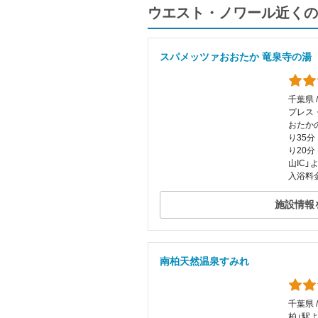
ウエスト・ノワール近くの
スパメッツァおおたか 竜泉寺の湯
千葉県 
プレス
おたか
り35分
り20分
山IC」
入浴料金
施設情報
南柏天然温泉すみれ
千葉県 
柏」駅よ