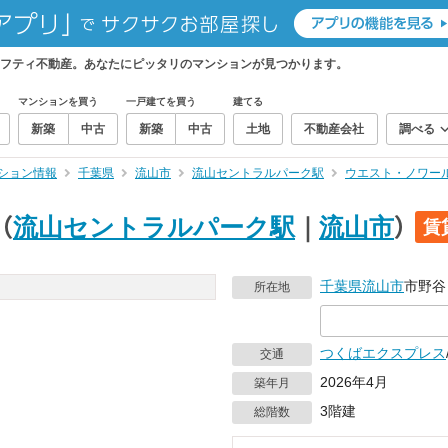
フティ不動産。あなたにピッタリのマンションが見つかります。
マンションを買う
一戸建てを買う
建てる
新築
中古
新築
中古
土地
不動産会社
調べる
ション情報
千葉県
流山市
流山セントラルパーク駅
ウエスト・ノワー
（
流山セントラルパーク駅
｜
流山市
）
賃
千葉県
流山市
市野谷
所在地
つくばエクスプレス
交通
2026年4月
築年月
3階建
総階数