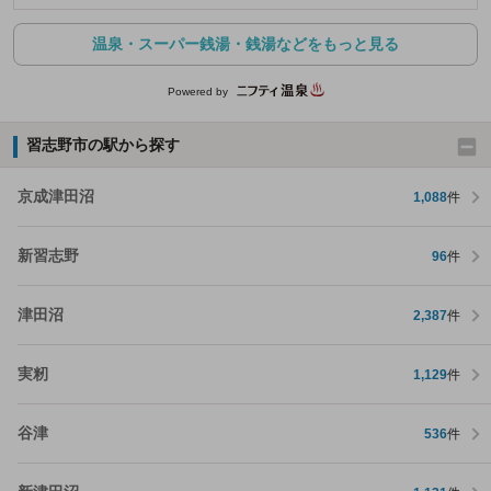
温泉・スーパー銭湯・銭湯などをもっと見る
Powered by
習志野市の駅から探す
京成津田沼
1,088
件
新習志野
96
件
津田沼
2,387
件
実籾
1,129
件
谷津
536
件