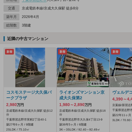
交通
京成電鉄本線/京成大久保駅 徒歩8分
築年月
2026年4月
総階数
3階建
近隣の中古マンション
新着
新着
新着
コスモステージ大久保パ
ライオンズマンション京
ヴェルデ
ークプラザ
成大久保第2
4,390～4,
2,980
1,980～2,890
万円
万円
京葉線/新習志
千葉県習志野市
京成電鉄本線/京成大久保駅 徒歩12
京成電鉄本線/京成大久保駅 徒歩16
分
分
築22年11ヶ月 
千葉県習志野市実籾2丁目40-1
千葉県習志野市大久保4丁目13-9
3LDK / 70.6
築27年6ヶ月 / 9階建
築36年5ヶ月 / 6階建
2SLDK / 75.10㎡
3K～3SLDK / 92.40～92.49㎡