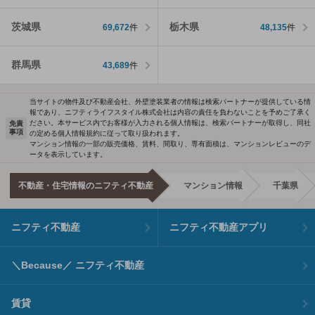
茨城県
栃木県
69,672
件
48,135
件
群馬県
43,689
件
当サイトの物件及び不動産会社、外壁塗装業者の情報は検索パートナーが提供している情
報であり、ニフティライフスタイル株式会社は内容の責任を負わないことを予めご了承く
ださい。本サービス内でお客様が入力される個人情報は、検索パートナーが取得し、同社
免責
事項
の定める個人情報規約に従って取り扱われます。
マンション情報の一部の販売価格、賃料、間取り、専有面積は、マンションレビューのデ
ータを表示しています。
不動産・住宅情報のニフティ不動産
マンション情報
千葉県
ニフティ不動産
ニフティ不動産アプリ
＼Because／ ニフティ不動産
賃貸