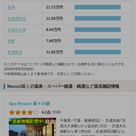
谷津
11.73万円
京成津田沼
11.56万円
京成大久保
8.54万円
実籾
7.69万円
新津田沼
11.85万円
※このデータは「ニフティ不動産」に掲載されている物件を元に算出したものです。
(2026年8月9日現在)
※相場情報はあくまで参考値です。目安として活用ください。
NexusI近くの温泉・スーパー銭湯・銭湯など温浴施設情報
Spa Resort 菜々の湯
4.2点
/
55件
千葉県 / 千葉・船橋周辺 / ・京成本線「京
成大久保駅」から徒歩約 15分 ・京成大久
保駅から車で約3分 ・京成津田沼駅から