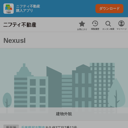
ニフティ不動産
ダウンロード
購入アプリ
カンタン検索
閲覧履歴
マイページ
お気に入り
NexusI
建物外観
所在地
千葉県
習志野市
大久保3丁目7番12号