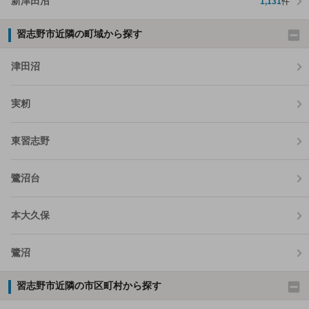
新津田沼
1,131
件
習志野市近隣の町域から探す
津田沼
実籾
東習志野
鷺沼台
本大久保
鷺沼
習志野市近隣の市区町村から探す