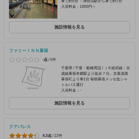
車で約5分 ・津田沼駅から車で約7分
入浴料金：1000円～
施設情報を見る
ファミーＩＮＮ幕張
-点
/
0件
千葉県 / 千葉・船橋周辺 / ＪＲ総武線・京
成線幕張本郷駅より徒歩７分。京葉道路
幕張ICより車1分 毎朝幕張メッセ迄シャ
トルバス運行
入浴料金：-
施設情報を見る
クアパレス
4.3点
/
22件