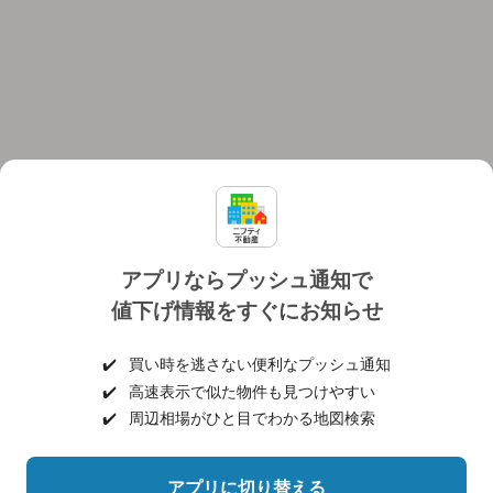
アプリならプッシュ通知で
値下げ情報をすぐにお知らせ
対応機種
個人情報保護ポリシー
利用規約
運営会社
✔️
買い時を逃さない便利なプッシュ通知
ヘルプ・お問い合わせ
採用情報
✔️
高速表示で似た物件も見つけやすい
✔️
周辺相場がひと目でわかる地図検索
アプリに切り替える