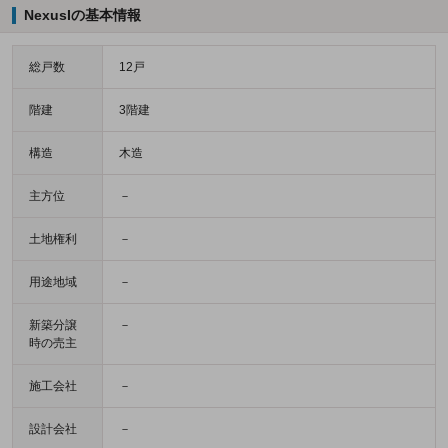
NexusIの基本情報
総戸数
12戸
階建
3階建
構造
木造
主方位
－
土地権利
－
用途地域
－
新築分譲
－
時の売主
施工会社
－
設計会社
－