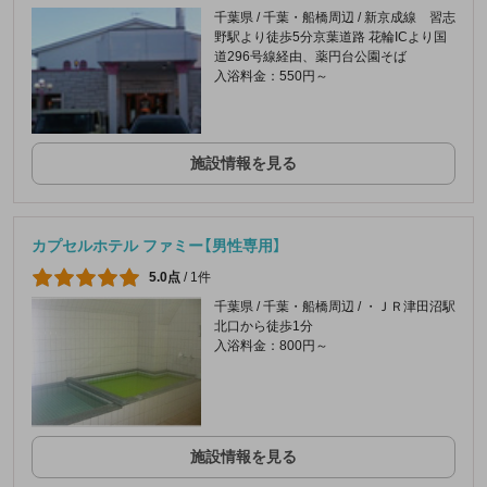
千葉県 / 千葉・船橋周辺 / 新京成線 習志
野駅より徒歩5分京葉道路 花輪ICより国
道296号線経由、薬円台公園そば
入浴料金：550円～
施設情報を見る
カプセルホテル ファミー【男性専用】
5.0点
/
1件
千葉県 / 千葉・船橋周辺 / ・ＪＲ津田沼駅
北口から徒歩1分
入浴料金：800円～
施設情報を見る