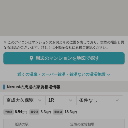
※ このアイコンはマンションのおおよその位置を表しており、実際の場所と異
なる場合がございます。詳しくは不動産会社に直接ご確認ください。
周辺のマンションを地図で探す
近くの温泉・スーパー銭湯・銭湯などの温浴施設
NexusIの周辺の家賃相場情報
8.54
3.3
18.3
平均値
最安値
最高値
万円
万円
万円
近隣の駅
近隣の家賃相場