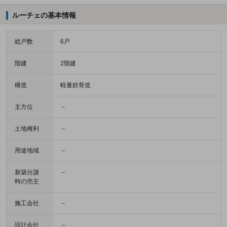
ルーチェの基本情報
総戸数
6戸
階建
2階建
構造
軽量鉄骨造
主方位
－
土地権利
－
用途地域
－
新築分譲
－
時の売主
施工会社
－
設計会社
－