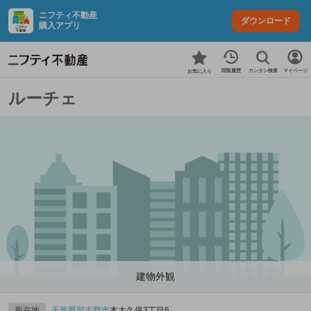
ニフティ不動産
ダウンロード
購入アプリ
カンタン検索
閲覧履歴
マイページ
お気に入り
ルーチェ
建物外観
所在地
千葉県
習志野市
本大久保3丁目6