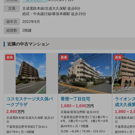
交通
京成電鉄本線/京成大久保駅 徒歩8分
総武・中央緩行線/幕張本郷駅 徒歩19分
築年月
2022年9月
総階数
2階建
近隣の中古マンション
新着
新着
新着
コスモステージ大久保パ
香澄一丁目住宅
ライオン
ークプラザ
成大久保第
1,680～1,690
万円
2,980
1,980～2,
万円
京葉線/新習志野駅 徒歩16分
千葉県習志野市香澄1丁目1番1号〜
京成電鉄本線/京成大久保駅 徒歩12
京成電鉄本線/
9号、2番1号〜12号、3番1号〜8号
分
分
築45年6ヶ月 / 3階建
千葉県習志野市実籾2丁目40-1
千葉県習志野市
3LDK～4LDK / 76.88～119.20㎡
築27年6ヶ月 / 9階建
築36年5ヶ月 /