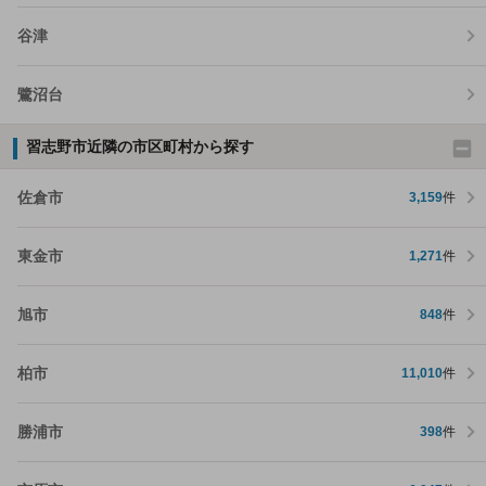
谷津
鷺沼台
習志野市近隣の市区町村から探す
佐倉市
3,159
件
東金市
1,271
件
旭市
848
件
柏市
11,010
件
勝浦市
398
件