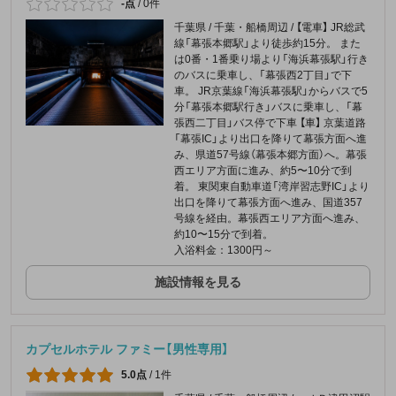
-点
/
0件
千葉県 / 千葉・船橋周辺 / 【電車】 JR総武
線「幕張本郷駅」より徒歩約15分。 また
は0番・1番乗り場より「海浜幕張駅」行き
のバスに乗車し、「幕張西2丁目」で下
車。 JR京葉線「海浜幕張駅」からバスで5
分「幕張本郷駅行き」バスに乗車し、「幕
張西二丁目」バス停で下車 【車】 京葉道路
「幕張IC」より出口を降りて幕張方面へ進
み、県道57号線（幕張本郷方面）へ。幕張
西エリア方面に進み、約5〜10分で到
着。 東関東自動車道「湾岸習志野IC」より
出口を降りて幕張方面へ進み、国道357
号線を経由。幕張西エリア方面へ進み、
約10〜15分で到着。
入浴料金：1300円～
施設情報を見る
カプセルホテル ファミー【男性専用】
5.0点
/
1件