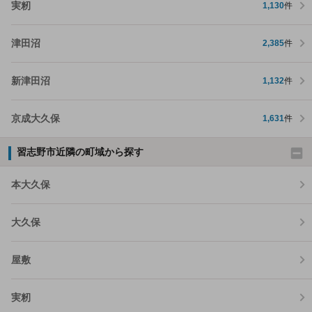
実籾
1,130
件
津田沼
2,385
件
新津田沼
1,132
件
京成大久保
1,631
件
習志野市近隣の町域から探す
本大久保
大久保
屋敷
実籾