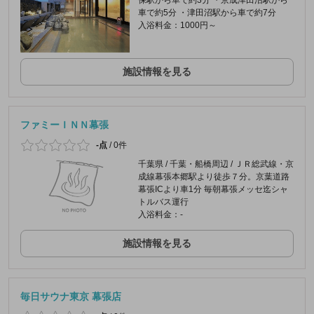
保駅から車で約3分 ・京成津田沼駅から
車で約5分 ・津田沼駅から車で約7分
入浴料金：1000円～
施設情報を見る
ファミーＩＮＮ幕張
-点
/
0件
千葉県 / 千葉・船橋周辺 / ＪＲ総武線・京
成線幕張本郷駅より徒歩７分。京葉道路
幕張ICより車1分 毎朝幕張メッセ迄シャ
トルバス運行
入浴料金：-
施設情報を見る
毎日サウナ東京 幕張店