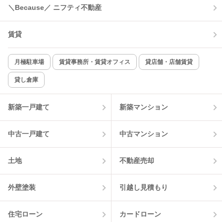
コンロ2口以上
追焚き機能
＼Because／ ニフティ不動産
TV付インターホン
角部屋
賃貸
新着のみ
インターネット無料
月極駐車場
賃貸事務所・賃貸オフィス
貸店舗・店舗賃貸
貸し倉庫
該当件数:
物件一覧に反映
0
件
新築一戸建て
新築マンション
中古一戸建て
中古マンション
土地
不動産売却
外壁塗装
引越し見積もり
住宅ローン
カードローン