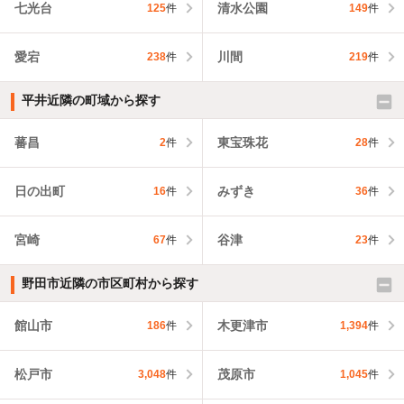
七光台
清水公園
125
件
149
件
愛宕
川間
238
件
219
件
平井近隣の町域から探す
蕃昌
東宝珠花
2
件
28
件
日の出町
みずき
16
件
36
件
宮崎
谷津
67
件
23
件
野田市近隣の市区町村から探す
館山市
木更津市
186
件
1,394
件
松戸市
茂原市
3,048
件
1,045
件