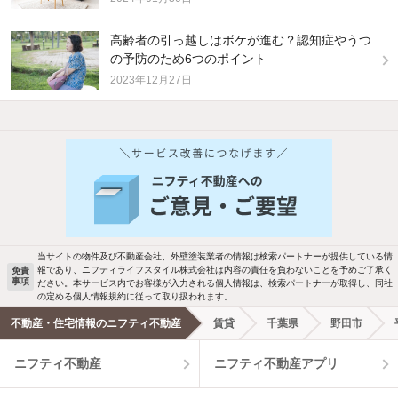
高齢者の引っ越しはボケが進む？認知症やうつ
の予防のため6つのポイント
2023年12月27日
他の人はこんな条件で絞り込んでいます！
人気のこだわり条件
バス・トイレ別
2階以上
駐車場あり
ペット相談
当サイトの物件及び不動産会社、外壁塗装業者の情報は検索パートナーが提供している情
報であり、ニフティライフスタイル株式会社は内容の責任を負わないことを予めご了承く
免責
洗濯機置場あり
独立洗面台
事項
ださい。本サービス内でお客様が入力される個人情報は、検索パートナーが取得し、同社
の定める個人情報規約に従って取り扱われます。
エアコンあり
都市ガス
不動産・住宅情報のニフティ不動産
賃貸
千葉県
野田市
ニフティ不動産
ニフティ不動産アプリ
温水洗浄便座
オートロック