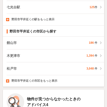
七光台駅
125
件
野田市平井近くの駅をもっと表示
清水公園駅
愛宕駅
川間駅
238
219
件
件
149
件
野田市平井近くの市区から探す
館山市
186
件
木更津市
1,394
件
松戸市
3,048
件
野田市平井近くの市区をもっと表示
茂原市
成田市
佐倉市
1,045
700
570
件
件
件
物件が見つからなかったときの
アドバイス4