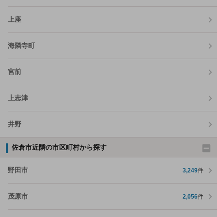
上座
海隣寺町
宮前
上志津
井野
佐倉市近隣の市区町村から探す
野田市
3,249
件
茂原市
2,056
件