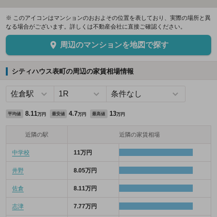
※ このアイコンはマンションのおおよその位置を表しており、実際の場所と異
なる場合がございます。詳しくは不動産会社に直接ご確認ください。
周辺のマンションを地図で探す
シティハウス表町の周辺の家賃相場情報
8.11
4.7
13
平均値
最安値
最高値
万円
万円
万円
近隣の駅
近隣の家賃相場
中学校
11万円
井野
8.05万円
佐倉
8.11万円
志津
7.77万円