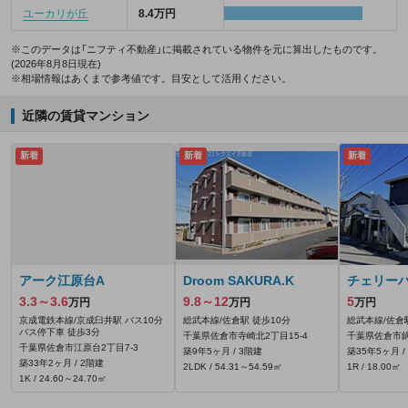
ユーカリが丘
8.4万円
※このデータは「ニフティ不動産」に掲載されている物件を元に算出したものです。
(2026年8月8日現在)
※相場情報はあくまで参考値です。目安として活用ください。
近隣の賃貸マンション
新着
新着
新着
アーク江原台A
Droom SAKURA.K
チェリー
3.3～3.6
9.8～12
5
万円
万円
万円
京成電鉄本線/京成臼井駅 バス10分
総武本線/佐倉駅 徒歩10分
総武本線/佐倉
バス停下車 徒歩3分
千葉県佐倉市寺崎北2丁目15-4
千葉県佐倉市鏑
千葉県佐倉市江原台2丁目7-3
築9年5ヶ月 / 3階建
築35年5ヶ月 /
築33年2ヶ月 / 2階建
2LDK / 54.31～54.59㎡
1R / 18.00㎡
1K / 24.60～24.70㎡