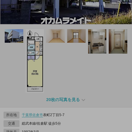
20枚の写真を見る
所在地
千葉県
佐倉市
表町2丁目5-7
交通
総武本線/佐倉駅 徒歩5分
築年月
1997年3月