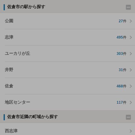
佐倉市の駅から探す
公園
27
件
志津
495
件
ユーカリが丘
303
件
井野
31
件
佐倉
468
件
地区センター
117
件
佐倉市近隣の町域から探す
西志津