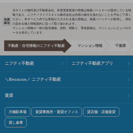
当サイトの物件及び不動産会社、外壁塗装業者の情報は検索パートナーが提供している情
報であり、ニフティライフスタイル株式会社は内容の責任を負わないことを予めご了承く
ださい。本サービス内でお客様が入力される個人情報は、検索パートナーが取得し、同社
免責
事項
の定める個人情報規約に従って取り扱われます。
マンション情報の一部の販売価格、賃料、間取り、専有面積は、マンションレビューのデ
ータを表示しています。
不動産・住宅情報のニフティ不動産
マンション情報
千葉県
ニフティ不動産
ニフティ不動産アプリ
＼Because／ ニフティ不動産
賃貸
月極駐車場
賃貸事務所・賃貸オフィス
貸店舗・店舗賃貸
貸し倉庫