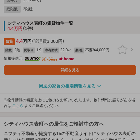
総階数
3階建
シティハウス表町の賃貸物件一覧
4.4万円
（1件）
4.4
万円
（管理費3,000円）
賃貸
2階
1K
22.0㎡
不要/44,000円
階数
間取り
専有面積
敷/礼
情報提供元
詳細を見る
周辺の家賃の相場情報を見る
※物件情報の精度向上にご協力をお願いいたします。物件情報に誤りがある場
合は
こちら
よりご連絡ください。
シティハウス表町への居住をご検討中の方へ
ニフティ不動産が提携する15の不動産サイトにシティハウス表町の
新しい物件情報が掲載されたら、メールでお知らせを受け取ること