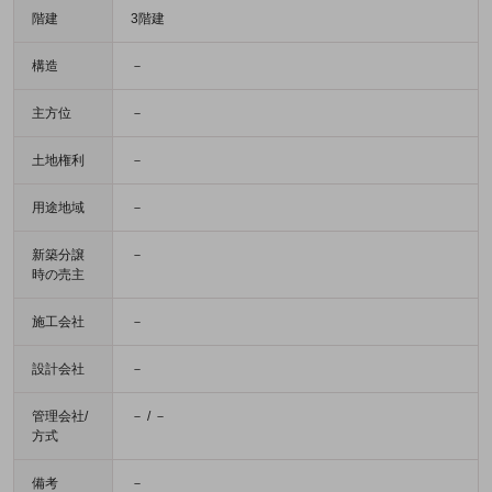
階建
3階建
構造
－
主方位
－
土地権利
－
用途地域
－
新築分譲
－
時の売主
施工会社
－
設計会社
－
管理会社/
－ / －
方式
備考
－