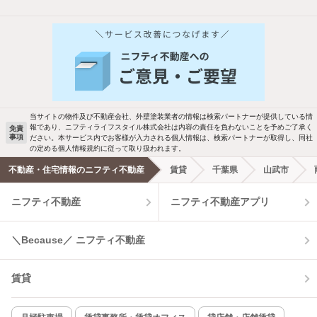
他の人はこんな条件で絞り込んでいます！
人気のこだわり条件
バス・トイレ別
2階以上
駐車場あり
ペット相談
当サイトの物件及び不動産会社、外壁塗装業者の情報は検索パートナーが提供している情
報であり、ニフティライフスタイル株式会社は内容の責任を負わないことを予めご了承く
免責
洗濯機置場あり
独立洗面台
事項
ださい。本サービス内でお客様が入力される個人情報は、検索パートナーが取得し、同社
の定める個人情報規約に従って取り扱われます。
エアコンあり
都市ガス
不動産・住宅情報のニフティ不動産
賃貸
千葉県
山武市
ニフティ不動産
ニフティ不動産アプリ
温水洗浄便座
オートロック
コンロ2口以上
追焚き機能
＼Because／ ニフティ不動産
TV付インターホン
角部屋
賃貸
新着のみ
インターネット無料