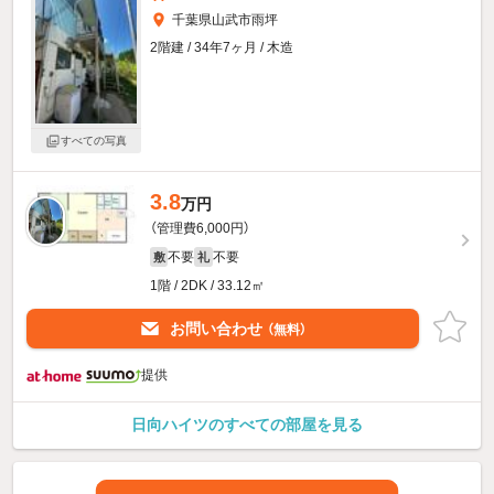
千葉県山武市雨坪
2階建 / 34年7ヶ月 / 木造
すべての写真
3.8
万円
（管理費6,000円）
不要
不要
敷
礼
1階 / 2DK / 33.12㎡
お問い合わせ
（無料）
提供
日向ハイツのすべての部屋を見る