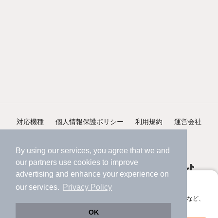
対応機種
個人情報保護ポリシー
利用規約
運営会社
ヘルプ・お問い合わせ
採用情報
By using our services, you agree that we and
our
partners
use cookies to improve
advertising and enhance your experience on
アプリに切り替えて、サクサクお部屋探し
our services.
Privacy Policy
会員登録なしですぐ使える。マップ検索やお気に入り保存など、
©NIFTY Lifestyle Co., Ltd.
アプリ限定の便利な機能が使えます！
OK