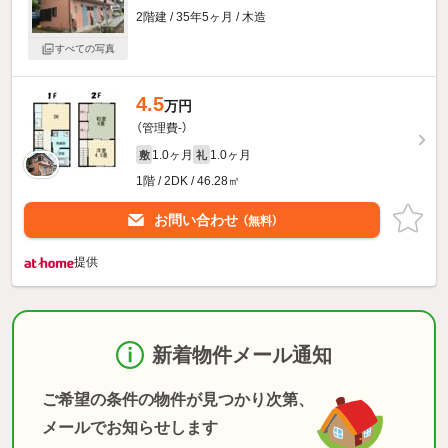
2階建 / 35年5ヶ月 / 木造
すべての写真
4.5
万円
（管理費-）
1.0ヶ月
1.0ヶ月
敷
礼
1階 / 2DK / 46.28㎡
お問い合わせ
（無料）
提供
新着物件メール通知
ご希望の条件の物件が見つかり次第、
メールでお知らせします