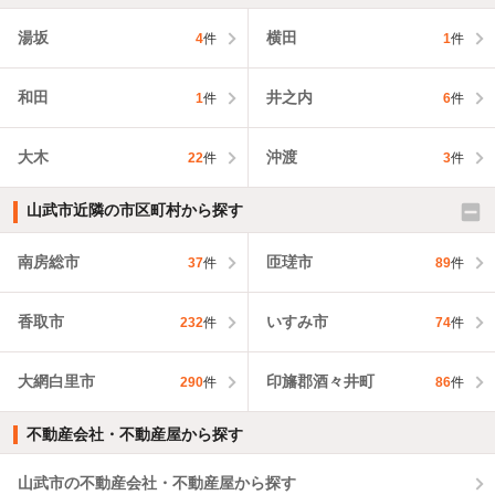
湯坂
横田
4
件
1
件
和田
井之内
1
件
6
件
大木
沖渡
22
件
3
件
山武市近隣の市区町村から探す
南房総市
匝瑳市
37
件
89
件
香取市
いすみ市
232
件
74
件
大網白里市
印旛郡酒々井町
290
件
86
件
不動産会社・不動産屋から探す
山武市の不動産会社・不動産屋から探す