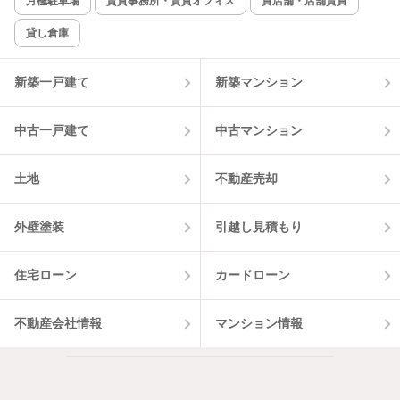
月極駐車場
賃貸事務所・賃貸オフィス
貸店舗・店舗賃貸
貸し倉庫
該当件数:
物件一覧に反映
2
件
新築一戸建て
新築マンション
中古一戸建て
中古マンション
土地
不動産売却
外壁塗装
引越し見積もり
住宅ローン
カードローン
不動産会社情報
マンション情報