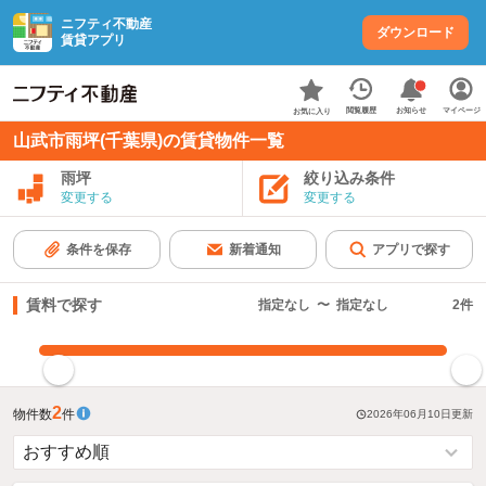
ニフティ不動産
ダウンロード
賃貸アプリ
お知らせ
閲覧履歴
マイページ
お気に入り
山武市雨坪(千葉県)の賃貸物件一覧
雨坪
絞り込み条件
変更する
変更する
条件を保存
新着通知
アプリで探す
賃料で探す
指定なし
〜
指定なし
2
件
指定した賃料で絞り込む
2
物件数
件
2026年06月10日
更新