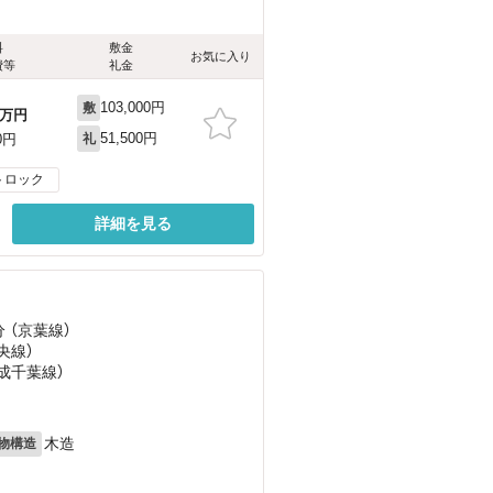
料
敷金
お気に入り
費等
礼金
103,000円
敷
万円
51,500円
0円
礼
トロック
詳細を見る
分 （京葉線）
央線）
京成千葉線）
木造
物構造