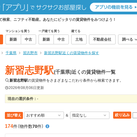
めて検索、ニフティ不動産。あなたにピッタリの賃貸物件をみつけよう！
マンションを買う
一戸建てを買う
建てる
新築
中古
新築
中古
土地
不動産会社
調べる
千葉県
習志野市
新習志野駅近くの賃貸物件を探す
新習志野駅
(千葉県)近くの賃貸物件一覧
新習志野駅
の賃貸物件をさまざまなこだわり条件から検索できます。
2026年08月06日
更新
現在の選択条件：
-
絞り込み
並び替え
＆
174
件
（物件数
70
件）