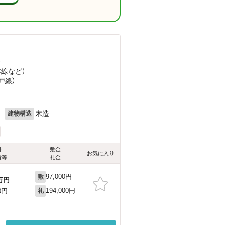
）
本線
など
）
戸線）
目
月
木造
建物構造
料
敷金
お気に入り
費等
礼金
97,000円
敷
万円
194,000円
0円
礼