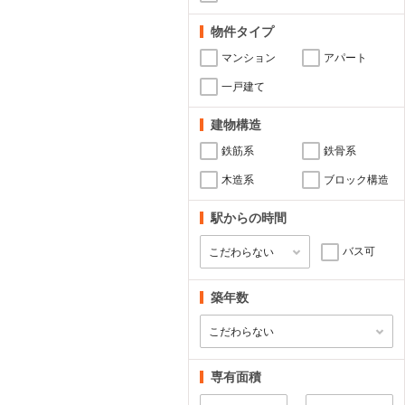
物件タイプ
マンション
アパート
一戸建て
建物構造
鉄筋系
鉄骨系
木造系
ブロック構造
駅からの時間
バス可
築年数
専有面積