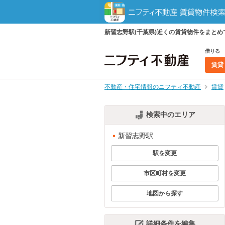
新習志野駅(千葉県)近くの賃貸物件をまと
借りる
賃貸
不動産・住宅情報のニフティ不動産
賃貸
検索中のエリア
新習志野駅
駅を変更
市区町村を変更
地図から探す
詳細条件を編集