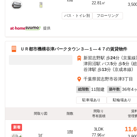
22.81㎡
3,50
バス・トイレ別
フローリング
提供
ＵＲ都市機構谷津パークタウン３—１—４７の賃貸物件
新習志野駅 歩
24
分 （京葉線
津田沼駅 バス
5
分 歩
5
分 （
谷津駅 歩
13
分 （京成本線）
千葉県習志野市谷津3丁目
11階建
36年4
総階数
築年数
駐車場あり
駐輪場あり
間取り
賃
間取り図
階数
専有面積
管理
新着
11.6
3LDK
1階
77.96㎡
3,90