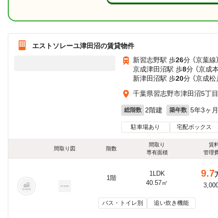
エストソレーユ津田沼の賃貸物件
新習志野駅 歩
26
分 （京葉線
京成津田沼駅 歩
8
分 （京成
新津田沼駅 歩
20
分 （京成松
千葉県習志野市津田沼5丁
2階建
5年3ヶ
総階数
築年数
駐車場あり
宅配ボックス
間取り
賃
間取り図
階数
専有面積
管理
9.7
1LDK
1階
40.57㎡
3,00
バス・トイレ別
追い炊き機能