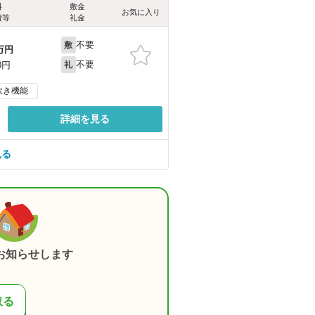
料
敷金
お気に入り
費等
礼金
不要
敷
万円
不要
0円
礼
炊き機能
詳細を見る
見る
お知らせします
取る