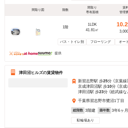
間取り
賃
間取り図
階数
専有面積
管理
10.2
1LDK
1階
41.81㎡
3,00
バス・トイレ別
フローリング
オー
提供
津田沼ヒルズの賃貸物件
新習志野駅 歩
25
分 （京葉線
京成津田沼駅 歩
10
分 （京
津田沼駅 歩
23
分 （総武線
な
千葉県習志野市鷺沼1丁目
3階建
3年6ヶ
総階数
築年数
駐輪場あり