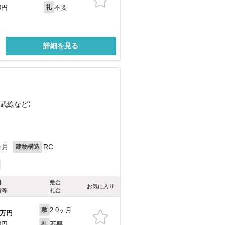
不要
0円
礼
詳細を見る
）
総武線
など
）
ヶ月
RC
建物構造
料
敷金
お気に入り
費等
礼金
2.0ヶ月
敷
万円
不要
0円
礼