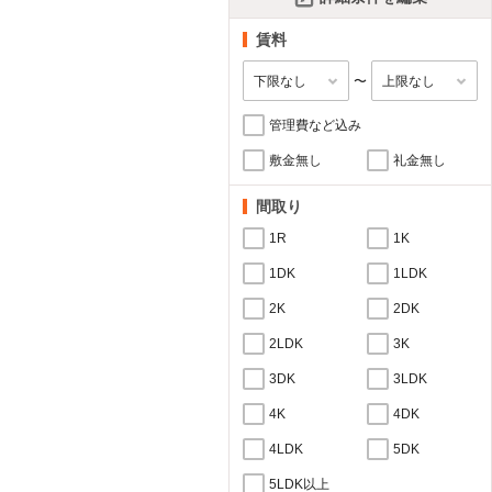
賃料
〜
管理費など込み
敷金無し
礼金無し
間取り
1R
1K
1DK
1LDK
2K
2DK
2LDK
3K
3DK
3LDK
4K
4DK
4LDK
5DK
5LDK以上