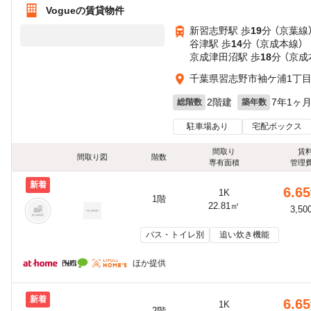
Vogueの賃貸物件
新習志野駅 歩
19
分 （京葉線
谷津駅 歩
14
分 （京成本線）
京成津田沼駅 歩
18
分 （京
千葉県習志野市袖ケ浦1丁
2階建
7年1ヶ
総階数
築年数
駐車場あり
宅配ボックス
間取り
賃
間取り図
階数
専有面積
管理
新着
6.65
1K
1階
22.81㎡
3,50
バス・トイレ別
追い炊き機能
ほか提供
新着
6.65
1K
2階