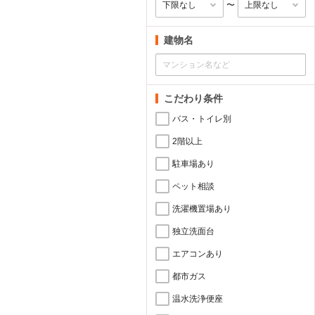
〜
建物名
こだわり条件
バス・トイレ別
2階以上
駐車場あり
ペット相談
洗濯機置場あり
独立洗面台
エアコンあり
都市ガス
温水洗浄便座