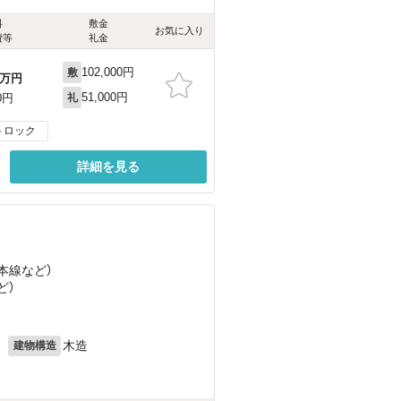
料
敷金
お気に入り
費等
礼金
102,000円
敷
万円
51,000円
0円
礼
トロック
詳細を見る
）
成本線
など
）
ど
）
月
木造
建物構造