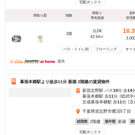
宅配ボックス
間取り
賃
間取り図
階数
専有面積
管理
10.3
1LDK
1階
42.64㎡
3,00
バス・トイレ別
フローリング
オー
提供
幕張本郷駅より徒歩11分 新築 2階建の賃貸物件
新習志野駅 バス
19
分 歩
14
幕張本郷駅 歩
11
分 （総武中
京成幕張本郷駅 歩
11
分 （
千葉県習志野市鷺沼5丁目
2階建
新築
総階数
築年数
建
宅配ボックス