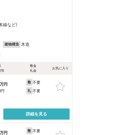
）
成本線
など
）
目
月
木造
建物構造
料
敷金
お気に入り
費等
礼金
不要
敷
万円
不要
0円
礼
詳細を見る
不要
敷
万円