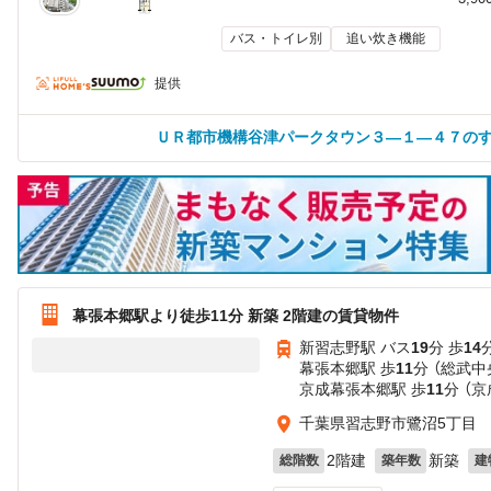
バス・トイレ別
追い炊き機能
提供
ＵＲ都市機構谷津パークタウン３—１—４７の
幕張本郷駅より徒歩11分 新築 2階建の賃貸物件
新習志野駅 バス
19
分 歩
14
幕張本郷駅 歩
11
分 （総武中
京成幕張本郷駅 歩
11
分 （
千葉県習志野市鷺沼5丁目
2階建
新築
総階数
築年数
建