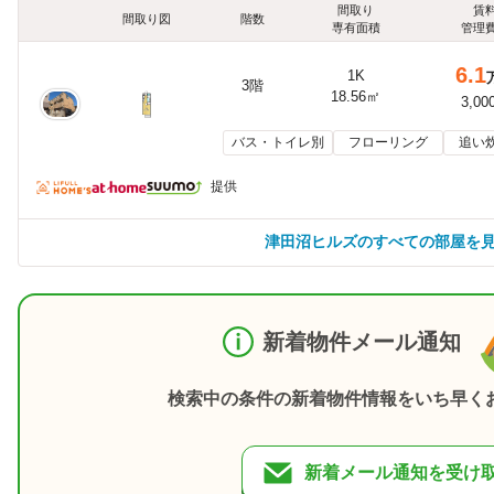
間取り
賃
間取り図
階数
専有面積
管理
6.1
1K
3階
18.56㎡
3,00
バス・トイレ別
フローリング
追い
提供
津田沼ヒルズのすべての部屋を
新着物件メール通知
検索中の条件の新着物件情報をいち早く
新着メール通知を受け