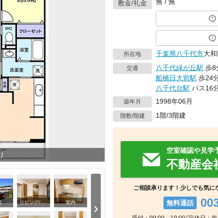
無 / 無
敷金/礼金
千葉県
八千代市
大和
所在地
八千代緑が丘駅
歩8
交通
船橋日大前駅
歩24
八千代台駅
バス16
1998年06月
築年月
1階/3階建
階数/階建
空室確認や見学
り
不動産会
ご相談承ります！少しでも気に
00
無料通話
観
リビング/ダイニング
室内