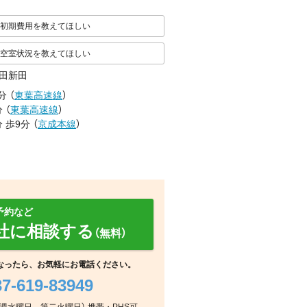
初期費用を教えてほしい
空室状況を教えてほしい
田新田
分
（
東葉高速線
）
分
（
東葉高速線
）
分
歩9分
（
京成本線
）
予約など
社に相談する
（無料）
なったら、お気軽にお電話ください。
37-619-83949
地図
その他
その他