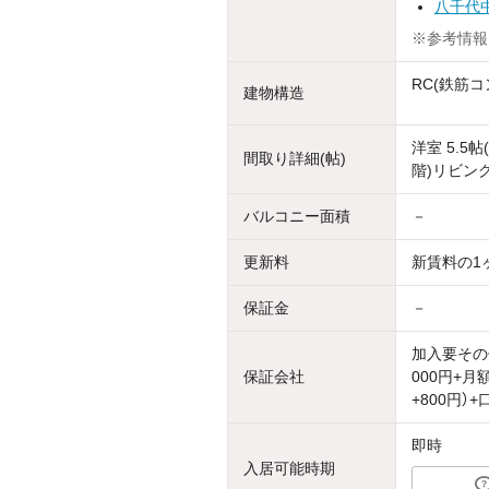
八千代
※参考情報
RC(鉄筋コ
建物構造
洋室 5.5帖
間取り詳細(帖)
階)リビング
バルコニー面積
－
更新料
新賃料の1
保証金
－
加入要その
保証会社
000円+
+800円）
即時
入居可能時期