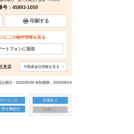
：毎週水曜日 第二火曜日） 携帯・PHS可
：45893-1050
その他
その他
その他
その他
印刷する
ンにこの物件情報を送る
マートフォンに送信
丘支店
不動産会社情報を見る
公開日：2026/05/06 有効期限：2026/08/14
フローリング
設備あり
い焚き機能付
設備なし