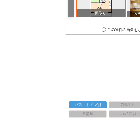
間取り
キッ
この物件の画像を
バス・トイレ別
2階以上
角部屋
コンロ2口以