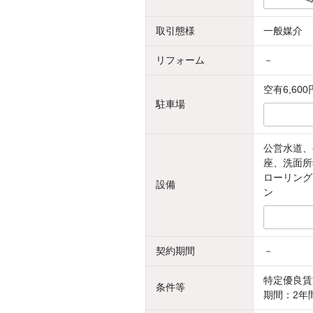
取引態様
一般媒介
リフォーム
－
空有6,600
駐車場
公営水道、
座、洗面所
ローリング
設備
ン
契約期間
－
特定優良賃
条件等
期間：2年