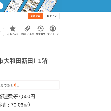
会員登録
ログイン
お気に入り
保存した条件
閲覧履歴
マイページ
大和田新田） 1階
6
まであと
日
管理費等7,500円
積：70.06㎡）