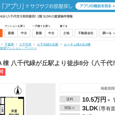
分（八千代市大和田新田） 1階 3LDKの賃貸物件情報
マンションを買う
一戸建てを買う
建てる
新築
中古
新築
中古
土地
不動産会社
調べる
千葉県
八千代市
八千代緑が丘駅
ルーチェ緑が丘A棟
Kの賃貸マンション・アパート
棟 八千代緑が丘駅より徒歩8分 （八千代市
可
掲載期限
10.5万円
賃料
＋ 
3LDK
間取り
（専有面