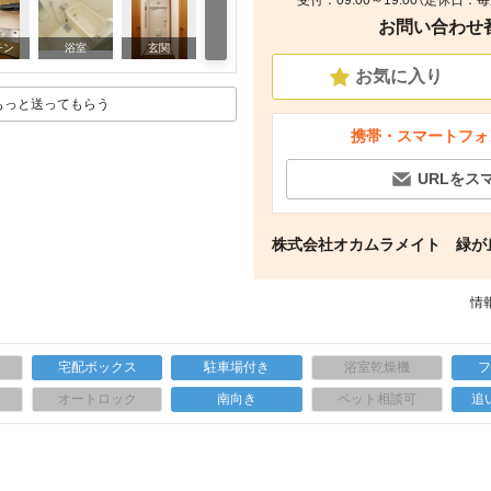
受付：09:00～19:00（定休日
お問い合わせ番号
リビング/ダイニング
チン
浴室
玄関
お気に入り
もっと送ってもらう
携帯・スマートフォ
URLをス
株式会社オカムラメイト 緑が
情報
宅配ボックス
駐車場付き
浴室乾燥機
上
オートロック
南向き
ペット相談可
追