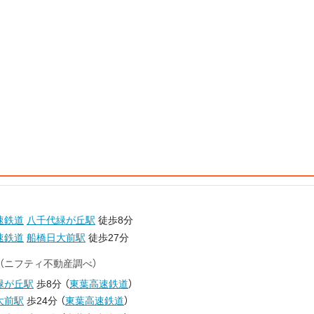
速鉄道
八千代緑が丘駅
徒歩8分
速鉄道
船橋日大前駅
徒歩27分
（ニフティ不動産調べ）
緑が丘駅
歩8分
（
東葉高速鉄道
）
大前駅
歩24分
（
東葉高速鉄道
）