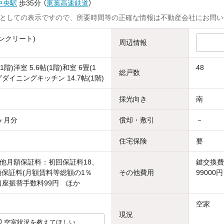
中央駅
歩35分
（
東葉高速鉄道
）
としての表示ですので、所要時間等の正確な情報は不動産会社にお問い
ンクリート)
周辺情報
(1階)洋室 5.6帖(1階)和室 6畳(1
48
総戸数
ダイニングキッチン 14.7帖(1階)
採光向き
南
ヶ月分
償却・敷引
－
住宅保険
要
他月額保証料：初回保証料18、
鍵交換費
月額保証料(月額賃料等総額の1％
その他費用
99000円
+口座振替手数料99円 ほか
空家
現況
空室状況を教えてほしい