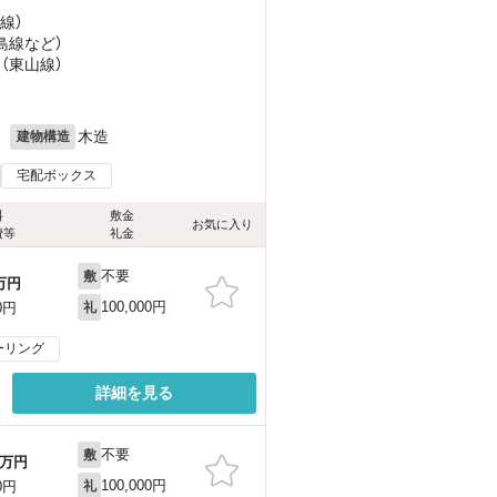
線）
島線
など
）
 （東山線）
月
木造
建物構造
宅配ボックス
料
敷金
お気に入り
費等
礼金
不要
敷
万円
100,000円
0円
礼
ーリング
詳細を見る
不要
敷
万円
100,000円
0円
礼