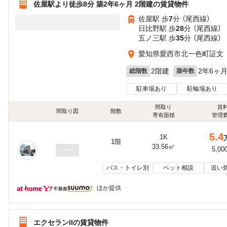
佐屋駅より徒歩8分 築2年6ヶ月 2階建の賃貸物件
佐屋駅 歩
7
分 （尾西線）
日比野駅 歩
28
分 （尾西線）
五ノ三駅 歩
35
分 （尾西線）
愛知県愛西市北一色町証文
2階建
2年6ヶ
総階数
築年数
駐車場あり
駐輪場あり
間取り
賃
間取り図
階数
専有面積
管理
5.4
1K
1階
33.56㎡
5,00
バス・トイレ別
ペット相談
追い
ほか提供
エクセランIIの賃貸物件