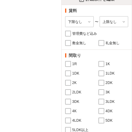
賃料
〜
管理費など込み
敷金無し
礼金無し
間取り
1R
1K
1DK
1LDK
2K
2DK
2LDK
3K
3DK
3LDK
4K
4DK
4LDK
5DK
5LDK以上