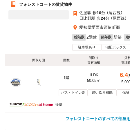
フォレストコートの賃貸物件
佐屋駅 歩
10
分 （尾西線）
日比野駅 歩
24
分 （尾西線）
愛知県愛西市須依町郷
2階建
新築
総階数
築年数
建
駐車場あり
宅配ボックス
間取り
賃
間取り図
階数
専有面積
管理
6.4
1LDK
1階
50.05㎡
5,00
バス・トイレ別
追い炊き機能
保証
提供
フォレストコートのすべての部屋