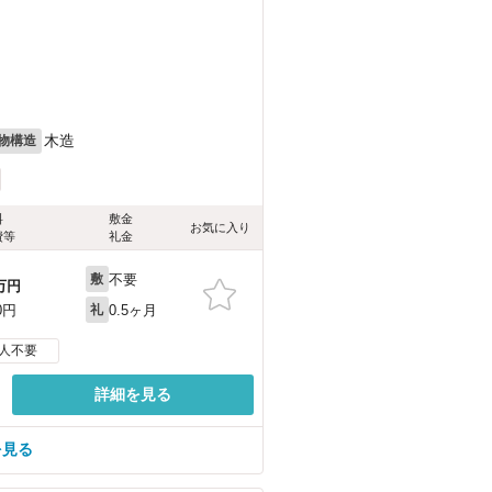
木造
物構造
料
敷金
お気に入り
費等
礼金
不要
敷
万円
0.5ヶ月
0円
礼
人不要
詳細を見る
を見る