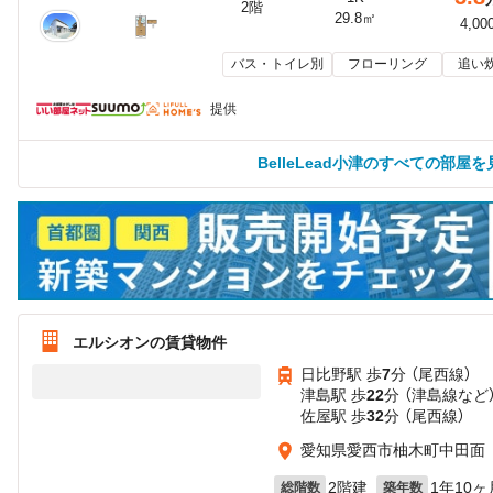
2階
29.8㎡
4,00
バス・トイレ別
フローリング
追い
提供
BelleLead小津のすべての部屋を
エルシオンの賃貸物件
日比野駅 歩
7
分 （尾西線）
津島駅 歩
22
分 （津島線
など
佐屋駅 歩
32
分 （尾西線）
愛知県愛西市柚木町中田面
2階建
1年10ヶ
総階数
築年数