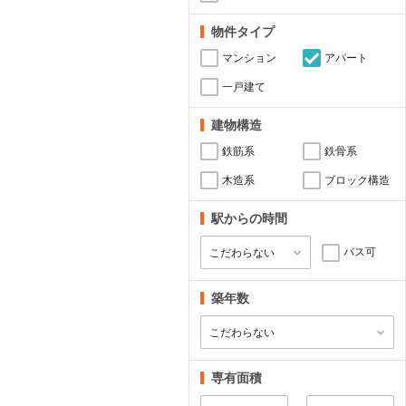
物件タイプ
マンション
アパート
一戸建て
建物構造
鉄筋系
鉄骨系
木造系
ブロック構造
駅からの時間
バス可
築年数
専有面積