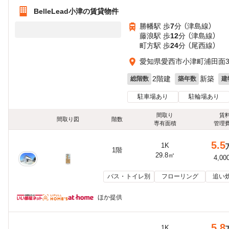
BelleLead小津の賃貸物件
勝幡駅 歩
7
分 （津島線）
藤浪駅 歩
12
分 （津島線）
町方駅 歩
24
分 （尾西線）
愛知県愛西市小津町浦田面30
2階建
新築
総階数
築年数
建
駐車場あり
駐輪場あり
間取り
賃
間取り図
階数
専有面積
管理
5.5
1K
1階
29.8㎡
4,00
バス・トイレ別
フローリング
追い
ほか提供
5.8
1K