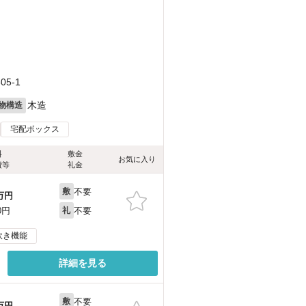
5-1
木造
物構造
宅配ボックス
料
敷金
お気に入り
費等
礼金
不要
敷
万円
不要
0円
礼
炊き機能
詳細を見る
不要
敷
万円