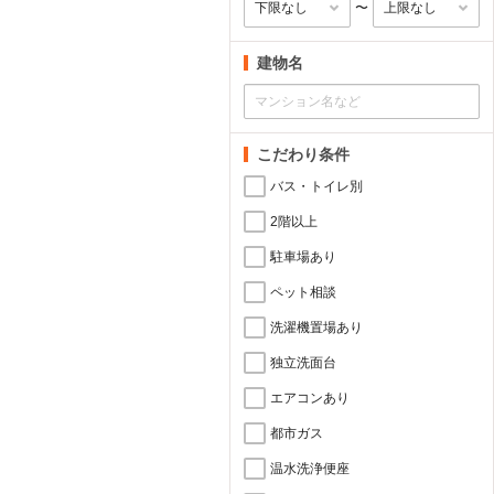
〜
建物名
こだわり条件
バス・トイレ別
2階以上
駐車場あり
ペット相談
洗濯機置場あり
独立洗面台
エアコンあり
都市ガス
温水洗浄便座