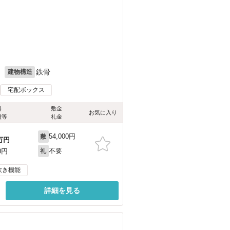
月
鉄骨
建物構造
宅配ボックス
料
敷金
お気に入り
費等
礼金
54,000円
敷
万円
不要
0円
礼
炊き機能
詳細を見る