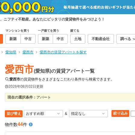
、ニフティ不動産。あなたにピッタリの賃貸物件をみつけよう！
マンションを買う
一戸建てを買う
建てる
新築
中古
新築
中古
土地
不動産会社
調べる
愛知県
愛西市
愛西市の賃貸アパートを探す
愛西市
(愛知県)の賃貸アパート一覧
愛西市
の賃貸物件をさまざまなこだわり条件から検索できます。
2026年08月02日
更新
現在の選択条件：
アパート
絞り込み
並び替え
＆
44
物件数
件