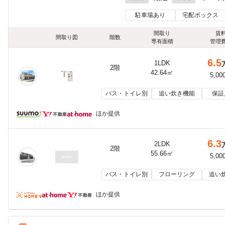
駐車場あり
宅配ボックス
間取り
賃
間取り図
階数
専有面積
管理
6.5
1LDK
2階
42.64㎡
5,00
バス・トイレ別
追い炊き機能
保証
ほか提供
6.3
2LDK
2階
55.66㎡
5,00
バス・トイレ別
フローリング
追い
ほか提供