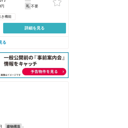
不要
0円
礼
炊き機能
詳細を見る
見る
）
月
-
建物構造