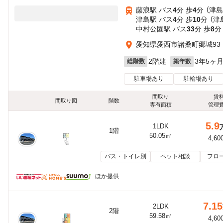
藤浪駅 バス
4
分 歩
4
分 （津島
津島駅 バス
4
分 歩
10
分 （津
中村公園駅 バス
33
分 歩
8
分
愛知県愛西市諸桑町郷城93
2階建
3年5ヶ
総階数
築年数
駐車場あり
駐輪場あり
間取り
賃
間取り図
階数
専有面積
管理
5.9
1LDK
1階
50.05㎡
4,60
バス・トイレ別
ペット相談
フロ
ほか提供
7.15
2LDK
2階
59.58㎡
4,60