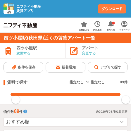
ニフティ不動産
ダウンロード
賃貸アプリ
お知らせ
閲覧履歴
マイページ
お気に入り
四ツ小屋駅(秋田県)近くの賃貸アパート一覧
四ツ小屋駅
アパート
変更する
変更する
条件を保存
新着通知
アプリで探す
賃料で探す
指定なし
〜
指定なし
89
件
指定した賃料で絞り込む
89
物件数
件
2026年08月01日
更新