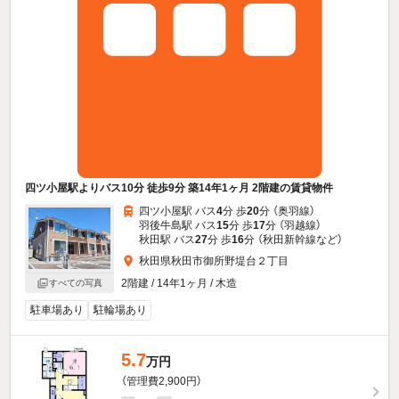
四ツ小屋駅よりバス10分 徒歩9分 築14年1ヶ月 2階建の賃貸物件
四ツ小屋駅 バス
4
分 歩
20
分 （奥羽線）
羽後牛島駅 バス
15
分 歩
17
分 （羽越線）
秋田駅 バス
27
分 歩
16
分 （秋田新幹線
など
）
秋田県秋田市御所野堤台２丁目
2階建 / 14年1ヶ月 / 木造
すべての写真
駐車場あり
駐輪場あり
5.7
万円
（管理費2,900円）