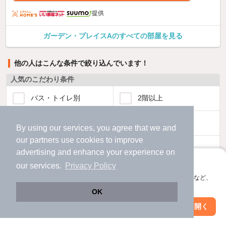
提供
ガーデン・プレイスAのすべての部屋を見る
他の人はこんな条件で絞り込んでいます！
人気のこだわり条件
バス・トイレ別
2階以上
駐車場あり
ペット相談
By using our services, you agree that we and
our
partners
use cookies to improve
洗濯機置場あり
独立洗面台
advertising and enhance your experience on
アプリに切り替えて、サクサクお部屋探し
our services.
Privacy Policy
エアコンあり
都市ガス
会員登録なしですぐ使える。マップ検索やお気に入り保存など、
アプリ限定の便利な機能が使えます！
OK
温水洗浄便座
オートロック
Web版で続行
アプリを開く
駅・沿線を変更
絞り込み条件を変更
コンロ2口以上
追焚き機能