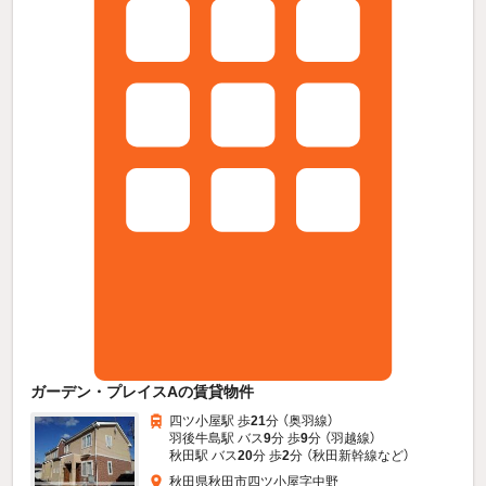
ガーデン・プレイスAの賃貸物件
四ツ小屋駅 歩
21
分 （奥羽線）
羽後牛島駅 バス
9
分 歩
9
分 （羽越線）
秋田駅 バス
20
分 歩
2
分 （秋田新幹線
など
）
秋田県秋田市四ツ小屋字中野