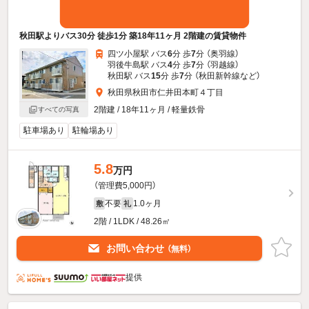
秋田駅よりバス30分 徒歩1分 築18年11ヶ月 2階建の賃貸物件
四ツ小屋駅 バス
6
分 歩
7
分 （奥羽線）
羽後牛島駅 バス
4
分 歩
7
分 （羽越線）
秋田駅 バス
15
分 歩
7
分 （秋田新幹線
など
）
秋田県秋田市仁井田本町４丁目
2階建 / 18年11ヶ月 / 軽量鉄骨
すべての写真
駐車場あり
駐輪場あり
5.8
万円
（管理費5,000円）
不要
1.0ヶ月
敷
礼
2階 / 1LDK / 48.26㎡
お問い合わせ
（無料）
提供