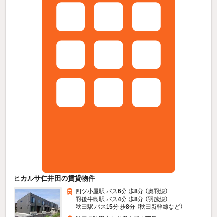
ヒカルサ仁井田の賃貸物件
四ツ小屋駅 バス
6
分 歩
8
分 （奥羽線）
羽後牛島駅 バス
4
分 歩
8
分 （羽越線）
秋田駅 バス
15
分 歩
8
分 （秋田新幹線
など
）