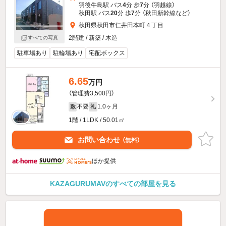
羽後牛島駅 バス
4
分 歩
7
分 （羽越線）
秋田駅 バス
20
分 歩
7
分 （秋田新幹線
など
）
秋田県秋田市仁井田本町４丁目
2階建 / 新築 / 木造
すべての写真
駐車場あり
駐輪場あり
宅配ボックス
6.65
万円
（管理費3,500円）
不要
1.0ヶ月
敷
礼
1階 / 1LDK / 50.01㎡
お問い合わせ
（無料）
ほか提供
KAZAGURUMAVのすべての部屋を見る