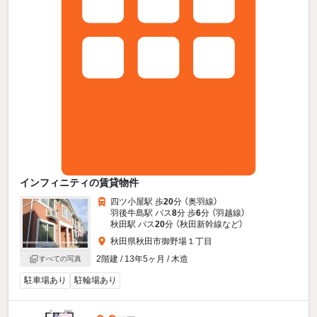
インフィニティの賃貸物件
四ツ小屋駅 歩
20
分 （奥羽線）
羽後牛島駅 バス
8
分 歩
6
分 （羽越線）
秋田駅 バス
20
分 （秋田新幹線
など
）
秋田県秋田市御野場１丁目
2階建 / 13年5ヶ月 / 木造
すべての写真
駐車場あり
駐輪場あり