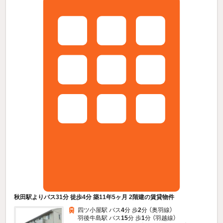
秋田駅よりバス31分 徒歩4分 築11年5ヶ月 2階建の賃貸物件
四ツ小屋駅 バス
4
分 歩
2
分 （奥羽線）
羽後牛島駅 バス
15
分 歩
1
分 （羽越線）