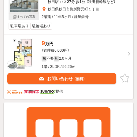
秋田駅 バス
27
分 歩
1
分 （秋田新幹線
など
）
秋田県秋田市御所野元町１丁目
2階建 / 11年5ヶ月 / 軽量鉄骨
すべての写真
駐車場あり
駐輪場あり
9
万円
（管理費6,000円）
不要
2.0ヶ月
敷
礼
1階 / 2LDK / 56.26㎡
お問い合わせ
（無料）
提供