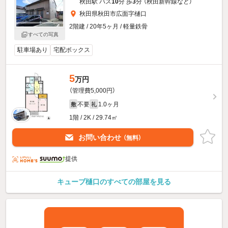
秋田駅 バス
10
分 歩
3
分 （秋田新幹線
など
）
秋田県秋田市広面字樋口
2階建 / 20年5ヶ月 / 軽量鉄骨
すべての写真
駐車場あり
宅配ボックス
5
万円
（管理費5,000円）
不要
1.0ヶ月
敷
礼
1階 / 2K / 29.74㎡
お問い合わせ
（無料）
提供
キューブ樋口のすべての部屋を見る