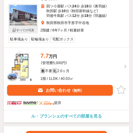
四ツ小屋駅 バス
24
分 歩
18
分 （奥羽線）
秋田駅 歩
10
分 （秋田新幹線
など
）
羽後牛島駅 バス
12
分 歩
18
分 （羽越線）
秋田県秋田市手形字中谷地
2階建 / 8年7ヶ月 / 軽量鉄骨
すべての写真
駐車場あり
駐輪場あり
宅配ボックス
7.7
万円
（管理費5,000円）
不要
2.0ヶ月
敷
礼
1階 / 1LDK / 40.03㎡
お問い合わせ
（無料）
提供
ル・ブランシェのすべての部屋を見る