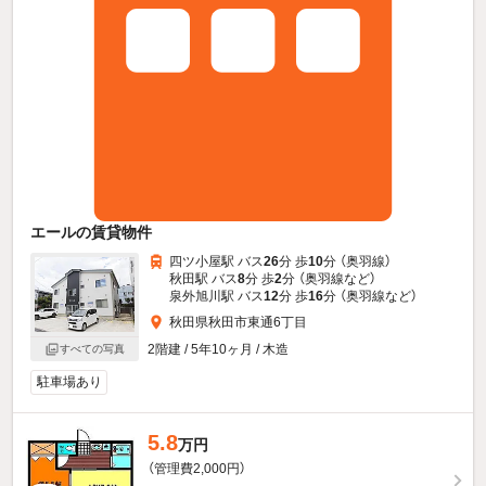
エールの賃貸物件
四ツ小屋駅 バス
26
分 歩
10
分 （奥羽線）
秋田駅 バス
8
分 歩
2
分 （奥羽線
など
）
泉外旭川駅 バス
12
分 歩
16
分 （奥羽線
など
）
秋田県秋田市東通6丁目
2階建 / 5年10ヶ月 / 木造
すべての写真
駐車場あり
5.8
万円
（管理費2,000円）