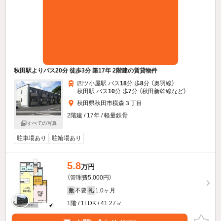
秋田駅よりバス20分 徒歩3分 築17年 2階建の賃貸物件
四ツ小屋駅 バス
18
分 歩
8
分 （奥羽線）
秋田駅 バス
10
分 歩
7
分 （秋田新幹線
など
）
秋田県秋田市横森３丁目
2階建 / 17年 / 軽量鉄骨
すべての写真
駐車場あり
駐輪場あり
5.8
万円
（管理費5,000円）
不要
1.0ヶ月
敷
礼
1階 / 1LDK / 41.27㎡