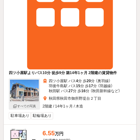
四ツ小屋駅よりバス10分 徒歩9分 築14年1ヶ月 2階建の賃貸物件
四ツ小屋駅 バス
4
分 歩
20
分 （奥羽線）
羽後牛島駅 バス
15
分 歩
17
分 （羽越線）
秋田駅 バス
27
分 歩
16
分 （秋田新幹線
など
）
秋田県秋田市御所野堤台２丁目
2階建 / 14年1ヶ月 / 木造
すべての写真
駐車場あり
駐輪場あり
6.55
万円