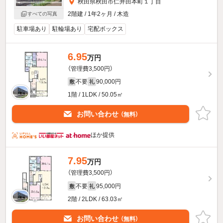
秋田県秋田市仁井田本町１丁目
2階建 / 1年2ヶ月 / 木造
すべての写真
駐車場あり
駐輪場あり
宅配ボックス
6.95
万円
（管理費3,500円）
不要
90,000円
敷
礼
1階 / 1LDK / 50.05㎡
お問い合わせ
（無料）
ほか提供
7.95
万円
（管理費3,500円）
不要
95,000円
敷
礼
2階 / 2LDK / 63.03㎡
お問い合わせ
（無料）