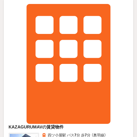
KAZAGURUMAVの賃貸物件
四ツ小屋駅 バス
7
分 歩
7
分 （奥羽線）