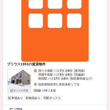
プリウス1953の賃貸物件
四ツ小屋駅 バス
7
分 歩
6
分 （奥羽線）
羽後牛島駅 バス
5
分 歩
6
分 （羽越線）
秋田駅 バス
17
分 歩
6
分 （秋田新幹線
など
）
秋田県秋田市仁井田本町１丁目
2階建 / 4年 / 木造
すべての写真
駐車場あり
駐輪場あり
宅配ボックス