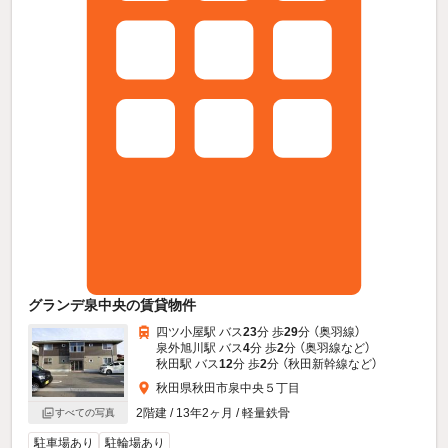
グランデ泉中央の賃貸物件
四ツ小屋駅 バス
23
分 歩
29
分 （奥羽線）
泉外旭川駅 バス
4
分 歩
2
分 （奥羽線
など
）
秋田駅 バス
12
分 歩
2
分 （秋田新幹線
など
）
秋田県秋田市泉中央５丁目
2階建 / 13年2ヶ月 / 軽量鉄骨
すべての写真
駐車場あり
駐輪場あり