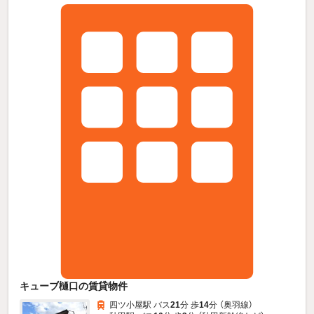
キューブ樋口の賃貸物件
四ツ小屋駅 バス
21
分 歩
14
分 （奥羽線）