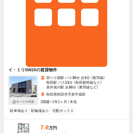
イ・ミリSW20の賃貸物件
四ツ小屋駅 バス
30
分 歩
3
分 （奥羽線）
秋田駅 バス
13
分 （秋田新幹線
など
）
泉外旭川駅 歩
30
分 （奥羽線
など
）
秋田県秋田市手形字扇田
2階建 / 2年2ヶ月 / 木造
すべての写真
駐車場あり
駐輪場あり
宅配ボックス
7.6
万円