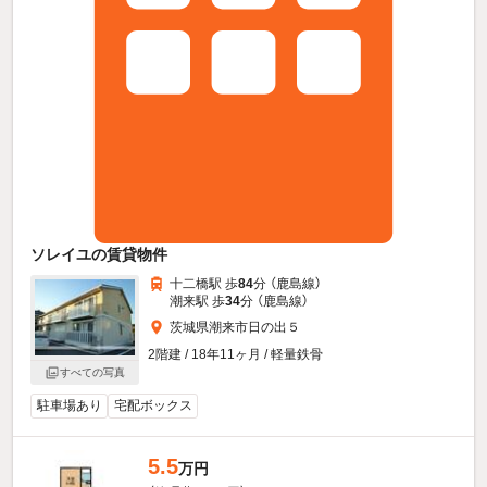
ソレイユの賃貸物件
十二橋駅 歩
84
分 （鹿島線）
潮来駅 歩
34
分 （鹿島線）
茨城県潮来市日の出５
2階建 / 18年11ヶ月 / 軽量鉄骨
すべての写真
駐車場あり
宅配ボックス
5.5
万円