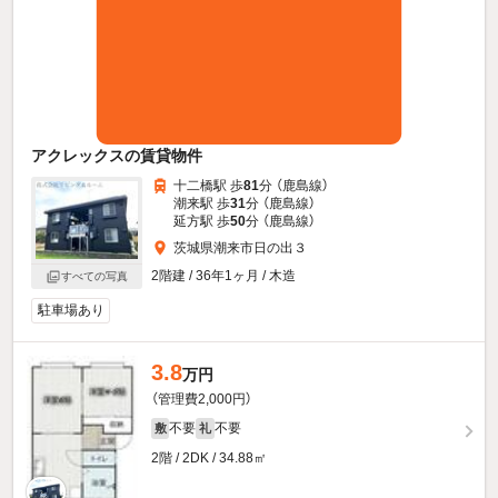
アクレックスの賃貸物件
十二橋駅 歩
81
分 （鹿島線）
潮来駅 歩
31
分 （鹿島線）
延方駅 歩
50
分 （鹿島線）
茨城県潮来市日の出３
2階建 / 36年1ヶ月 / 木造
すべての写真
駐車場あり
3.8
万円
（管理費2,000円）
不要
不要
敷
礼
2階 / 2DK / 34.88㎡