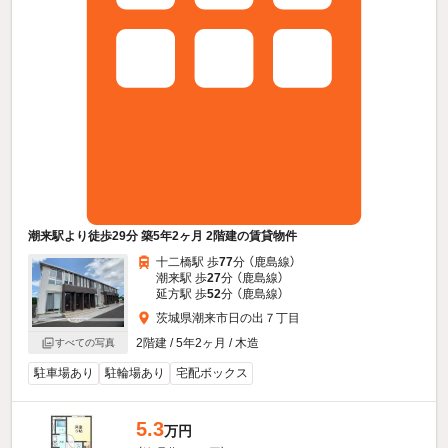
潮来駅より徒歩29分 築5年2ヶ月 2階建の賃貸物件
十二橋駅 歩
77
分 （鹿島線）
潮来駅 歩
27
分 （鹿島線）
延方駅 歩
52
分 （鹿島線）
茨城県潮来市日の出７丁目
2階建 / 5年2ヶ月 / 木造
すべての写真
駐車場あり
駐輪場あり
宅配ボックス
5.3
万円