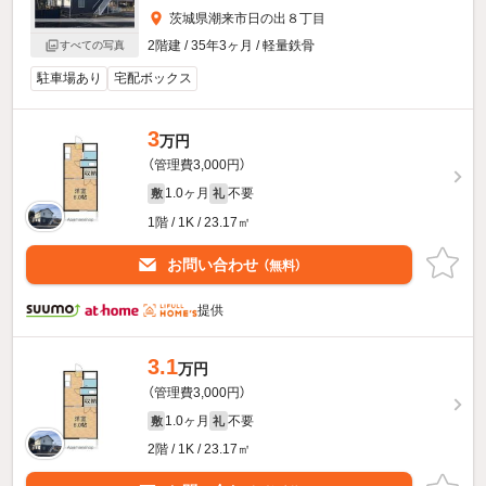
茨城県潮来市日の出８丁目
2階建 / 35年3ヶ月 / 軽量鉄骨
すべての写真
駐車場あり
宅配ボックス
3
万円
（管理費3,000円）
1.0ヶ月
不要
敷
礼
1階 / 1K / 23.17㎡
お問い合わせ
（無料）
提供
3.1
万円
（管理費3,000円）
1.0ヶ月
不要
敷
礼
2階 / 1K / 23.17㎡