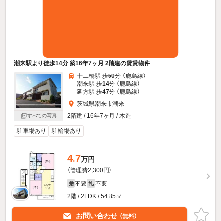
潮来駅より徒歩14分 築16年7ヶ月 2階建の賃貸物件
十二橋駅 歩
60
分 （鹿島線）
潮来駅 歩
14
分 （鹿島線）
延方駅 歩
47
分 （鹿島線）
茨城県潮来市潮来
2階建 / 16年7ヶ月 / 木造
すべての写真
駐車場あり
駐輪場あり
4.7
万円
（管理費2,300円）
不要
不要
敷
礼
2階 / 2LDK / 54.85㎡
お問い合わせ
（無料）