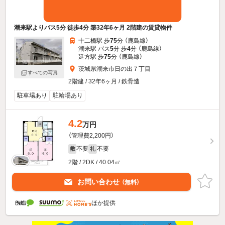
潮来駅よりバス5分 徒歩4分 築32年6ヶ月 2階建の賃貸物件
十二橋駅 歩
75
分 （鹿島線）
潮来駅 バス
5
分 歩
4
分 （鹿島線）
延方駅 歩
75
分 （鹿島線）
茨城県潮来市日の出７丁目
すべての写真
2階建 / 32年6ヶ月 / 鉄骨造
駐車場あり
駐輪場あり
4.2
万円
（管理費2,200円）
不要
不要
敷
礼
2階 / 2DK / 40.04㎡
お問い合わせ
（無料）
ほか提供