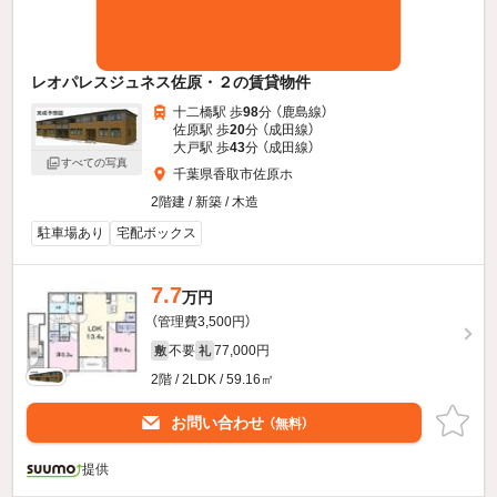
レオパレスジュネス佐原・２の賃貸物件
十二橋駅 歩
98
分 （鹿島線）
佐原駅 歩
20
分 （成田線）
大戸駅 歩
43
分 （成田線）
すべての写真
千葉県香取市佐原ホ
2階建 / 新築 / 木造
駐車場あり
宅配ボックス
7.7
万円
（管理費3,500円）
不要
77,000円
敷
礼
2階 / 2LDK / 59.16㎡
お問い合わせ
（無料）
提供