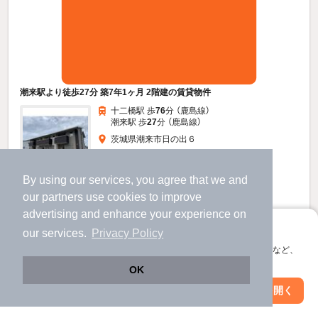
潮来駅より徒歩27分 築7年1ヶ月 2階建の賃貸物件
十二橋駅 歩
76
分 （鹿島線）
潮来駅 歩
27
分 （鹿島線）
茨城県潮来市日の出６
2階建 / 7年1ヶ月 / 木造
By using our services, you agree that we and
すべての写真
our
partners
use cookies to improve
駐車場あり
駐輪場あり
advertising and enhance your experience on
アプリに切り替えて、サクサクお部屋探し
our services.
Privacy Policy
6.2
万円
会員登録なしですぐ使える。マップ検索やお気に入り保存など、
アプリ限定の便利な機能が使えます！
（管理費3,500円）
OK
不要
不要
敷
礼
Web版で続行
アプリを開く
駅・沿線を変更
絞り込み条件を変更
1階 / 2LDK / 53.48㎡