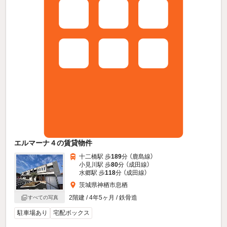
エルマーナ４の賃貸物件
十二橋駅 歩
189
分 （鹿島線）
小見川駅 歩
80
分 （成田線）
水郷駅 歩
118
分 （成田線）
茨城県神栖市息栖
2階建 / 4年5ヶ月 / 鉄骨造
すべての写真
駐車場あり
宅配ボックス