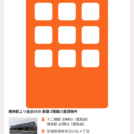
潮来駅より徒歩35分 新築 2階建の賃貸物件
十二橋駅 歩
84
分 （鹿島線）
潮来駅 歩
35
分 （鹿島線）
茨城県潮来市日の出４丁目