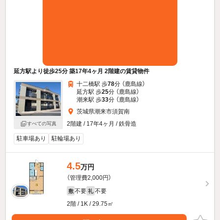
延方駅より徒歩25分 築17年4ヶ月 2階建の賃貸物件
十二橋駅 歩
78
分 （鹿島線）
延方駅 歩
25
分 （鹿島線）
潮来駅 歩
33
分 （鹿島線）
茨城県潮来市須賀南
2階建 / 17年4ヶ月 / 鉄骨造
すべての写真
駐車場あり
駐輪場あり
4.5
万円
（管理費2,000円）
不要
不要
敷
礼
2階 / 1K / 29.75㎡