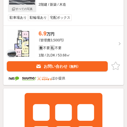
2階建 / 新築 / 木造
すべての写真
駐車場あり
駐輪場あり
宅配ボックス
6.9
万円
（管理費3,500円）
不要
不要
敷
礼
1階 / 2LDK / 53.68㎡
お問い合わせ
（無料）
ほか提供