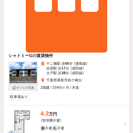
シャトミーGの賃貸物件
十二橋駅 歩
60
分 （鹿島線）
佐原駅 歩
17
分 （成田線）
大戸駅 歩
38
分 （成田線）
千葉県香取市岩ケ崎台
2階建 / 25年6ヶ月 / 木造
すべての写真
駐車場あり
4.3
万円
（管理費不要）
不要
不要
敷
礼