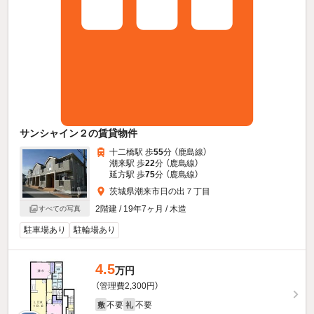
サンシャイン２の賃貸物件
十二橋駅 歩
55
分 （鹿島線）
潮来駅 歩
22
分 （鹿島線）
延方駅 歩
75
分 （鹿島線）
茨城県潮来市日の出７丁目
2階建 / 19年7ヶ月 / 木造
すべての写真
駐車場あり
駐輪場あり
4.5
万円
（管理費2,300円）
不要
不要
敷
礼