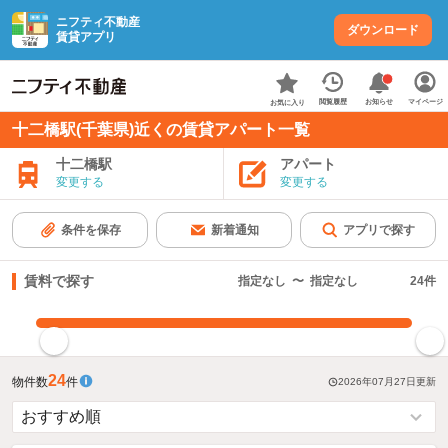
ニフティ不動産
ダウンロード
賃貸アプリ
お知らせ
閲覧履歴
マイページ
お気に入り
十二橋駅(千葉県)近くの賃貸アパート一覧
十二橋駅
アパート
変更する
変更する
条件を保存
新着通知
アプリで探す
賃料で探す
指定なし
〜
指定なし
24
件
指定した賃料で絞り込む
24
物件数
件
2026年07月27日
更新