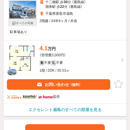
十二橋駅 歩
30
分 （鹿島線）
潮来駅 歩
22
分 （鹿島線）
千葉県香取市扇島
2階建 / 34年6ヶ月 / 木造
すべての写真
駐車場あり
4.1
万円
（管理費3,000円）
不要
不要
敷
礼
1階 / 2DK / 35.53㎡
お問い合わせ
（無料）
提供
エクセレント扇島のすべての部屋を見る