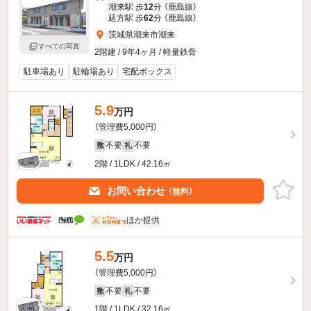
潮来駅 歩
12
分 （鹿島線）
延方駅 歩
62
分 （鹿島線）
茨城県潮来市潮来
すべての写真
2階建 / 9年4ヶ月 / 軽量鉄骨
駐車場あり
駐輪場あり
宅配ボックス
5.9
万円
（管理費5,000円）
不要
不要
敷
礼
2階 / 1LDK / 42.16㎡
お問い合わせ
（無料）
ほか提供
5.5
万円
（管理費5,000円）
不要
不要
敷
礼
1階 / 1LDK / 32.16㎡