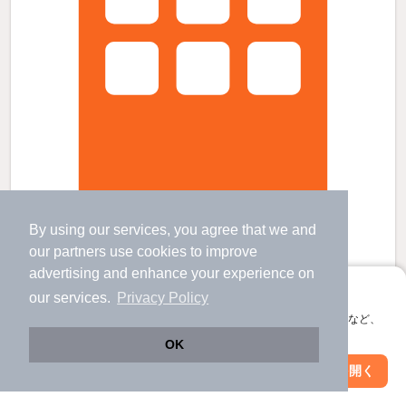
By using our services, you agree that we and
メゾン真砂の賃貸物件
our
partners
use cookies to improve
検見川駅 歩
18
分 （京成千葉線）
稲毛駅 バス
9
分 歩
3
分 （総武線
など
）
advertising and enhance your experience on
新検見川駅 歩
17
分 （総武中央線）
アプリに切り替えて、サクサクお部屋探し
ほか1駅（徒歩20分圏内）
our services.
Privacy Policy
千葉県千葉市美浜区真砂2丁目
会員登録なしですぐ使える。マップ検索やお気に入り保存など、
アプリ限定の便利な機能が使えます！
3階建 / 3年4ヶ月 / 軽量鉄骨
OK
すべての写真
Web版で続行
アプリを開く
宅配ボックス
駅・沿線を変更
絞り込み条件を変更