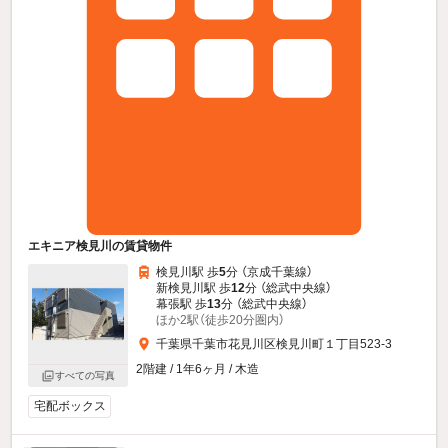
エキニア検見川の賃貸物件
検見川駅 歩
5
分 （京成千葉線）
新検見川駅 歩
12
分 （総武中央線）
幕張駅 歩
13
分 （総武中央線）
ほか2駅（徒歩20分圏内）
千葉県千葉市花見川区検見川町１丁目523-3
2階建 / 1年6ヶ月 / 木造
すべての写真
宅配ボックス