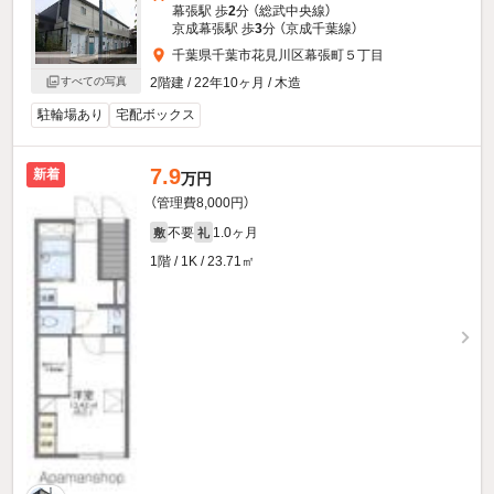
幕張駅 歩
2
分 （総武中央線）
京成幕張駅 歩
3
分 （京成千葉線）
千葉県千葉市花見川区幕張町５丁目
2階建 / 22年10ヶ月 / 木造
すべての写真
駐輪場あり
宅配ボックス
7.9
新着
万円
（管理費8,000円）
不要
1.0ヶ月
敷
礼
1階 / 1K / 23.71㎡