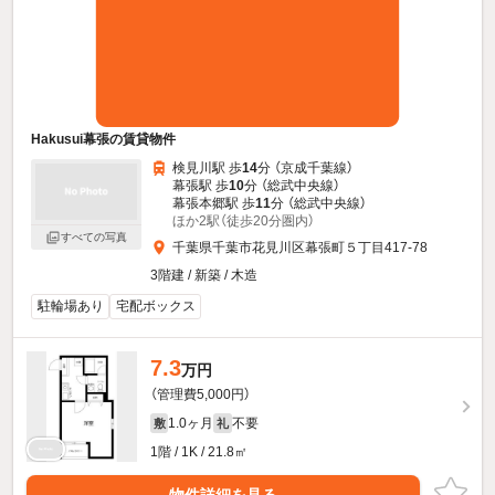
Hakusui幕張の賃貸物件
検見川駅 歩
14
分 （京成千葉線）
幕張駅 歩
10
分 （総武中央線）
幕張本郷駅 歩
11
分 （総武中央線）
ほか2駅（徒歩20分圏内）
すべての写真
千葉県千葉市花見川区幕張町５丁目417-78
3階建 / 新築 / 木造
駐輪場あり
宅配ボックス
7.3
万円
（管理費5,000円）
1.0ヶ月
不要
敷
礼
1階 / 1K / 21.8㎡