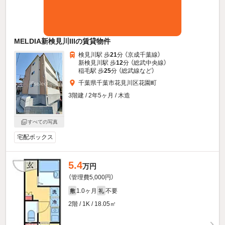
MELDIA新検見川IIIの賃貸物件
検見川駅 歩
21
分 （京成千葉線）
新検見川駅 歩
12
分 （総武中央線）
稲毛駅 歩
25
分 （総武線
など
）
千葉県千葉市花見川区花園町
3階建 / 2年5ヶ月 / 木造
すべての写真
宅配ボックス
5.4
万円
（管理費5,000円）
1.0ヶ月
不要
敷
礼
2階 / 1K / 18.05㎡