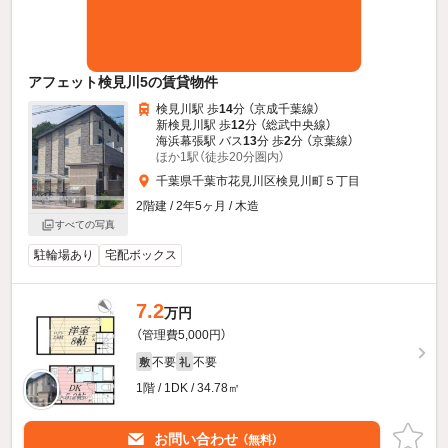
アフェット検見川5の賃貸物件
検見川駅 歩
14
分 （京成千葉線）
新検見川駅 歩
12
分 （総武中央線）
海浜幕張駅 バス
13
分 歩
2
分 （京葉線）
ほか1駅（徒歩20分圏内）
千葉県千葉市花見川区検見川町５丁目
2階建 / 2年5ヶ月 / 木造
すべての写真
駐輪場あり
宅配ボックス
7.2
万円
（管理費5,000円）
不要
不要
敷
礼
1階 / 1DK / 34.78㎡
お問い合わせ
（無料）