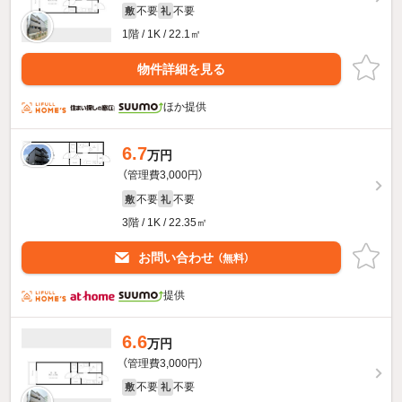
不要
不要
敷
礼
1階 / 1K / 22.1㎡
物件詳細を見る
ほか提供
6.7
万円
（管理費3,000円）
不要
不要
敷
礼
3階 / 1K / 22.35㎡
お問い合わせ
（無料）
提供
6.6
万円
（管理費3,000円）
不要
不要
敷
礼