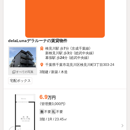
delaLunaデラルーナの賃貸物件
検見川駅 歩
7
分 （京成千葉線）
新検見川駅 歩
3
分 （総武中央線）
幕張駅 歩
24
分 （総武中央線）
千葉県千葉市花見川区検見川町3丁目303-24
3階建 / 新築 / 木造
すべての写真
宅配ボックス
6.9
万円
（管理費3,000円）
不要
不要
敷
礼
3階 / 1R / 23.45㎡