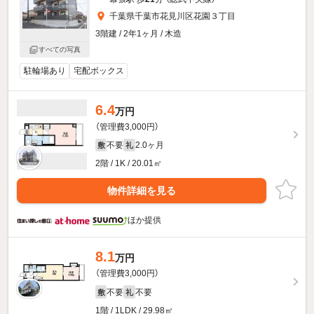
千葉県千葉市花見川区花園３丁目
3階建 / 2年1ヶ月 / 木造
すべての写真
駐輪場あり
宅配ボックス
6.4
万円
（管理費3,000円）
不要
2.0ヶ月
敷
礼
2階 / 1K / 20.01㎡
物件詳細を見る
ほか提供
8.1
万円
（管理費3,000円）
不要
不要
敷
礼
1階 / 1LDK / 29.98㎡