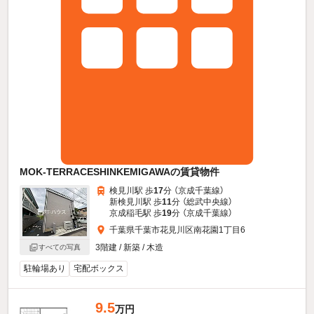
MOK-TERRACESHINKEMIGAWAの賃貸物件
検見川駅 歩
17
分 （京成千葉線）
新検見川駅 歩
11
分 （総武中央線）
京成稲毛駅 歩
19
分 （京成千葉線）
千葉県千葉市花見川区南花園1丁目6
3階建 / 新築 / 木造
すべての写真
駐輪場あり
宅配ボックス
9.5
万円