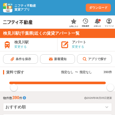
ニフティ不動産
ダウンロード
賃貸アプリ
お知らせ
閲覧履歴
マイページ
お気に入り
検見川駅(千葉県)近くの賃貸アパート一覧
検見川駅
アパート
変更する
変更する
条件を保存
新着通知
アプリで探す
賃料で探す
指定なし
〜
指定なし
390
件
指定した賃料で絞り込む
390
物件数
件
2026年08月05日
更新