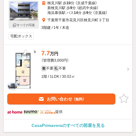
検見川駅 歩
10
分 （京成千葉線）
新検見川駅 歩
9
分 （総武中央線）
海浜幕張駅 バス
14
分 歩
9
分 （京葉線）
千葉県千葉市花見川区検見川町３丁目
すべての写真
3階建 / 1年 / 木造
宅配ボックス
7.7
万円
（管理費3,000円）
不要
不要
敷
礼
1階 / 1LDK / 30.02㎡
お問い合わせ
（無料）
提供
CasaPrimaveraのすべての部屋を見る