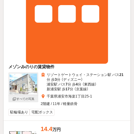
メゾンみのりの賃貸物件
リゾートゲートウェイ・ステーション駅 バス
21
分 歩
3
分 （ディズニー）
浦安駅 バス
7
分 歩
4
分 （東西線）
新浦安駅 歩
17
分 （京葉線）
千葉県浦安市海楽1丁目25-1
すべての写真
2階建 / 11年 / 軽量鉄骨
駐輪場あり
宅配ボックス
14.4
万円