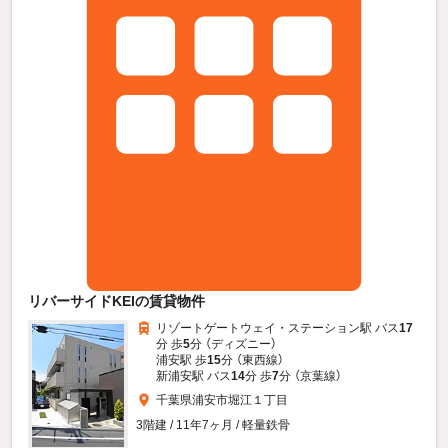
リバーサイドKEIの賃貸物件
リゾートゲートウェイ・ステーション駅 バス
17
分 歩
5
分 （ディズニー）
浦安駅 歩
15
分 （東西線）
新浦安駅 バス
14
分 歩
7
分 （京葉線）
千葉県浦安市堀江１丁目
3階建 / 11年7ヶ月 / 軽量鉄骨