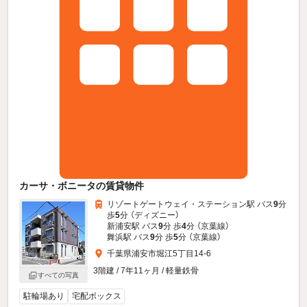
カーサ・ボニータの賃貸物件
リゾートゲートウェイ・ステーション駅 バス
9
分
歩
5
分 （ディズニー）
新浦安駅 バス
9
分 歩
4
分 （京葉線）
舞浜駅 バス
9
分 歩
5
分 （京葉線）
千葉県浦安市堀江5丁目14-6
3階建 / 7年11ヶ月 / 軽量鉄骨
すべての写真
駐輪場あり
宅配ボックス