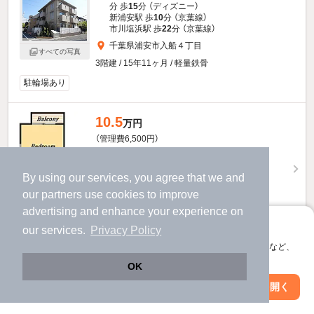
分 歩
15
分 （ディズニー）
新浦安駅 歩
10
分 （京葉線）
市川塩浜駅 歩
22
分 （京葉線）
千葉県浦安市入船４丁目
すべての写真
3階建 / 15年11ヶ月 / 軽量鉄骨
駐輪場あり
10.5
万円
（管理費6,500円）
不要
2.0ヶ月
敷
礼
3階 / 1K / 32.73㎡
By using our services, you agree that we and
our
partners
use cookies to improve
advertising and enhance your experience on
アプリに切り替えて、サクサクお部屋探し
our services.
Privacy Policy
会員登録なしですぐ使える。マップ検索やお気に入り保存など、
お問い合わせ
（無料）
アプリ限定の便利な機能が使えます！
OK
ほか提供
Web版で続行
アプリを開く
駅・沿線を変更
絞り込み条件を変更
ラルゴ新浦安のすべての部屋を見る