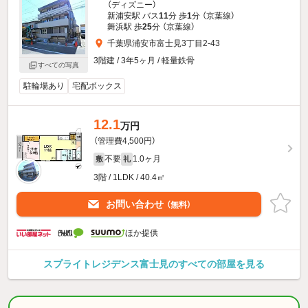
（ディズニー）
新浦安駅 バス
11
分 歩
1
分 （京葉線）
舞浜駅 歩
25
分 （京葉線）
千葉県浦安市富士見3丁目2-43
3階建 / 3年5ヶ月 / 軽量鉄骨
すべての写真
駐輪場あり
宅配ボックス
12.1
万円
（管理費4,500円）
不要
1.0ヶ月
敷
礼
3階 / 1LDK / 40.4㎡
お問い合わせ
（無料）
ほか提供
スプライトレジデンス富士見のすべての部屋を見る