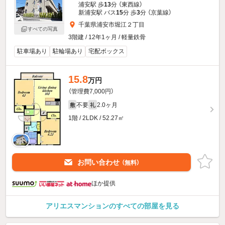
浦安駅 歩
13
分 （東西線）
新浦安駅 バス
15
分 歩
3
分 （京葉線）
千葉県浦安市堀江２丁目
すべての写真
3階建 / 12年1ヶ月 / 軽量鉄骨
駐車場あり
駐輪場あり
宅配ボックス
15.8
万円
（管理費7,000円）
不要
2.0ヶ月
敷
礼
1階 / 2LDK / 52.27㎡
お問い合わせ
（無料）
ほか提供
アリエスマンションのすべての部屋を見る