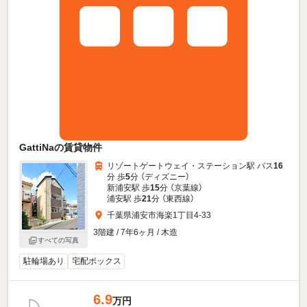
GattiNaの賃貸物件
リゾートゲートウェイ・ステーション駅 バス
16
分 歩
5
分 （ディズニー）
新浦安駅 歩
15
分 （京葉線）
浦安駅 歩
21
分 （東西線）
千葉県浦安市海楽1丁目4-33
3階建 / 7年6ヶ月 / 木造
すべての写真
駐輪場あり
宅配ボックス
6.9
万円