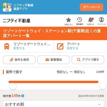
ニフティ不動産
ダウンロード
賃貸アプリ
お知らせ
閲覧履歴
マイページ
お気に入り
リゾートゲートウェイ・ステーション駅(千葉県)近くの賃
貸アパート一覧
リゾートゲートウェイ・ステーション駅
アパート
変更する
変更する
条件を保存
新着通知
アプリで探す
賃料で探す
指定なし
〜
指定なし
149
件
指定した賃料で絞り込む
149
物件数
件
2026年08月07日
更新