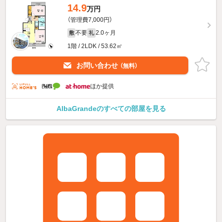
14.9
万円
（管理費7,000円）
不要
2.0ヶ月
敷
礼
1階 / 2LDK / 53.62㎡
お問い合わせ
（無料）
ほか提供
AlbaGrandeのすべての部屋を見る