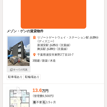
メゾン・ゲンの賃貸物件
リゾートゲートウェイ・ステーション駅 歩
29
分
（ディズニー）
新浦安駅 歩
25
分 （京葉線）
舞浜駅 歩
29
分 （京葉線）
千葉県浦安市東野2丁目10-7
3階建 / 新築 / 木造
すべての写真
駐車場あり
駐輪場あり
13.6
万円
（管理費6,500円）
不要
1.5ヶ月
敷
礼