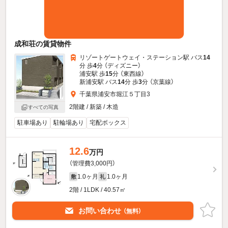
成和荘の賃貸物件
リゾートゲートウェイ・ステーション駅 バス
14
分 歩
4
分 （ディズニー）
浦安駅 歩
15
分 （東西線）
新浦安駅 バス
14
分 歩
3
分 （京葉線）
千葉県浦安市堀江５丁目3
2階建 / 新築 / 木造
すべての写真
駐車場あり
駐輪場あり
宅配ボックス
12.6
万円
（管理費3,000円）
1.0ヶ月
1.0ヶ月
敷
礼
2階 / 1LDK / 40.57㎡
お問い合わせ
（無料）