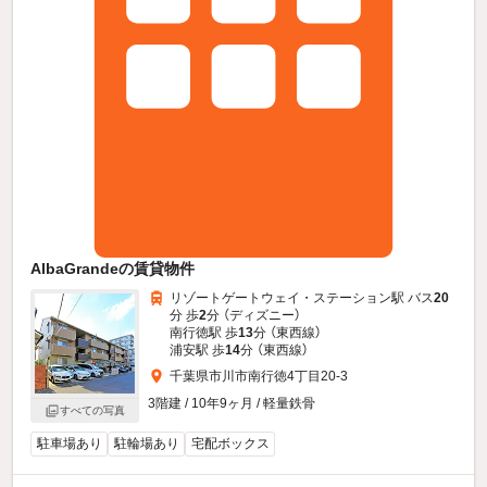
AlbaGrandeの賃貸物件
リゾートゲートウェイ・ステーション駅 バス
20
分 歩
2
分 （ディズニー）
南行徳駅 歩
13
分 （東西線）
浦安駅 歩
14
分 （東西線）
千葉県市川市南行徳4丁目20-3
3階建 / 10年9ヶ月 / 軽量鉄骨
すべての写真
駐車場あり
駐輪場あり
宅配ボックス