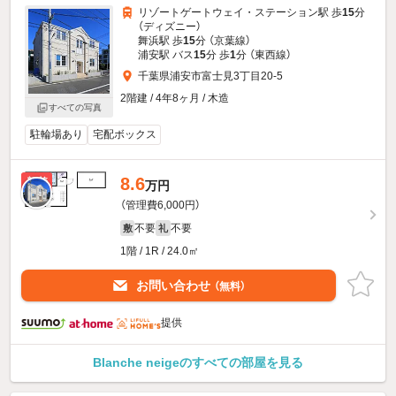
リゾートゲートウェイ・ステーション駅 歩
15
分
（ディズニー）
舞浜駅 歩
15
分 （京葉線）
浦安駅 バス
15
分 歩
1
分 （東西線）
千葉県浦安市富士見3丁目20-5
2階建 / 4年8ヶ月 / 木造
すべての写真
駐輪場あり
宅配ボックス
8.6
新着
万円
（管理費6,000円）
不要
不要
敷
礼
1階 / 1R / 24.0㎡
お問い合わせ
（無料）
提供
Blanche neigeのすべての部屋を見る