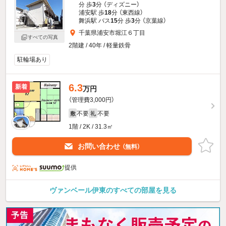
分 歩
3
分 （ディズニー）
浦安駅 歩
18
分 （東西線）
舞浜駅 バス
15
分 歩
3
分 （京葉線）
千葉県浦安市堀江６丁目
すべての写真
2階建 / 40年 / 軽量鉄骨
駐輪場あり
6.3
新着
万円
（管理費3,000円）
不要
不要
敷
礼
1階 / 2K / 31.3㎡
お問い合わせ
（無料）
提供
ヴァンベール伊東のすべての部屋を見る