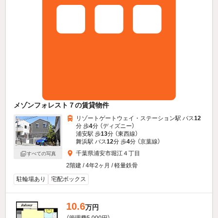
メゾンフォレスト７の賃貸物件
リゾートゲートウェイ・ステーション駅 バス
12
分 歩
4
分 （ディズニー）
浦安駅 歩
13
分 （東西線）
舞浜駅 バス
12
分 歩
4
分 （京葉線）
千葉県浦安市堀江４丁目
すべての写真
2階建 / 4年2ヶ月 / 軽量鉄骨
駐輪場あり
宅配ボックス
10.6
万円
（管理費5,000円）