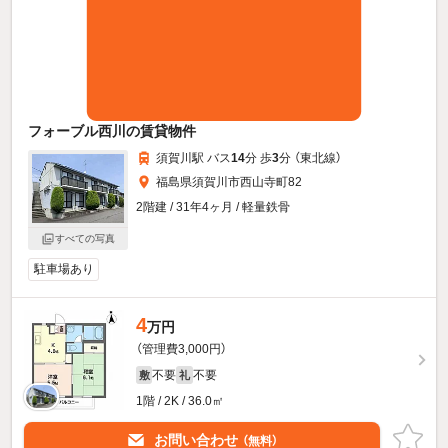
フォーブル西川の賃貸物件
須賀川駅 バス
14
分 歩
3
分 （東北線）
福島県須賀川市西山寺町82
2階建 / 31年4ヶ月 / 軽量鉄骨
すべての写真
駐車場あり
4
万円
（管理費3,000円）
不要
不要
敷
礼
1階 / 2K / 36.0㎡
お問い合わせ
（無料）