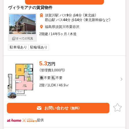
ヴィラモアナの賃貸物件
須賀川駅 バス
9
分 歩
6
分 （東北線）
郡山駅 バス
44
分 歩
14
分 （東北新幹線
など
）
福島県須賀川市栗谷沢
2階建 / 14年5ヶ月 / 木造
すべての写真
駐車場あり
駐輪場あり
5.3
万円
（管理費3,000円）
不要
不要
敷
礼
2階 / 1LDK / 46.9㎡
お問い合わせ
（無料）
提供