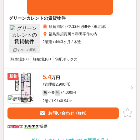
グリーンカレントの賃貸物件
須賀川駅 バス
12
分 歩
9
分 （東北線）
福島県須賀川市和田字作の内
2階建 / 4年3ヶ月 / 木造
すべての写真
駐車場あり
駐輪場あり
宅配ボックス
5.4
新着
万円
（管理費2,900円）
不要
74,000円
敷
礼
2階 / 1K / 40.94㎡
お問い合わせ
（無料）
提供