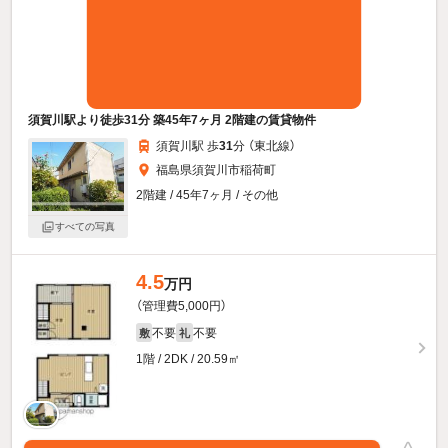
須賀川駅より徒歩31分 築45年7ヶ月 2階建の賃貸物件
須賀川駅 歩
31
分 （東北線）
福島県須賀川市稲荷町
2階建 / 45年7ヶ月 / その他
すべての写真
4.5
万円
（管理費5,000円）
不要
不要
敷
礼
1階 / 2DK / 20.59㎡