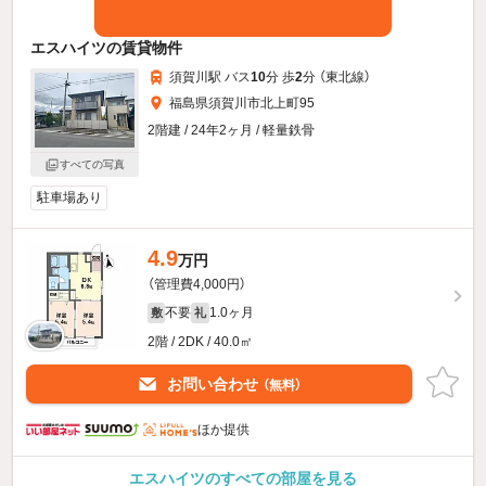
エスハイツの賃貸物件
須賀川駅 バス
10
分 歩
2
分 （東北線）
福島県須賀川市北上町95
2階建 / 24年2ヶ月 / 軽量鉄骨
すべての写真
駐車場あり
4.9
万円
（管理費4,000円）
不要
1.0ヶ月
敷
礼
2階 / 2DK / 40.0㎡
お問い合わせ
（無料）
ほか提供
エスハイツのすべての部屋を見る