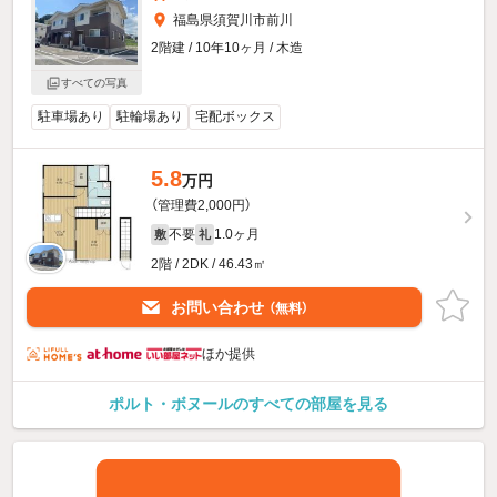
福島県須賀川市前川
2階建 / 10年10ヶ月 / 木造
すべての写真
駐車場あり
駐輪場あり
宅配ボックス
5.8
万円
（管理費2,000円）
不要
1.0ヶ月
敷
礼
2階 / 2DK / 46.43㎡
お問い合わせ
（無料）
ほか提供
ポルト・ボヌールのすべての部屋を見る