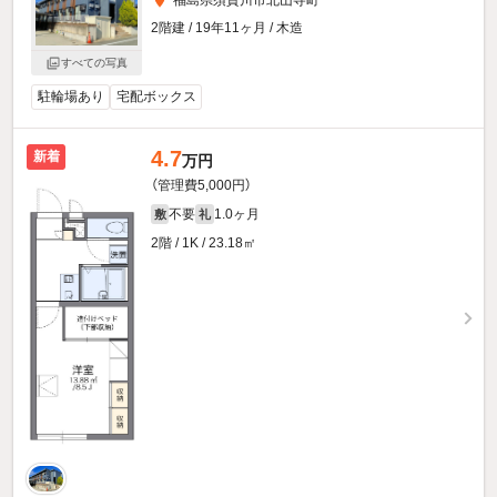
2階建 / 19年11ヶ月 / 木造
すべての写真
駐輪場あり
宅配ボックス
4.7
新着
万円
（管理費5,000円）
不要
1.0ヶ月
敷
礼
2階 / 1K / 23.18㎡