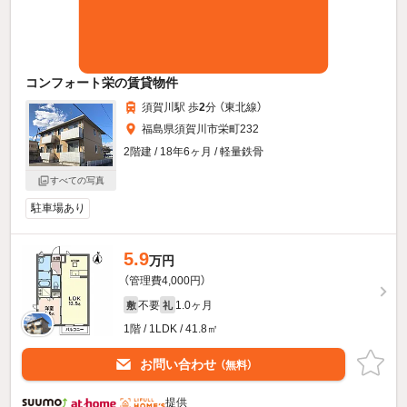
コンフォート栄の賃貸物件
須賀川駅 歩
2
分 （東北線）
福島県須賀川市栄町232
2階建 / 18年6ヶ月 / 軽量鉄骨
すべての写真
駐車場あり
5.9
万円
（管理費4,000円）
不要
1.0ヶ月
敷
礼
1階 / 1LDK / 41.8㎡
お問い合わせ
（無料）
提供