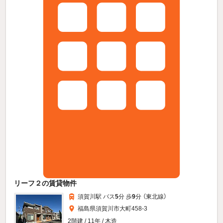
リーフ２の賃貸物件
須賀川駅 バス
5
分 歩
9
分 （東北線）
福島県須賀川市大町458-3
2階建 / 11年 / 木造