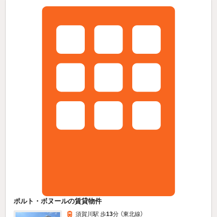
ポルト・ボヌールの賃貸物件
須賀川駅 歩
13
分 （東北線）