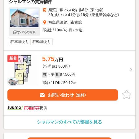
シャルマンの賃貸物件
須賀川駅 バス
4
分 歩
8
分 （東北線）
郡山駅 バス
41
分 歩
18
分 （東北新幹線
など
）
福島県須賀川市古舘
2階建 / 10年3ヶ月 / 木造
すべての写真
駐車場あり
駐輪場あり
5.75
新着
万円
（管理費1,800円）
不要
87,500円
敷
礼
1階 / 1LDK / 50.12㎡
お問い合わせ
（無料）
提供
シャルマンのすべての部屋を見る