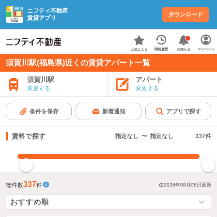
ニフティ不動産
ダウンロード
賃貸アプリ
お知らせ
閲覧履歴
マイページ
お気に入り
須賀川駅(福島県)近くの賃貸アパート一覧
須賀川駅
アパート
変更する
変更する
条件を保存
新着通知
アプリで探す
賃料で探す
指定なし
〜
指定なし
337
件
指定した賃料で絞り込む
337
物件数
件
2026年08月08日
更新