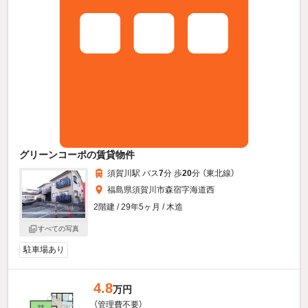
グリーンコーポの賃貸物件
須賀川駅 バス
7
分 歩
20
分 （東北線）
福島県須賀川市森宿字海道西
2階建 / 29年5ヶ月 / 木造
すべての写真
駐車場あり
4.8
万円
（管理費不要）