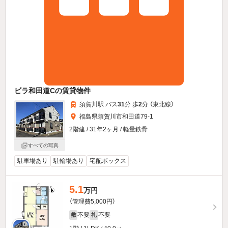
ビラ和田道Cの賃貸物件
須賀川駅 バス
31
分 歩
2
分 （東北線）
福島県須賀川市和田道79-1
2階建 / 31年2ヶ月 / 軽量鉄骨
すべての写真
駐車場あり
駐輪場あり
宅配ボックス
5.1
万円
（管理費5,000円）
不要
不要
敷
礼