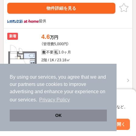
物件詳細を見る
提供
4.6
新着
万円
（管理費5,000円）
不要
1.0ヶ月
敷
礼
2階 / 1K / 23.18㎡
By using our services, you agree that we and
our
partners
use cookies to improve
advertising and enhance your experience on
アプリに切り替えて、サクサクお部屋探し
our services.
Privacy Policy
会員登録なしですぐ使える。マップ検索やお気に入り保存など、
アプリ限定の便利な機能が使えます！
OK
Web版で続行
アプリを開く
駅・沿線を変更
絞り込み条件を変更