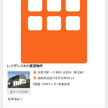
レジデンスKの賃貸物件
須賀川駅 バス
14
分 歩
11
分 （東北線）
福島県須賀川市芹沢町68-13
2階建 / 29年5ヶ月 / 軽量鉄骨
すべての写真
駐車場あり