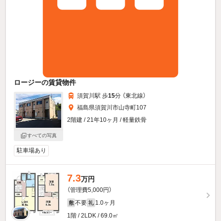
ロージーの賃貸物件
須賀川駅 歩
15
分 （東北線）
福島県須賀川市山寺町107
2階建 / 21年10ヶ月 / 軽量鉄骨
すべての写真
駐車場あり
7.3
万円
（管理費5,000円）
不要
1.0ヶ月
敷
礼
1階 / 2LDK / 69.0㎡