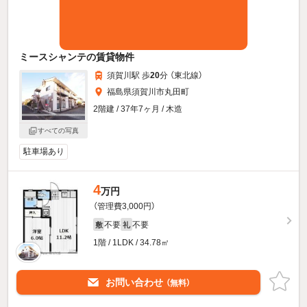
ミースシャンテの賃貸物件
須賀川駅 歩
20
分 （東北線）
福島県須賀川市丸田町
2階建 / 37年7ヶ月 / 木造
すべての写真
駐車場あり
4
万円
（管理費3,000円）
不要
不要
敷
礼
1階 / 1LDK / 34.78㎡
お問い合わせ
（無料）