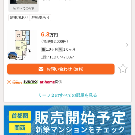
すべての写真
駐車場あり
駐輪場あり
6.3
万円
（管理費2,000円）
1.0ヶ月
1.0ヶ月
敷
礼
1階 / 1LDK / 47.08㎡
お問い合わせ
（無料）
提供
リーフ２のすべての部屋を見る