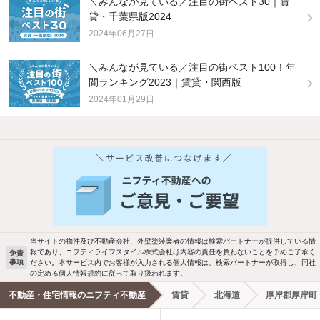
＼みんなが見ている／注目の街ベスト30｜賃
貸・千葉県版2024
2024年06月27日
＼みんなが見ている／注目の街ベスト100！年
間ランキング2023｜賃貸・関西版
2024年01月29日
他の人はこんな条件で絞り込んでいます！
人気のこだわり条件
バス・トイレ別
2階以上
駐車場あり
ペット相談
当サイトの物件及び不動産会社、外壁塗装業者の情報は検索パートナーが提供している情
報であり、ニフティライフスタイル株式会社は内容の責任を負わないことを予めご了承く
免責
事項
ださい。本サービス内でお客様が入力される個人情報は、検索パートナーが取得し、同社
洗濯機置場あり
独立洗面台
の定める個人情報規約に従って取り扱われます。
不動産・住宅情報のニフティ不動産
賃貸
北海道
厚岸郡厚岸町
エアコンあり
都市ガス