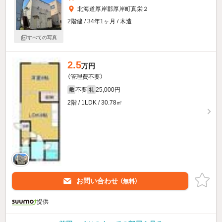
北海道厚岸郡厚岸町真栄２
2階建 / 34年1ヶ月 / 木造
すべての写真
2.5
万円
（管理費不要）
不要
25,000円
敷
礼
2階 / 1LDK / 30.78㎡
お問い合わせ
（無料）
提供