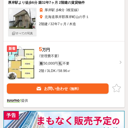
厚岸駅より徒歩6分 築32年7ヶ月 2階建の賃貸物件
厚岸駅 歩
6
分 （根室線）
北海道厚岸郡厚岸町山の手１
2階建 / 32年7ヶ月 / 木造
すべての写真
5
新着
万円
（管理費不要）
50,000円
不要
敷
礼
2階 / 3LDK / 58.96㎡
お問い合わせ
（無料）
提供