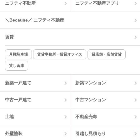
ニフティ不動産
ニフティ不動産アプリ
温水洗浄便座
オートロック
＼Because／ ニフティ不動産
コンロ2口以上
追焚き機能
賃貸
TV付インターホン
角部屋
新着のみ
インターネット無料
月極駐車場
賃貸事務所・賃貸オフィス
貸店舗・店舗賃貸
貸し倉庫
該当件数:
物件一覧に反映
4
件
新築一戸建て
新築マンション
中古一戸建て
中古マンション
土地
不動産売却
外壁塗装
引越し見積もり