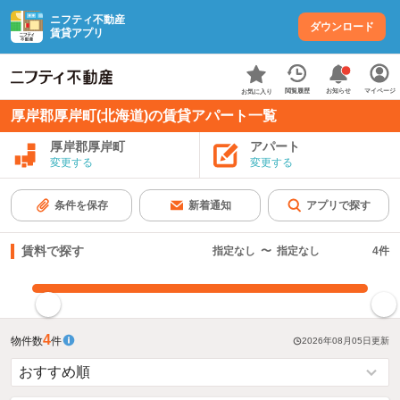
ニフティ不動産
ダウンロード
賃貸アプリ
お知らせ
閲覧履歴
マイページ
お気に入り
厚岸郡厚岸町(北海道)の賃貸アパート一覧
厚岸郡厚岸町
アパート
変更する
変更する
条件を保存
新着通知
アプリで探す
賃料で探す
指定なし
〜
指定なし
4
件
指定した賃料で絞り込む
4
物件数
件
2026年08月05日
更新