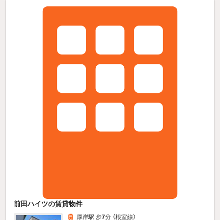
前田ハイツの賃貸物件
厚岸駅 歩
7
分 （根室線）