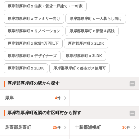
厚岸郡厚岸町 x 借家・賃貸一戸建て・一軒家
厚岸郡厚岸町 x ファミリー向け
厚岸郡厚岸町 x 一人暮らし向け
厚岸郡厚岸町 x リノベーション
厚岸郡厚岸町 x 新築＆築浅
厚岸郡厚岸町 x 家賃4万円以下
厚岸郡厚岸町 x 2LDK
厚岸郡厚岸町 x デザイナーズ
厚岸郡厚岸町 x 3LDK
厚岸郡厚岸町 x 1LDK
厚岸郡厚岸町 x 都市ガス使用可
厚岸郡厚岸町の駅から探す
厚岸
4
件
厚岸郡厚岸町近隣の市区町村から探す
足寄郡足寄町
十勝郡浦幌町
25
件
30
件