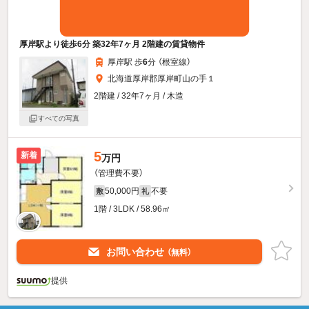
厚岸駅より徒歩6分 築32年7ヶ月 2階建の賃貸物件
厚岸駅 歩
6
分 （根室線）
北海道厚岸郡厚岸町山の手１
2階建 / 32年7ヶ月 / 木造
すべての写真
5
新着
万円
（管理費不要）
50,000円
不要
敷
礼
1階 / 3LDK / 58.96㎡
お問い合わせ
（無料）
提供