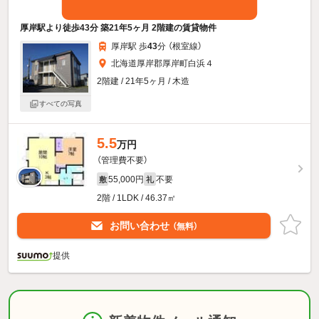
厚岸駅より徒歩43分 築21年5ヶ月 2階建の賃貸物件
厚岸駅 歩
43
分 （根室線）
北海道厚岸郡厚岸町白浜４
2階建 / 21年5ヶ月 / 木造
すべての写真
5.5
万円
（管理費不要）
55,000円
不要
敷
礼
2階 / 1LDK / 46.37㎡
お問い合わせ
（無料）
提供