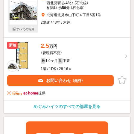
西北見駅 歩
48
分 （石北線）
柏陽駅 歩
50
分 （石北線）
北海道北見市山下町４丁目6番1号
2階建 / 43年 / 木造
すべての写真
2.5
新着
万円
（管理費不要）
1.0ヶ月
不要
敷
礼
1階 / 1DK / 29.16㎡
お問い合わせ
（無料）
提供
めぐみハイツのすべての部屋を見る