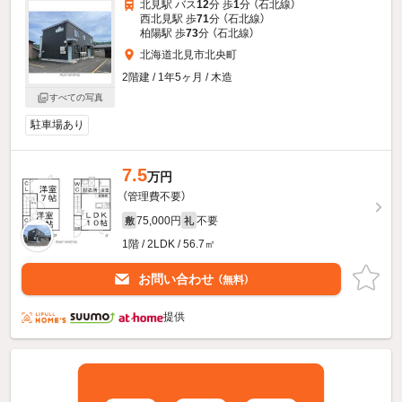
北見駅 バス
12
分 歩
1
分 （石北線）
西北見駅 歩
71
分 （石北線）
柏陽駅 歩
73
分 （石北線）
北海道北見市北央町
2階建 / 1年5ヶ月 / 木造
すべての写真
駐車場あり
7.5
万円
（管理費不要）
75,000円
不要
敷
礼
1階 / 2LDK / 56.7㎡
お問い合わせ
（無料）
提供