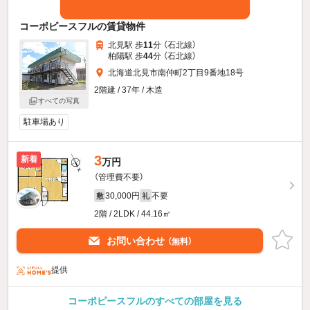
コーポピースフルの賃貸物件
北見駅 歩
11
分 （石北線）
柏陽駅 歩
44
分 （石北線）
北海道北見市南仲町2丁目9番地18号
2階建 / 37年 / 木造
すべての写真
駐車場あり
3
新着
万円
（管理費不要）
30,000円
不要
敷
礼
2階 / 2LDK / 44.16㎡
お問い合わせ
（無料）
提供
コーポピースフルのすべての部屋を見る