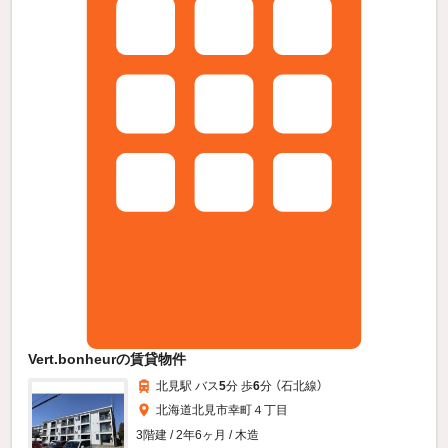
Vert.bonheurの賃貸物件
北見駅 バス
5
分 歩
6
分 （石北線）
北海道北見市幸町４丁目
3階建 / 2年6ヶ月 / 木造