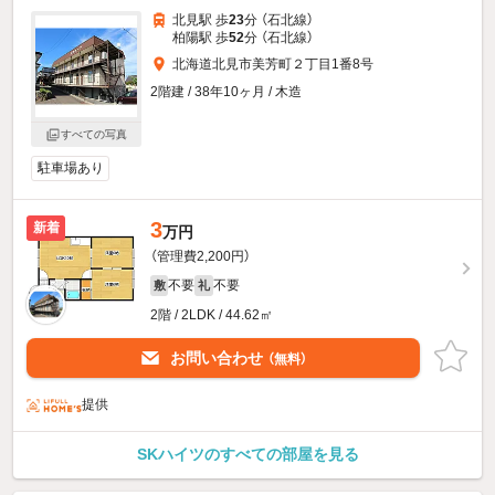
北見駅 歩
23
分 （石北線）
柏陽駅 歩
52
分 （石北線）
北海道北見市美芳町２丁目1番8号
2階建 / 38年10ヶ月 / 木造
すべての写真
駐車場あり
3
新着
万円
（管理費2,200円）
不要
不要
敷
礼
2階 / 2LDK / 44.62㎡
お問い合わせ
（無料）
提供
SKハイツのすべての部屋を見る