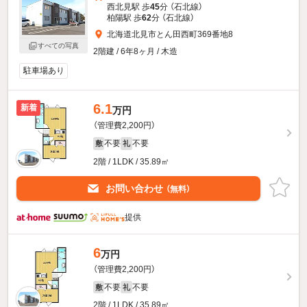
西北見駅 歩
45
分 （石北線）
柏陽駅 歩
62
分 （石北線）
北海道北見市とん田西町369番地8
すべての写真
2階建 / 6年8ヶ月 / 木造
駐車場あり
6.1
新着
万円
（管理費2,200円）
不要
不要
敷
礼
2階 / 1LDK / 35.89㎡
お問い合わせ
（無料）
提供
6
万円
（管理費2,200円）
不要
不要
敷
礼
2階 / 1LDK / 35.89㎡