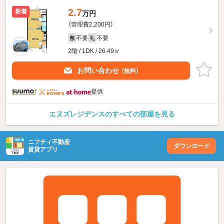
2.7
新着
万円
（管理費2,200円）
不要
不要
敷
礼
2階 / 1DK / 26.49㎡
お問い合わせ
（無料）
提供
エヌズレジデンスのすべての部屋を見る
ニフティ不動産
ダウンロード
賃貸アプリ