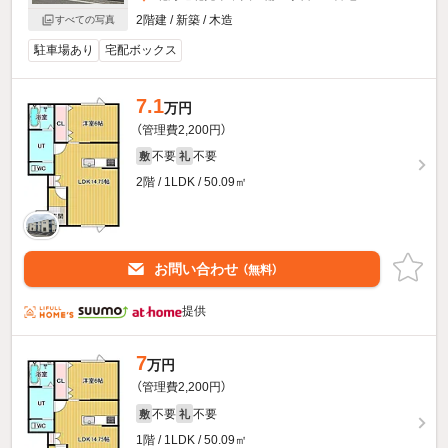
2階建 / 新築 / 木造
すべての写真
駐車場あり
宅配ボックス
7.1
万円
（管理費2,200円）
不要
不要
敷
礼
2階 / 1LDK / 50.09㎡
お問い合わせ
（無料）
提供
7
万円
（管理費2,200円）
不要
不要
敷
礼
1階 / 1LDK / 50.09㎡