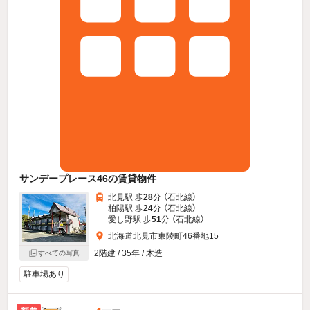
サンデープレース46の賃貸物件
北見駅 歩
28
分 （石北線）
柏陽駅 歩
24
分 （石北線）
愛し野駅 歩
51
分 （石北線）
北海道北見市東陵町46番地15
2階建 / 35年 / 木造
すべての写真
駐車場あり