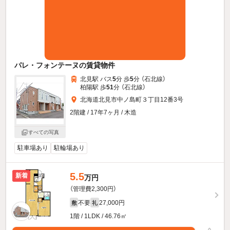
パレ・フォンテーヌの賃貸物件
北見駅 バス
5
分 歩
5
分 （石北線）
柏陽駅 歩
51
分 （石北線）
北海道北見市中ノ島町３丁目12番3号
2階建 / 17年7ヶ月 / 木造
すべての写真
駐車場あり
駐輪場あり
5.5
新着
万円
（管理費2,300円）
不要
27,000円
敷
礼
1階 / 1LDK / 46.76㎡