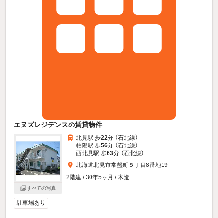
エヌズレジデンスの賃貸物件
北見駅 歩
22
分 （石北線）
柏陽駅 歩
56
分 （石北線）
西北見駅 歩
63
分 （石北線）
北海道北見市常盤町５丁目8番地19
2階建 / 30年5ヶ月 / 木造
すべての写真
駐車場あり