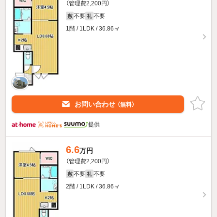
（管理費2,200円）
不要
不要
敷
礼
1階 / 1LDK / 36.86㎡
お問い合わせ
（無料）
提供
6.6
万円
（管理費2,200円）
不要
不要
敷
礼
2階 / 1LDK / 36.86㎡