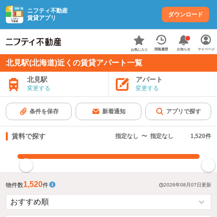
ニフティ不動産
ダウンロード
賃貸アプリ
お知らせ
閲覧履歴
マイページ
お気に入り
北見駅(北海道)近くの賃貸アパート一覧
北見駅
アパート
変更する
変更する
条件を保存
新着通知
アプリで探す
賃料で探す
指定なし
〜
指定なし
1,520
件
指定した賃料で絞り込む
1,520
物件数
件
2026年08月07日
更新