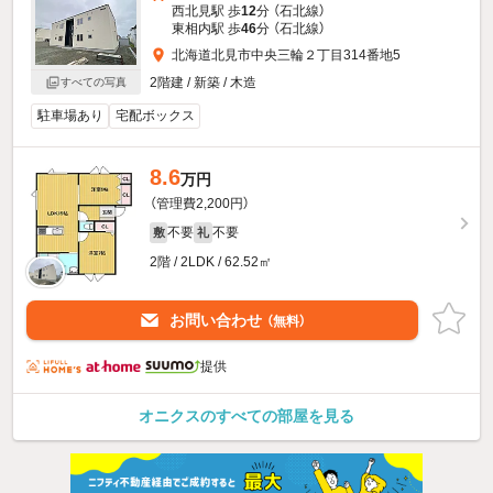
西北見駅 歩
12
分 （石北線）
東相内駅 歩
46
分 （石北線）
北海道北見市中央三輪２丁目314番地5
2階建 / 新築 / 木造
すべての写真
駐車場あり
宅配ボックス
8.6
万円
（管理費2,200円）
不要
不要
敷
礼
2階 / 2LDK / 62.52㎡
お問い合わせ
（無料）
提供
オニクスのすべての部屋を見る