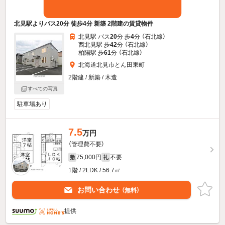
北見駅よりバス20分 徒歩4分 新築 2階建の賃貸物件
北見駅 バス
20
分 歩
4
分 （石北線）
西北見駅 歩
42
分 （石北線）
柏陽駅 歩
61
分 （石北線）
北海道北見市とん田東町
2階建 / 新築 / 木造
すべての写真
駐車場あり
7.5
万円
（管理費不要）
75,000円
不要
敷
礼
1階 / 2LDK / 56.7㎡
お問い合わせ
（無料）
提供