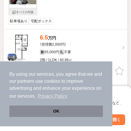
すべての写真
駐車場あり
宅配ボックス
6.5
万円
（管理費2,000円）
65,000円
不要
敷
礼
2階 / 1LDK / 40.88㎡
お問い合わせ
（無料）
By using our services, you agree that we and
our
partners
use cookies to improve
提供
advertising and enhance your experience on
アプリに切り替えて、サクサクお部屋探し
our services.
Privacy Policy
Vert.bonheurのすべての部屋を見る
会員登録なしですぐ使える。マップ検索やお気に入り保存など、
アプリ限定の便利な機能が使えます！
OK
Web版で続行
アプリを開く
駅・沿線を変更
絞り込み条件を変更