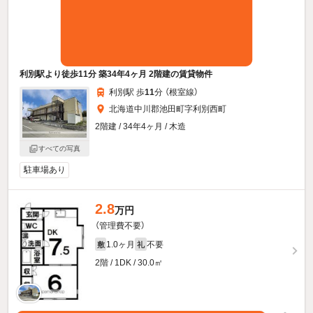
利別駅より徒歩11分 築34年4ヶ月 2階建の賃貸物件
利別駅 歩
11
分 （根室線）
北海道中川郡池田町字利別西町
2階建 / 34年4ヶ月 / 木造
すべての写真
駐車場あり
2.8
万円
（管理費不要）
1.0ヶ月
不要
敷
礼
2階 / 1DK / 30.0㎡