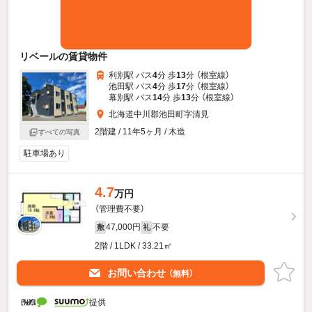
リベールの賃貸物件
利別駅 バス
4
分 歩
13
分 （根室線）
池田駅 バス
4
分 歩
17
分 （根室線）
幕別駅 バス
14
分 歩
13
分 （根室線）
北海道中川郡池田町字清見
2階建 / 11年5ヶ月 / 木造
すべての写真
駐車場あり
4.7
万円
（管理費不要）
47,000円
不要
敷
礼
2階 / 1LDK / 33.21㎡
お問い合わせ
（無料）
提供