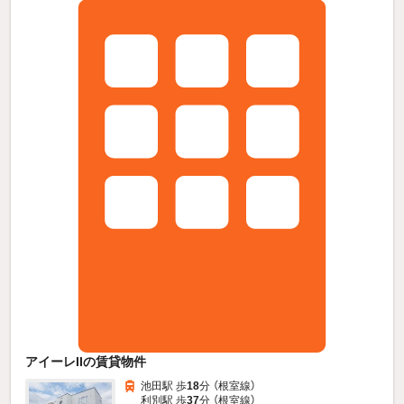
アイーレIIの賃貸物件
池田駅 歩
18
分 （根室線）
利別駅 歩
37
分 （根室線）