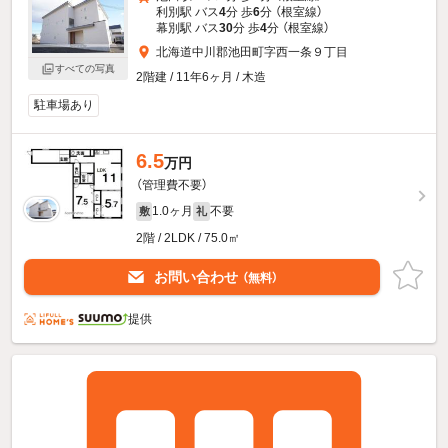
利別駅 バス
4
分 歩
6
分 （根室線）
幕別駅 バス
30
分 歩
4
分 （根室線）
北海道中川郡池田町字西一条９丁目
すべての写真
2階建 / 11年6ヶ月 / 木造
駐車場あり
6.5
万円
（管理費不要）
1.0ヶ月
不要
敷
礼
2階 / 2LDK / 75.0㎡
お問い合わせ
（無料）
提供