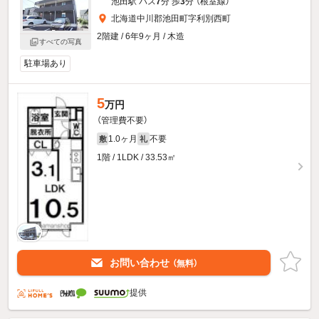
池田駅 バス
7
分 歩
3
分 （根室線）
北海道中川郡池田町字利別西町
2階建 / 6年9ヶ月 / 木造
すべての写真
駐車場あり
5
万円
（管理費不要）
1.0ヶ月
不要
敷
礼
1階 / 1LDK / 33.53㎡
お問い合わせ
（無料）
提供