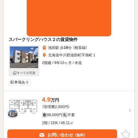
スパークリングハウス２の賃貸物件
池田駅 歩
19
分 （根室線）
北海道中川郡池田町字旭町１
2階建 / 9年10ヶ月 / 木造
すべての写真
駐車場あり
4.9
万円
（管理費2,000円）
98,000円
不要
敷
礼
2階 / 1DK / 46.11㎡
お問い合わせ
（無料）