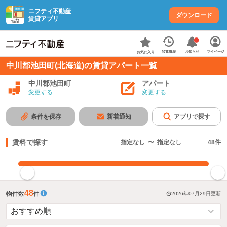
ニフティ不動産
ダウンロード
賃貸アプリ
お知らせ
閲覧履歴
マイページ
お気に入り
中川郡池田町(北海道)の賃貸アパート一覧
中川郡池田町
アパート
変更する
変更する
条件を保存
新着通知
アプリで探す
賃料で探す
指定なし
〜
指定なし
48
件
指定した賃料で絞り込む
48
物件数
件
2026年07月29日
更新