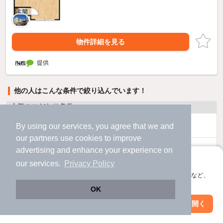
物件詳細を見る
提供
他の人はこんな条件で絞り込んでいます！
人気のこだわり条件
バス・トイレ別
2階以上
By using our services, you agree that we and
our
partners
use cookies to improve
駐車場あり
ペット相談
advertising and enhance your experience on
アプリに切り替えて、サクサクお部屋探し
our services.
Privacy Policy
洗濯機置場あり
独立洗面台
会員登録なしですぐ使える。マップ検索やお気に入り保存など、
アプリ限定の便利な機能が使えます！
OK
エアコンあり
都市ガス
Web版で続行
アプリを開く
市区町村を変更
絞り込み条件を変更
温水洗浄便座
オートロック