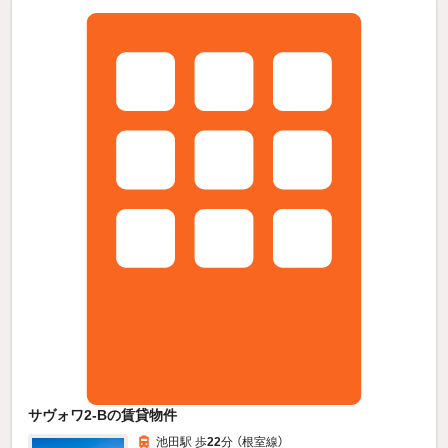
サヴォワ2-Bの賃貸物件
池田駅 歩
22
分 （根室線）