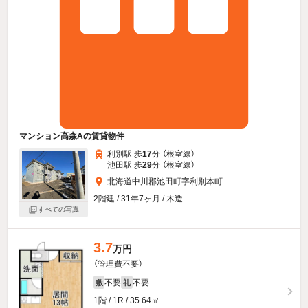
マンション高森Aの賃貸物件
利別駅 歩
17
分 （根室線）
池田駅 歩
29
分 （根室線）
北海道中川郡池田町字利別本町
2階建 / 31年7ヶ月 / 木造
すべての写真
3.7
万円
（管理費不要）
不要
不要
敷
礼
1階 / 1R / 35.64㎡