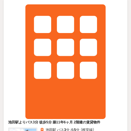
池田駅よりバス3分 徒歩5分 築11年6ヶ月 2階建の賃貸物件
池田駅 バス
3
分 歩
5
分 （根室線）