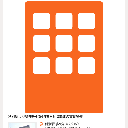
利別駅より徒歩9分 築6年9ヶ月 2階建の賃貸物件
利別駅 歩
9
分 （根室線）