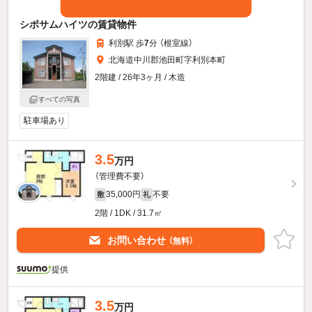
シボサムハイツの賃貸物件
利別駅 歩
7
分 （根室線）
北海道中川郡池田町字利別本町
2階建 / 26年3ヶ月 / 木造
すべての写真
駐車場あり
3.5
万円
（管理費不要）
35,000円
不要
敷
礼
2階 / 1DK / 31.7㎡
お問い合わせ
（無料）
提供
3.5
万円