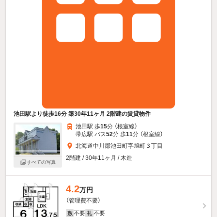
池田駅より徒歩16分 築30年11ヶ月 2階建の賃貸物件
池田駅 歩
15
分 （根室線）
帯広駅 バス
52
分 歩
11
分 （根室線）
北海道中川郡池田町字旭町３丁目
2階建 / 30年11ヶ月 / 木造
すべての写真
4.2
万円
（管理費不要）
不要
不要
敷
礼