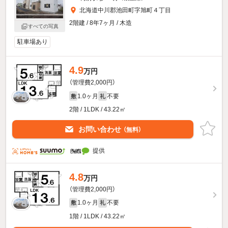
北海道中川郡池田町字旭町４丁目
2階建 / 8年7ヶ月 / 木造
すべての写真
駐車場あり
4.9
万円
（管理費2,000円）
1.0ヶ月
不要
敷
礼
2階 / 1LDK / 43.22㎡
お問い合わせ
（無料）
提供
4.8
万円
（管理費2,000円）
1.0ヶ月
不要
敷
礼
1階 / 1LDK / 43.22㎡