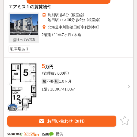
エアミス１の賃貸物件
利別駅 歩
8
分 （根室線）
池田駅 バス
10
分 歩
9
分 （根室線）
北海道中川郡池田町字利別本町
2階建 / 11年7ヶ月 / 木造
すべての写真
駐車場あり
5
万円
（管理費3,000円）
不要
1.0ヶ月
敷
礼
1階 / 1LDK / 41.03㎡
お問い合わせ
（無料）
提供