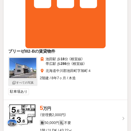
ブリーゼIII2-Bの賃貸物件
池田駅 歩
18
分 （根室線）
帯広駅 歩
286
分 （根室線）
北海道中川郡池田町字旭町４
2階建 / 8年7ヶ月 / 木造
すべての写真
駐車場あり
5
万円
（管理費2,000円）
50,000円
不要
敷
礼
1階 / 1LDK / 43.22㎡