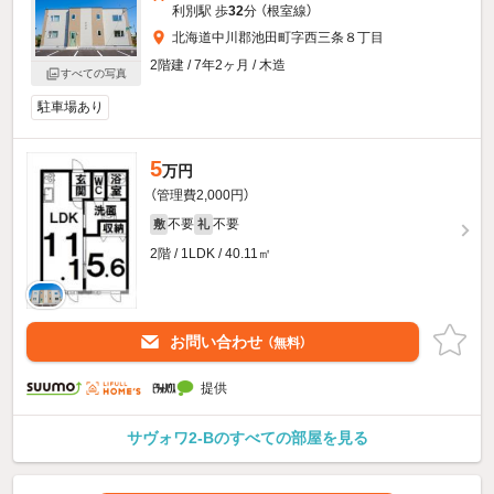
利別駅 歩
32
分 （根室線）
北海道中川郡池田町字西三条８丁目
2階建 / 7年2ヶ月 / 木造
すべての写真
駐車場あり
5
万円
（管理費2,000円）
不要
不要
敷
礼
2階 / 1LDK / 40.11㎡
お問い合わせ
（無料）
提供
サヴォワ2-Bのすべての部屋を見る