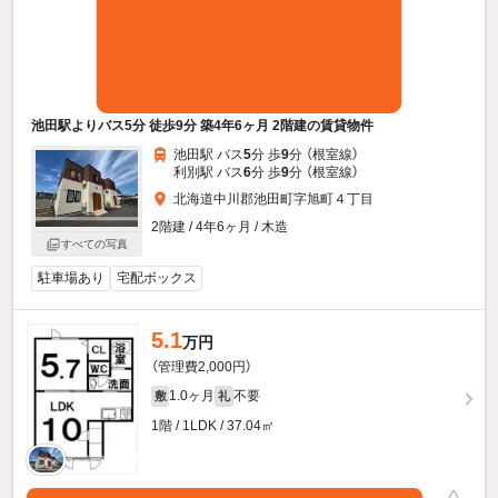
池田駅よりバス5分 徒歩9分 築4年6ヶ月 2階建の賃貸物件
池田駅 バス
5
分 歩
9
分 （根室線）
利別駅 バス
6
分 歩
9
分 （根室線）
北海道中川郡池田町字旭町４丁目
2階建 / 4年6ヶ月 / 木造
すべての写真
駐車場あり
宅配ボックス
5.1
万円
（管理費2,000円）
1.0ヶ月
不要
敷
礼
1階 / 1LDK / 37.04㎡