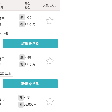
料
敷金
お気に入り
費等
礼金
不要
敷
万円
1.0ヶ月
要
礼
人不要
詳細を見る
不要
敷
万円
1.0ヶ月
要
礼
2口以上
詳細を見る
不要
敷
万円
35,000円
要
礼