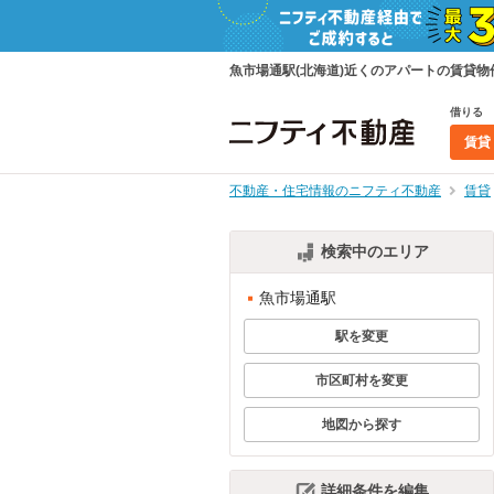
魚市場通駅(北海道)近くのアパートの賃貸
借りる
賃貸
不動産・住宅情報のニフティ不動産
賃貸
検索中のエリア
魚市場通駅
駅を変更
市区町村を変更
地図から探す
詳細条件を編集