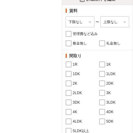
賃料
〜
管理費など込み
敷金無し
礼金無し
間取り
1R
1K
1DK
1LDK
2K
2DK
2LDK
3K
3DK
3LDK
4K
4DK
4LDK
5DK
5LDK以上