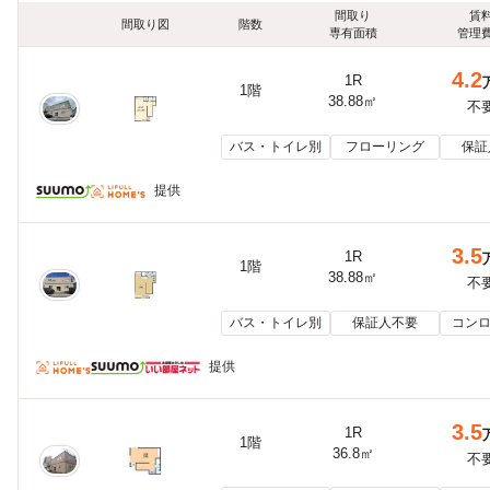
間取り
賃
間取り図
階数
専有面積
管理
4.2
1R
1階
38.88㎡
不
バス・トイレ別
フローリング
保証
提供
3.5
1R
1階
38.88㎡
不
バス・トイレ別
保証人不要
コンロ
提供
3.5
1R
1階
36.8㎡
不