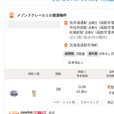
メゾンドクレール１の賃貸物件
魚市場通駅 歩
8
分 （函館市
市役所前駅 歩
6
分 （函館市
松風町駅 歩
8
分 （函館市電本
ほか2駅（徒歩20分圏内）
北海道函館市旭町
2階建
6年4ヶ
総階数
築年数
駐車場あり
間取り
賃
間取り図
階数
専有面積
管理
6
1LDK
万
1階
43.88㎡
不
バス・トイレ別
フローリング
保証
提供