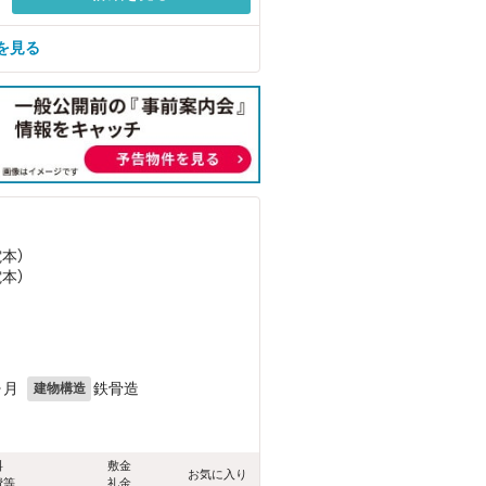
を見る
電本）
電本）
ヶ月
鉄骨造
建物構造
料
敷金
お気に入り
費等
礼金