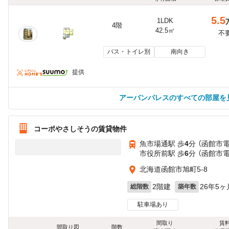
5.5
1LDK
4階
42.5㎡
不
バス・トイレ別
南向き
提供
アーバンパレスのすべての部屋を
コーポやさしそうの賃貸物件
魚市場通駅 歩
4
分 （函館市
市役所前駅 歩
6
分 （函館市
北海道函館市旭町5-8
2階建
26年5ヶ
総階数
築年数
駐車場あり
間取り
賃
間取り図
階数