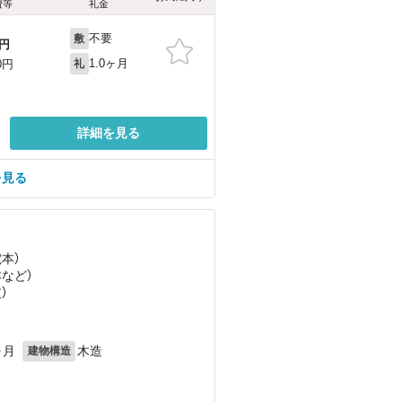
費等
礼金
不要
敷
円
1.0ヶ月
0円
礼
詳細を見る
を見る
電本）
本
など
）
）
ヶ月
木造
建物構造