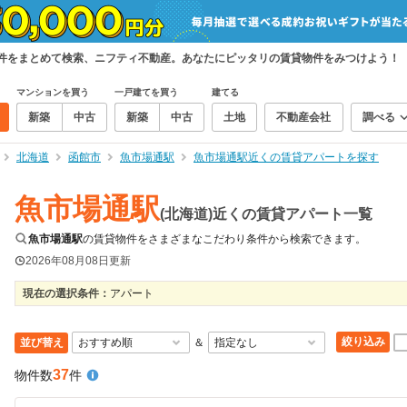
物件をまとめて検索、ニフティ不動産。あなたにピッタリの賃貸物件をみつけよう！
マンションを買う
一戸建てを買う
建てる
新築
中古
新築
中古
土地
不動産会社
調べる
北海道
函館市
魚市場通駅
魚市場通駅近くの賃貸アパートを探す
魚市場通駅
(北海道)近くの賃貸アパート一覧
魚市場通駅
の賃貸物件をさまざまなこだわり条件から検索できます。
2026年08月08日
更新
現在の選択条件：
アパート
絞り込み
並び替え
＆
37
物件数
件