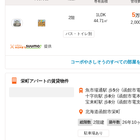
専有面積
管理
5
1LDK
万
2階
44.71㎡
2,00
バス・トイレ別
提供
コーポやさしそうのすべての部屋
栄町アパートの賃貸物件
魚市場通駅 歩
5
分 （函館市
十字街駅 歩
8
分 （函館市電
宝来町駅 歩
8
分 （函館市電支
北海道函館市栄町
2階建
26年10
総階数
築年数
駐車場あり