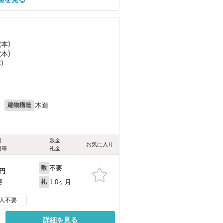
電本）
電本）
）
月
木造
建物構造
料
敷金
お気に入り
費等
礼金
不要
敷
円
1.0ヶ月
要
礼
人不要
詳細を見る