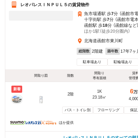
レオパレスＩＮＰＵＬ５の賃貸物件
魚市場通駅 歩
7
分 （函館市
十字街駅 歩
7
分 （函館市電
函館駅 歩
18
分 （函館線
など
ほか1駅（徒歩20分圏内）
北海道函館市東川町
2階建
17年7ヶ
総階数
築年数
駐車場あり
駐輪場あり
間取り
賃
間取り図
階数
専有面積
管理
新着
6
1K
万
2階
23.18㎡
4,00
バス・トイレ別
フローリング
保証
ほか提供
レオパレスＩＮＰＵＬ５のすべての部