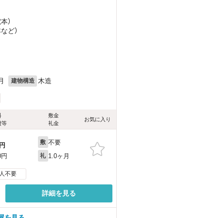
電本）
本
など
）
）
月
木造
建物構造
料
敷金
お気に入り
費等
礼金
不要
敷
円
1.0ヶ月
0円
礼
人不要
詳細を見る
屋を見る