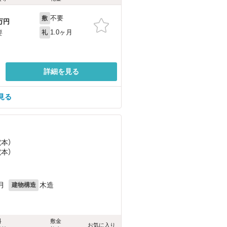
不要
敷
万円
1.0ヶ月
要
礼
詳細を見る
見る
電本）
電本）
月
木造
建物構造
料
敷金
お気に入り