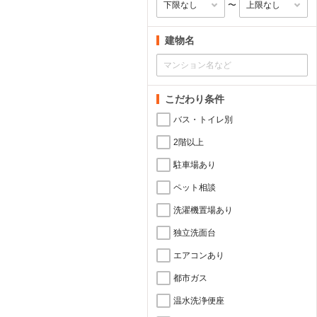
〜
建物名
こだわり条件
バス・トイレ別
2階以上
駐車場あり
ペット相談
洗濯機置場あり
独立洗面台
エアコンあり
都市ガス
温水洗浄便座