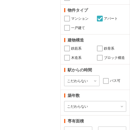
物件タイプ
マンション
アパート
一戸建て
建物構造
鉄筋系
鉄骨系
木造系
ブロック構造
駅からの時間
バス可
築年数
専有面積