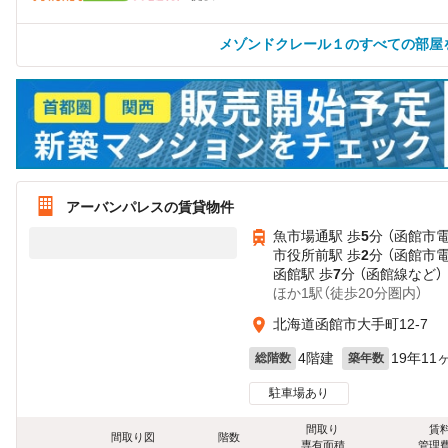
メゾンドクレール１のすべての部屋
アーバンパレスの賃貸物件
魚市場通駅 歩
5
分 （函館市
市役所前駅 歩
2
分 （函館市
函館駅 歩
7
分 （函館線
など
）
ほか1駅（徒歩20分圏内）
北海道函館市大手町12-7
4階建
19年11
総階数
築年数
駐車場あり
間取り
賃
間取り図
階数
専有面積
管理