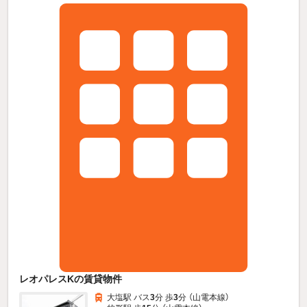
レオパレスKの賃貸物件
大塩駅 バス
3
分 歩
3
分 （山電本線）