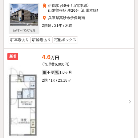
伊保駅 歩
6
分 （山電本線）
山陽曽根駅 歩
20
分 （山電本線）
兵庫県高砂市伊保崎南
2階建 / 21年 / 木造
すべての写真
駐車場あり
駐輪場あり
宅配ボックス
4.6
新着
万円
（管理費6,000円）
不要
1.0ヶ月
敷
礼
2階 / 1K / 23.18㎡