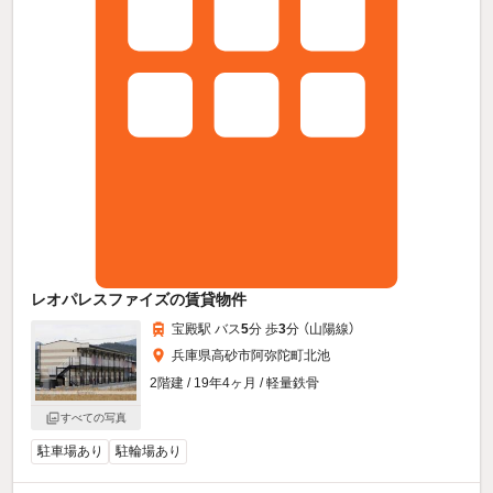
レオパレスファイズの賃貸物件
宝殿駅 バス
5
分 歩
3
分 （山陽線）
兵庫県高砂市阿弥陀町北池
2階建 / 19年4ヶ月 / 軽量鉄骨
すべての写真
駐車場あり
駐輪場あり