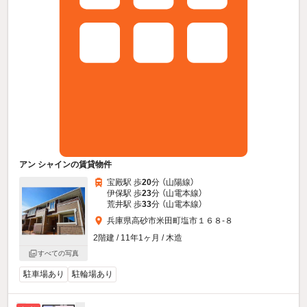
アン シャインの賃貸物件
宝殿駅 歩
20
分 （山陽線）
伊保駅 歩
23
分 （山電本線）
荒井駅 歩
33
分 （山電本線）
兵庫県高砂市米田町塩市１６８-８
2階建 / 11年1ヶ月 / 木造
すべての写真
駐車場あり
駐輪場あり