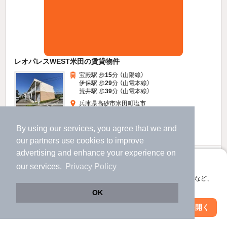
レオパレスWEST米田の賃貸物件
宝殿駅 歩
15
分 （山陽線）
伊保駅 歩
29
分 （山電本線）
荒井駅 歩
39
分 （山電本線）
兵庫県高砂市米田町塩市
2階建 / 23年5ヶ月 / 軽量鉄骨
すべての写真
By using our services, you agree that we and
駐車場あり
駐輪場あり
宅配ボックス
our
partners
use cookies to improve
advertising and enhance your experience on
4
新着
万円
アプリに切り替えて、サクサクお部屋探し
our services.
Privacy Policy
（管理費6,000円）
会員登録なしですぐ使える。マップ検索やお気に入り保存など、
不要
1.0ヶ月
敷
礼
アプリ限定の便利な機能が使えます！
OK
1階 / 1K / 23.18㎡
Web版で続行
アプリを開く
市区町村を変更
絞り込み条件を変更