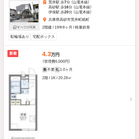
荒井駅 歩
7
分 （山電本線）
高砂駅 歩
16
分 （山電本線）
伊保駅 歩
20
分 （山電本線）
兵庫県高砂市荒井町紙町
2階建 / 19年8ヶ月 / 軽量鉄骨
すべての写真
駐輪場あり
宅配ボックス
4.3
新着
万円
（管理費6,000円）
不要
1.0ヶ月
敷
礼
2階 / 1K / 20.28㎡