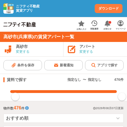
ニフティ不動産
ダウンロード
賃貸アプリ
お知らせ
閲覧履歴
マイページ
お気に入り
高砂市(兵庫県)の賃貸アパート一覧
高砂市
アパート
変更する
変更する
条件を保存
新着通知
アプリで探す
賃料で探す
指定なし
〜
指定なし
476
件
指定した賃料で絞り込む
476
物件数
件
2026年08月07日
更新