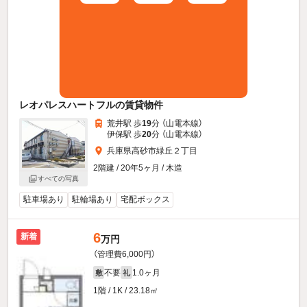
レオパレスハートフルの賃貸物件
荒井駅 歩
19
分 （山電本線）
伊保駅 歩
20
分 （山電本線）
兵庫県高砂市緑丘２丁目
2階建 / 20年5ヶ月 / 木造
すべての写真
駐車場あり
駐輪場あり
宅配ボックス
6
新着
万円
（管理費6,000円）
不要
1.0ヶ月
敷
礼
1階 / 1K / 23.18㎡