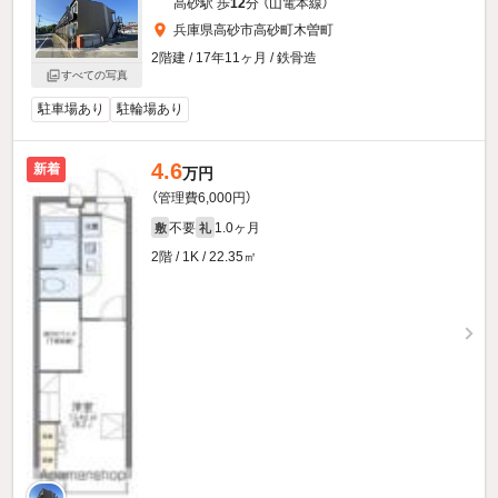
高砂駅 歩
12
分 （山電本線）
兵庫県高砂市高砂町木曽町
2階建 / 17年11ヶ月 / 鉄骨造
すべての写真
駐車場あり
駐輪場あり
4.6
新着
万円
（管理費6,000円）
不要
1.0ヶ月
敷
礼
2階 / 1K / 22.35㎡