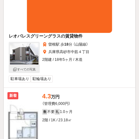
レオパレスグリーングラスの賃貸物件
曽根駅 歩
18
分 （山陽線）
兵庫県高砂市中筋４丁目
2階建 / 18年5ヶ月 / 木造
すべての写真
駐車場あり
駐輪場あり
4.3
新着
万円
（管理費6,000円）
不要
1.0ヶ月
敷
礼
2階 / 1K / 23.18㎡