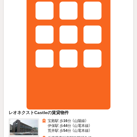
レオネクストCastleの賃貸物件
宝殿駅 歩
16
分 （山陽線）
伊保駅 歩
44
分 （山電本線）
荒井駅 歩
54
分 （山電本線）