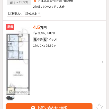
兵庫県高砂市阿弥陀町魚橋
すべての写真
2階建 / 10年2ヶ月 / 木造
駐車場あり
駐輪場あり
4.5
新着
万円
（管理費6,000円）
不要
1.0ヶ月
敷
礼
1階 / 1K / 25.89㎡
お問い合わせ
（無料）