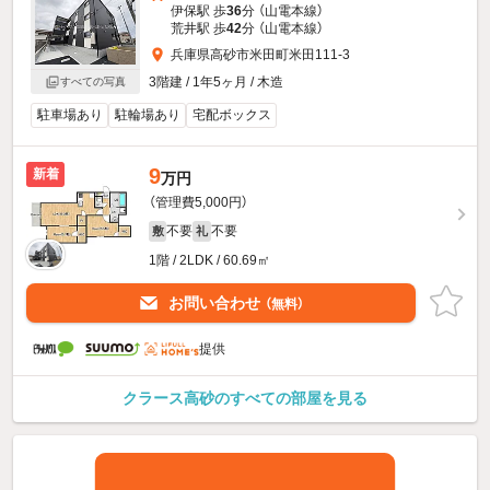
伊保駅 歩
36
分 （山電本線）
荒井駅 歩
42
分 （山電本線）
兵庫県高砂市米田町米田111-3
3階建 / 1年5ヶ月 / 木造
すべての写真
駐車場あり
駐輪場あり
宅配ボックス
9
新着
万円
（管理費5,000円）
不要
不要
敷
礼
1階 / 2LDK / 60.69㎡
お問い合わせ
（無料）
提供
クラース高砂のすべての部屋を見る