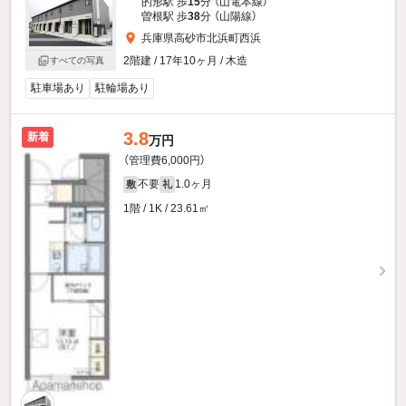
的形駅 歩
15
分 （山電本線）
曽根駅 歩
38
分 （山陽線）
兵庫県高砂市北浜町西浜
2階建 / 17年10ヶ月 / 木造
すべての写真
駐車場あり
駐輪場あり
3.8
新着
万円
（管理費6,000円）
不要
1.0ヶ月
敷
礼
1階 / 1K / 23.61㎡