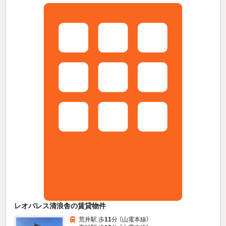
レオパレス清浪舎の賃貸物件
荒井駅 歩
11
分 （山電本線）