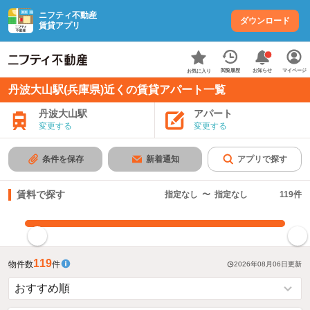
ニフティ不動産
ダウンロード
賃貸アプリ
お知らせ
閲覧履歴
マイページ
お気に入り
丹波大山駅(兵庫県)近くの賃貸アパート一覧
丹波大山駅
アパート
変更する
変更する
条件を保存
新着通知
アプリで探す
賃料で探す
指定なし
〜
指定なし
119
件
指定した賃料で絞り込む
119
物件数
件
2026年08月06日
更新