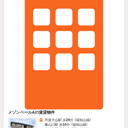
メゾンベールAの賃貸物件
丹波大山駅 歩
29
分 （福知山線）
篠山口駅 歩
10
分 （福知山線）