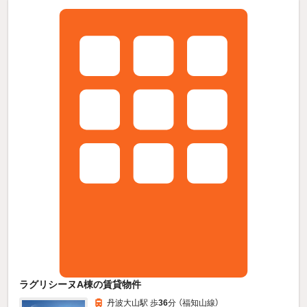
ラグリシーヌA棟の賃貸物件
丹波大山駅 歩
36
分 （福知山線）