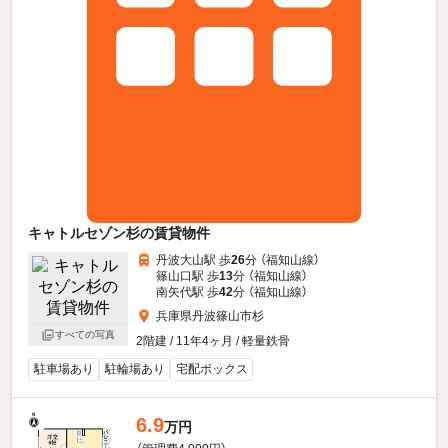
キャトルセゾン杉の賃貸物件
丹波大山駅 歩
26
分 （福知山線）
篠山口駅 歩
13
分 （福知山線）
南矢代駅 歩
42
分 （福知山線）
兵庫県丹波篠山市杉
すべての写真
2階建 / 11年4ヶ月 / 軽量鉄骨
駐車場あり
駐輪場あり
宅配ボックス
6.9
万円