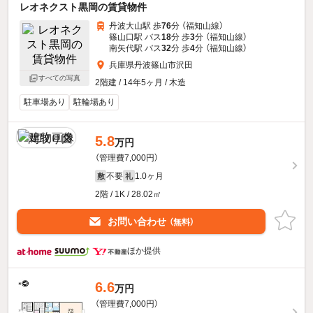
レオネクスト黒岡の賃貸物件
丹波大山駅 歩
76
分 （福知山線）
篠山口駅 バス
18
分 歩
3
分 （福知山線）
南矢代駅 バス
32
分 歩
4
分 （福知山線）
兵庫県丹波篠山市沢田
すべての写真
2階建 / 14年5ヶ月 / 木造
駐車場あり
駐輪場あり
5.8
万円
（管理費7,000円）
不要
1.0ヶ月
敷
礼
2階 / 1K / 28.02㎡
お問い合わせ
（無料）
ほか提供
6.6
万円
（管理費7,000円）