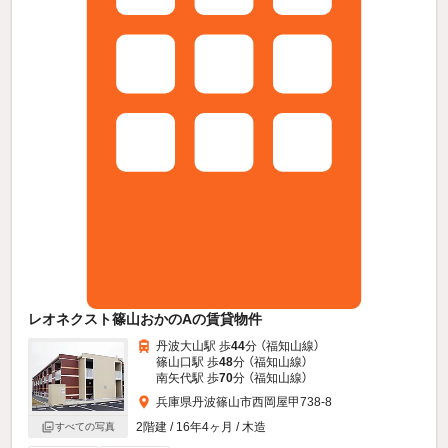
レオネクスト篠山おかのAの賃貸物件
丹波大山駅 歩
44
分 （福知山線）
篠山口駅 歩
48
分 （福知山線）
南矢代駅 歩
70
分 （福知山線）
兵庫県丹波篠山市西岡屋甲738-8
2階建 / 16年4ヶ月 / 木造
すべての写真