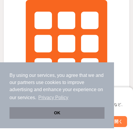
By using our services, you agree that we and
our
partners
use cookies to improve
advertising and enhance your experience on
アプリに切り替えて、サクサクお部屋探し
our services.
Privacy Policy
会員登録なしですぐ使える。マップ検索やお気に入り保存など、
アプリ限定の便利な機能が使えます！
OK
篠山口駅より徒歩5分 築16年5ヶ月 2階建の賃貸物件
Web版で続行
アプリを開く
駅・沿線を変更
絞り込み条件を変更
丹波大山駅 歩
34
分 （福知山線）
篠山口駅 歩
4
分 （福知山線）