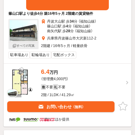
篠山口駅より徒歩4分 築16年5ヶ月 2階建の賃貸物件
丹波大山駅 歩
34
分 （福知山線）
篠山口駅 歩
4
分 （福知山線）
南矢代駅 歩
28
分 （福知山線）
兵庫県丹波篠山市大沢新112-2
2階建 / 16年5ヶ月 / 軽量鉄骨
すべての写真
駐車場あり
駐輪場あり
宅配ボックス
6.4
万円
（管理費4,000円）
不要
不要
敷
礼
2階 / 1LDK / 41.29㎡
お問い合わせ
（無料）
ほか提供