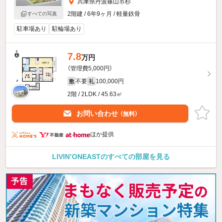
兵庫県丹波篠山市杉
2階建 / 6年9ヶ月 / 軽量鉄骨
すべての写真
駐車場あり
駐輪場あり
7.8
万円
（管理費5,000円）
不要
100,000円
敷
礼
2階 / 2LDK / 45.63㎡
お問い合わせ
（無料）
ほか提供
LIVIN’ONEASTのすべての部屋を見る