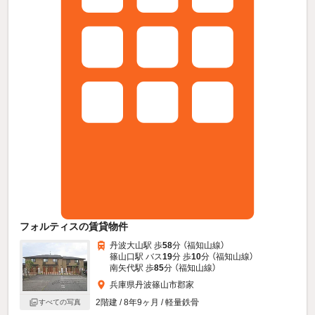
フォルティスの賃貸物件
丹波大山駅 歩
58
分 （福知山線）
篠山口駅 バス
19
分 歩
10
分 （福知山線）
南矢代駅 歩
85
分 （福知山線）
兵庫県丹波篠山市郡家
2階建 / 8年9ヶ月 / 軽量鉄骨
すべての写真