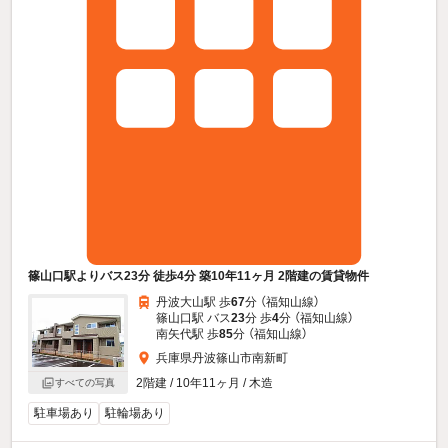
篠山口駅よりバス23分 徒歩4分 築10年11ヶ月 2階建の賃貸物件
丹波大山駅 歩
67
分 （福知山線）
篠山口駅 バス
23
分 歩
4
分 （福知山線）
南矢代駅 歩
85
分 （福知山線）
兵庫県丹波篠山市南新町
2階建 / 10年11ヶ月 / 木造
すべての写真
駐車場あり
駐輪場あり