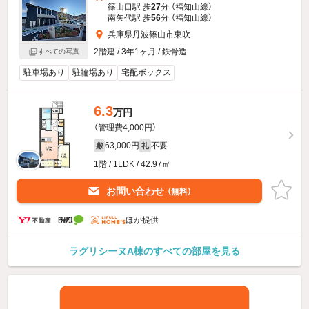
篠山口駅 歩
27
分 （福知山線）
南矢代駅 歩
56
分 （福知山線）
兵庫県丹波篠山市東吹
2階建 / 3年1ヶ月 / 鉄骨造
すべての写真
駐車場あり
駐輪場あり
宅配ボックス
6.3
万円
（管理費4,000円）
63,000円
不要
敷
礼
1階 / 1LDK / 42.97㎡
お問い合わせ
（無料）
ほか提供
ラグリシーヌA棟のすべての部屋を見る