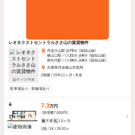
レオネクストセントラルささ山の賃貸物件
丹波大山駅 歩
75
分 （福知山線）
篠山口駅 バス
21
分 歩
6
分 （福知山線）
南矢代駅 バス
34
分 歩
6
分 （福知山線）
兵庫県丹波篠山市黒岡
2階建 / 15年11ヶ月 / 木造
すべての写真
駐車場あり
駐輪場あり
7.3
万円
（管理費7,000円）
不要
1.0ヶ月
敷
礼
1階 / 1K / 28.02㎡