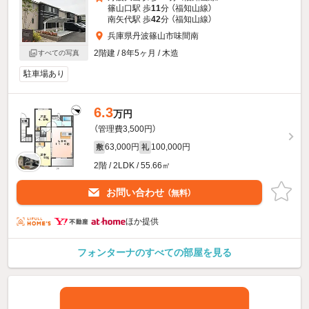
篠山口駅 歩
11
分 （福知山線）
南矢代駅 歩
42
分 （福知山線）
兵庫県丹波篠山市味間南
2階建 / 8年5ヶ月 / 木造
すべての写真
駐車場あり
6.3
万円
（管理費3,500円）
63,000円
100,000円
敷
礼
2階 / 2LDK / 55.66㎡
お問い合わせ
（無料）
ほか提供
フォンターナのすべての部屋を見る