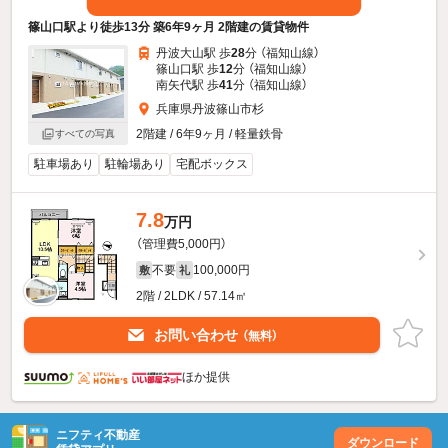
篠山口駅より徒歩13分 築6年9ヶ月 2階建の賃貸物件
丹波大山駅 歩
28
分 （福知山線）
篠山口駅 歩
12
分 （福知山線）
南矢代駅 歩
41
分 （福知山線）
兵庫県丹波篠山市杉
2階建 / 6年9ヶ月 / 軽量鉄骨
すべての写真
駐車場あり
駐輪場あり
宅配ボックス
7.8
万円
（管理費5,000円）
不要
100,000円
敷
礼
2階 / 2LDK / 57.14㎡
お問い合わせ
（無料）
ほか提供
ニフティ不動産
ダウンロード