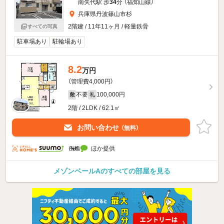
南矢代駅 歩
34
分 （福知山線）
兵庫県丹波篠山市杉
2階建 / 11年11ヶ月 / 軽量鉄骨
すべての写真
駐車場あり
駐輪場あり
8.2
万円
（管理費4,000円）
不要
100,000円
敷
礼
2階 / 2LDK / 62.1㎡
お問い合わせ
（無料）
ほか提供
メゾンベールAのすべての部屋を見る