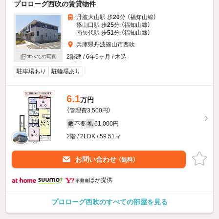
プロローグ西吹の賃貸物件
丹波大山駅 歩
20
分 （福知山線）
篠山口駅 歩
25
分 （福知山線）
南矢代駅 歩
51
分 （福知山線）
兵庫県丹波篠山市西吹
2階建 / 6年9ヶ月 / 木造
すべての写真
駐車場あり
駐輪場あり
6.1
万円
（管理費3,500円）
不要
61,000円
敷
礼
2階 / 2LDK / 59.51㎡
お問い合わせ
（無料）
ほか提供
プロローグ西吹のすべての部屋を見る