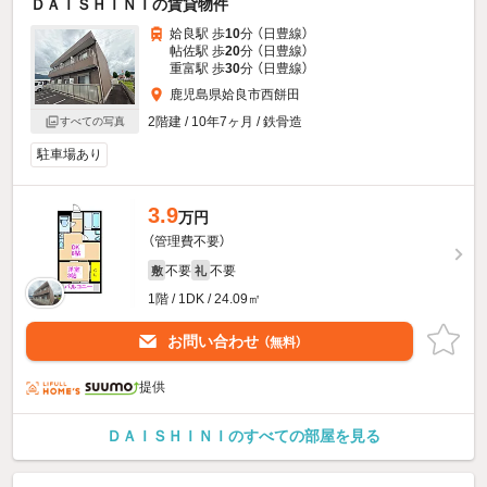
ＤＡＩＳＨＩＮＩの賃貸物件
姶良駅 歩
10
分 （日豊線）
帖佐駅 歩
20
分 （日豊線）
重富駅 歩
30
分 （日豊線）
鹿児島県姶良市西餅田
2階建 / 10年7ヶ月 / 鉄骨造
すべての写真
駐車場あり
3.9
万円
（管理費不要）
不要
不要
敷
礼
1階 / 1DK / 24.09㎡
お問い合わせ
（無料）
提供
ＤＡＩＳＨＩＮＩのすべての部屋を見る