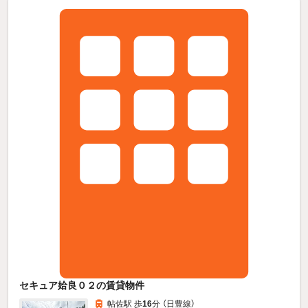
セキュア姶良０２の賃貸物件
帖佐駅 歩
16
分 （日豊線）