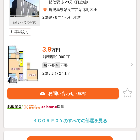
帖佐駅 歩
29
分 （日豊線）
鹿児島県姶良市加治木町木田
2階建 / 8年7ヶ月 / 木造
すべての写真
駐車場あり
3.9
万円
（管理費1,000円）
不要
不要
敷
礼
2階 / 1R / 27.1㎡
お問い合わせ
（無料）
提供
ＫＣＯＲＰＯＹのすべての部屋を見る