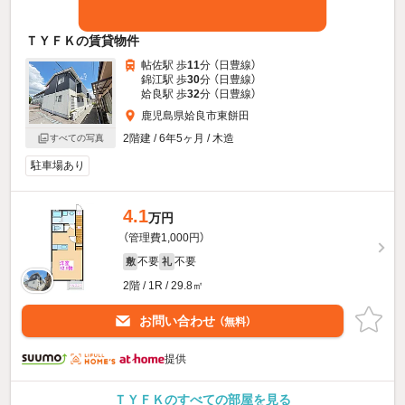
ＴＹＦＫの賃貸物件
帖佐駅 歩
11
分 （日豊線）
錦江駅 歩
30
分 （日豊線）
姶良駅 歩
32
分 （日豊線）
鹿児島県姶良市東餅田
2階建 / 6年5ヶ月 / 木造
すべての写真
駐車場あり
4.1
万円
（管理費1,000円）
不要
不要
敷
礼
2階 / 1R / 29.8㎡
お問い合わせ
（無料）
提供
ＴＹＦＫのすべての部屋を見る