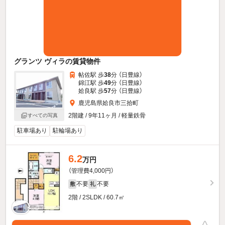
グランツ ヴィラの賃貸物件
帖佐駅 歩
38
分 （日豊線）
錦江駅 歩
49
分 （日豊線）
姶良駅 歩
57
分 （日豊線）
鹿児島県姶良市三拾町
2階建 / 9年11ヶ月 / 軽量鉄骨
すべての写真
駐車場あり
駐輪場あり
6.2
万円
（管理費4,000円）
不要
不要
敷
礼
2階 / 2SLDK / 60.7㎡