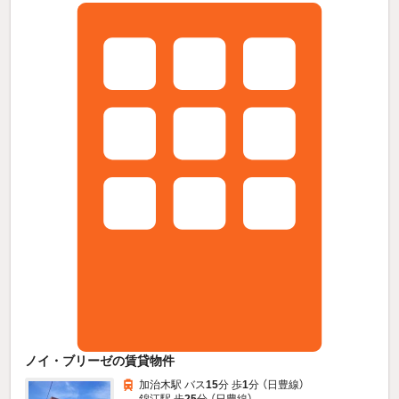
ノイ・ブリーゼの賃貸物件
加治木駅 バス
15
分 歩
1
分 （日豊線）