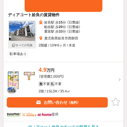
ディアコート姶良の賃貸物件
姶良駅 歩
15
分 （日豊線）
帖佐駅 歩
20
分 （日豊線）
重富駅 歩
33
分 （日豊線）
鹿児島県姶良市西餅田
2階建 / 10年6ヶ月 / 木造
すべての写真
駐車場あり
4.9
万円
（管理費2,000円）
不要
不要
敷
礼
2階 / 1SLDK / 35.4㎡
お問い合わせ
（無料）
提供