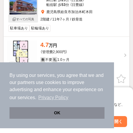
錦江駅 歩
25
分 （日豊線）
帖佐駅 歩
53
分 （日豊線）
鹿児島県姶良市加治木町木田
2階建 / 11年7ヶ月 / 鉄骨造
すべての写真
駐車場あり
駐輪場あり
4.7
万円
（管理費2,900円）
不要
1.0ヶ月
敷
礼
1階 / 2DK / 46.18㎡
By using our services, you agree that we and
お問い合わせ
（無料）
our
partners
use cookies to improve
advertising and enhance your experience on
ほか提供
アプリに切り替えて、サクサクお部屋探し
our services.
Privacy Policy
会員登録なしですぐ使える。マップ検索やお気に入り保存など、
ノイ・ブリーゼのすべての部屋を見る
アプリ限定の便利な機能が使えます！
OK
他の人はこんな条件で絞り込んでいます！
Web版で続行
アプリを開く
市区町村を変更
絞り込み条件を変更
人気のこだわり条件