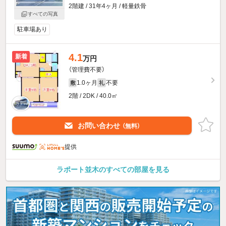
2階建 / 31年4ヶ月 / 軽量鉄骨
すべての写真
駐車場あり
4.1
新着
万円
（管理費不要）
1.0ヶ月
不要
敷
礼
2階 / 2DK / 40.0㎡
お問い合わせ
（無料）
提供
ラポート並木のすべての部屋を見る