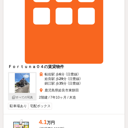
Ｆｏｒｔｕｎａ０４の賃貸物件
帖佐駅 歩
6
分 （日豊線）
姶良駅 歩
29
分 （日豊線）
錦江駅 歩
35
分 （日豊線）
鹿児島県姶良市東餅田
2階建 / 7年10ヶ月 / 木造
すべての写真
駐車場あり
宅配ボックス
4.1
万円