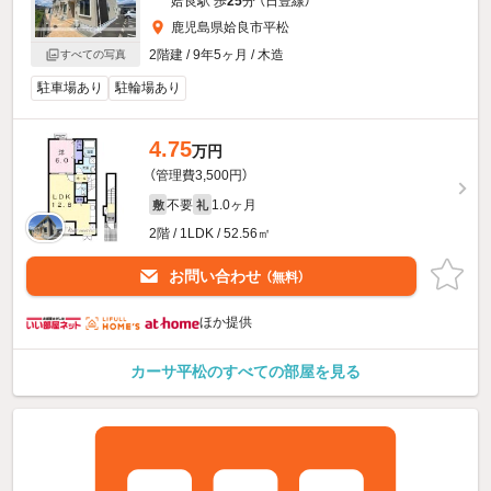
姶良駅 歩
25
分 （日豊線）
鹿児島県姶良市平松
2階建 / 9年5ヶ月 / 木造
すべての写真
駐車場あり
駐輪場あり
4.75
万円
（管理費3,500円）
不要
1.0ヶ月
敷
礼
2階 / 1LDK / 52.56㎡
お問い合わせ
（無料）
ほか提供
カーサ平松のすべての部屋を見る