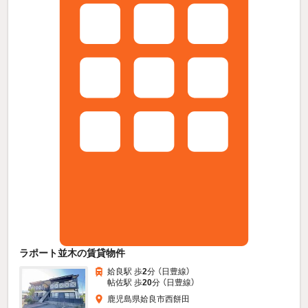
ラポート並木の賃貸物件
姶良駅 歩
2
分 （日豊線）
帖佐駅 歩
20
分 （日豊線）
鹿児島県姶良市西餅田