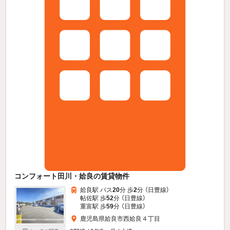
コンフォート田川・姶良の賃貸物件
姶良駅 バス
20
分 歩
2
分 （日豊線）
帖佐駅 歩
52
分 （日豊線）
重富駅 歩
59
分 （日豊線）
鹿児島県姶良市西姶良４丁目