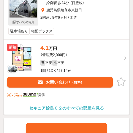
姶良駅 歩
24
分 （日豊線）
鹿児島県姶良市東餅田
2階建 / 8年6ヶ月 / 木造
すべての写真
駐車場あり
宅配ボックス
4.1
新着
万円
（管理費2,000円）
不要
不要
敷
礼
1階 / 1DK / 27.14㎡
お問い合わせ
（無料）
提供
セキュア姶良０２のすべての部屋を見る