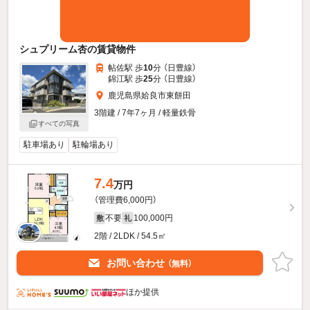
シュプリーム杏の賃貸物件
帖佐駅 歩
10
分 （日豊線）
錦江駅 歩
25
分 （日豊線）
鹿児島県姶良市東餅田
3階建 / 7年7ヶ月 / 軽量鉄骨
すべての写真
駐車場あり
駐輪場あり
7.4
万円
（管理費6,000円）
不要
100,000円
敷
礼
2階 / 2LDK / 54.5㎡
お問い合わせ
（無料）
ほか提供