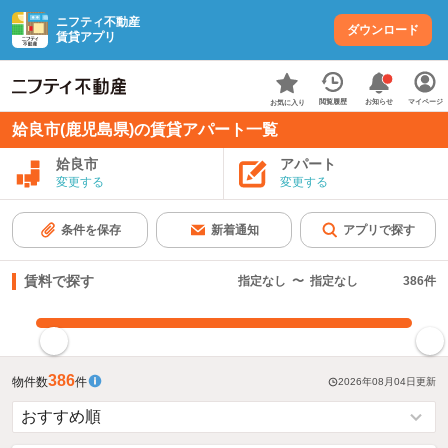
ニフティ不動産
ダウンロード
賃貸アプリ
お知らせ
閲覧履歴
マイページ
お気に入り
姶良市(鹿児島県)の賃貸アパート一覧
姶良市
アパート
変更する
変更する
条件を保存
新着通知
アプリで探す
賃料で探す
指定なし
〜
指定なし
386
件
指定した賃料で絞り込む
386
物件数
件
2026年08月04日
更新