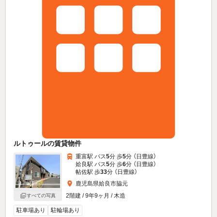
ルトゥールの賃貸物件
重富駅 バス
5
分 歩
5
分 （日豊線）
姶良駅 バス
5
分 歩
6
分 （日豊線）
帖佐駅 歩
33
分 （日豊線）
鹿児島県姶良市脇元
2階建 / 9年9ヶ月 / 木造
すべての写真
駐車場あり
駐輪場あり