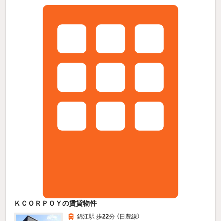
ＫＣＯＲＰＯＹの賃貸物件
錦江駅 歩
22
分 （日豊線）