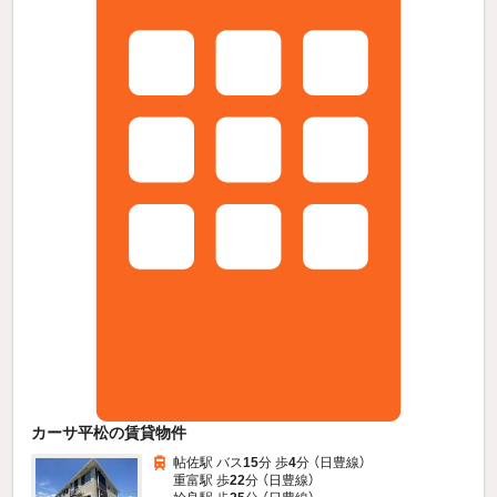
カーサ平松の賃貸物件
帖佐駅 バス
15
分 歩
4
分 （日豊線）
重富駅 歩
22
分 （日豊線）