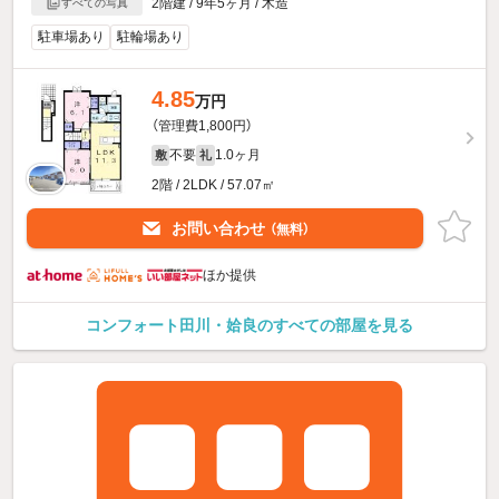
2階建 / 9年5ヶ月 / 木造
すべての写真
駐車場あり
駐輪場あり
4.85
万円
（管理費1,800円）
不要
1.0ヶ月
敷
礼
2階 / 2LDK / 57.07㎡
お問い合わせ
（無料）
ほか提供
コンフォート田川・姶良のすべての部屋を見る