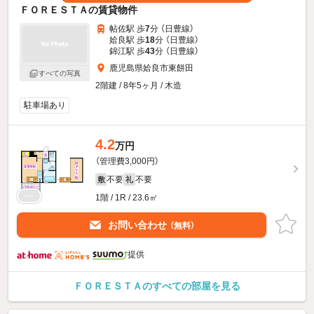
ＦＯＲＥＳＴＡの賃貸物件
帖佐駅 歩
7
分 （日豊線）
姶良駅 歩
18
分 （日豊線）
錦江駅 歩
43
分 （日豊線）
鹿児島県姶良市東餅田
すべての写真
2階建 / 8年5ヶ月 / 木造
駐車場あり
4.2
万円
（管理費3,000円）
不要
不要
敷
礼
1階 / 1R / 23.6㎡
お問い合わせ
（無料）
提供
ＦＯＲＥＳＴＡのすべての部屋を見る