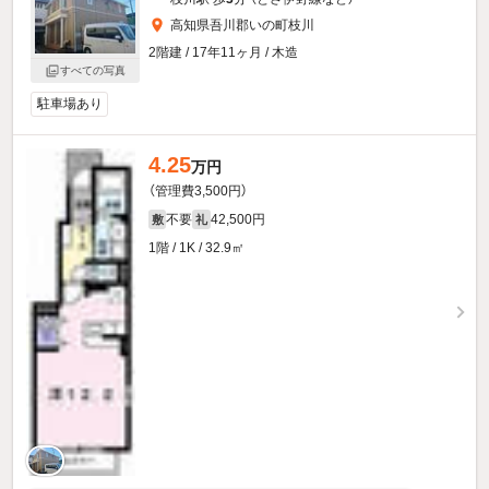
高知県吾川郡いの町枝川
2階建 / 17年11ヶ月 / 木造
すべての写真
駐車場あり
4.25
万円
（管理費3,500円）
不要
42,500円
敷
礼
1階 / 1K / 32.9㎡