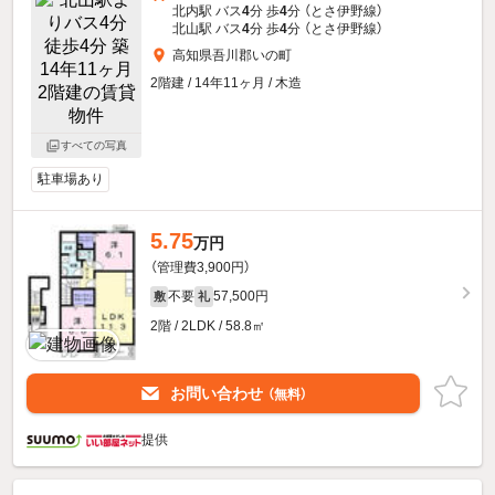
北内駅 バス
4
分 歩
4
分 （とさ伊野線）
北山駅 バス
4
分 歩
4
分 （とさ伊野線）
高知県吾川郡いの町
2階建 / 14年11ヶ月 / 木造
すべての写真
駐車場あり
5.75
万円
（管理費3,900円）
不要
57,500円
敷
礼
2階 / 2LDK / 58.8㎡
お問い合わせ
（無料）
提供