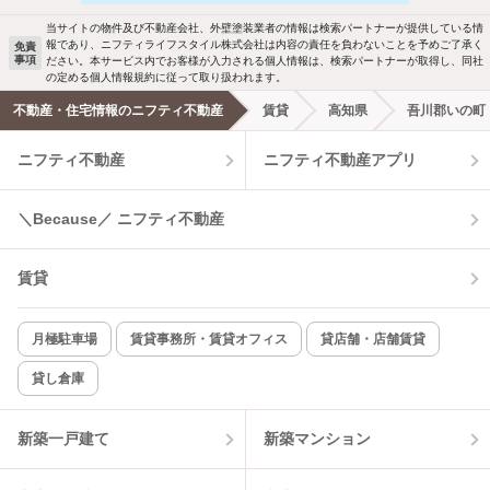
駐車場あり
ペット相談
当サイトの物件及び不動産会社、外壁塗装業者の情報は検索パートナーが提供している情
報であり、ニフティライフスタイル株式会社は内容の責任を負わないことを予めご了承く
免責
事項
ださい。本サービス内でお客様が入力される個人情報は、検索パートナーが取得し、同社
洗濯機置場あり
独立洗面台
の定める個人情報規約に従って取り扱われます。
不動産・住宅情報のニフティ不動産
賃貸
高知県
吾川郡いの町
エアコンあり
都市ガス
ニフティ不動産
ニフティ不動産アプリ
温水洗浄便座
オートロック
＼Because／ ニフティ不動産
コンロ2口以上
追焚き機能
賃貸
TV付インターホン
角部屋
新着のみ
インターネット無料
月極駐車場
賃貸事務所・賃貸オフィス
貸店舗・店舗賃貸
貸し倉庫
該当件数:
物件一覧に反映
4
件
新築一戸建て
新築マンション