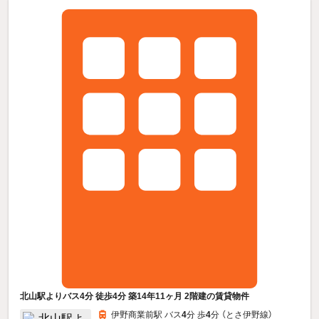
北山駅よりバス4分 徒歩4分 築14年11ヶ月 2階建の賃貸物件
伊野商業前駅 バス
4
分 歩
4
分 （とさ伊野線）