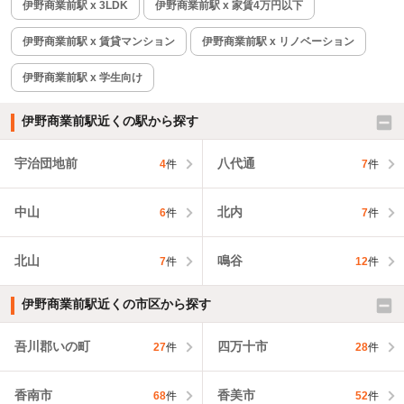
伊野商業前駅 x 3LDK
伊野商業前駅 x 家賃4万円以下
伊野商業前駅 x 賃貸マンション
伊野商業前駅 x リノベーション
伊野商業前駅 x 学生向け
伊野商業前駅近くの駅から探す
宇治団地前
八代通
4
件
7
件
中山
北内
6
件
7
件
北山
鳴谷
7
件
12
件
伊野商業前駅近くの市区から探す
吾川郡いの町
四万十市
27
件
28
件
香南市
香美市
68
件
52
件