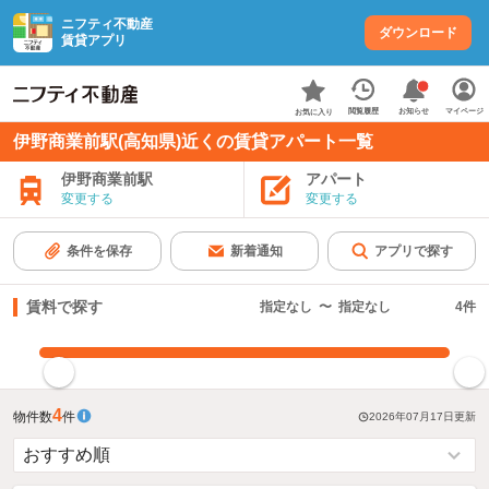
ニフティ不動産
ダウンロード
賃貸アプリ
お知らせ
閲覧履歴
マイページ
お気に入り
伊野商業前駅(高知県)近くの賃貸アパート一覧
伊野商業前駅
アパート
変更する
変更する
条件を保存
新着通知
アプリで探す
賃料で探す
指定なし
〜
指定なし
4
件
指定した賃料で絞り込む
4
物件数
件
2026年07月17日
更新