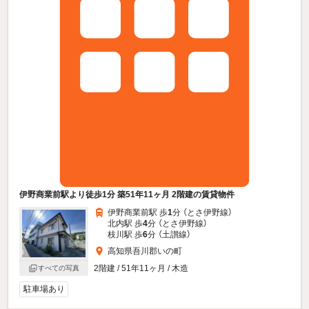
伊野商業前駅より徒歩1分 築51年11ヶ月 2階建の賃貸物件
伊野商業前駅 歩
1
分 （とさ伊野線）
北内駅 歩
4
分 （とさ伊野線）
枝川駅 歩
6
分 （土讃線）
高知県吾川郡いの町
2階建 / 51年11ヶ月 / 木造
すべての写真
駐車場あり