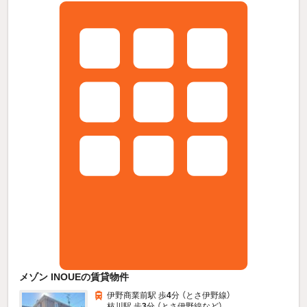
メゾン INOUEの賃貸物件
伊野商業前駅 歩
4
分 （とさ伊野線）
枝川駅 歩
3
分 （とさ伊野線
など
）