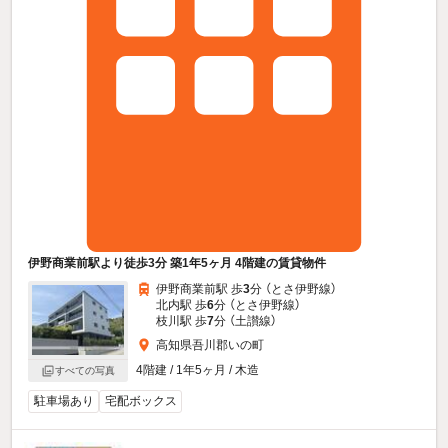
伊野商業前駅より徒歩3分 築1年5ヶ月 4階建の賃貸物件
伊野商業前駅 歩
3
分 （とさ伊野線）
北内駅 歩
6
分 （とさ伊野線）
枝川駅 歩
7
分 （土讃線）
高知県吾川郡いの町
4階建 / 1年5ヶ月 / 木造
すべての写真
駐車場あり
宅配ボックス