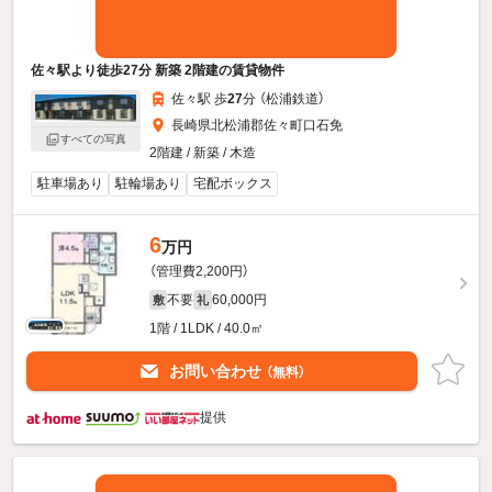
佐々駅より徒歩27分 新築 2階建の賃貸物件
佐々駅 歩
27
分 （松浦鉄道）
長崎県北松浦郡佐々町口石免
すべての写真
2階建 / 新築 / 木造
駐車場あり
駐輪場あり
宅配ボックス
6
万円
（管理費2,200円）
不要
60,000円
敷
礼
1階 / 1LDK / 40.0㎡
お問い合わせ
（無料）
提供