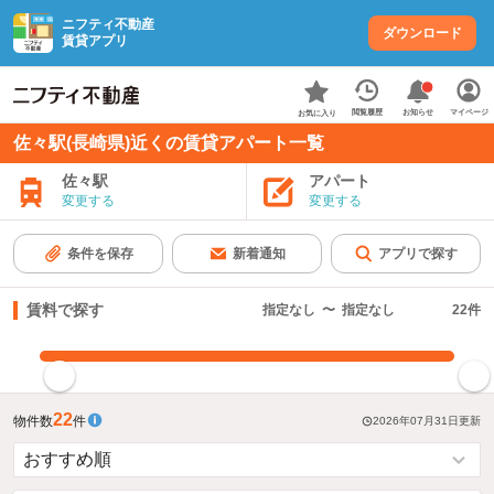
ニフティ不動産
ダウンロード
賃貸アプリ
お知らせ
閲覧履歴
マイページ
お気に入り
佐々駅(長崎県)近くの賃貸アパート一覧
佐々駅
アパート
変更する
変更する
条件を保存
新着通知
アプリで探す
賃料で探す
指定なし
〜
指定なし
22
件
指定した賃料で絞り込む
22
物件数
件
2026年07月31日
更新