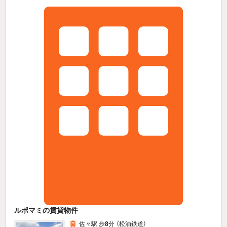
ルポマミの賃貸物件
佐々駅 歩
8
分 （松浦鉄道）