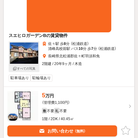
スエヒロガーデンBの賃貸物件
佐々駅 歩
8
分 （松浦鉄道）
清峰高校前駅 バス
10
分 歩
7
分 （松浦鉄道）
長崎県北松浦郡佐々町羽須和免
2階建 / 20年9ヶ月 / 木造
すべての写真
駐車場あり
駐輪場あり
5
万円
（管理費1,100円）
不要
不要
敷
礼
1階 / 2DK / 40.45㎡
お問い合わせ
（無料）