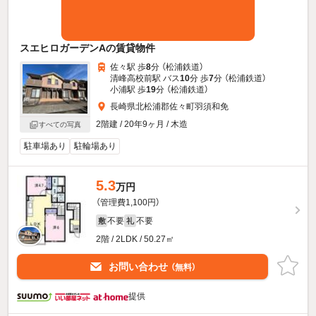
スエヒロガーデンAの賃貸物件
佐々駅 歩
8
分 （松浦鉄道）
清峰高校前駅 バス
10
分 歩
7
分 （松浦鉄道）
小浦駅 歩
19
分 （松浦鉄道）
長崎県北松浦郡佐々町羽須和免
2階建 / 20年9ヶ月 / 木造
すべての写真
駐車場あり
駐輪場あり
5.3
万円
（管理費1,100円）
不要
不要
敷
礼
2階 / 2LDK / 50.27㎡
お問い合わせ
（無料）
提供