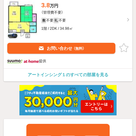
3.8
万円
（管理費不要）
不要
不要
敷
礼
1階 / 2DK / 34.98㎡
お問い合わせ
（無料）
提供
アートインシング１のすべての部屋を見る