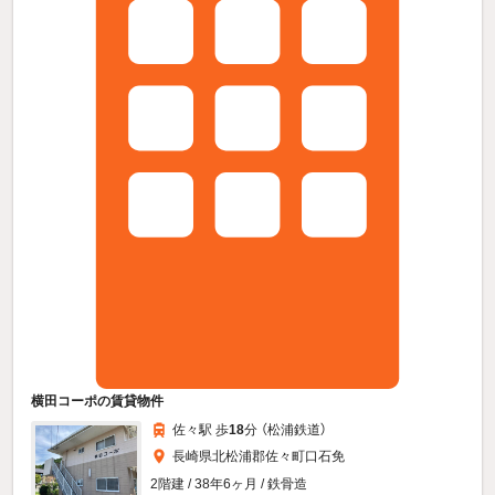
横田コーポの賃貸物件
佐々駅 歩
18
分 （松浦鉄道）
長崎県北松浦郡佐々町口石免
2階建 / 38年6ヶ月 / 鉄骨造