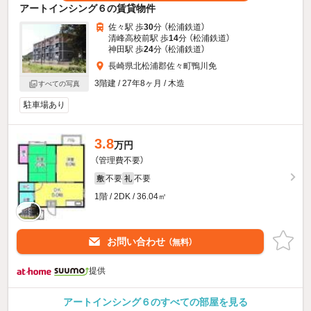
アートインシング６の賃貸物件
佐々駅 歩
30
分 （松浦鉄道）
清峰高校前駅 歩
14
分 （松浦鉄道）
神田駅 歩
24
分 （松浦鉄道）
長崎県北松浦郡佐々町鴨川免
3階建 / 27年8ヶ月 / 木造
すべての写真
駐車場あり
3.8
万円
（管理費不要）
不要
不要
敷
礼
1階 / 2DK / 36.04㎡
お問い合わせ
（無料）
提供
アートインシング６のすべての部屋を見る