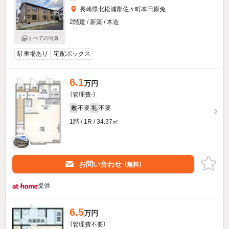
長崎県北松浦郡佐々町本田原免
2階建 / 新築 / 木造
すべての写真
駐車場あり
宅配ボックス
6.1
万円
（管理費-）
不要
不要
敷
礼
1階 / 1R / 34.37㎡
お問い合わせ
（無料）
提供
6.5
万円
（管理費不要）