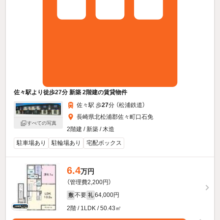
佐々駅より徒歩27分 新築 2階建の賃貸物件
佐々駅 歩
27
分 （松浦鉄道）
長崎県北松浦郡佐々町口石免
すべての写真
2階建 / 新築 / 木造
駐車場あり
駐輪場あり
宅配ボックス
6.4
万円
（管理費2,200円）
不要
64,000円
敷
礼
2階 / 1LDK / 50.43㎡