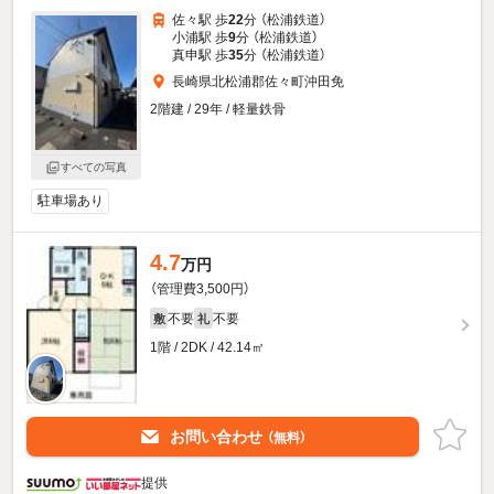
佐々駅 歩
22
分 （松浦鉄道）
小浦駅 歩
9
分 （松浦鉄道）
真申駅 歩
35
分 （松浦鉄道）
長崎県北松浦郡佐々町沖田免
2階建 / 29年 / 軽量鉄骨
すべての写真
駐車場あり
4.7
万円
（管理費3,500円）
不要
不要
敷
礼
1階 / 2DK / 42.14㎡
お問い合わせ
（無料）
提供