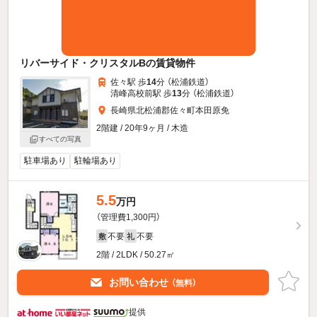
リバーサイド・クリスタルBの賃貸物件
佐々駅 歩
14
分 （松浦鉄道）
清峰高校前駅 歩
13
分 （松浦鉄道）
長崎県北松浦郡佐々町本田原免
2階建 / 20年9ヶ月 / 木造
すべての写真
駐車場あり
駐輪場あり
5.5
万円
（管理費1,300円）
不要
不要
敷
礼
2階 / 2LDK / 50.27㎡
お問い合わせ
（無料）
提供