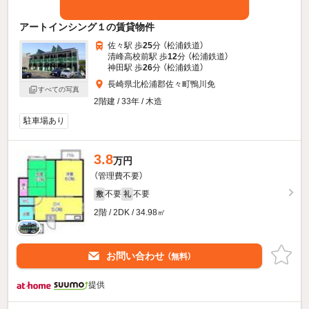
アートインシング１の賃貸物件
佐々駅 歩
25
分 （松浦鉄道）
清峰高校前駅 歩
12
分 （松浦鉄道）
神田駅 歩
26
分 （松浦鉄道）
長崎県北松浦郡佐々町鴨川免
すべての写真
2階建 / 33年 / 木造
駐車場あり
3.8
万円
（管理費不要）
不要
不要
敷
礼
2階 / 2DK / 34.98㎡
お問い合わせ
（無料）
提供