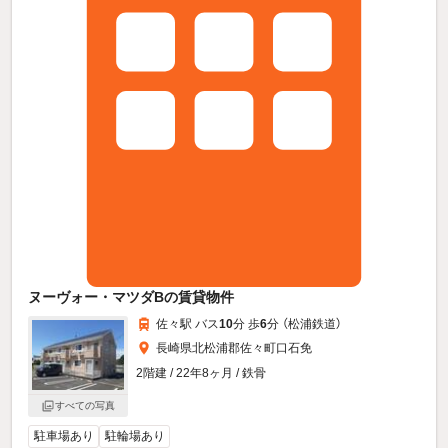
ヌーヴォー・マツダBの賃貸物件
佐々駅 バス
10
分 歩
6
分 （松浦鉄道）
長崎県北松浦郡佐々町口石免
2階建 / 22年8ヶ月 / 鉄骨
すべての写真
駐車場あり
駐輪場あり