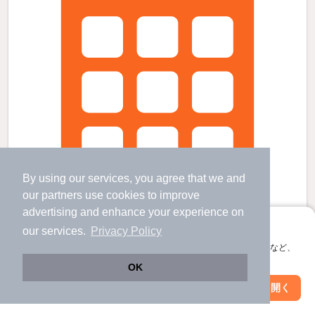
By using our services, you agree that we and
our
partners
use cookies to improve
advertising and enhance your experience on
アプリに切り替えて、サクサクお部屋探し
our services.
Privacy Policy
会員登録なしですぐ使える。マップ検索やお気に入り保存など、
アプリ限定の便利な機能が使えます！
OK
佐々駅より徒歩27分 新築 2階建の賃貸物件
Web版で続行
アプリを開く
佐々駅 歩
27
分 （松浦鉄道）
駅・沿線を変更
絞り込み条件を変更
長崎県北松浦郡佐々町口石免