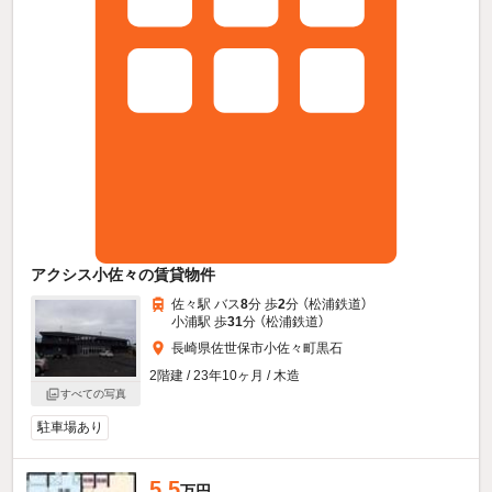
アクシス小佐々の賃貸物件
佐々駅 バス
8
分 歩
2
分 （松浦鉄道）
小浦駅 歩
31
分 （松浦鉄道）
長崎県佐世保市小佐々町黒石
2階建 / 23年10ヶ月 / 木造
すべての写真
駐車場あり
5.5
万円