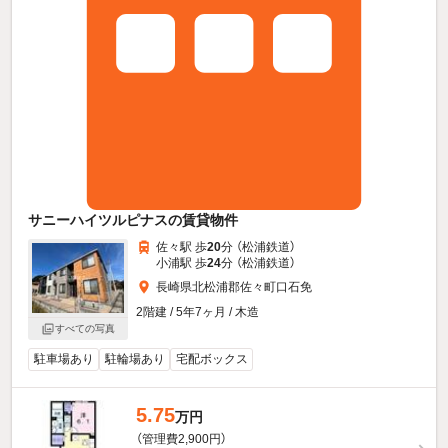
サニーハイツルピナスの賃貸物件
佐々駅 歩
20
分 （松浦鉄道）
小浦駅 歩
24
分 （松浦鉄道）
長崎県北松浦郡佐々町口石免
2階建 / 5年7ヶ月 / 木造
すべての写真
駐車場あり
駐輪場あり
宅配ボックス
5.75
万円
（管理費2,900円）