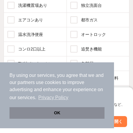
洗濯機置場あり
独立洗面台
エアコンあり
都市ガス
温水洗浄便座
オートロック
コンロ2口以上
追焚き機能
TV付インターホン
角部屋
By using our services, you agree that we and
新着のみ
インターネット無料
our
partners
use cookies to improve
advertising and enhance your experience on
該当件数:
アプリに切り替えて、サクサクお部屋探し
our services.
Privacy Policy
物件一覧に反映
235
件
会員登録なしですぐ使える。マップ検索やお気に入り保存など、
アプリ限定の便利な機能が使えます！
OK
Web版で続行
アプリを開く
駅・沿線を変更
絞り込み条件を変更