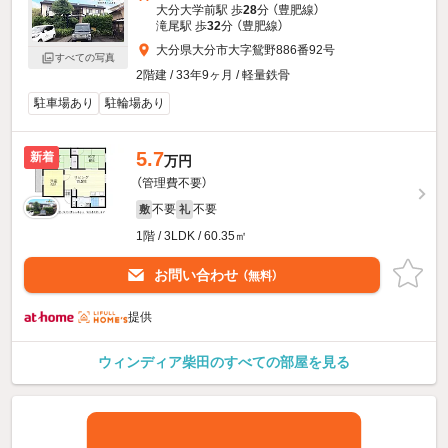
大分大学前駅 歩
28
分 （豊肥線）
滝尾駅 歩
32
分 （豊肥線）
大分県大分市大字鴛野886番92号
すべての写真
2階建 / 33年9ヶ月 / 軽量鉄骨
駐車場あり
駐輪場あり
5.7
新着
万円
（管理費不要）
不要
不要
敷
礼
1階 / 3LDK / 60.35㎡
お問い合わせ
（無料）
提供
ウィンディア柴田のすべての部屋を見る