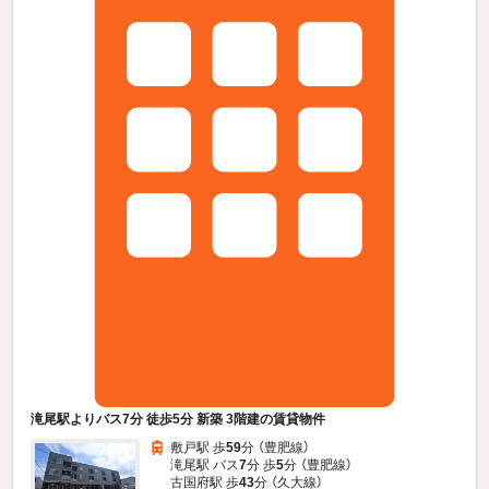
滝尾駅よりバス7分 徒歩5分 新築 3階建の賃貸物件
敷戸駅 歩
59
分 （豊肥線）
滝尾駅 バス
7
分 歩
5
分 （豊肥線）
古国府駅 歩
43
分 （久大線）