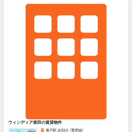
ウィンディア柴田の賃貸物件
敷戸駅 歩
11
分 （豊肥線）