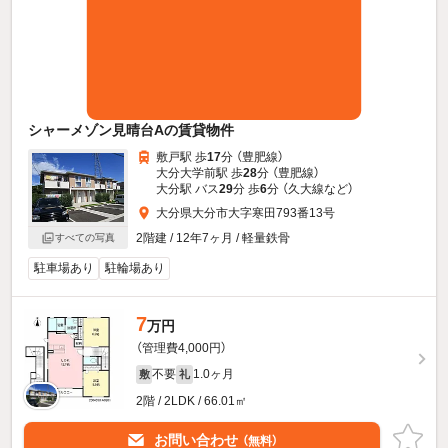
シャーメゾン見晴台Aの賃貸物件
敷戸駅 歩
17
分 （豊肥線）
大分大学前駅 歩
28
分 （豊肥線）
大分駅 バス
29
分 歩
6
分 （久大線
など
）
大分県大分市大字寒田793番13号
2階建 / 12年7ヶ月 / 軽量鉄骨
すべての写真
駐車場あり
駐輪場あり
7
万円
（管理費4,000円）
不要
1.0ヶ月
敷
礼
2階 / 2LDK / 66.01㎡
お問い合わせ
（無料）