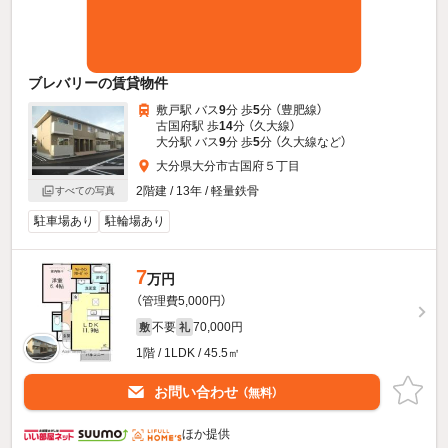
ブレバリーの賃貸物件
敷戸駅 バス
9
分 歩
5
分 （豊肥線）
古国府駅 歩
14
分 （久大線）
大分駅 バス
9
分 歩
5
分 （久大線
など
）
大分県大分市古国府５丁目
2階建 / 13年 / 軽量鉄骨
すべての写真
駐車場あり
駐輪場あり
7
万円
（管理費5,000円）
不要
70,000円
敷
礼
1階 / 1LDK / 45.5㎡
お問い合わせ
（無料）
ほか提供