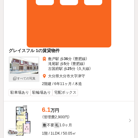
グレイスフル 1の賃貸物件
敷戸駅 歩
36
分 （豊肥線）
滝尾駅 歩
5
分 （豊肥線）
古国府駅 歩
25
分 （久大線）
大分県大分市大字津守
すべての写真
2階建 / 6年11ヶ月 / 木造
駐車場あり
駐輪場あり
宅配ボックス
6.1
万円
（管理費2,900円）
不要
1.0ヶ月
敷
礼
1階 / 1LDK / 50.05㎡