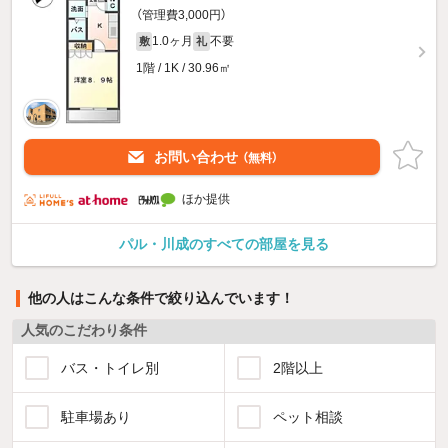
（管理費3,000円）
1.0ヶ月
不要
敷
礼
1階 / 1K / 30.96㎡
お問い合わせ
（無料）
ほか提供
パル・川成のすべての部屋を見る
他の人はこんな条件で絞り込んでいます！
人気のこだわり条件
バス・トイレ別
2階以上
駐車場あり
ペット相談