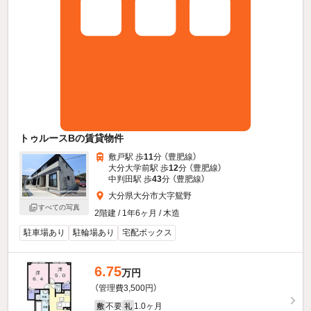
トゥルースBの賃貸物件
敷戸駅 歩
11
分 （豊肥線）
大分大学前駅 歩
12
分 （豊肥線）
中判田駅 歩
43
分 （豊肥線）
大分県大分市大字鴛野
すべての写真
2階建 / 1年6ヶ月 / 木造
駐車場あり
駐輪場あり
宅配ボックス
6.75
万円
（管理費3,500円）
不要
1.0ヶ月
敷
礼