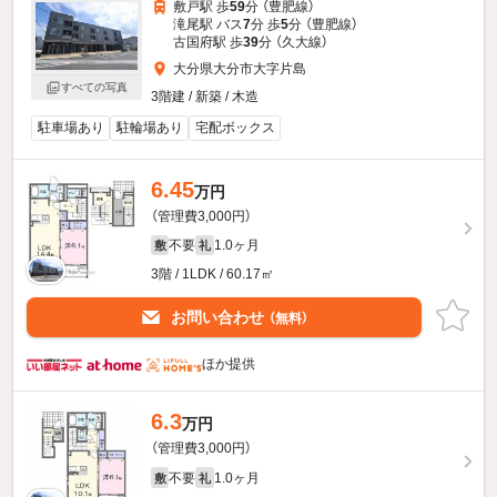
敷戸駅 歩
59
分 （豊肥線）
滝尾駅 バス
7
分 歩
5
分 （豊肥線）
古国府駅 歩
39
分 （久大線）
大分県大分市大字片島
すべての写真
3階建 / 新築 / 木造
駐車場あり
駐輪場あり
宅配ボックス
6.45
万円
（管理費3,000円）
不要
1.0ヶ月
敷
礼
3階 / 1LDK / 60.17㎡
お問い合わせ
（無料）
ほか提供
6.3
万円
（管理費3,000円）
不要
1.0ヶ月
敷
礼