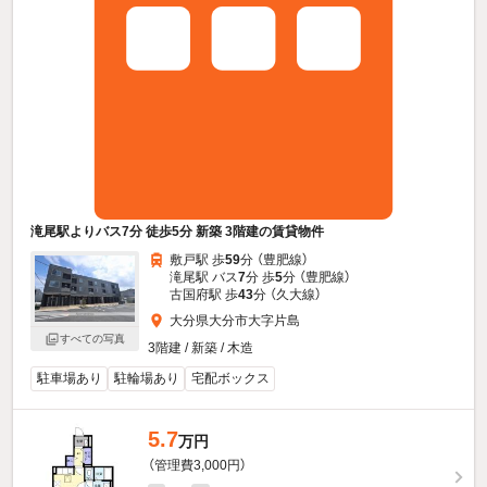
滝尾駅よりバス7分 徒歩5分 新築 3階建の賃貸物件
敷戸駅 歩
59
分 （豊肥線）
滝尾駅 バス
7
分 歩
5
分 （豊肥線）
古国府駅 歩
43
分 （久大線）
大分県大分市大字片島
すべての写真
3階建 / 新築 / 木造
駐車場あり
駐輪場あり
宅配ボックス
5.7
万円
（管理費3,000円）