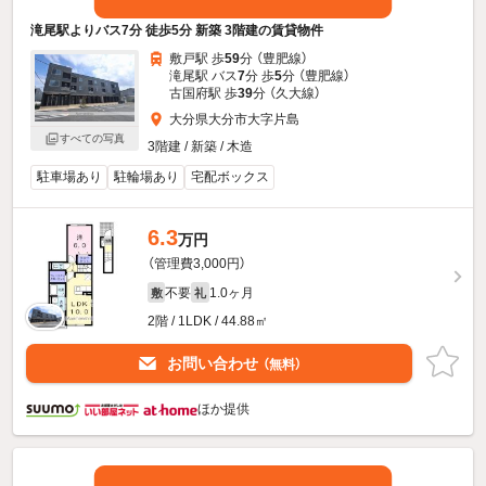
滝尾駅よりバス7分 徒歩5分 新築 3階建の賃貸物件
敷戸駅 歩
59
分 （豊肥線）
滝尾駅 バス
7
分 歩
5
分 （豊肥線）
古国府駅 歩
39
分 （久大線）
大分県大分市大字片島
すべての写真
3階建 / 新築 / 木造
駐車場あり
駐輪場あり
宅配ボックス
6.3
万円
（管理費3,000円）
不要
1.0ヶ月
敷
礼
2階 / 1LDK / 44.88㎡
お問い合わせ
（無料）
ほか提供