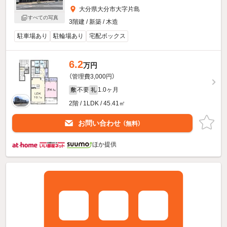
大分県大分市大字片島
すべての写真
3階建 / 新築 / 木造
駐車場あり
駐輪場あり
宅配ボックス
6.2
万円
（管理費3,000円）
不要
1.0ヶ月
敷
礼
2階 / 1LDK / 45.41㎡
お問い合わせ
（無料）
ほか提供