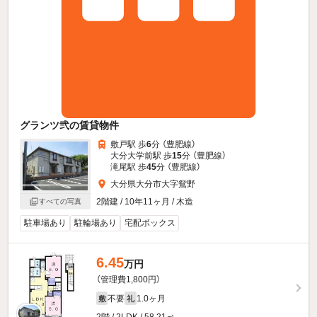
グランツ弐の賃貸物件
敷戸駅 歩
6
分 （豊肥線）
大分大学前駅 歩
15
分 （豊肥線）
滝尾駅 歩
45
分 （豊肥線）
大分県大分市大字鴛野
2階建 / 10年11ヶ月 / 木造
すべての写真
駐車場あり
駐輪場あり
宅配ボックス
6.45
万円
（管理費1,800円）
不要
1.0ヶ月
敷
礼
2階 / 2LDK / 58.21㎡