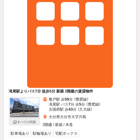
滝尾駅よりバス7分 徒歩5分 新築 3階建の賃貸物件
敷戸駅 歩
59
分 （豊肥線）
滝尾駅 バス
7
分 歩
5
分 （豊肥線）
古国府駅 歩
43
分 （久大線）
大分県大分市大字片島
すべての写真
3階建 / 新築 / 木造
駐車場あり
駐輪場あり
宅配ボックス