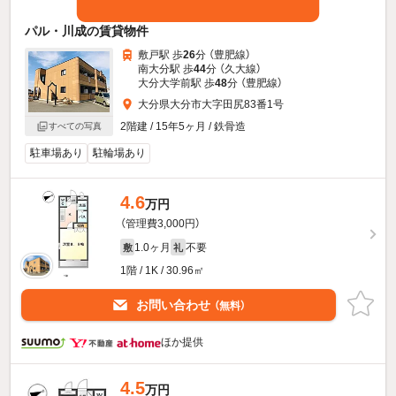
パル・川成の賃貸物件
敷戸駅 歩
26
分 （豊肥線）
南大分駅 歩
44
分 （久大線）
大分大学前駅 歩
48
分 （豊肥線）
大分県大分市大字田尻83番1号
2階建 / 15年5ヶ月 / 鉄骨造
すべての写真
駐車場あり
駐輪場あり
4.6
万円
（管理費3,000円）
1.0ヶ月
不要
敷
礼
1階 / 1K / 30.96㎡
お問い合わせ
（無料）
ほか提供
4.5
万円