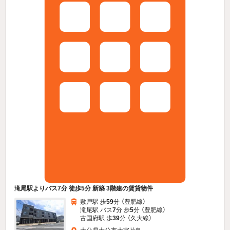
滝尾駅よりバス7分 徒歩5分 新築 3階建の賃貸物件
敷戸駅 歩
59
分 （豊肥線）
滝尾駅 バス
7
分 歩
5
分 （豊肥線）
古国府駅 歩
39
分 （久大線）