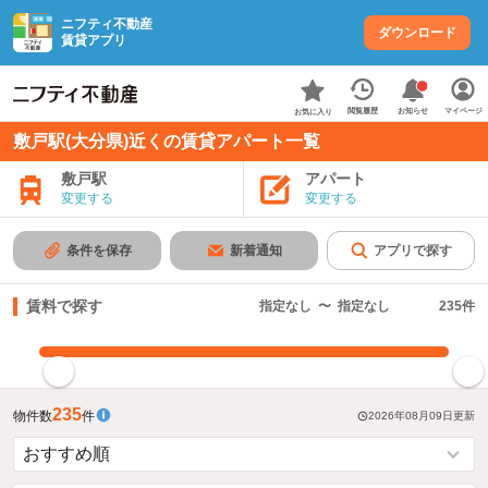
ニフティ不動産
ダウンロード
賃貸アプリ
お知らせ
閲覧履歴
マイページ
お気に入り
敷戸駅(大分県)近くの賃貸アパート一覧
敷戸駅
アパート
変更する
変更する
条件を保存
新着通知
アプリで探す
賃料で探す
指定なし
〜
指定なし
235
件
指定した賃料で絞り込む
235
物件数
件
2026年08月09日
更新