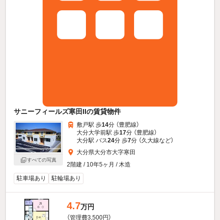
サニーフィールズ寒田IIの賃貸物件
敷戸駅 歩
14
分 （豊肥線）
大分大学前駅 歩
17
分 （豊肥線）
大分駅 バス
24
分 歩
7
分 （久大線
など
）
大分県大分市大字寒田
すべての写真
2階建 / 10年5ヶ月 / 木造
駐車場あり
駐輪場あり
4.7
万円
（管理費3,500円）