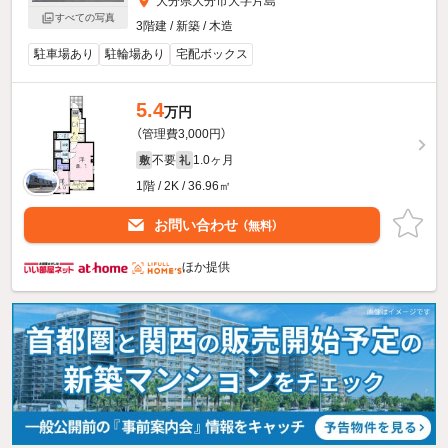
大分県大分市大字片島
すべての写真
3階建 / 新築 / 木造
駐車場あり
駐輪場あり
宅配ボックス
5.4
万円
（管理費3,000円）
不要
1.0ヶ月
敷
礼
1階 / 2K / 36.96㎡
お問い合わせ
（無料）
ほか提供