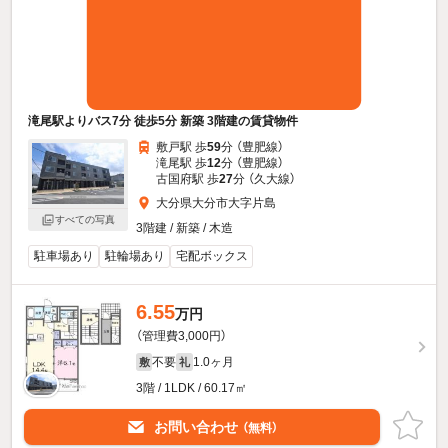
滝尾駅よりバス7分 徒歩5分 新築 3階建の賃貸物件
敷戸駅 歩
59
分 （豊肥線）
滝尾駅 歩
12
分 （豊肥線）
古国府駅 歩
27
分 （久大線）
大分県大分市大字片島
すべての写真
3階建 / 新築 / 木造
駐車場あり
駐輪場あり
宅配ボックス
6.55
万円
（管理費3,000円）
不要
1.0ヶ月
敷
礼
3階 / 1LDK / 60.17㎡
お問い合わせ
（無料）