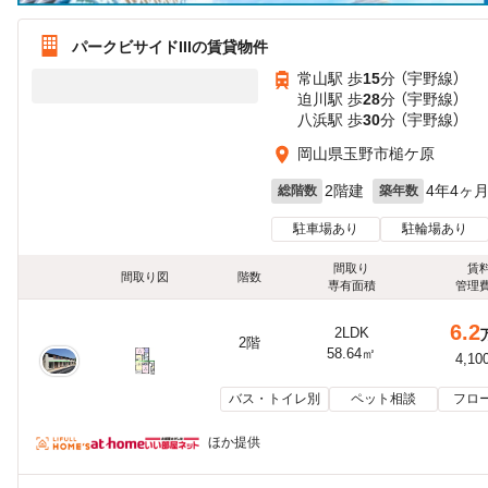
パークビサイドIIIの賃貸物件
常山駅 歩
15
分 （宇野線）
迫川駅 歩
28
分 （宇野線）
八浜駅 歩
30
分 （宇野線）
岡山県玉野市槌ケ原
2階建
4年4ヶ
総階数
築年数
駐車場あり
駐輪場あり
間取り
賃
間取り図
階数
専有面積
管理
6.2
2LDK
2階
58.64㎡
4,10
バス・トイレ別
ペット相談
フロ
ほか提供