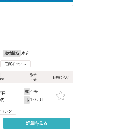
月
木造
建物構造
宅配ボックス
料
敷金
お気に入り
費等
礼金
不要
敷
万円
1.0ヶ月
0円
礼
ーリング
詳細を見る