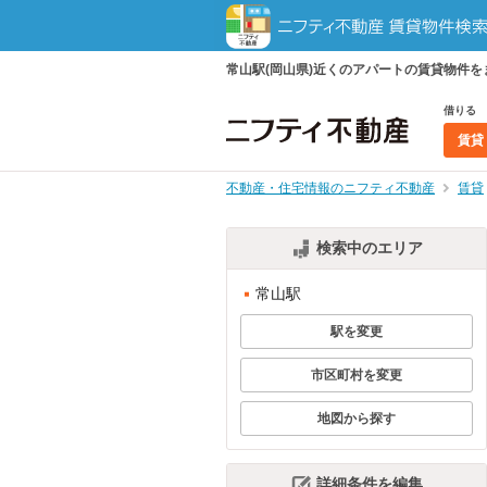
常山駅(岡山県)近くのアパートの賃貸物件
借りる
賃貸
不動産・住宅情報のニフティ不動産
賃貸
検索中のエリア
常山駅
駅を変更
市区町村を変更
地図から探す
詳細条件を編集