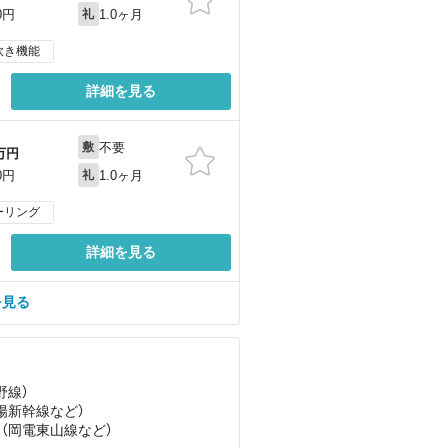
1.0ヶ月
0円
礼
炊き機能
詳細を見る
不要
敷
万円
1.0ヶ月
0円
礼
ーリング
詳細を見る
を見る
野線）
山陽新幹線
など
）
 （岡電東山線
など
）