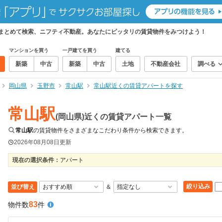
をまとめて検索、ニフティ不動産。あなたにピッタリの賃貸物件をみつけよう！
マンションを買う
一戸建てを買う
建てる
新築
中古
新築
中古
土地
不動産会社
調べる
岡山県
玉野市
常山駅
常山駅近くの賃貸アパートを探す
常山駅
(岡山県)近くの賃貸アパート一覧
常山駅
の賃貸物件をさまざまなこだわり条件から検索できます。
2026年08月08日
更新
現在の選択条件：
アパート
絞り込み
並び替え
＆
83
物件数
件