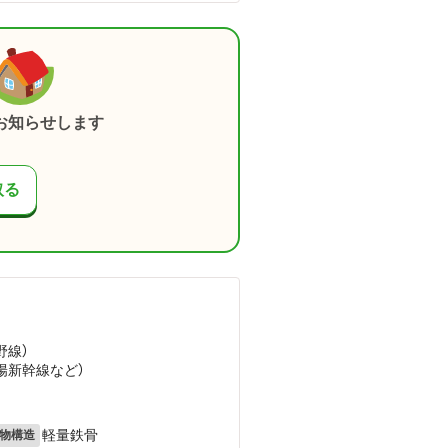
お知らせします
取る
野線）
山陽新幹線
など
）
軽量鉄骨
物構造