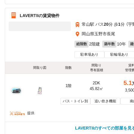
LAVERTIIの賃貸物件
常山駅 バス
20
分 歩
1
分 （宇
岡山県玉野市長尾
2階建
10年
総階数
築年数
建
駐車場あり
駐輪場あり
間取り
賃
間取り図
階数
専有面積
管理
5.1
2DK
1階
45.82㎡
3,50
バス・トイレ別
追い炊き機能
南
提供
LAVERTIIのすべての部屋を見