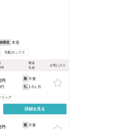
木造
物構造
宅配ボックス
料
敷金
お気に入り
費等
礼金
不要
敷
万円
1.0ヶ月
0円
礼
ーリング
詳細を見る
不要
敷
万円