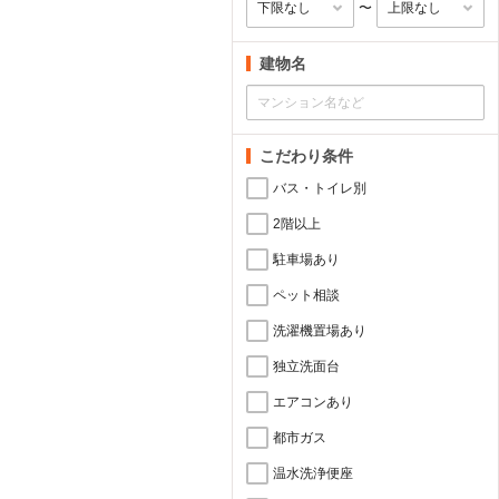
〜
建物名
こだわり条件
バス・トイレ別
2階以上
駐車場あり
ペット相談
洗濯機置場あり
独立洗面台
エアコンあり
都市ガス
温水洗浄便座