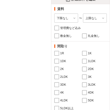
賃料
〜
管理費など込み
敷金無し
礼金無し
間取り
1R
1K
1DK
1LDK
2K
2DK
2LDK
3K
3DK
3LDK
4K
4DK
4LDK
5DK
5LDK以上