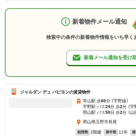
新着物件メール通知
検索中の条件の新着物件情報をいち早く
新着メール通知を受け
ジャルダン デュ パピヨンの賃貸物件
常山駅 歩
60
分 （宇野線）
宇野駅 バス
24
分 歩
2
分 （宇
岡山駅 バス
50
分 歩
2
分 （
岡山県玉野市長尾
2階建
11年
総階数
築年数
建