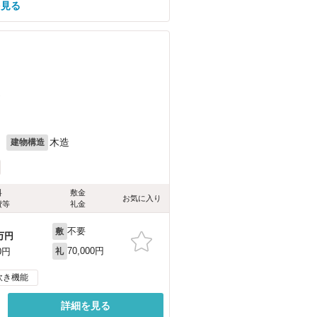
を見る
）
月
木造
建物構造
料
敷金
お気に入り
費等
礼金
不要
敷
万円
70,000円
0円
礼
炊き機能
詳細を見る