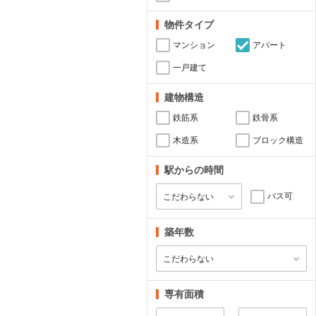
物件タイプ
マンション
アパート
一戸建て
建物構造
鉄筋系
鉄骨系
木造系
ブロック構造
駅からの時間
バス可
築年数
専有面積