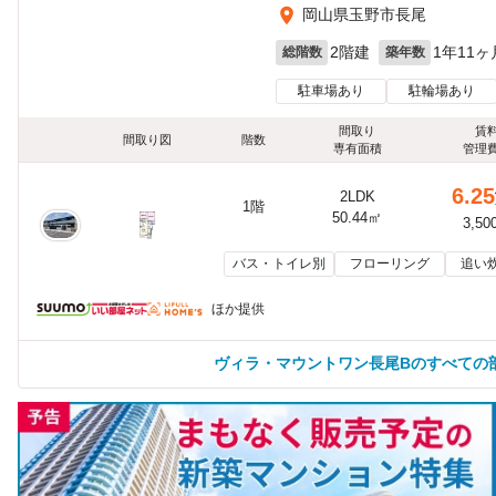
岡山県玉野市長尾
2階建
1年11ヶ
総階数
築年数
駐車場あり
駐輪場あり
間取り
賃
間取り図
階数
専有面積
管理
6.25
2LDK
1階
50.44㎡
3,50
バス・トイレ別
フローリング
追い
ほか提供
ヴィラ・マウントワン長尾Bのすべての