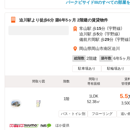
パークビサイドIIIのすべての部屋
迫川駅より徒歩6分 築6年5ヶ月 2階建の賃貸物件
常山駅 歩
15
分 （宇野線）
迫川駅 歩
5
分 （宇野線）
備前片岡駅 歩
29
分 （宇野線
岡山県岡山市南区迫川
2階建
6年5ヶ
総階数
築年数
駐車場あり
駐輪場あり
間取り
賃
間取り図
階数
専有面積
管理
5.5
1LDK
1階
52.38㎡
3,50
バス・トイレ別
フローリング
追い
ほか提供