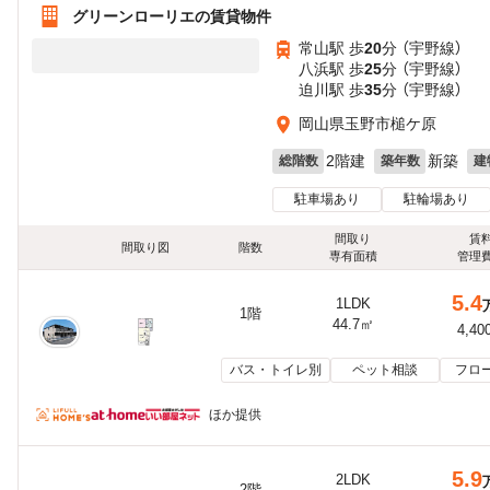
グリーンローリエの賃貸物件
常山駅 歩
20
分 （宇野線）
八浜駅 歩
25
分 （宇野線）
迫川駅 歩
35
分 （宇野線）
岡山県玉野市槌ケ原
2階建
新築
総階数
築年数
建
駐車場あり
駐輪場あり
間取り
賃
間取り図
階数
専有面積
管理
5.4
1LDK
1階
44.7㎡
4,40
バス・トイレ別
ペット相談
フロ
ほか提供
5.9
2LDK
2階