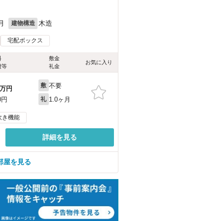
月
木造
建物構造
宅配ボックス
料
敷金
お気に入り
費等
礼金
不要
敷
万円
1.0ヶ月
0円
礼
炊き機能
詳細を見る
部屋を見る