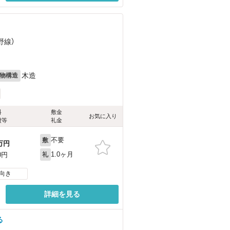
野線）
木造
物構造
料
敷金
お気に入り
費等
礼金
不要
敷
万円
1.0ヶ月
0円
礼
向き
詳細を見る
る