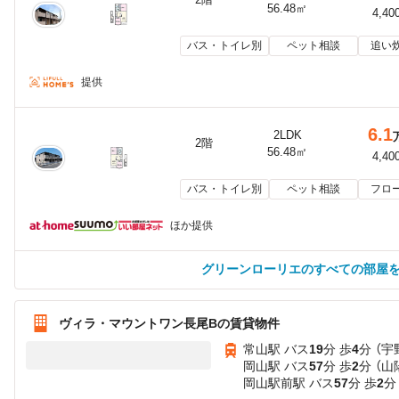
56.48㎡
4,40
バス・トイレ別
ペット相談
追い
提供
6.1
2LDK
2階
56.48㎡
4,40
バス・トイレ別
ペット相談
フロ
ほか提供
グリーンローリエのすべての部屋
ヴィラ・マウントワン長尾Bの賃貸物件
常山駅 バス
19
分 歩
4
分 （宇
岡山駅 バス
57
分 歩
2
分 （
岡山駅前駅 バス
57
分 歩
2
分