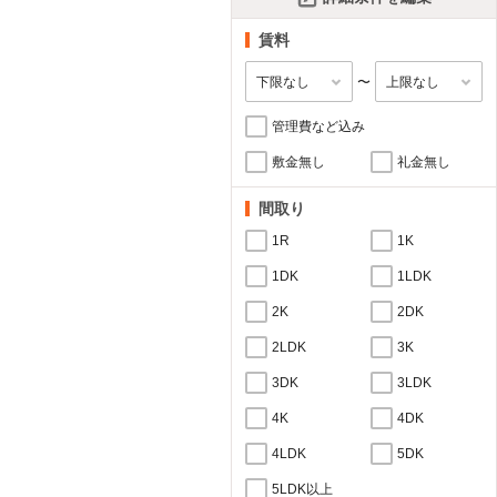
賃料
〜
管理費など込み
敷金無し
礼金無し
間取り
1R
1K
1DK
1LDK
2K
2DK
2LDK
3K
3DK
3LDK
4K
4DK
4LDK
5DK
5LDK以上