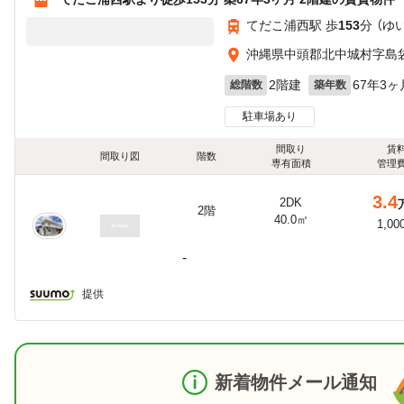
てだこ浦西駅 歩
153
分 （ゆ
沖縄県中頭郡北中城村字島
2階建
67年3ヶ
総階数
築年数
駐車場あり
間取り
賃
間取り図
階数
専有面積
管理
3.4
2DK
2階
40.0㎡
1,00
-
提供
新着物件メール通知