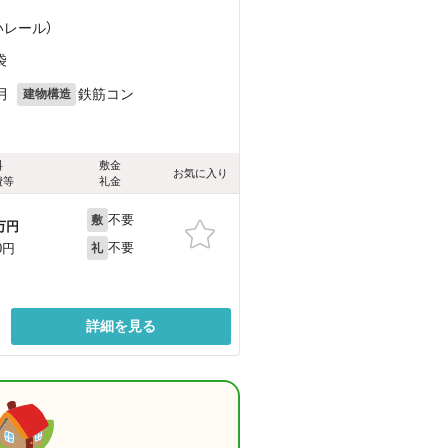
いレール）
袋
月
鉄筋コン
建物構造
料
敷金
お気に入り
費等
礼金
不要
敷
万円
不要
0円
礼
詳細を見る