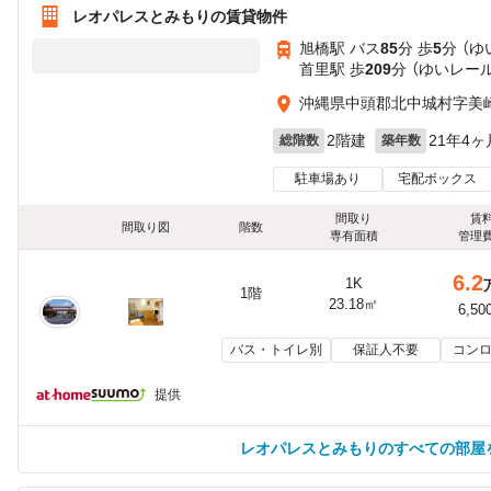
レオパレスとみもりの賃貸物件
旭橋駅 バス
85
分 歩
5
分 （
首里駅 歩
209
分 （ゆいレール
沖縄県中頭郡北中城村字美
2階建
21年4ヶ
総階数
築年数
駐車場あり
宅配ボックス
間取り
賃
間取り図
階数
専有面積
管理
6.2
1K
1階
23.18㎡
6,50
バス・トイレ別
保証人不要
コンロ
提供
レオパレスとみもりのすべての部屋