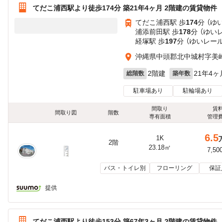
てだこ浦西駅より徒歩174分 築21年4ヶ月 2階建の賃貸物件
てだこ浦西駅 歩
174
分 （ゆ
浦添前田駅 歩
178
分 （ゆい
経塚駅 歩
197
分 （ゆいレール
沖縄県中頭郡北中城村字美
2階建
21年4ヶ
総階数
築年数
駐車場あり
駐輪場あり
間取り
賃
間取り図
階数
専有面積
管理
6.5
1K
2階
23.18㎡
7,50
バス・トイレ別
フローリング
保証
提供
てだこ浦西駅より徒歩153分 築67年3ヶ月 2階建の賃貸物件