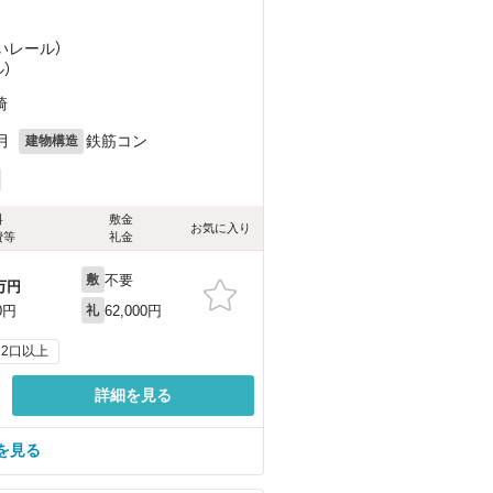
ゆいレール）
）
崎
月
鉄筋コン
建物構造
料
敷金
お気に入り
費等
礼金
不要
敷
万円
62,000円
0円
礼
2口以上
詳細を見る
を見る