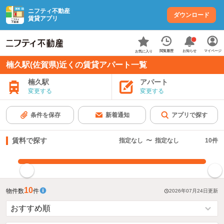
ニフティ不動産
ダウンロード
賃貸アプリ
お知らせ
閲覧履歴
マイページ
お気に入り
楠久駅(佐賀県)近くの賃貸アパート一覧
楠久駅
アパート
変更する
変更する
条件を保存
新着通知
アプリで探す
賃料で探す
指定なし
〜
指定なし
10
件
指定した賃料で絞り込む
10
物件数
件
2026年07月24日
更新