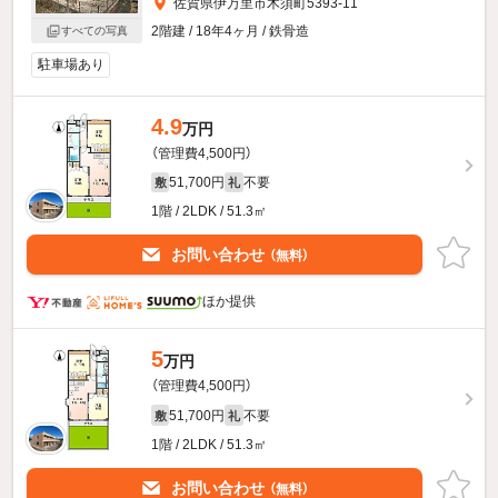
佐賀県伊万里市木須町5393-11
2階建 / 18年4ヶ月 / 鉄骨造
すべての写真
駐車場あり
4.9
万円
（管理費4,500円）
51,700円
不要
敷
礼
1階 / 2LDK / 51.3㎡
お問い合わせ
（無料）
ほか提供
5
万円
（管理費4,500円）
51,700円
不要
敷
礼
1階 / 2LDK / 51.3㎡
お問い合わせ
（無料）