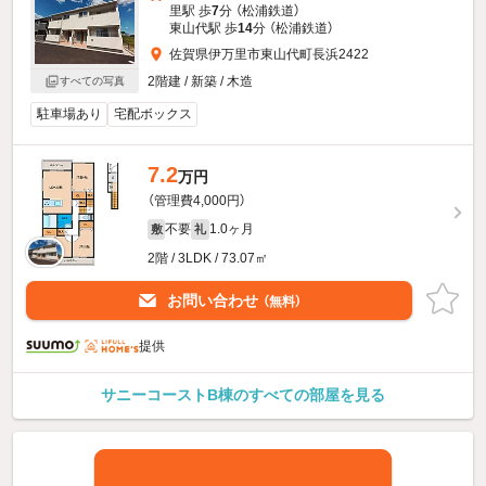
里駅 歩
7
分 （松浦鉄道）
東山代駅 歩
14
分 （松浦鉄道）
佐賀県伊万里市東山代町長浜2422
2階建 / 新築 / 木造
すべての写真
駐車場あり
宅配ボックス
7.2
万円
（管理費4,000円）
不要
1.0ヶ月
敷
礼
2階 / 3LDK / 73.07㎡
お問い合わせ
（無料）
提供
サニーコーストB棟のすべての部屋を見る