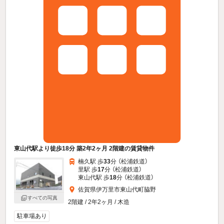
東山代駅より徒歩18分 築2年2ヶ月 2階建の賃貸物件
楠久駅 歩
33
分 （松浦鉄道）
里駅 歩
17
分 （松浦鉄道）
東山代駅 歩
18
分 （松浦鉄道）
佐賀県伊万里市東山代町脇野
すべての写真
2階建 / 2年2ヶ月 / 木造
駐車場あり