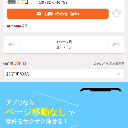
1階 / 3DK / 46.75㎡
お問い合わせ
（無料）
提供
1ページ目
前へ
次へ
全1ページ
10
物件数
件
2026年07月24日
更新
アプリなら
ページ移動なし
で
物件をサクサク探せる！