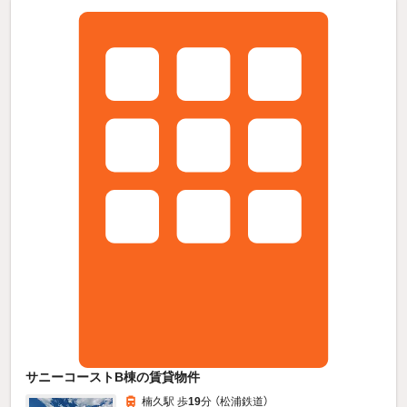
サニーコーストB棟の賃貸物件
楠久駅 歩
19
分 （松浦鉄道）