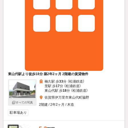
東山代駅より徒歩18分 築2年2ヶ月 2階建の賃貸物件
楠久駅 歩
33
分 （松浦鉄道）
里駅 歩
17
分 （松浦鉄道）
東山代駅 歩
18
分 （松浦鉄道）
佐賀県伊万里市東山代町脇野
すべての写真
2階建 / 2年2ヶ月 / 木造
駐車場あり