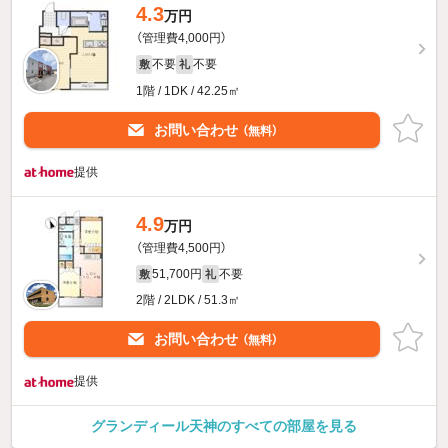
4.3
万円
（管理費4,000円）
不要
不要
敷
礼
1階 / 1DK / 42.25㎡
お問い合わせ
（無料）
提供
4.9
万円
（管理費4,500円）
51,700円
不要
敷
礼
2階 / 2LDK / 51.3㎡
お問い合わせ
（無料）
提供
グランディール天神のすべての部屋を見る