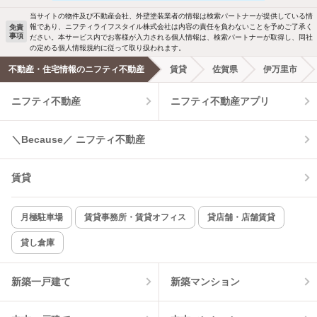
駐車場あり
ペット相談
当サイトの物件及び不動産会社、外壁塗装業者の情報は検索パートナーが提供している情
報であり、ニフティライフスタイル株式会社は内容の責任を負わないことを予めご了承く
免責
事項
ださい。本サービス内でお客様が入力される個人情報は、検索パートナーが取得し、同社
洗濯機置場あり
独立洗面台
の定める個人情報規約に従って取り扱われます。
不動産・住宅情報のニフティ不動産
賃貸
佐賀県
伊万里市
エアコンあり
都市ガス
ニフティ不動産
ニフティ不動産アプリ
温水洗浄便座
オートロック
＼Because／ ニフティ不動産
コンロ2口以上
追焚き機能
賃貸
TV付インターホン
角部屋
新着のみ
インターネット無料
月極駐車場
賃貸事務所・賃貸オフィス
貸店舗・店舗賃貸
貸し倉庫
該当件数:
物件一覧に反映
10
件
新築一戸建て
新築マンション