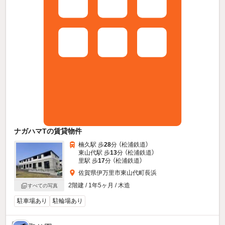
ナガハマTの賃貸物件
楠久駅 歩
28
分 （松浦鉄道）
東山代駅 歩
13
分 （松浦鉄道）
里駅 歩
17
分 （松浦鉄道）
佐賀県伊万里市東山代町長浜
2階建 / 1年5ヶ月 / 木造
すべての写真
駐車場あり
駐輪場あり