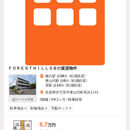
ＦＯＲＥＳＴＨＩＬＬＳＢの賃貸物件
楠久駅 歩
28
分 （松浦鉄道）
東山代駅 歩
6
分 （松浦鉄道）
里駅 歩
14
分 （松浦鉄道）
佐賀県伊万里市東山代町長浜1141
3階建 / 6年2ヶ月 / 軽量鉄骨
すべての写真
駐車場あり
駐輪場あり
宅配ボックス
5.7
万円