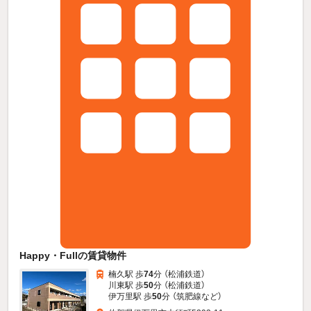
Happy・Fullの賃貸物件
楠久駅 歩
74
分 （松浦鉄道）
川東駅 歩
50
分 （松浦鉄道）
伊万里駅 歩
50
分 （筑肥線
など
）