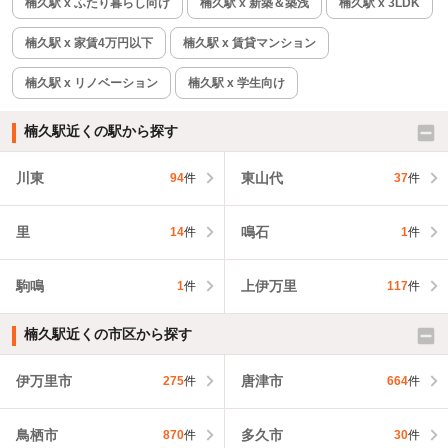
楠久駅 x ふたり暮らし向け
楠久駅 x 新築＆築浅
楠久駅 x 3LDK
楠久駅 x 家賃4万円以下
楠久駅 x 賃貸マンション
楠久駅 x リノベーション
楠久駅 x 学生向け
楠久駅近くの駅から探す
川東
東山代
94
件
37
件
里
鳴石
14
件
1
件
駒鳴
上伊万里
1
件
117
件
楠久駅近くの市区から探す
伊万里市
唐津市
275
件
664
件
鳥栖市
多久市
870
件
30
件