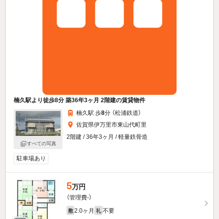
楠久駅より徒歩8分 築36年3ヶ月 2階建の賃貸物件
楠久駅 歩
8
分 （松浦鉄道）
佐賀県伊万里市東山代町里
2階建 / 36年3ヶ月 / 軽量鉄骨造
すべての写真
駐車場あり
5
万円
（管理費-）
2.0ヶ月
不要
敷
礼