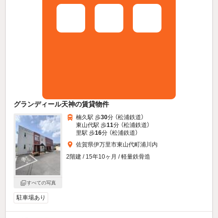
グランディール天神の賃貸物件
楠久駅 歩
30
分 （松浦鉄道）
東山代駅 歩
11
分 （松浦鉄道）
里駅 歩
16
分 （松浦鉄道）
佐賀県伊万里市東山代町浦川内
2階建 / 15年10ヶ月 / 軽量鉄骨造
すべての写真
駐車場あり