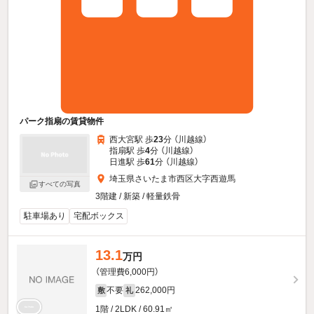
パーク指扇の賃貸物件
西大宮駅 歩
23
分 （川越線）
指扇駅 歩
4
分 （川越線）
日進駅 歩
61
分 （川越線）
埼玉県さいたま市西区大字西遊馬
すべての写真
3階建 / 新築 / 軽量鉄骨
駐車場あり
宅配ボックス
13.1
万円
（管理費6,000円）
不要
262,000円
敷
礼
1階 / 2LDK / 60.91㎡