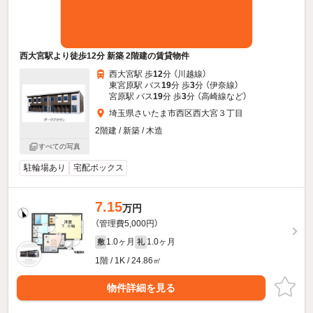
西大宮駅より徒歩12分 新築 2階建の賃貸物件
西大宮駅 歩
12
分 （川越線）
東宮原駅 バス
19
分 歩
3
分 （伊奈線）
宮原駅 バス
19
分 歩
3
分 （高崎線
など
）
埼玉県さいたま市西区西大宮３丁目
2階建 / 新築 / 木造
すべての写真
駐輪場あり
宅配ボックス
7.15
万円
（管理費5,000円）
1.0ヶ月
1.0ヶ月
敷
礼
1階 / 1K / 24.86㎡
物件詳細を見る