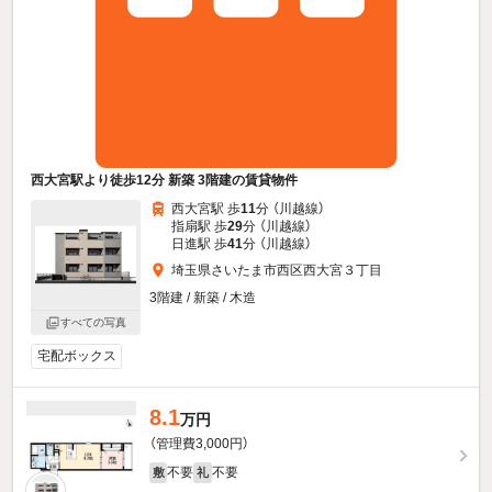
西大宮駅より徒歩12分 新築 3階建の賃貸物件
西大宮駅 歩
11
分 （川越線）
指扇駅 歩
29
分 （川越線）
日進駅 歩
41
分 （川越線）
埼玉県さいたま市西区西大宮３丁目
3階建 / 新築 / 木造
すべての写真
宅配ボックス
8.1
万円
（管理費3,000円）
不要
不要
敷
礼