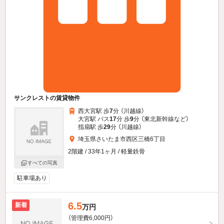
サンクレストの賃貸物件
西大宮駅 歩
7
分 （川越線）
大宮駅 バス
17
分 歩
9
分 （東北新幹線
など
）
指扇駅 歩
29
分 （川越線）
埼玉県さいたま市西区三橋6丁目
2階建 / 33年1ヶ月 / 軽量鉄骨
すべての写真
駐車場あり
6.5
新着
万円
（管理費6,000円）