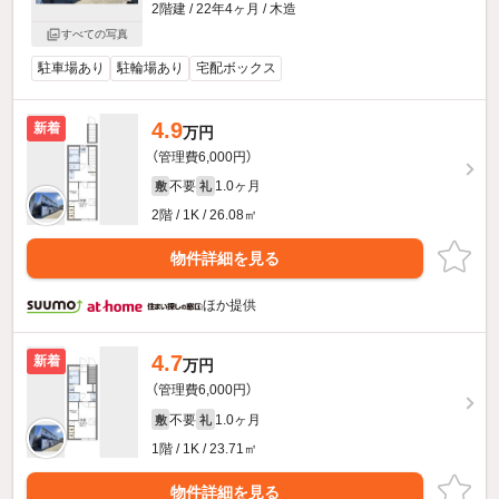
2階建 / 22年4ヶ月 / 木造
すべての写真
駐車場あり
駐輪場あり
宅配ボックス
4.9
新着
万円
（管理費6,000円）
不要
1.0ヶ月
敷
礼
2階 / 1K / 26.08㎡
物件詳細を見る
ほか提供
4.7
新着
万円
（管理費6,000円）
不要
1.0ヶ月
敷
礼
1階 / 1K / 23.71㎡
物件詳細を見る