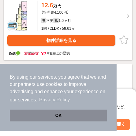
12.6
万円
（管理費4,100円）
不要
1.0ヶ月
敷
礼
1階 / 2LDK / 59.61㎡
物件詳細を見る
ほか提供
By using our services, you agree that we and
our
partners
use cookies to improve
advertising and enhance your experience on
アプリに切り替えて、サクサクお部屋探し
our services.
Privacy Policy
会員登録なしですぐ使える。マップ検索やお気に入り保存など、
アプリ限定の便利な機能が使えます！
OK
Web版で続行
アプリを開く
駅・沿線を変更
絞り込み条件を変更