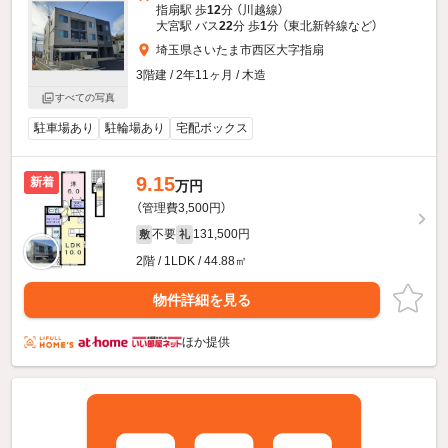
指扇駅 歩
12
分 （川越線）
大宮駅 バス
22
分 歩
1
分 （東北新幹線
など
）
埼玉県さいたま市西区大字指扇
3階建 / 2年11ヶ月 / 木造
すべての写真
駐車場あり
駐輪場あり
宅配ボックス
9.15
新着
万円
（管理費3,500円）
不要
131,500円
敷
礼
2階 / 1LDK / 44.88㎡
物件詳細を見る
ほか提供