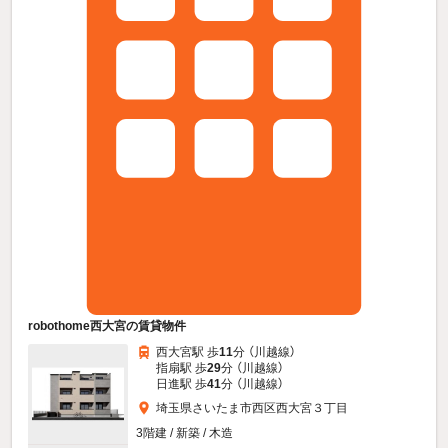
robothome西大宮の賃貸物件
西大宮駅 歩
11
分 （川越線）
指扇駅 歩
29
分 （川越線）
日進駅 歩
41
分 （川越線）
埼玉県さいたま市西区西大宮３丁目
3階建 / 新築 / 木造