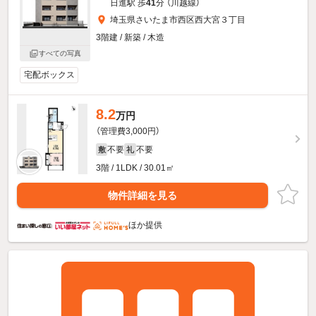
日進駅 歩
41
分 （川越線）
埼玉県さいたま市西区西大宮３丁目
3階建 / 新築 / 木造
すべての写真
宅配ボックス
8.2
万円
（管理費3,000円）
不要
不要
敷
礼
3階 / 1LDK / 30.01㎡
物件詳細を見る
ほか提供