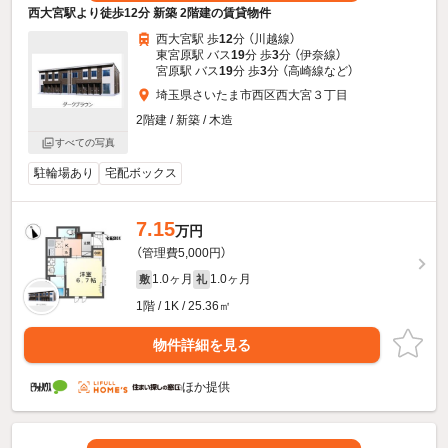
西大宮駅より徒歩12分 新築 2階建の賃貸物件
西大宮駅 歩
12
分 （川越線）
東宮原駅 バス
19
分 歩
3
分 （伊奈線）
宮原駅 バス
19
分 歩
3
分 （高崎線
など
）
埼玉県さいたま市西区西大宮３丁目
2階建 / 新築 / 木造
すべての写真
駐輪場あり
宅配ボックス
7.15
万円
（管理費5,000円）
1.0ヶ月
1.0ヶ月
敷
礼
1階 / 1K / 25.36㎡
物件詳細を見る
ほか提供