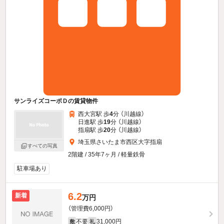
サンライズコーポＤの賃貸物件
西大宮駅 歩
4
分 （川越線）
日進駅 歩
19
分 （川越線）
指扇駅 歩
20
分 （川越線）
埼玉県さいたま市西区大字指扇
すべての写真
2階建 / 35年7ヶ月 / 軽量鉄骨
駐車場あり
6.2
新着
万円
（管理費6,000円）
不要
31,000円
敷
礼