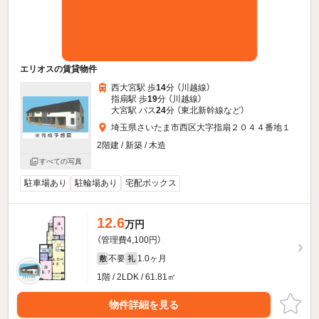
エリオスの賃貸物件
西大宮駅 歩
14
分 （川越線）
指扇駅 歩
19
分 （川越線）
大宮駅 バス
24
分 （東北新幹線
など
）
埼玉県さいたま市西区大字指扇２０４４番地１
2階建 / 新築 / 木造
すべての写真
駐車場あり
駐輪場あり
宅配ボックス
12.6
万円
（管理費4,100円）
不要
1.0ヶ月
敷
礼
1階 / 2LDK / 61.81㎡
物件詳細を見る