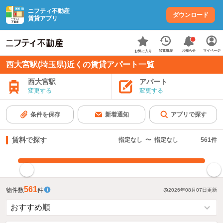
ニフティ不動産
ダウンロード
賃貸アプリ
お知らせ
閲覧履歴
マイページ
お気に入り
西大宮駅(埼玉県)近くの賃貸アパート一覧
西大宮駅
アパート
変更する
変更する
条件を保存
新着通知
アプリで探す
賃料で探す
指定なし
〜
指定なし
561
件
指定した賃料で絞り込む
561
物件数
件
2026年08月07日
更新