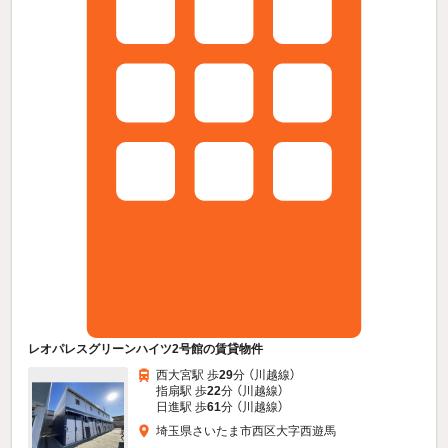
レオパレスグリーンハイツ2号館の賃貸物件
西大宮駅 歩
29
分 （川越線）
指扇駅 歩
22
分 （川越線）
日進駅 歩
61
分 （川越線）
埼玉県さいたま市西区大字西遊馬