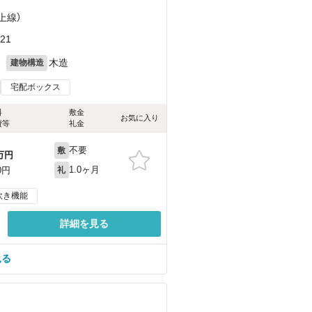
）
上線）
21
月
木造
建物構造
宅配ボックス
料
敷金
お気に入り
費等
礼金
不要
敷
万円
1.0ヶ月
0円
礼
炊き機能
詳細を見る
見る