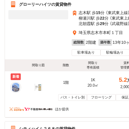
グローリーハイツの賃貸物件
志木駅 歩
15
分 （東武東上線
柳瀬川駅 歩
22
分 （東武東上
北朝霞駅 歩
29
分 （武蔵野線
埼玉県志木市本町１丁目
2階建
13年10
総階数
築年数
駐車場あり
駐輪場あり
間取り
賃
間取り図
階数
専有面積
管理
新着
5.2
1K
1階
20.0㎡
2,00
バス・トイレ別
フローリング
保証
ほか提供
シティハイム２６８の賃貸物件