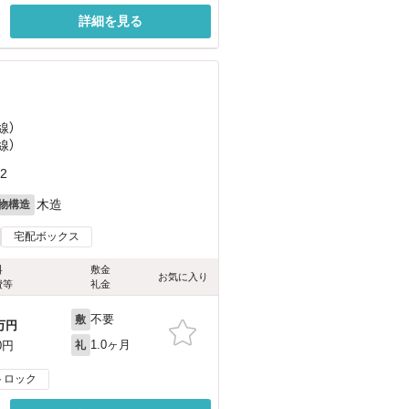
詳細を見る
）
線）
線）
2
木造
物構造
宅配ボックス
料
敷金
お気に入り
費等
礼金
不要
敷
万円
1.0ヶ月
0円
礼
トロック