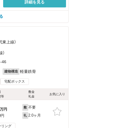
詳細を見る
る
東武東上線）
）
線）
46
月
軽量鉄骨
建物構造
宅配ボックス
料
敷金
お気に入り
費等
礼金
不要
敷
万円
2.0ヶ月
0円
礼
ーリング