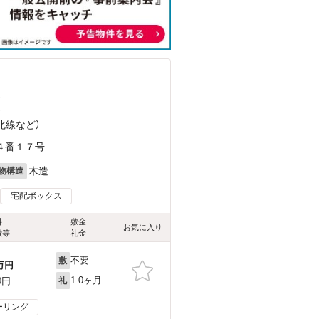
）
）
北線
など
）
４番１７号
木造
物構造
宅配ボックス
料
敷金
お気に入り
費等
礼金
不要
敷
万円
1.0ヶ月
0円
礼
ーリング