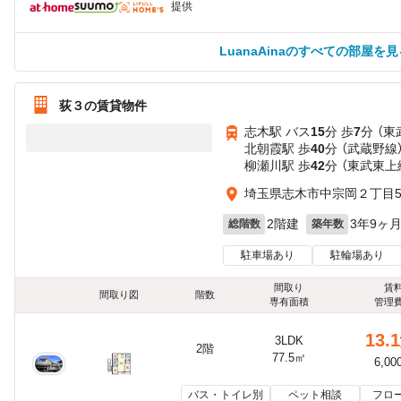
提供
LuanaAinaのすべての部屋を見
荻３の賃貸物件
志木駅 バス
15
分 歩
7
分 （
北朝霞駅 歩
40
分 （武蔵野線
柳瀬川駅 歩
42
分 （東武東上
埼玉県志木市中宗岡２丁目5-
2階建
3年9ヶ
総階数
築年数
駐車場あり
駐輪場あり
間取り
賃
間取り図
階数
専有面積
管理
13.1
3LDK
2階
77.5㎡
6,00
バス・トイレ別
ペット相談
フロ