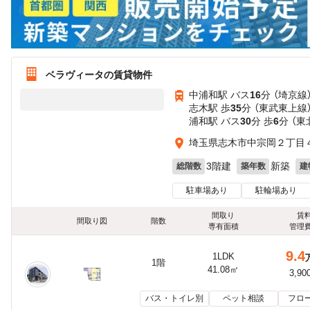
ベラヴィータの賃貸物件
中浦和駅 バス
16
分 （埼京線
志木駅 歩
35
分 （東武東上線
浦和駅 バス
30
分 歩
6
分 （東
埼玉県志木市中宗岡２丁目
3階建
新築
総階数
築年数
建
駐車場あり
駐輪場あり
間取り
賃
間取り図
階数
専有面積
管理
9.4
1LDK
1階
41.08㎡
3,90
バス・トイレ別
ペット相談
フロ