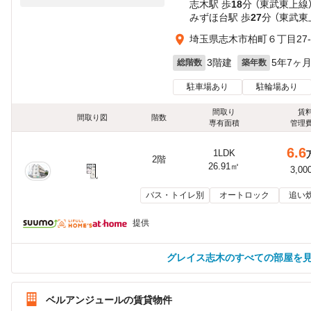
志木駅 歩
18
分 （東武東上線
みずほ台駅 歩
27
分 （東武東
埼玉県志木市柏町６丁目27-
3階建
5年7ヶ
総階数
築年数
駐車場あり
駐輪場あり
間取り
賃
間取り図
階数
専有面積
管理
6.6
1LDK
2階
26.91㎡
3,00
バス・トイレ別
オートロック
追い
提供
グレイス志木のすべての部屋を
ベルアンジュールの賃貸物件