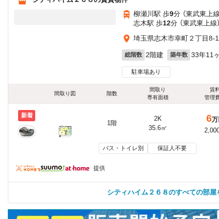
柳瀬川駅 歩
9
分 （東武東上線
志木駅 歩
12
分 （東武東上線
埼玉県志木市幸町２丁目8-1
2階建
33年11
総階数
築年数
駐車場あり
間取り
賃
間取り図
階数
専有面積
管理
新着
6
2K
万
1階
35.6㎡
2,00
バス・トイレ別
保証人不要
提供
シティハイム２６８のすべての部屋