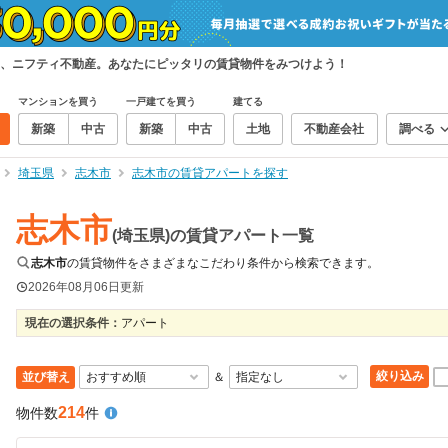
、ニフティ不動産。あなたにピッタリの賃貸物件をみつけよう！
マンションを買う
一戸建てを買う
建てる
新築
中古
新築
中古
土地
不動産会社
調べる
埼玉県
志木市
志木市の賃貸アパートを探す
志木市
(埼玉県)の賃貸アパート一覧
志木市
の賃貸物件をさまざまなこだわり条件から検索できます。
2026年08月06日
更新
現在の選択条件：
アパート
絞り込み
並び替え
＆
214
物件数
件