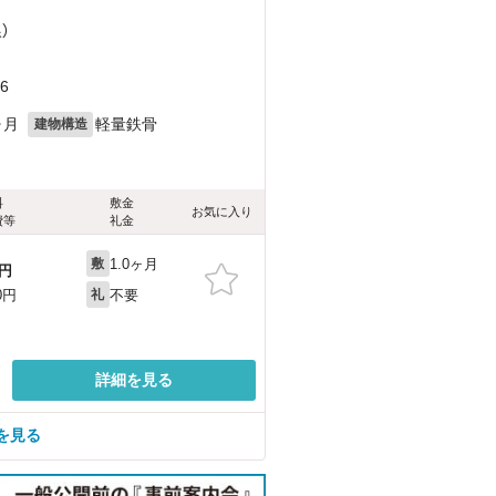
）
）
6
ヶ月
軽量鉄骨
建物構造
料
敷金
お気に入り
費等
礼金
1.0ヶ月
敷
円
不要
0円
礼
詳細を見る
を見る