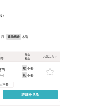
）
線）
）
ヶ月
木造
建物構造
料
敷金
お気に入り
費等
礼金
不要
敷
万円
不要
0円
礼
人不要
詳細を見る