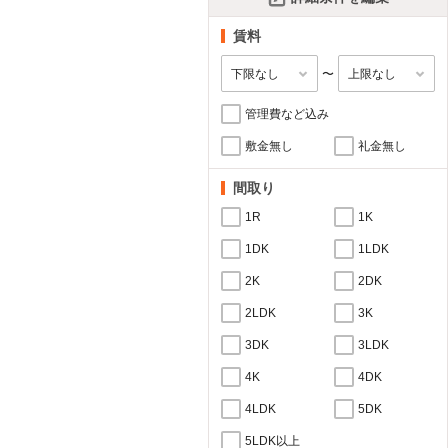
賃料
〜
管理費など込み
敷金無し
礼金無し
間取り
1R
1K
1DK
1LDK
2K
2DK
2LDK
3K
3DK
3LDK
4K
4DK
4LDK
5DK
5LDK以上