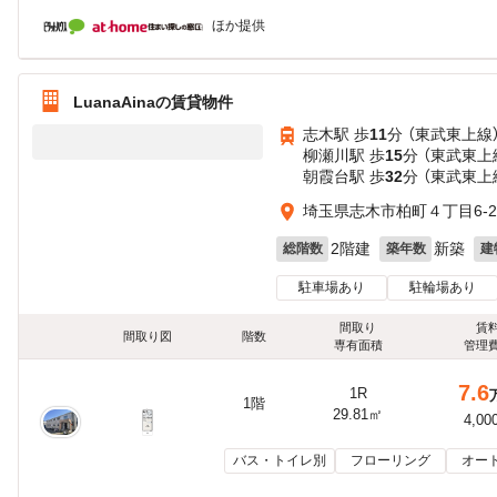
ほか提供
LuanaAinaの賃貸物件
志木駅 歩
11
分 （東武東上線
柳瀬川駅 歩
15
分 （東武東上
朝霞台駅 歩
32
分 （東武東上
埼玉県志木市柏町４丁目6-2
2階建
新築
総階数
築年数
建
駐車場あり
駐輪場あり
間取り
賃
間取り図
階数
専有面積
管理
7.6
1R
1階
29.81㎡
4,00
バス・トイレ別
フローリング
オー