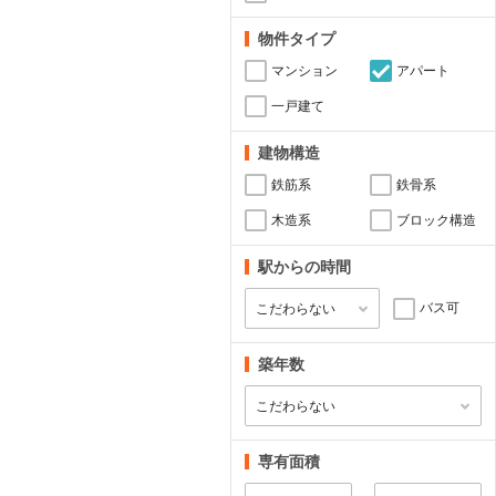
物件タイプ
マンション
アパート
一戸建て
建物構造
鉄筋系
鉄骨系
木造系
ブロック構造
駅からの時間
バス可
築年数
専有面積