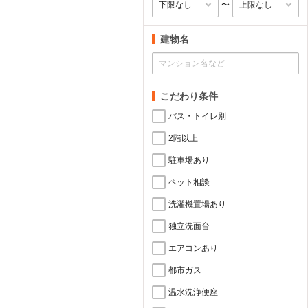
〜
建物名
こだわり条件
バス・トイレ別
2階以上
駐車場あり
ペット相談
洗濯機置場あり
独立洗面台
エアコンあり
都市ガス
温水洗浄便座