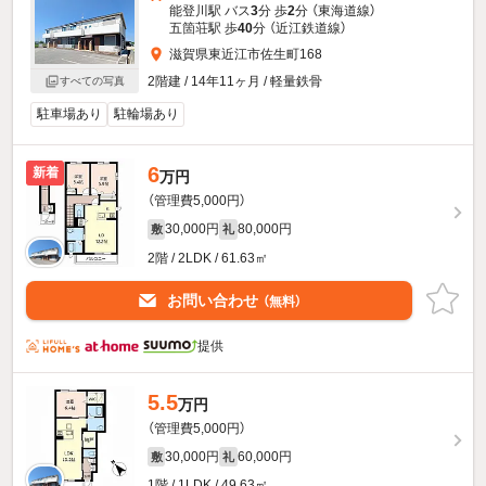
能登川駅 バス
3
分 歩
2
分 （東海道線）
五箇荘駅 歩
40
分 （近江鉄道線）
滋賀県東近江市佐生町168
2階建 / 14年11ヶ月 / 軽量鉄骨
すべての写真
駐車場あり
駐輪場あり
6
新着
万円
（管理費5,000円）
30,000円
80,000円
敷
礼
2階 / 2LDK / 61.63㎡
お問い合わせ
（無料）
提供
5.5
万円
（管理費5,000円）
30,000円
60,000円
敷
礼
1階 / 1LDK / 49.63㎡