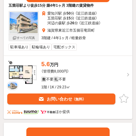
五箇荘駅より徒歩15分 築4年1ヶ月 3階建の賃貸物件
愛知川駅 歩
50
分 （近江鉄道線）
五箇荘駅 歩
15
分 （近江鉄道線）
河辺の森駅 歩
26
分 （近江鉄道線）
滋賀県東近江市五個荘竜田町
3階建 / 4年1ヶ月 / 軽量鉄骨
すべての写真
駐車場あり
駐輪場あり
宅配ボックス
5.6
万円
（管理費8,000円）
不要
不要
敷
礼
1階 / 1K / 29.23㎡
お問い合わせ
（無料）
ほか提供