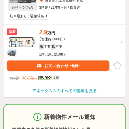
滋賀県犬上郡豊郷町下枝
3階建 / 21年9ヶ月 / 鉄骨造
すべての写真
駐車場あり
駐輪場あり
2.9
新着
万円
（管理費3,000円）
不要
不要
敷
礼
1階 / 1K / 25.08㎡
お問い合わせ
（無料）
提供
アネックスＡのすべての部屋を見る
新着物件メール通知