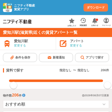
ニフティ不動産
ダウンロード
賃貸アプリ
お知らせ
閲覧履歴
マイページ
お気に入り
愛知川駅(滋賀県)近くの賃貸アパート一覧
愛知川駅
アパート
変更する
変更する
条件を保存
新着通知
アプリで探す
賃料で探す
指定なし
〜
指定なし
206
件
指定した賃料で絞り込む
206
物件数
件
2026年08月07日
更新