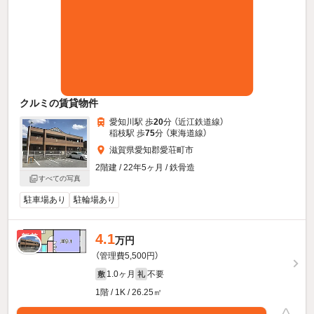
クルミの賃貸物件
愛知川駅 歩
20
分 （近江鉄道線）
稲枝駅 歩
75
分 （東海道線）
滋賀県愛知郡愛荘町市
2階建 / 22年5ヶ月 / 鉄骨造
すべての写真
駐車場あり
駐輪場あり
4.1
新着
万円
（管理費5,500円）
1.0ヶ月
不要
敷
礼
1階 / 1K / 26.25㎡