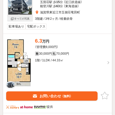
五箇荘駅 歩
15
分 （近江鉄道線）
能登川駅 歩
63
分 （東海道線）
滋賀県東近江市五個荘竜田町
3階建 / 3年2ヶ月 / 軽量鉄骨
すべての写真
駐車場あり
宅配ボックス
6.3
万円
（管理費8,000円）
30,000円
70,000円
敷
礼
1階 / 1LDK / 44.33㎡
お問い合わせ
（無料）
提供