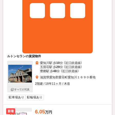
ルトンセランの賃貸物件
愛知川駅 歩
10
分 （近江鉄道線）
五箇荘駅 歩
29
分 （近江鉄道線）
豊郷駅 歩
48
分 （近江鉄道線）
滋賀県愛知郡愛荘町愛知川１６９０番地
2階建 / 18年11ヶ月 / 木造
すべての写真
駐車場あり
駐輪場あり
6.05
新着
万円