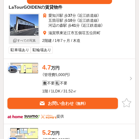
LaTourGOIDENの賃貸物件
愛知川駅 歩
37
分 （近江鉄道線）
五箇荘駅 歩
10
分 （近江鉄道線）
河辺の森駅 歩
41
分 （近江鉄道線）
滋賀県東近江市五個荘五位田町
2階建 / 1年7ヶ月 / 木造
すべての写真
駐車場あり
駐輪場あり
4.7
万円
（管理費5,000円）
不要
不要
敷
礼
1階 / 1LDK / 31.52㎡
お問い合わせ
（無料）
提供
5.2
万円