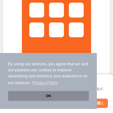
By using our services, you agree that we and
our
partners
use cookies to improve
グリシーヌ竜田の賃貸物件
advertising and enhance your experience on
愛知川駅 歩
49
分 （近江鉄道線）
アプリに切り替えて、サクサクお部屋探し
our services.
Privacy Policy
五箇荘駅 歩
15
分 （近江鉄道線）
会員登録なしですぐ使える。マップ検索やお気に入り保存など、
河辺の森駅 歩
33
分 （近江鉄道線）
アプリ限定の便利な機能が使えます！
滋賀県東近江市五個荘竜田町
OK
2階建 / 4年5ヶ月 / 木造
すべての写真
Web版で続行
アプリを開く
駅・沿線を変更
絞り込み条件を変更
駐車場あり
駐輪場あり
宅配ボックス