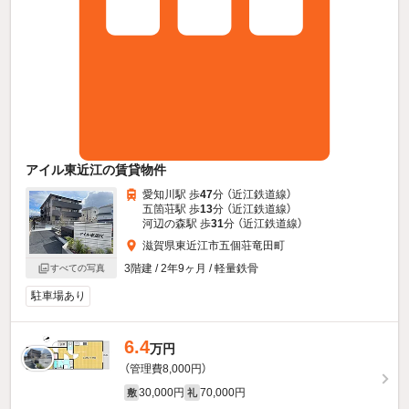
アイル東近江の賃貸物件
愛知川駅 歩
47
分 （近江鉄道線）
五箇荘駅 歩
13
分 （近江鉄道線）
河辺の森駅 歩
31
分 （近江鉄道線）
滋賀県東近江市五個荘竜田町
3階建 / 2年9ヶ月 / 軽量鉄骨
すべての写真
駐車場あり
6.4
万円
（管理費8,000円）
30,000円
70,000円
敷
礼