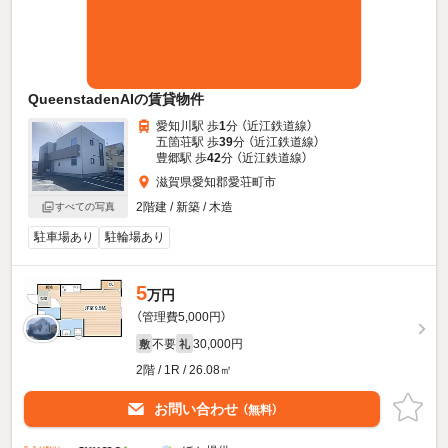
QueenstadenAIの賃貸物件
愛知川駅 歩
1
分 （近江鉄道線）
五箇荘駅 歩
39
分 （近江鉄道線）
豊郷駅 歩
42
分 （近江鉄道線）
滋賀県愛知郡愛荘町市
2階建 / 新築 / 木造
すべての写真
駐車場あり
駐輪場あり
5
万円
（管理費5,000円）
不要
30,000円
敷
礼
2階 / 1R / 26.08㎡
お問い合わせ
（無料）