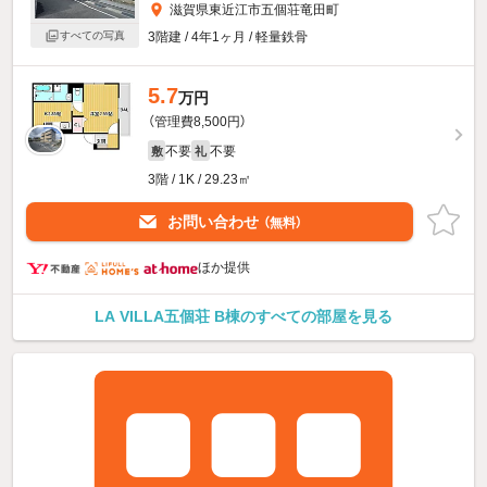
滋賀県東近江市五個荘竜田町
すべての写真
3階建 / 4年1ヶ月 / 軽量鉄骨
5.7
万円
（管理費8,500円）
不要
不要
敷
礼
3階 / 1K / 29.23㎡
お問い合わせ
（無料）
ほか提供
LA VILLA五個荘 B棟のすべての部屋を見る