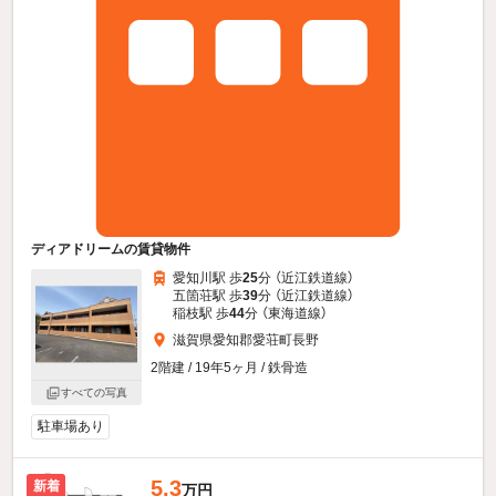
ディアドリームの賃貸物件
愛知川駅 歩
25
分 （近江鉄道線）
五箇荘駅 歩
39
分 （近江鉄道線）
稲枝駅 歩
44
分 （東海道線）
滋賀県愛知郡愛荘町長野
2階建 / 19年5ヶ月 / 鉄骨造
すべての写真
駐車場あり
5.3
新着
万円