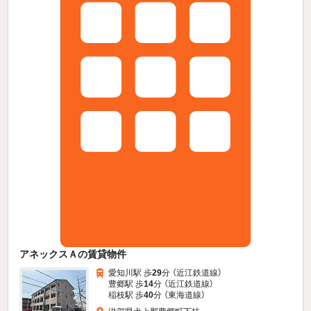
アネックスＡの賃貸物件
愛知川駅 歩
29
分 （近江鉄道線）
豊郷駅 歩
14
分 （近江鉄道線）
稲枝駅 歩
40
分 （東海道線）