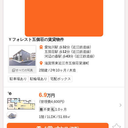
Ｙフォレスト五個荘の賃貸物件
愛知川駅 歩
32
分 （近江鉄道線）
五箇荘駅 歩
12
分 （近江鉄道線）
河辺の森駅 歩
43
分 （近江鉄道線）
滋賀県東近江市五個荘簗瀬町
2階建 / 2年10ヶ月 / 木造
すべての写真
駐車場あり
駐輪場あり
宅配ボックス
6.9
万円
（管理費4,600円）
不要
1.0ヶ月
敷
礼
1階 / 1LDK / 51.69㎡