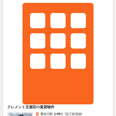
クレメント五個荘の賃貸物件
愛知川駅 歩
48
分 （近江鉄道線）