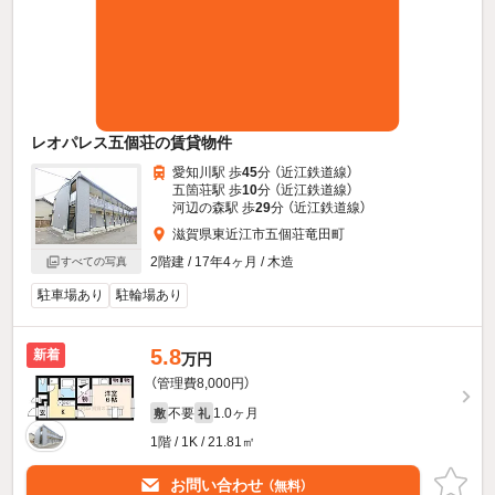
レオパレス五個荘の賃貸物件
愛知川駅 歩
45
分 （近江鉄道線）
五箇荘駅 歩
10
分 （近江鉄道線）
河辺の森駅 歩
29
分 （近江鉄道線）
滋賀県東近江市五個荘竜田町
2階建 / 17年4ヶ月 / 木造
すべての写真
駐車場あり
駐輪場あり
5.8
新着
万円
（管理費8,000円）
不要
1.0ヶ月
敷
礼
1階 / 1K / 21.81㎡
お問い合わせ
（無料）