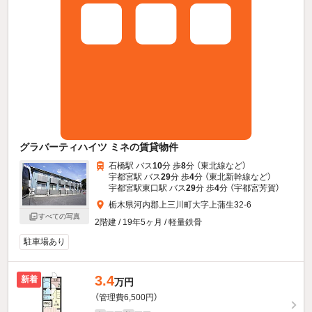
グラバーティハイツ ミネの賃貸物件
石橋駅 バス
10
分 歩
8
分 （東北線
など
）
宇都宮駅 バス
29
分 歩
4
分 （東北新幹線
など
）
宇都宮駅東口駅 バス
29
分 歩
4
分 （宇都宮芳賀）
栃木県河内郡上三川町大字上蒲生32-6
すべての写真
2階建 / 19年5ヶ月 / 軽量鉄骨
駐車場あり
3.4
新着
万円
（管理費6,500円）