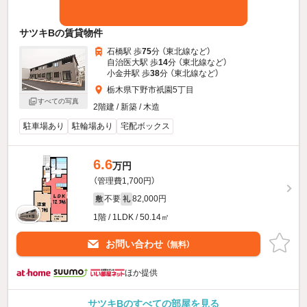
サツキBの賃貸物件
石橋駅 歩
75
分 （東北線
など
）
自治医大駅 歩
14
分 （東北線
など
）
小金井駅 歩
38
分 （東北線
など
）
栃木県下野市祇園5丁目
すべての写真
2階建 / 新築 / 木造
駐車場あり
駐輪場あり
宅配ボックス
6.6
万円
（管理費1,700円）
不要
82,000円
敷
礼
1階 / 1LDK / 50.14㎡
お問い合わせ
（無料）
ほか提供
サツキBのすべての部屋を見る