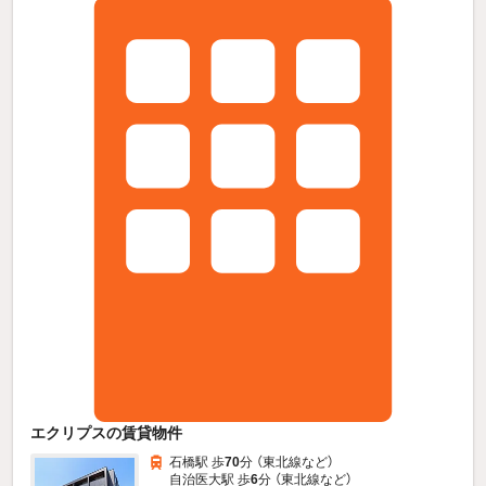
エクリプスの賃貸物件
石橋駅 歩
70
分 （東北線
など
）
自治医大駅 歩
6
分 （東北線
など
）