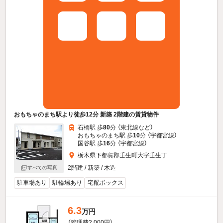
おもちゃのまち駅より徒歩12分 新築 2階建の賃貸物件
石橋駅 歩
80
分 （東北線
など
）
おもちゃのまち駅 歩
10
分 （宇都宮線）
国谷駅 歩
16
分 （宇都宮線）
栃木県下都賀郡壬生町大字壬生丁
2階建 / 新築 / 木造
すべての写真
駐車場あり
駐輪場あり
宅配ボックス
6.3
万円
（管理費2,000円）