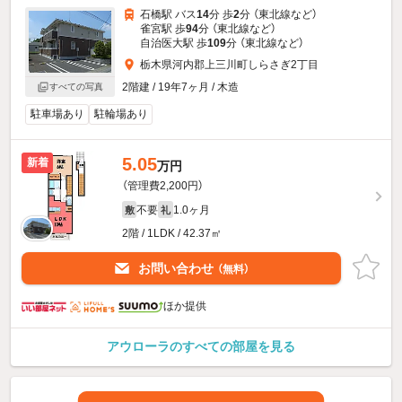
石橋駅 バス
14
分 歩
2
分 （東北線
など
）
雀宮駅 歩
94
分 （東北線
など
）
自治医大駅 歩
109
分 （東北線
など
）
栃木県河内郡上三川町しらさぎ2丁目
2階建 / 19年7ヶ月 / 木造
すべての写真
駐車場あり
駐輪場あり
5.05
新着
万円
（管理費2,200円）
不要
1.0ヶ月
敷
礼
2階 / 1LDK / 42.37㎡
お問い合わせ
（無料）
ほか提供
アウローラのすべての部屋を見る