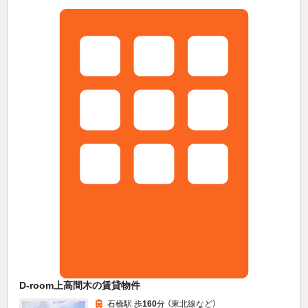
D-room上高間木の賃貸物件
石橋駅 歩
160
分 （東北線
など
）