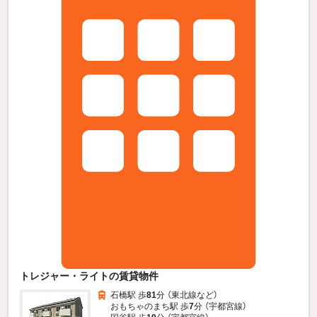
トレジャー・ライトの賃貸物件
石橋駅 歩
81
分 （東北線
など
）
おもちゃのまち駅 歩
7
分 （宇都宮線）