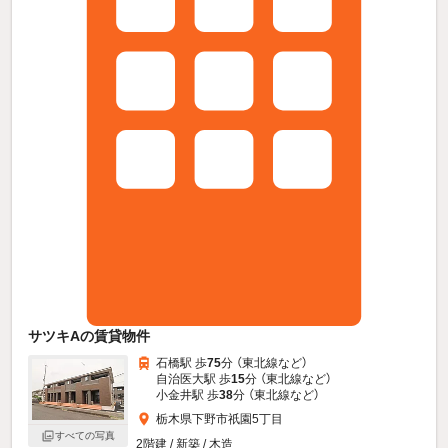
サツキAの賃貸物件
石橋駅 歩
75
分 （東北線
など
）
自治医大駅 歩
15
分 （東北線
など
）
小金井駅 歩
38
分 （東北線
など
）
栃木県下野市祇園5丁目
すべての写真
2階建 / 新築 / 木造