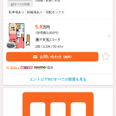
2階建 / 新築 / 木造
すべての写真
駐車場あり
駐輪場あり
宅配ボックス
5.8
万円
（管理費3,000円）
不要
1.0ヶ月
敷
礼
2階 / 1LDK / 50.43㎡
お問い合わせ
（無料）
提供
エントピアBのすべての部屋を見る