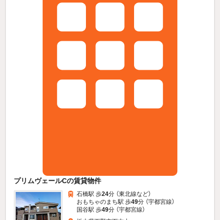
プリムヴェールCの賃貸物件
石橋駅 歩
24
分 （東北線
など
）
おもちゃのまち駅 歩
49
分 （宇都宮線）
国谷駅 歩
49
分 （宇都宮線）