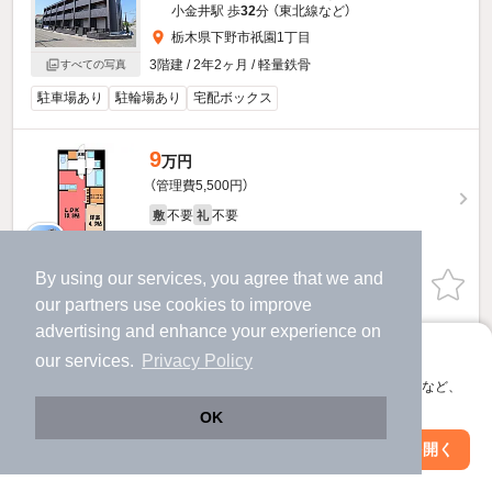
小金井駅 歩
32
分 （東北線
など
）
栃木県下野市祇園1丁目
3階建 / 2年2ヶ月 / 軽量鉄骨
すべての写真
駐車場あり
駐輪場あり
宅配ボックス
9
万円
（管理費5,500円）
不要
不要
敷
礼
2階 / 1LDK / 40.27㎡
By using our services, you agree that we and
お問い合わせ
（無料）
our
partners
use cookies to improve
advertising and enhance your experience on
ほか提供
アプリに切り替えて、サクサクお部屋探し
our services.
Privacy Policy
12.4
会員登録なしですぐ使える。マップ検索やお気に入り保存など、
万円
アプリ限定の便利な機能が使えます！
（管理費5,500円）
OK
1.0ヶ月
62,000円
敷
礼
Web版で続行
アプリを開く
駅・沿線を変更
絞り込み条件を変更
2階 / 1LDK / 40.27㎡