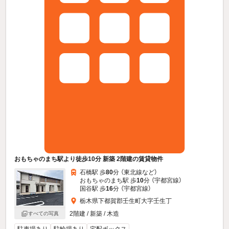
おもちゃのまち駅より徒歩10分 新築 2階建の賃貸物件
石橋駅 歩
80
分 （東北線
など
）
おもちゃのまち駅 歩
10
分 （宇都宮線）
国谷駅 歩
16
分 （宇都宮線）
栃木県下都賀郡壬生町大字壬生丁
2階建 / 新築 / 木造
すべての写真
駐車場あり
駐輪場あり
宅配ボックス