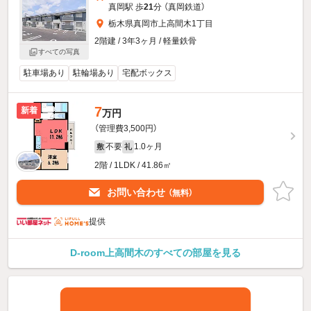
真岡駅 歩
21
分 （真岡鉄道）
栃木県真岡市上高間木1丁目
2階建 / 3年3ヶ月 / 軽量鉄骨
すべての写真
駐車場あり
駐輪場あり
宅配ボックス
7
新着
万円
（管理費3,500円）
不要
1.0ヶ月
敷
礼
2階 / 1LDK / 41.86㎡
お問い合わせ
（無料）
提供
D-room上高間木のすべての部屋を見る