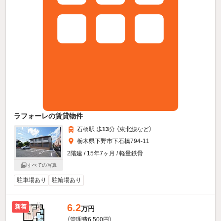
ラフォーレの賃貸物件
石橋駅 歩
13
分 （東北線
など
）
栃木県下野市下石橋794-11
2階建 / 15年7ヶ月 / 軽量鉄骨
すべての写真
駐車場あり
駐輪場あり
6.2
新着
万円
（管理費6,500円）