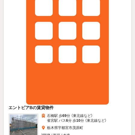
エントピアBの賃貸物件
石橋駅 歩
69
分 （東北線
など
）
雀宮駅 バス
6
分 歩
10
分 （東北線
など
）
栃木県宇都宮市茂原町