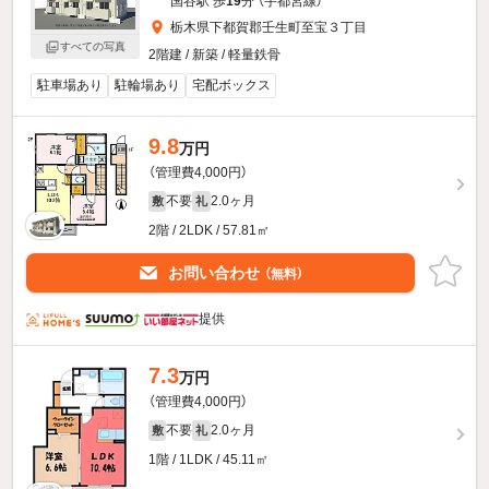
国谷駅 歩
19
分 （宇都宮線）
栃木県下都賀郡壬生町至宝３丁目
すべての写真
2階建 / 新築 / 軽量鉄骨
駐車場あり
駐輪場あり
宅配ボックス
9.8
万円
（管理費4,000円）
不要
2.0ヶ月
敷
礼
2階 / 2LDK / 57.81㎡
お問い合わせ
（無料）
提供
7.3
万円
（管理費4,000円）
不要
2.0ヶ月
敷
礼
1階 / 1LDK / 45.11㎡