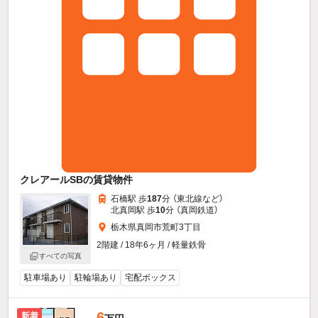
クレアールSBの賃貸物件
石橋駅 歩
187
分 （東北線
など
）
北真岡駅 歩
10
分 （真岡鉄道）
栃木県真岡市荒町3丁目
2階建 / 18年6ヶ月 / 軽量鉄骨
すべての写真
駐車場あり
駐輪場あり
宅配ボックス
6
新着