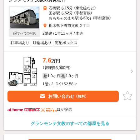
石橋駅 歩
15
分 （東北線
など
）
国谷駅 歩
52
分 （宇都宮線）
おもちゃのまち駅 歩
63
分 （宇都宮線）
栃木県下野市文教２丁目
2階建 / 1年11ヶ月 / 木造
すべての写真
駐車場あり
駐輪場あり
宅配ボックス
7.6
万円
（管理費3,000円）
1.0ヶ月
1.0ヶ月
敷
礼
1階 / 2LDK / 52.58㎡
お問い合わせ
（無料）
ほか提供
グランモンテ文教のすべての部屋を見る