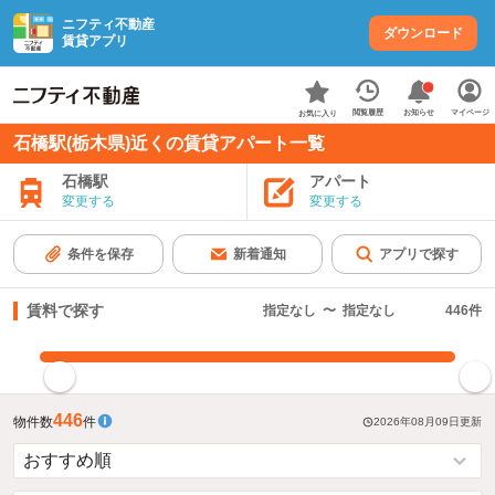
ニフティ不動産
ダウンロード
賃貸アプリ
お知らせ
閲覧履歴
マイページ
お気に入り
石橋駅(栃木県)近くの賃貸アパート一覧
石橋駅
アパート
変更する
変更する
条件を保存
新着通知
アプリで探す
賃料で探す
指定なし
〜
指定なし
446
件
指定した賃料で絞り込む
446
物件数
件
2026年08月09日
更新