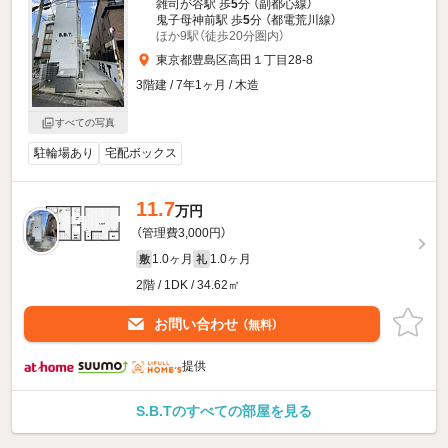
雑司が谷駅 歩
5
分 （副都心線）
鬼子母神前駅 歩
5
分 （都電荒川線）
ほか9駅（徒歩20分圏内）
東京都豊島区高田１丁目28-8
3階建 / 7年1ヶ月 / 木造
すべての写真
駐輪場あり
宅配ボックス
11.7
万円
（管理費3,000円）
1.0ヶ月
1.0ヶ月
敷
礼
2階 / 1DK / 34.62㎡
お問い合わせ
（無料）
提供
S.B.Tのすべての部屋を見る