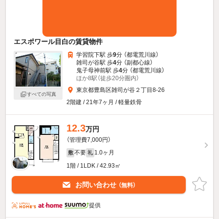
エスポワール目白の賃貸物件
学習院下駅 歩
9
分 （都電荒川線）
雑司が谷駅 歩
4
分 （副都心線）
鬼子母神前駅 歩
4
分 （都電荒川線）
ほか8駅（徒歩20分圏内）
東京都豊島区雑司が谷２丁目8-26
すべての写真
2階建 / 21年7ヶ月 / 軽量鉄骨
12.3
万円
（管理費7,000円）
不要
1.0ヶ月
敷
礼
1階 / 1LDK / 42.93㎡
お問い合わせ
（無料）
提供