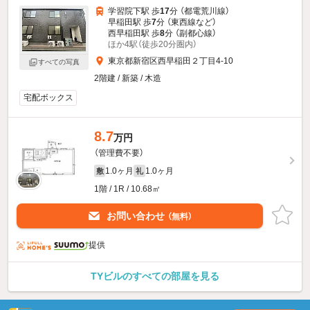
学習院下駅 歩
17
分 （都電荒川線）
早稲田駅 歩
7
分 （東西線
など
）
西早稲田駅 歩
8
分 （副都心線）
ほか4駅（徒歩20分圏内）
東京都新宿区西早稲田２丁目4-10
すべての写真
2階建 / 新築 / 木造
宅配ボックス
8.7
万円
（管理費不要）
1.0ヶ月
1.0ヶ月
敷
礼
1階 / 1R / 10.68㎡
お問い合わせ
（無料）
提供
TYビルのすべての部屋を見る