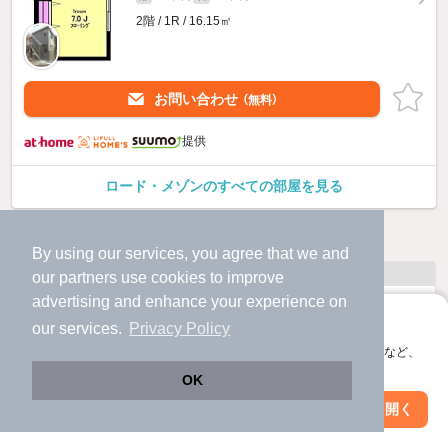
2階 / 1R / 16.15㎡
お問い合わせ
（無料）
提供
ロード・メゾンのすべての部屋を見る
他の人はこんな条件で絞り込んでいます！
By using our services, you agree that we and
人気のこだわり条件
our
partners
use cookies to improve
advertising and enhance your experience on
バス・トイレ別
2階以上
アプリに切り替えて、サクサクお部屋探し
our services.
Privacy Policy
会員登録なしですぐ使える。マップ検索やお気に入り保存など、
駐車場あり
ペット相談
アプリ限定の便利な機能が使えます！
OK
洗濯機置場あり
独立洗面台
Web版で続行
アプリを開く
駅・沿線を変更
絞り込み条件を変更