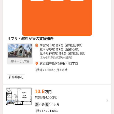
リブリ・雑司が谷の賃貸物件
学習院下駅 歩
7
分 （都電荒川線）
雑司が谷駅 歩
2
分 （副都心線）
鬼子母神前駅 歩
2
分 （都電荒川線）
ほか9駅（徒歩20分圏内）
すべての写真
東京都豊島区雑司が谷3丁目
2階建 / 13年5ヶ月 / 木造
駐輪場あり
10.5
万円
（管理費4,000円）
不要
1.0ヶ月
敷
礼
2階 / 1K / 21.68㎡