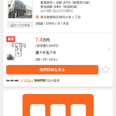
都電雑司ヶ谷駅 歩
7
分 （都電荒川線）
東池袋駅 歩
9
分 （有楽町線）
ほか8駅（徒歩20分圏内）
東京都豊島区雑司が谷１丁目
2階建 / 10年6ヶ月 / 木造
すべての写真
7.4
新着
万円
（管理費3,000円）
不要
不要
敷
礼
2階 / 1R / 18.9㎡
物件詳細を見る
ほか提供