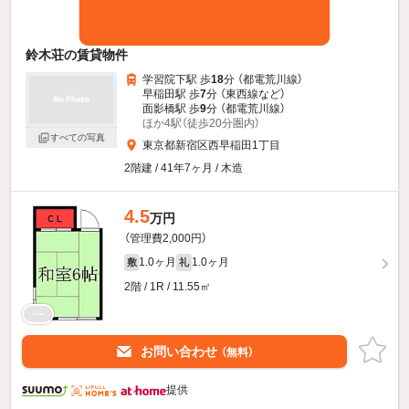
鈴木荘の賃貸物件
学習院下駅 歩
18
分 （都電荒川線）
早稲田駅 歩
7
分 （東西線
など
）
面影橋駅 歩
9
分 （都電荒川線）
ほか4駅（徒歩20分圏内）
すべての写真
東京都新宿区西早稲田1丁目
2階建 / 41年7ヶ月 / 木造
4.5
万円
（管理費2,000円）
1.0ヶ月
1.0ヶ月
敷
礼
2階 / 1R / 11.55㎡
お問い合わせ
（無料）
提供