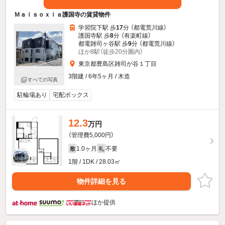
Ｍａｉｓｏｘｉａ護国寺の賃貸物件
学習院下駅 歩
17
分 （都電荒川線）
護国寺駅 歩
8
分 （有楽町線）
都電雑司ヶ谷駅 歩
9
分 （都電荒川線）
ほか8駅（徒歩20分圏内）
東京都豊島区雑司が谷１丁目
3階建 / 6年5ヶ月 / 木造
すべての写真
駐輪場あり
宅配ボックス
12.3
万円
（管理費5,000円）
1.0ヶ月
不要
敷
礼
1階 / 1DK / 28.03㎡
物件詳細を見る
ほか提供