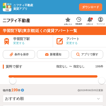
ニフティ不動産
ダウンロード
賃貸アプリ
お知らせ
閲覧履歴
マイページ
お気に入り
学習院下駅(東京都)近くの賃貸アパート一覧
学習院下駅
アパート
変更する
変更する
条件を保存
新着通知
アプリで探す
賃料で探す
指定なし
〜
指定なし
199
件
指定した賃料で絞り込む
199
物件数
件
2026年08月05日
更新