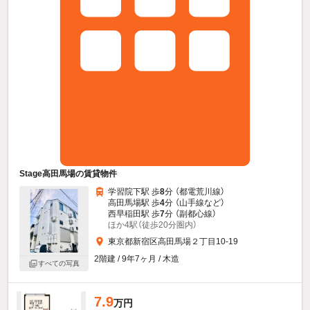
Stage高田馬場の賃貸物件
学習院下駅 歩
8
分 （都電荒川線）
高田馬場駅 歩
4
分 （山手線
など
）
西早稲田駅 歩
7
分 （副都心線）
ほか4駅（徒歩20分圏内）
東京都新宿区高田馬場２丁目10-19
2階建 / 9年7ヶ月 / 木造
すべての写真
7.9
万円