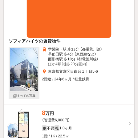
ソフィアハイツの賃貸物件
学習院下駅 歩
13
分 （都電荒川線）
早稲田駅 歩
4
分 （東西線
など
）
面影橋駅 歩
10
分 （都電荒川線）
ほか4駅（徒歩20分圏内）
東京都文京区目白台１丁目5-6
2階建 / 24年6ヶ月 / 軽量鉄骨
すべての写真
8
万円
（管理費6,000円）
不要
1.0ヶ月
敷
礼
1階 / 1K / 22.5㎡