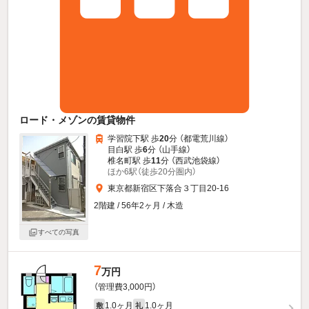
ロード・メゾンの賃貸物件
学習院下駅 歩
20
分 （都電荒川線）
目白駅 歩
6
分 （山手線）
椎名町駅 歩
11
分 （西武池袋線）
ほか6駅（徒歩20分圏内）
東京都新宿区下落合３丁目20-16
2階建 / 56年2ヶ月 / 木造
すべての写真
7
万円
（管理費3,000円）
1.0ヶ月
1.0ヶ月
敷
礼