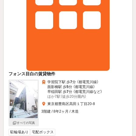
フォンス目白の賃貸物件
学習院下駅 歩
7
分 （都電荒川線）
面影橋駅 歩
5
分 （都電荒川線）
早稲田駅 歩
7
分 （都電荒川線
など
）
ほか7駅（徒歩20分圏内）
東京都豊島区高田１丁目20-8
3階建 / 8年2ヶ月 / 木造
すべての写真
駐輪場あり
宅配ボックス