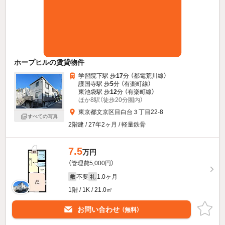
ホープヒルの賃貸物件
学習院下駅 歩
17
分 （都電荒川線）
護国寺駅 歩
5
分 （有楽町線）
東池袋駅 歩
12
分 （有楽町線）
ほか8駅（徒歩20分圏内）
東京都文京区目白台３丁目22-8
すべての写真
2階建 / 27年2ヶ月 / 軽量鉄骨
7.5
万円
（管理費5,000円）
不要
1.0ヶ月
敷
礼
1階 / 1K / 21.0㎡
お問い合わせ
（無料）