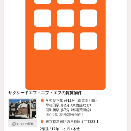
サクシードエフ・エフ・エフの賃貸物件
学習院下駅 歩
12
分 （都電荒川線）
早稲田駅 歩
2
分 （東西線
など
）
面影橋駅 歩
7
分 （都電荒川線）
ほか5駅（徒歩20分圏内）
東京都新宿区西早稲田１丁目23-1
すべての写真
2階建 / 17年11ヶ月 / 木造