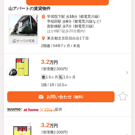
山アパートの賃貸物件
学習院下駅 歩
10
分 （都電荒川線）
早稲田駅 歩
6
分 （都電荒川線
など
）
面影橋駅 歩
7
分 （都電荒川線）
ほか6駅（徒歩20分圏内）
東京都文京区目白台1丁目
すべての写真
2階建 / 54年7ヶ月 / 木造
3.2
万円
（管理費2,500円）
1.0ヶ月
1.0ヶ月
敷
礼
1階 / 1R / 10.0㎡
お問い合わせ
（無料）
提供
3.2
万円
（管理費2,500円）