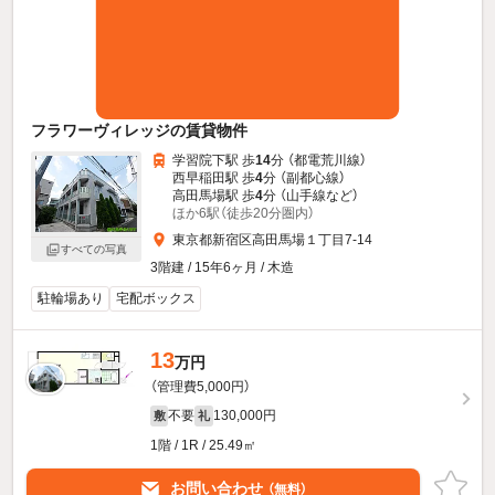
フラワーヴィレッジの賃貸物件
学習院下駅 歩
14
分 （都電荒川線）
西早稲田駅 歩
4
分 （副都心線）
高田馬場駅 歩
4
分 （山手線
など
）
ほか6駅（徒歩20分圏内）
東京都新宿区高田馬場１丁目7-14
すべての写真
3階建 / 15年6ヶ月 / 木造
駐輪場あり
宅配ボックス
13
万円
（管理費5,000円）
不要
130,000円
敷
礼
1階 / 1R / 25.49㎡
お問い合わせ
（無料）