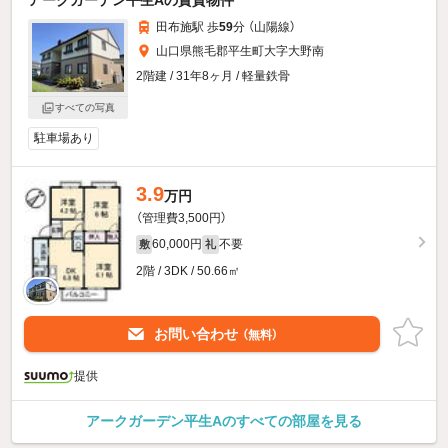
田布施駅 歩
59
分 （山陽線）
山口県熊毛郡平生町大字大野南
2階建 / 31年8ヶ月 / 軽量鉄骨
すべての写真
駐車場あり
3.9
万円
（管理費3,500円）
60,000円
不要
敷
礼
2階 / 3DK / 50.66㎡
お問い合わせ
（無料）
提供
アークガーデン平生Aのすべての部屋を見る