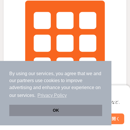
By using our services, you agree that we and
our
partners
use cookies to improve
advertising and enhance your experience on
アプリに切り替えて、サクサクお部屋探し
our services.
Privacy Policy
会員登録なしですぐ使える。マップ検索やお気に入り保存など、
アプリ限定の便利な機能が使えます！
OK
柳井駅よりバス12分 徒歩10分 築2年 2階建の賃貸物件
Web版で続行
アプリを開く
市区町村を変更
絞り込み条件を変更
柳井駅 バス
12
分 歩
10
分 （山陽線）