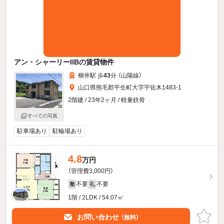
アン・シャーリーIIBの賃貸物件
柳井駅 歩
43
分 （山陽線）
山口県熊毛郡平生町大字宇佐木1483-1
2階建 / 23年2ヶ月 / 軽量鉄骨
すべての写真
駐車場あり
駐輪場あり
4.8
万円
（管理費3,000円）
不要
不要
敷
礼
1階 / 2LDK / 54.07㎡
お問い合わせ
（無料）