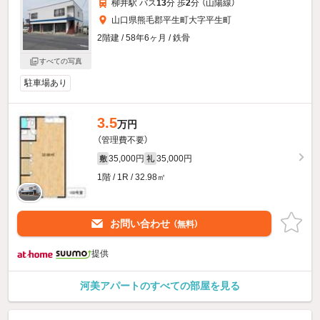
柳井駅 バス
13
分 歩
2
分 （山陽線）
山口県熊毛郡平生町大字平生町
2階建 / 58年6ヶ月 / 鉄骨
すべての写真
駐車場あり
3.5
万円
（管理費不要）
35,000円
35,000円
敷
礼
1階 / 1R / 32.98㎡
お問い合わせ
（無料）
提供
河美アパートのすべての部屋を見る