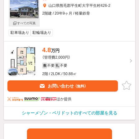
山口県熊毛郡平生町大字平生村426-2
2階建 / 20年9ヶ月 / 軽量鉄骨
すべての写真
駐車場あり
駐輪場あり
4.8
万円
（管理費2,000円）
不要
不要
敷
礼
2階 / 2LDK / 50.88㎡
お問い合わせ
（無料）
ほか提供
シャーメゾン・ペリドットのすべての部屋を見る