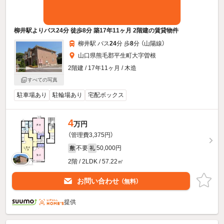
柳井駅よりバス24分 徒歩8分 築17年11ヶ月 2階建の賃貸物件
柳井駅 バス
24
分 歩
8
分 （山陽線）
山口県熊毛郡平生町大字曽根
2階建 / 17年11ヶ月 / 木造
すべての写真
駐車場あり
駐輪場あり
宅配ボックス
4
万円
（管理費3,375円）
不要
50,000円
敷
礼
2階 / 2LDK / 57.22㎡
お問い合わせ
（無料）
提供