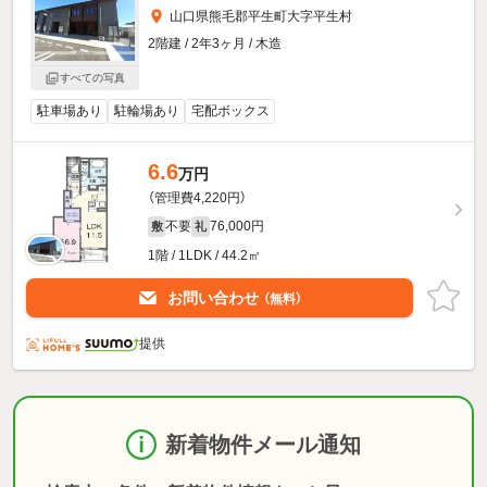
山口県熊毛郡平生町大字平生村
2階建 / 2年3ヶ月 / 木造
すべての写真
駐車場あり
駐輪場あり
宅配ボックス
6.6
万円
（管理費4,220円）
不要
76,000円
敷
礼
1階 / 1LDK / 44.2㎡
お問い合わせ
（無料）
提供
新着物件メール通知