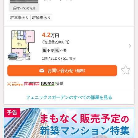
すべての写真
駐車場あり
駐輪場あり
4.2
万円
（管理費2,000円）
不要
不要
敷
礼
1階 / 2LDK / 51.79㎡
お問い合わせ
（無料）
提供
フェニックスガーデンのすべての部屋を見る