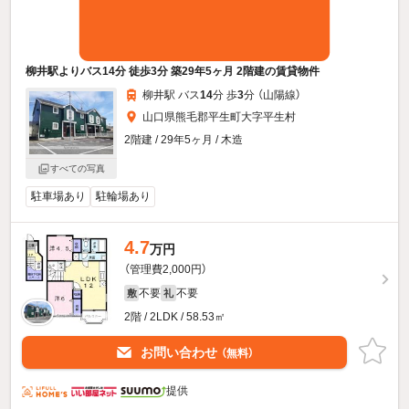
柳井駅よりバス14分 徒歩3分 築29年5ヶ月 2階建の賃貸物件
柳井駅 バス
14
分 歩
3
分 （山陽線）
山口県熊毛郡平生町大字平生村
2階建 / 29年5ヶ月 / 木造
すべての写真
駐車場あり
駐輪場あり
4.7
万円
（管理費2,000円）
不要
不要
敷
礼
2階 / 2LDK / 58.53㎡
お問い合わせ
（無料）
提供