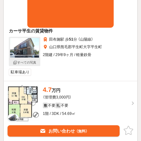
カーサ平生の賃貸物件
田布施駅 歩
51
分 （山陽線）
山口県熊毛郡平生町大字平生町
2階建 / 29年9ヶ月 / 軽量鉄骨
すべての写真
駐車場あり
4.7
万円
（管理費3,000円）
不要
不要
敷
礼
1階 / 3DK / 54.69㎡
お問い合わせ
（無料）