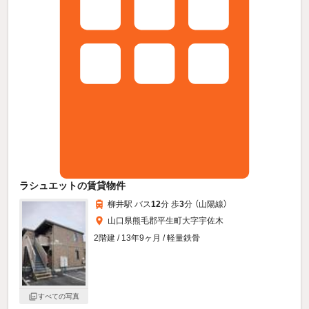
ラシュエットの賃貸物件
柳井駅 バス
12
分 歩
3
分 （山陽線）
山口県熊毛郡平生町大字宇佐木
2階建 / 13年9ヶ月 / 軽量鉄骨
すべての写真