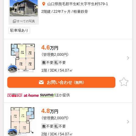
山口県熊毛郡平生町大字平生村579-1
2階建 / 22年7ヶ月 / 軽量鉄骨
すべての写真
駐車場あり
4.6
万円
（管理費2,000円）
不要
不要
敷
礼
1階 / 3DK / 54.07㎡
お問い合わせ
（無料）
ほか提供
4.8
万円
（管理費2,000円）
不要
不要
敷
礼
2階 / 3DK / 54.07㎡