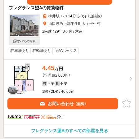
フレグランス望Aの賃貸物件
柳井駅 バス
14
分 歩
3
分 （山陽線）
山口県熊毛郡平生町大字平生村
2階建 / 29年3ヶ月 / 木造
すべての写真
駐車場あり
駐輪場あり
宅配ボックス
4.45
万円
（管理費2,000円）
不要
不要
敷
礼
1階 / 2DK / 46.06㎡
お問い合わせ
（無料）
提供
フレグランス望Aのすべての部屋を見る