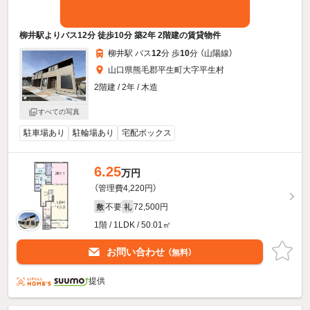
柳井駅よりバス12分 徒歩10分 築2年 2階建の賃貸物件
柳井駅 バス
12
分 歩
10
分 （山陽線）
山口県熊毛郡平生町大字平生村
2階建 / 2年 / 木造
すべての写真
駐車場あり
駐輪場あり
宅配ボックス
6.25
万円
（管理費4,220円）
不要
72,500円
敷
礼
1階 / 1LDK / 50.01㎡
お問い合わせ
（無料）
提供