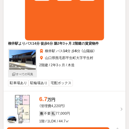
柳井駅よりバス14分 徒歩6分 築2年3ヶ月 2階建の賃貸物件
柳井駅 バス
14
分 歩
6
分 （山陽線）
山口県熊毛郡平生町大字平生村
2階建 / 2年3ヶ月 / 木造
すべての写真
駐車場あり
駐輪場あり
宅配ボックス
6.7
万円
（管理費4,220円）
不要
77,000円
敷
礼
1階 / 1LDK / 44.7㎡