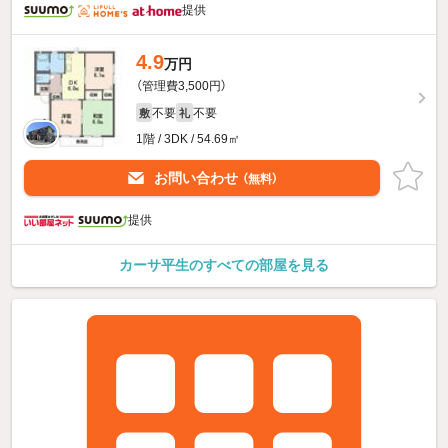
提供
4.9
万円
（管理費3,500円）
不要
不要
敷
礼
1階 / 3DK / 54.69㎡
お問い合わせ
（無料）
提供
カーサ平生のすべての部屋を見る