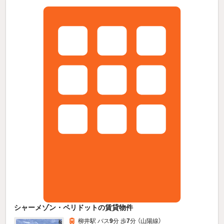
シャーメゾン・ペリドットの賃貸物件
柳井駅 バス
9
分 歩
7
分 （山陽線）