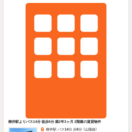
柳井駅よりバス14分 徒歩6分 築2年3ヶ月 2階建の賃貸物件
柳井駅 バス
14
分 歩
6
分 （山陽線）