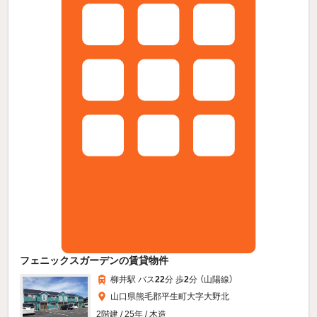
フェニックスガーデンの賃貸物件
柳井駅 バス
22
分 歩
2
分 （山陽線）
山口県熊毛郡平生町大字大野北
2階建 / 25年 / 木造