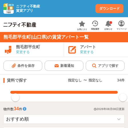
ニフティ不動産
ダウンロード
賃貸アプリ
お知らせ
閲覧履歴
マイページ
お気に入り
熊毛郡平生町(山口県)の賃貸アパート一覧
熊毛郡平生町
アパート
変更する
変更する
条件を保存
新着通知
アプリで探す
賃料で探す
指定なし
〜
指定なし
34
件
指定した賃料で絞り込む
34
物件数
件
2026年08月08日
更新