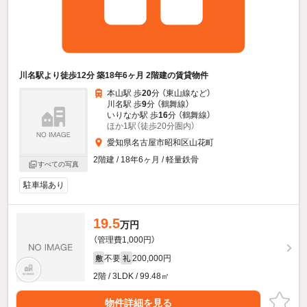
川名駅より徒歩12分 築18年6ヶ月 2階建の賃貸物件
本山駅 歩
20
分 （東山線
など
）
川名駅 歩
9
分 （鶴舞線）
いりなか駅 歩
16
分 （鶴舞線）
ほか1駅（徒歩20分圏内）
愛知県名古屋市昭和区山花町
2階建 / 18年6ヶ月 / 軽量鉄骨
すべての写真
駐車場あり
19.5
万円
（管理費1,000円）
不要
200,000円
敷
礼
2階 / 3LDK / 99.48㎡
物件詳細を見る