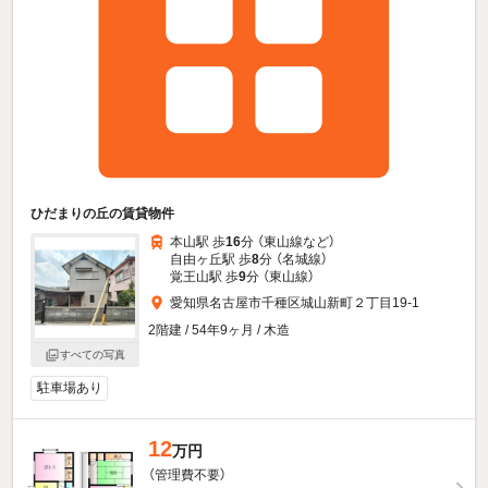
ひだまりの丘の賃貸物件
本山駅 歩
16
分 （東山線
など
）
自由ヶ丘駅 歩
8
分 （名城線）
覚王山駅 歩
9
分 （東山線）
愛知県名古屋市千種区城山新町２丁目19-1
2階建 / 54年9ヶ月 / 木造
すべての写真
駐車場あり
12
万円
（管理費不要）