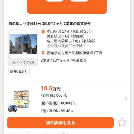
川名駅より徒歩13分 築18年2ヶ月 2階建の賃貸物件
本山駅 歩
17
分 （東山線
など
）
川名駅 歩
13
分 （鶴舞線）
名古屋大学駅 歩
14
分 （名城線）
ほか2駅（徒歩20分圏内）
愛知県名古屋市昭和区伊勝町1丁目
2階建 / 18年2ヶ月 / 軽量鉄骨
すべての写真
駐車場あり
18.5
万円
（管理費1,000円）
不要
100,000円
敷
礼
1階 / 3LDK / 99.48㎡
物件詳細を見る