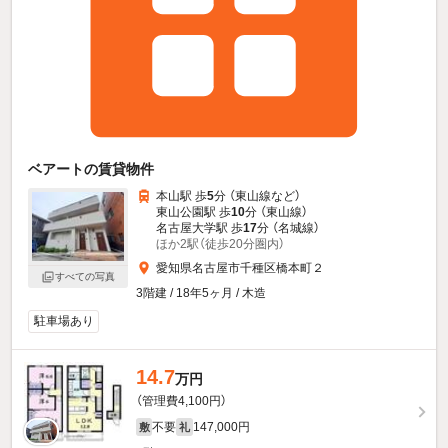
ベアートの賃貸物件
本山駅 歩
5
分 （東山線
など
）
東山公園駅 歩
10
分 （東山線）
名古屋大学駅 歩
17
分 （名城線）
ほか2駅（徒歩20分圏内）
愛知県名古屋市千種区橋本町２
すべての写真
3階建 / 18年5ヶ月 / 木造
駐車場あり
14.7
万円
（管理費4,100円）
不要
147,000円
敷
礼