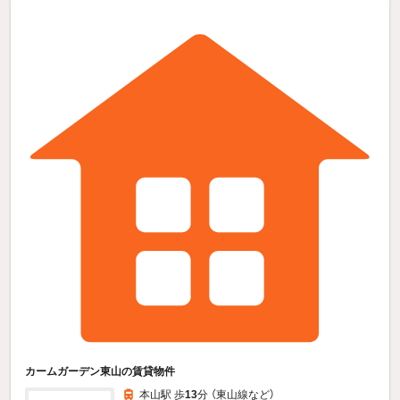
カームガーデン東山の賃貸物件
本山駅 歩
13
分 （東山線
など
）