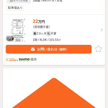
3階建 / 8年3ヶ月 / 木造
すべての写真
駐車場あり
22
万円
（管理費不要）
2.0ヶ月
不要
敷
礼
1階 / 4LDK / 101.53㎡
お問い合わせ
（無料）
提供