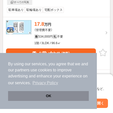
すべての写真
駐車場あり
駐輪場あり
宅配ボックス
17.8
万円
（管理費不要）
534,000円
不要
敷
礼
1階 / 3LDK / 96.6㎡
お問い合わせ
（無料）
By using our services, you agree that we and
提供
our
partners
use cookies to improve
ブロードIのすべての部屋を見る
advertising and enhance your experience on
アプリに切り替えて、サクサクお部屋探し
our services.
Privacy Policy
他の人はこんな条件で絞り込んでいます！
会員登録なしですぐ使える。マップ検索やお気に入り保存など、
アプリ限定の便利な機能が使えます！
OK
人気のこだわり条件
Web版で続行
アプリを開く
駅・沿線を変更
絞り込み条件を変更
バス・トイレ別
2階以上