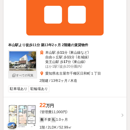
本山駅より徒歩11分 築13年2ヶ月 2階建の賃貸物件
本山駅 歩
11
分 （東山線
など
）
自由ヶ丘駅 歩
11
分 （名城線）
覚王山駅 歩
17
分 （東山線）
ほか1駅（徒歩20分圏内）
愛知県名古屋市千種区日和町１丁目
すべての写真
2階建 / 13年2ヶ月 / 木造
駐車場あり
駐輪場あり
22
万円
（管理費11,000円）
不要
1.0ヶ月
敷
礼
1階 / 2LDK / 52.99㎡