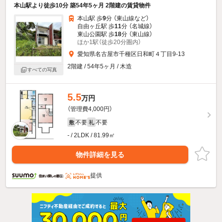
本山駅より徒歩10分 築54年5ヶ月 2階建の賃貸物件
本山駅 歩
9
分 （東山線
など
）
自由ヶ丘駅 歩
11
分 （名城線）
東山公園駅 歩
18
分 （東山線）
ほか1駅（徒歩20分圏内）
愛知県名古屋市千種区日和町４丁目9-13
2階建 / 54年5ヶ月 / 木造
すべての写真
5.5
万円
（管理費4,000円）
不要
不要
敷
礼
- / 2LDK / 81.99㎡
物件詳細を見る
提供