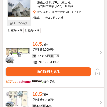
東山公園駅 歩
6
分 （東山線）
名古屋大学駅 歩
9
分 （名城線）
愛知県名古屋市千種区園山町2丁目
2階建 / 14年3ヶ月 / 木造
すべての写真
駐車場あり
駐輪場あり
18.5
万円
（管理費5,000円）
185,000円
不要
敷
礼
1階 / 3LDK / 84.13㎡
物件詳細を見る
ほか提供
18.5
万円
（管理費5,000円）
不要
不要
敷
礼