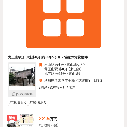
覚王山駅より徒歩8分 築30年5ヶ月 2階建の賃貸物件
本山駅 歩
8
分 （東山線
など
）
覚王山駅 歩
8
分 （東山線）
池下駅 歩
19
分 （東山線）
愛知県名古屋市千種区穂波町3丁目3-2
2階建 / 30年5ヶ月 / 木造
すべての写真
駐車場あり
駐輪場あり
22.5
新着
万円
（管理費不要）