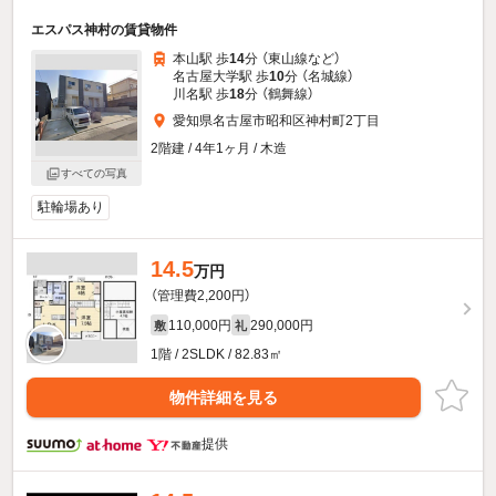
エスパス神村の賃貸物件
本山駅 歩
14
分 （東山線
など
）
名古屋大学駅 歩
10
分 （名城線）
川名駅 歩
18
分 （鶴舞線）
愛知県名古屋市昭和区神村町2丁目
2階建 / 4年1ヶ月 / 木造
すべての写真
駐輪場あり
14.5
万円
（管理費2,200円）
110,000円
290,000円
敷
礼
1階 / 2SLDK / 82.83㎡
物件詳細を見る
提供