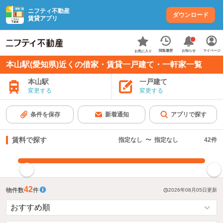
ニフティ不動産
ダウンロード
賃貸アプリ
お知らせ
閲覧履歴
マイページ
お気に入り
本山駅(愛知県)近くの借家・賃貸一戸建て・一軒家一覧
本山駅
一戸建て
変更する
変更する
条件を保存
新着通知
アプリで探す
賃料で探す
指定なし
〜
指定なし
42
件
指定した賃料で絞り込む
42
物件数
件
2026年08月05日
更新