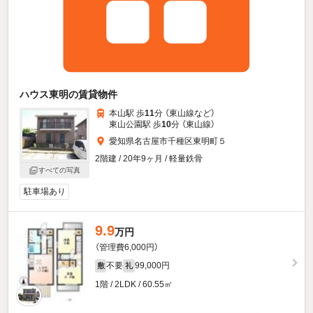
ハウス東明の賃貸物件
本山駅 歩
11
分 （東山線
など
）
東山公園駅 歩
10
分 （東山線）
愛知県名古屋市千種区東明町５
2階建 / 20年9ヶ月 / 軽量鉄骨
すべての写真
駐車場あり
9.9
万円
（管理費6,000円）
不要
99,000円
敷
礼
1階 / 2LDK / 60.55㎡