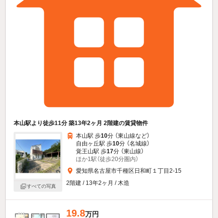
本山駅より徒歩11分 築13年2ヶ月 2階建の賃貸物件
本山駅 歩
10
分 （東山線
など
）
自由ヶ丘駅 歩
10
分 （名城線）
覚王山駅 歩
17
分 （東山線）
ほか1駅（徒歩20分圏内）
愛知県名古屋市千種区日和町１丁目2-15
2階建 / 13年2ヶ月 / 木造
すべての写真
19.8
万円