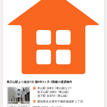
覚王山駅より徒歩7分 築8年3ヶ月 3階建の賃貸物件
本山駅 歩
6
分 （東山線
など
）
覚王山駅 歩
6
分 （東山線）
池下駅 歩
17
分 （東山線）
愛知県名古屋市千種区穂波町１丁目