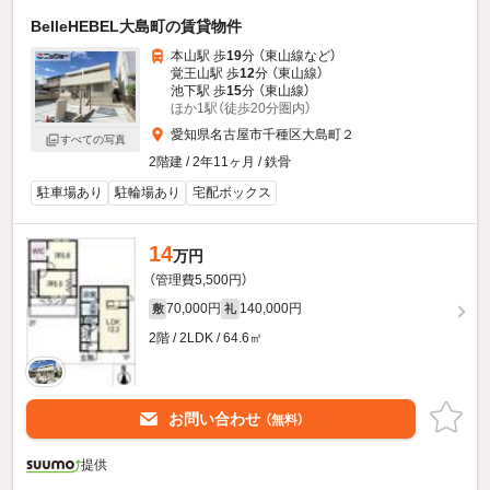
BelleHEBEL大島町の賃貸物件
本山駅 歩
19
分 （東山線
など
）
覚王山駅 歩
12
分 （東山線）
池下駅 歩
15
分 （東山線）
ほか1駅（徒歩20分圏内）
愛知県名古屋市千種区大島町２
すべての写真
2階建 / 2年11ヶ月 / 鉄骨
駐車場あり
駐輪場あり
宅配ボックス
14
万円
（管理費5,500円）
70,000円
140,000円
敷
礼
2階 / 2LDK / 64.6㎡
お問い合わせ
（無料）
提供