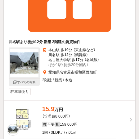
川名駅より徒歩12分 新築 2階建の賃貸物件
本山駅 歩
19
分 （東山線
など
）
川名駅 歩
12
分 （鶴舞線）
名古屋大学駅 歩
17
分 （名城線）
ほか1駅（徒歩20分圏内）
愛知県名古屋市昭和区西畑町
2階建 / 新築 / 木造
すべての写真
駐車場あり
15.9
万円
（管理費8,000円）
不要
159,000円
敷
礼
1階 / 3LDK / 77.01㎡