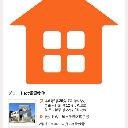
ブロードIの賃貸物件
本山駅 歩
28
分 （東山線
など
）
自由ヶ丘駅 歩
12
分 （名城線）
茶屋ヶ坂駅 歩
22
分 （名城線）
愛知県名古屋市千種区鹿子殿
2階建 / 20年11ヶ月 / 軽量鉄骨