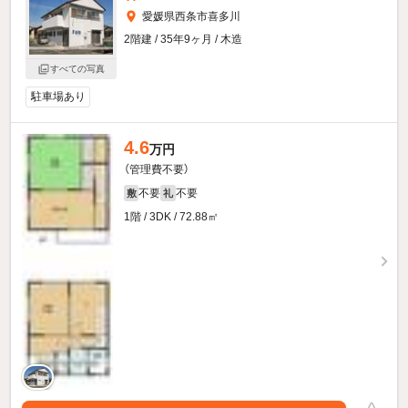
愛媛県西条市喜多川
2階建 / 35年9ヶ月 / 木造
すべての写真
駐車場あり
4.6
万円
（管理費不要）
不要
不要
敷
礼
1階 / 3DK / 72.88㎡