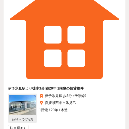
伊予氷見駅より徒歩3分 築20年 1階建の賃貸物件
伊予氷見駅 歩
3
分 （予讃線）
愛媛県西条市氷見乙
1階建 / 20年 / 木造
すべての写真
駐車場あり