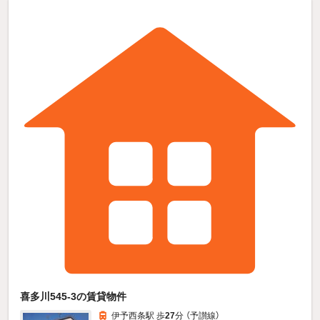
喜多川545-3の賃貸物件
伊予西条駅 歩
27
分 （予讃線）