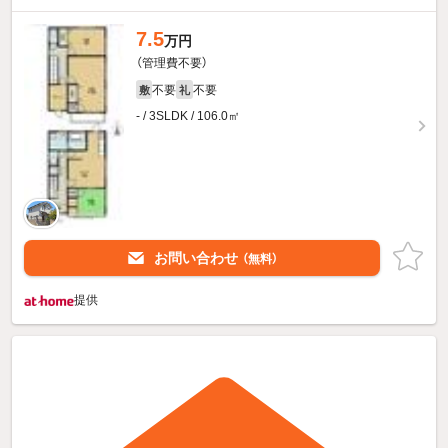
7.5
万円
（管理費不要）
不要
不要
敷
礼
- / 3SLDK / 106.0㎡
お問い合わせ
（無料）
提供