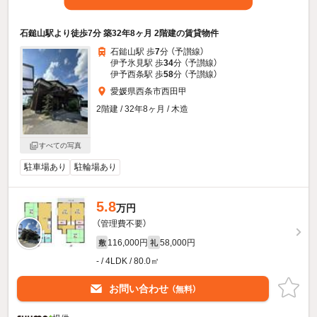
石鎚山駅より徒歩7分 築32年8ヶ月 2階建の賃貸物件
石鎚山駅 歩
7
分 （予讃線）
伊予氷見駅 歩
34
分 （予讃線）
伊予西条駅 歩
58
分 （予讃線）
愛媛県西条市西田甲
2階建 / 32年8ヶ月 / 木造
すべての写真
駐車場あり
駐輪場あり
5.8
万円
（管理費不要）
116,000円
58,000円
敷
礼
- / 4LDK / 80.0㎡
お問い合わせ
（無料）