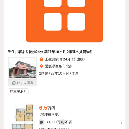
壬生川駅より徒歩24分 築27年10ヶ月 2階建の賃貸物件
壬生川駅 歩
24
分 （予讃線）
愛媛県西条市北条
2階建 / 27年10ヶ月 / 木造
すべての写真
駐車場あり
6.5
万円
（管理費不要）
130,000円
不要
敷
礼