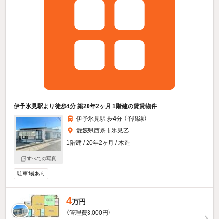
伊予氷見駅より徒歩4分 築20年2ヶ月 1階建の賃貸物件
伊予氷見駅 歩
4
分 （予讃線）
愛媛県西条市氷見乙
1階建 / 20年2ヶ月 / 木造
すべての写真
駐車場あり
4
万円
（管理費3,000円）