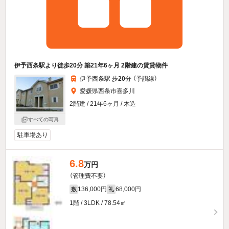
伊予西条駅より徒歩20分 築21年6ヶ月 2階建の賃貸物件
伊予西条駅 歩
20
分 （予讃線）
愛媛県西条市喜多川
2階建 / 21年6ヶ月 / 木造
すべての写真
駐車場あり
6.8
万円
（管理費不要）
136,000円
68,000円
敷
礼
1階 / 3LDK / 78.54㎡