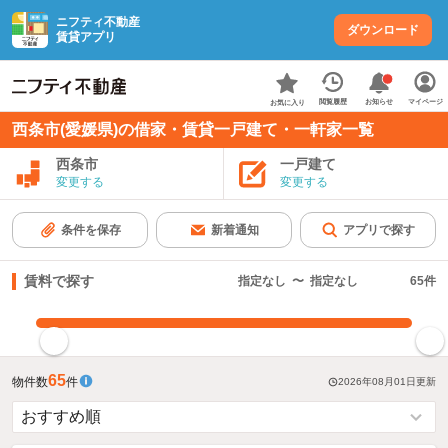
ニフティ不動産
ダウンロード
賃貸アプリ
お知らせ
閲覧履歴
マイページ
お気に入り
西条市(愛媛県)の借家・賃貸一戸建て・一軒家一覧
西条市
一戸建て
変更する
変更する
条件を保存
新着通知
アプリで探す
賃料で探す
指定なし
〜
指定なし
65
件
指定した賃料で絞り込む
65
物件数
件
2026年08月01日
更新