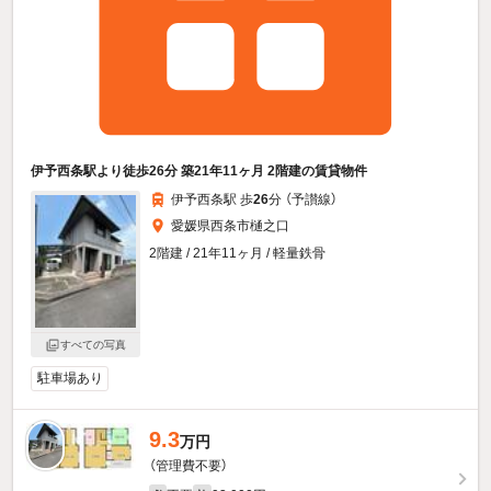
伊予西条駅より徒歩26分 築21年11ヶ月 2階建の賃貸物件
伊予西条駅 歩
26
分 （予讃線）
愛媛県西条市樋之口
2階建 / 21年11ヶ月 / 軽量鉄骨
すべての写真
駐車場あり
9.3
万円
（管理費不要）