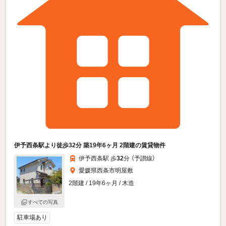
伊予西条駅より徒歩32分 築19年6ヶ月 2階建の賃貸物件
伊予西条駅 歩
32
分 （予讃線）
愛媛県西条市明屋敷
2階建 / 19年6ヶ月 / 木造
すべての写真
駐車場あり