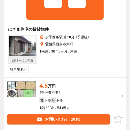
はざま住宅の賃貸物件
伊予西条駅 歩
10
分 （予讃線）
愛媛県西条市大町
1階建 / 38年6ヶ月 / 木造
すべての写真
駐車場あり
4.5
万円
（管理費不要）
不要
不要
敷
礼
1階 / 3DK / 54.65㎡
お問い合わせ
（無料）