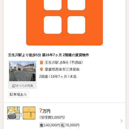
壬生川駅より徒歩5分 築16年7ヶ月 2階建の賃貸物件
壬生川駅 歩
5
分 （予讃線）
愛媛県西条市三津屋南
2階建 / 16年7ヶ月 / 木造
すべての写真
駐車場あり
7
万円
（管理費5,000円）
140,000円
70,000円
敷
礼