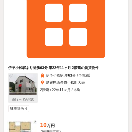
伊予小松駅より徒歩63分 築22年11ヶ月 2階建の賃貸物件
伊予小松駅 歩
63
分 （予讃線）
愛媛県西条市小松町大頭
2階建 / 22年11ヶ月 / 木造
すべての写真
駐車場あり
10
万円
（管理費不要）