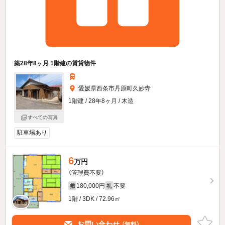
築28年8ヶ月 1階建の賃貸物件
愛媛県西条市丹原町久妙寺
1階建 / 28年8ヶ月 / 木造
すべての写真
駐車場あり
6
万円
（管理費不要）
180,000円
不要
敷
礼
1階 / 3DK / 72.96㎡
お問い合わせ
（無料）