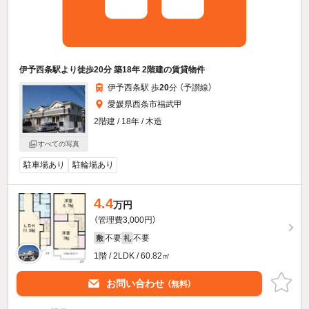
伊予西条駅より徒歩20分 築18年 2階建の賃貸物件
伊予西条駅 歩
20
分 （予讃線）
愛媛県西条市福武甲
2階建 / 18年 / 木造
すべての写真
駐車場あり
駐輪場あり
4.4
万円
（管理費3,000円）
不要
不要
敷
礼
1階 / 2LDK / 60.82㎡
お問い合わせ
（無料）