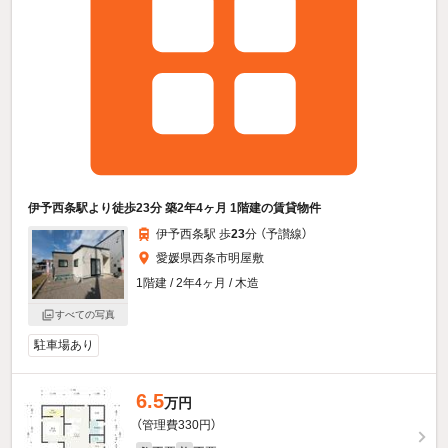
伊予西条駅より徒歩23分 築2年4ヶ月 1階建の賃貸物件
伊予西条駅 歩
23
分 （予讃線）
愛媛県西条市明屋敷
1階建 / 2年4ヶ月 / 木造
すべての写真
駐車場あり
6.5
万円
（管理費330円）