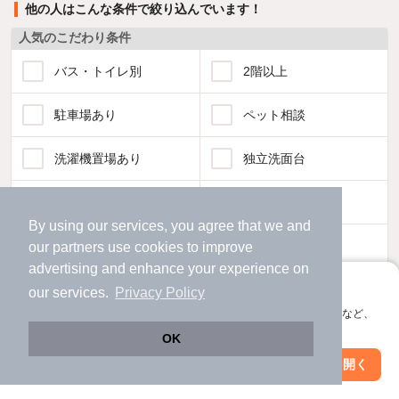
他の人はこんな条件で絞り込んでいます！
人気のこだわり条件
バス・トイレ別
2階以上
駐車場あり
ペット相談
洗濯機置場あり
独立洗面台
エアコンあり
都市ガス
By using our services, you agree that we and
温水洗浄便座
オートロック
our
partners
use cookies to improve
advertising and enhance your experience on
アプリに切り替えて、サクサクお部屋探し
コンロ2口以上
追焚き機能
our services.
Privacy Policy
会員登録なしですぐ使える。マップ検索やお気に入り保存など、
アプリ限定の便利な機能が使えます！
TV付インターホン
角部屋
OK
Web版で続行
アプリを開く
市区町村を変更
絞り込み条件を変更
新着のみ
インターネット無料