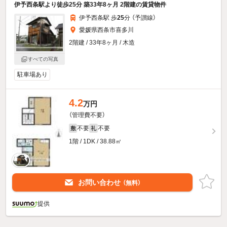
伊予西条駅より徒歩25分 築33年8ヶ月 2階建の賃貸物件
伊予西条駅 歩
25
分 （予讃線）
愛媛県西条市喜多川
2階建 / 33年8ヶ月 / 木造
すべての写真
駐車場あり
4.2
万円
（管理費不要）
不要
不要
敷
礼
1階 / 1DK / 38.88㎡
お問い合わせ
（無料）
提供